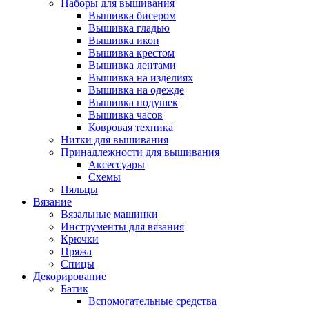
Наборы для вышивания
Вышивка бисером
Вышивка гладью
Вышивка икон
Вышивка крестом
Вышивка лентами
Вышивка на изделиях
Вышивка на одежде
Вышивка подушек
Вышивка часов
Ковровая техника
Нитки для вышивания
Принадлежности для вышивания
Аксессуары
Схемы
Пяльцы
Вязание
Вязальные машинки
Инструменты для вязания
Крючки
Пряжа
Спицы
Декорирование
Батик
Вспомогательные средства