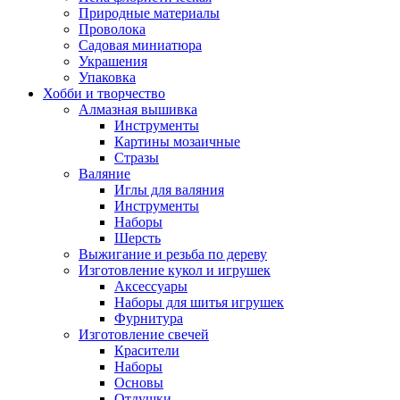
Природные материалы
Проволока
Садовая миниатюра
Украшения
Упаковка
Хобби и творчество
Алмазная вышивка
Инструменты
Картины мозаичные
Стразы
Валяние
Иглы для валяния
Инструменты
Наборы
Шерсть
Выжигание и резьба по дереву
Изготовление кукол и игрушек
Аксессуары
Наборы для шитья игрушек
Фурнитура
Изготовление свечей
Красители
Наборы
Основы
Отдушки