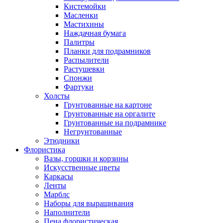
Кистемойки
Масленки
Мастихины
Наждачная бумага
Палитры
Планки для подрамников
Распылители
Растушевки
Спонжи
Фартуки
Холсты
Грунтованные на картоне
Грунтованные на оргалите
Грунтованные на подрамнике
Негрунтованные
Этюдники
Флористика
Вазы, горшки и корзины
Искусственные цветы
Каркасы
Ленты
Марблс
Наборы для выращивания
Наполнители
Пена флористическая