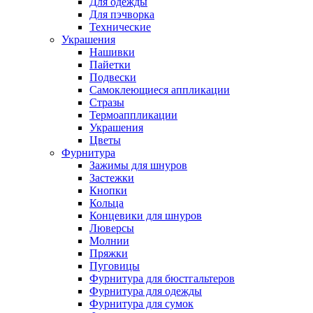
Для одежды
Для пэчворка
Технические
Украшения
Нашивки
Пайетки
Подвески
Самоклеющиеся аппликации
Стразы
Термоаппликации
Украшения
Цветы
Фурнитура
Зажимы для шнуров
Застежки
Кнопки
Кольца
Концевики для шнуров
Люверсы
Молнии
Пряжки
Пуговицы
Фурнитура для бюстгальтеров
Фурнитура для одежды
Фурнитура для сумок