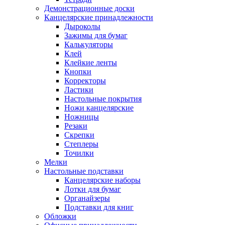
Демонстрационные доски
Канцелярские принадлежности
Дыроколы
Зажимы для бумаг
Калькуляторы
Клей
Клейкие ленты
Кнопки
Корректоры
Ластики
Настольные покрытия
Ножи канцелярские
Ножницы
Резаки
Скрепки
Степлеры
Точилки
Мелки
Настольные подставки
Канцелярские наборы
Лотки для бумаг
Органайзеры
Подставки для книг
Обложки