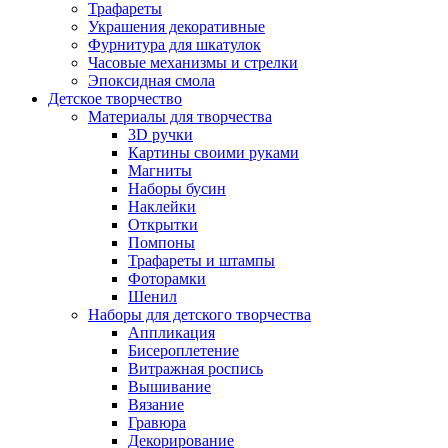
Трафареты
Украшения декоративные
Фурнитура для шкатулок
Часовые механизмы и стрелки
Эпоксидная смола
Детское творчество
Материалы для творчества
3D ручки
Картины своими руками
Магниты
Наборы бусин
Наклейки
Открытки
Помпоны
Трафареты и штампы
Фоторамки
Шенил
Наборы для детского творчества
Аппликация
Бисероплетение
Витражная роспись
Вышивание
Вязание
Гравюра
Декорирование