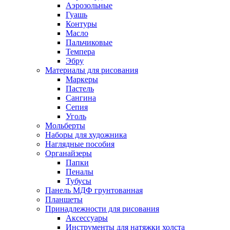
Аэрозольные
Гуашь
Контуры
Масло
Пальчиковые
Темпера
Эбру
Материалы для рисования
Маркеры
Пастель
Сангина
Сепия
Уголь
Мольберты
Наборы для художника
Наглядные пособия
Органайзеры
Папки
Пеналы
Тубусы
Панель МДФ грунтованная
Планшеты
Принадлежности для рисования
Аксессуары
Инструменты для натяжки холста