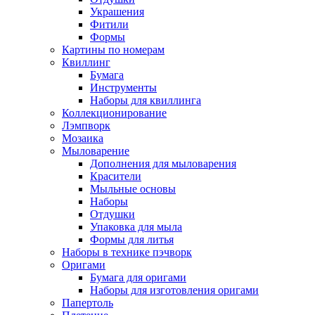
Украшения
Фитили
Формы
Картины по номерам
Квиллинг
Бумага
Инструменты
Наборы для квиллинга
Коллекционирование
Лэмпворк
Мозаика
Мыловарение
Дополнения для мыловарения
Красители
Мыльные основы
Наборы
Отдушки
Упаковка для мыла
Формы для литья
Наборы в технике пэчворк
Оригами
Бумага для оригами
Наборы для изготовления оригами
Папертоль