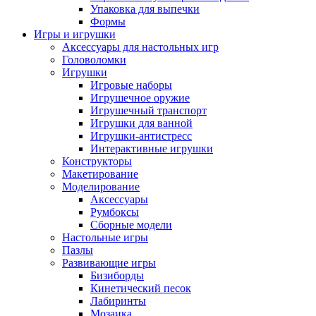
Упаковка для выпечки
Формы
Игры и игрушки
Аксессуары для настольных игр
Головоломки
Игрушки
Игровые наборы
Игрушечное оружие
Игрушечный транспорт
Игрушки для ванной
Игрушки-антистресс
Интерактивные игрушки
Конструкторы
Макетирование
Моделирование
Аксессуары
Румбоксы
Сборные модели
Настольные игры
Пазлы
Развивающие игры
Бизиборды
Кинетический песок
Лабиринты
Мозаика