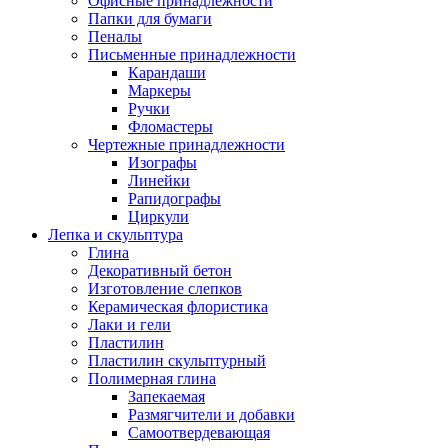
Офисные принадлежности
Папки для бумаги
Пеналы
Письменные принадлежности
Карандаши
Маркеры
Ручки
Фломастеры
Чертежные принадлежности
Изографы
Линейки
Рапидографы
Циркули
Лепка и скульптура
Глина
Декоративный бетон
Изготовление слепков
Керамическая флористика
Лаки и гели
Пластилин
Пластилин скульптурный
Полимерная глина
Запекаемая
Размягчители и добавки
Самоотвердевающая