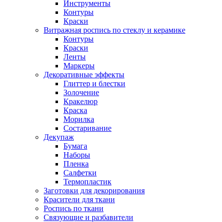
Инструменты
Контуры
Краски
Витражная роспись по стеклу и керамике
Контуры
Краски
Ленты
Маркеры
Декоративные эффекты
Глиттер и блестки
Золочение
Кракелюр
Краска
Морилка
Состаривание
Декупаж
Бумага
Наборы
Пленка
Салфетки
Термопластик
Заготовки для декорирования
Красители для ткани
Роспись по ткани
Связующие и разбавители