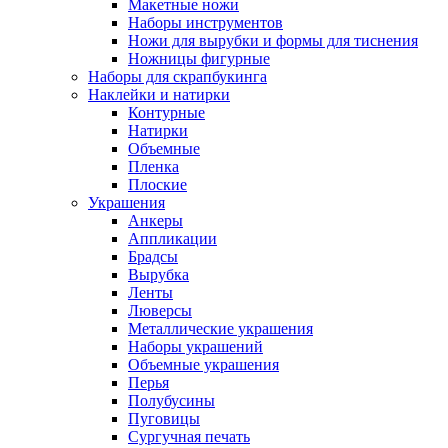
Макетные ножи
Наборы инструментов
Ножи для вырубки и формы для тиснения
Ножницы фигурные
Наборы для скрапбукинга
Наклейки и натирки
Контурные
Натирки
Объемные
Пленка
Плоские
Украшения
Анкеры
Аппликации
Брадсы
Вырубка
Ленты
Люверсы
Металлические украшения
Наборы украшений
Объемные украшения
Перья
Полубусины
Пуговицы
Сургучная печать