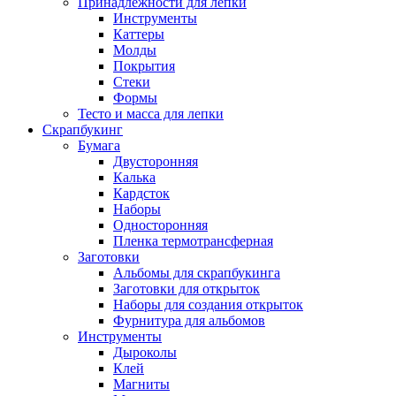
Принадлежности для лепки
Инструменты
Каттеры
Молды
Покрытия
Стеки
Формы
Тесто и масса для лепки
Скрапбукинг
Бумага
Двусторонняя
Калька
Кардсток
Наборы
Односторонняя
Пленка термотрансферная
Заготовки
Альбомы для скрапбукинга
Заготовки для открыток
Наборы для создания открыток
Фурнитура для альбомов
Инструменты
Дыроколы
Клей
Магниты