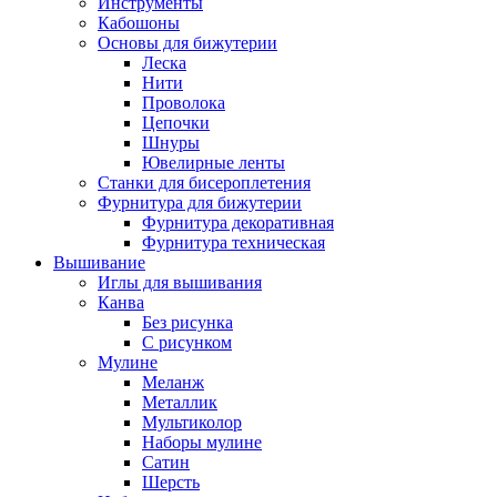
Инструменты
Кабошоны
Основы для бижутерии
Леска
Нити
Проволока
Цепочки
Шнуры
Ювелирные ленты
Станки для бисероплетения
Фурнитура для бижутерии
Фурнитура декоративная
Фурнитура техническая
Вышивание
Иглы для вышивания
Канва
Без рисунка
С рисунком
Мулине
Меланж
Металлик
Мультиколор
Наборы мулине
Сатин
Шерсть