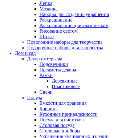
Лепка
Мозаика
Наборы для создания украшений
Раскрашивание
Раскрашивание цветным песком
Рисование светом
Шитье
Новогодние наборы для творчества
Подарочные наборы для творчества
Дом и сад
Декор интерьера
Подсвечники
Предметы декора
Рамки
Деревянные
Пластиковые
Свечи
Посуда
Емкости для хранения
Карвинг
Кухонные принадлежности
Посуда для напитков
Столовая посуда
Столовые приборы
Украшения кулинарных изделий