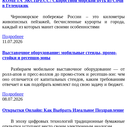
КОМЕТА ЭКСПРЕСС: Скоростной морской путь из Сочи
в Геленджик
Черноморское побережье России – это километры
живописных пейзажей, бесчисленные курорты и города,
каждый из которых манит своими особенностями
Подробнее
11.07.2026
Выставочное оборудование: мобильные стенды, промо-
стойки и ресепшн-зоны
Разбираем мобильное выставочное оборудование — от
ролл-апов и пресс-воллов до промо-стоек и ресепшн-зон: чем
оно отличается от капитальных стендов, каким требованиям
отвечает и как подобрать комплект под свою задачу и бюджет.
Подробнее
08.07.2026
Открытки Онлайн: Как Выбрать Идеальное Поздравление
В эпоху цифровых технологий традиционные бумажные
открытки уступают место своим электронным аналогам