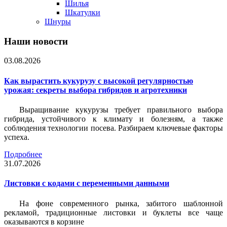
Шилья
Шкатулки
Шнуры
Наши новости
03.08.2026
Как вырастить кукурузу с высокой регулярностью
урожая: секреты выбора гибридов и агротехники
Выращивание кукурузы требует правильного выбора
гибрида, устойчивого к климату и болезням, а также
соблюдения технологии посева. Разбираем ключевые факторы
успеха.
Подробнее
31.07.2026
Листовки c кодами с переменными данными
На фоне современного рынка, забитого шаблонной
рекламой, традиционные листовки и буклеты все чаще
оказываются в корзине