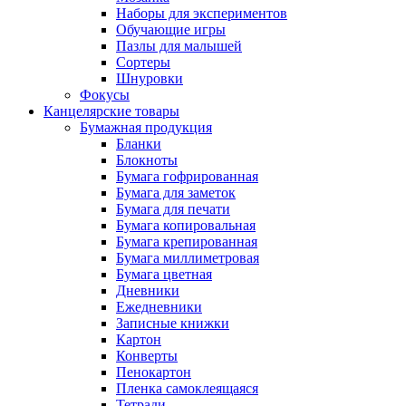
Наборы для экспериментов
Обучающие игры
Пазлы для малышей
Сортеры
Шнуровки
Фокусы
Канцелярские товары
Бумажная продукция
Бланки
Блокноты
Бумага гофрированная
Бумага для заметок
Бумага для печати
Бумага копировальная
Бумага крепированная
Бумага миллиметровая
Бумага цветная
Дневники
Ежедневники
Записные книжки
Картон
Конверты
Пенокартон
Пленка самоклеящаяся
Тетради