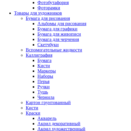
Фотобутафория
Фоторамки
Товары для художников
Бумага для рисования
Альбомы для рисования
Бумага для графики
Бумага для живописи
Бумага для черчения
Скетчбуки
Вспомогательные жидкости
Каллиграфия
Бумага
Кисти
Маркеры
Наборы
Перья
Ручки
Тушь
Чернила
Картон грунтованный
Кисти
Краски
Акварель
Акрил декоративный
Акрил художественный