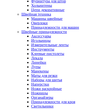
Фурнитура для штор
Хольнитены
Цепи декоративные
Швейная техника
Машины швейные
Оверлоки
Принадлежности для машин
Швейные принадлежности
Аксессуары
Игольницы
Измерительные ленты
Инструменты
Клеевые пистолеты
Лекала
Линейки
Лупы
Манекены
Маты для резки
Наборы для шитья
Наперстки
Ножи раскройные
Ножницы
Органайзеры
Принадлежности для кроя
Светильники