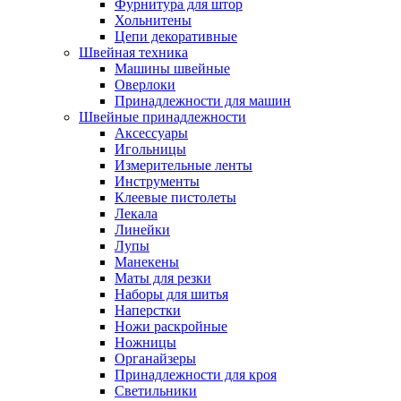
Фурнитура для штор
Хольнитены
Цепи декоративные
Швейная техника
Машины швейные
Оверлоки
Принадлежности для машин
Швейные принадлежности
Аксессуары
Игольницы
Измерительные ленты
Инструменты
Клеевые пистолеты
Лекала
Линейки
Лупы
Манекены
Маты для резки
Наборы для шитья
Наперстки
Ножи раскройные
Ножницы
Органайзеры
Принадлежности для кроя
Светильники