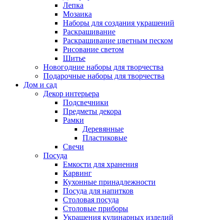
Лепка
Мозаика
Наборы для создания украшений
Раскрашивание
Раскрашивание цветным песком
Рисование светом
Шитье
Новогодние наборы для творчества
Подарочные наборы для творчества
Дом и сад
Декор интерьера
Подсвечники
Предметы декора
Рамки
Деревянные
Пластиковые
Свечи
Посуда
Емкости для хранения
Карвинг
Кухонные принадлежности
Посуда для напитков
Столовая посуда
Столовые приборы
Украшения кулинарных изделий