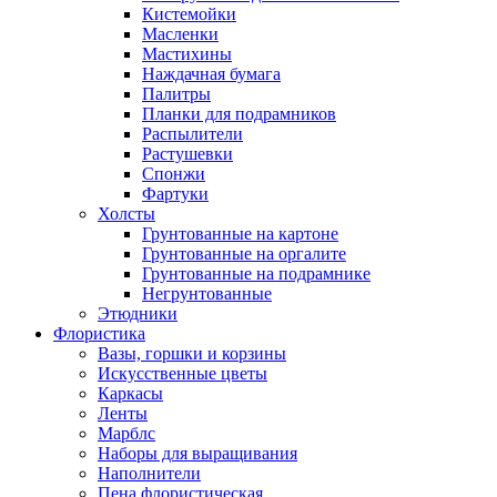
Кистемойки
Масленки
Мастихины
Наждачная бумага
Палитры
Планки для подрамников
Распылители
Растушевки
Спонжи
Фартуки
Холсты
Грунтованные на картоне
Грунтованные на оргалите
Грунтованные на подрамнике
Негрунтованные
Этюдники
Флористика
Вазы, горшки и корзины
Искусственные цветы
Каркасы
Ленты
Марблс
Наборы для выращивания
Наполнители
Пена флористическая