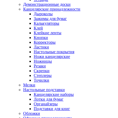
Демонстрационные доски
Канцелярские принадлежности
Дыроколы
Зажимы для бумаг
Калькуляторы
Клей
Клейкие ленты
Кнопки
Корректоры
Ластики
Настольные покрытия
Ножи канцелярские
Ножницы
Резаки
Скрепки
Степлеры
Точилки
Мелки
Настольные подставки
Канцелярские наборы
Лотки для бумаг
Органайзеры
Подставки для книг
Обложки