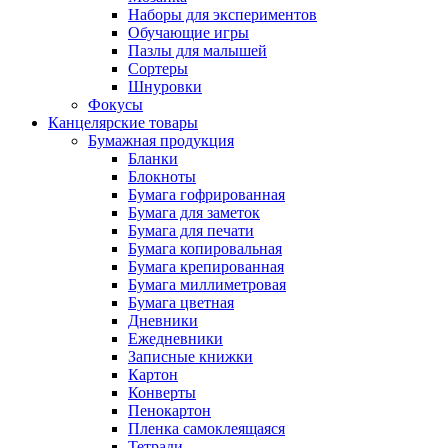
Наборы для экспериментов
Обучающие игры
Пазлы для малышей
Сортеры
Шнуровки
Фокусы
Канцелярские товары
Бумажная продукция
Бланки
Блокноты
Бумага гофрированная
Бумага для заметок
Бумага для печати
Бумага копировальная
Бумага крепированная
Бумага миллиметровая
Бумага цветная
Дневники
Ежедневники
Записные книжки
Картон
Конверты
Пенокартон
Пленка самоклеящаяся
Тетради