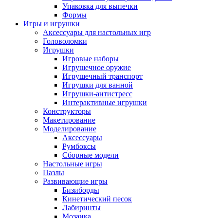
Упаковка для выпечки
Формы
Игры и игрушки
Аксессуары для настольных игр
Головоломки
Игрушки
Игровые наборы
Игрушечное оружие
Игрушечный транспорт
Игрушки для ванной
Игрушки-антистресс
Интерактивные игрушки
Конструкторы
Макетирование
Моделирование
Аксессуары
Румбоксы
Сборные модели
Настольные игры
Пазлы
Развивающие игры
Бизиборды
Кинетический песок
Лабиринты
Мозаика