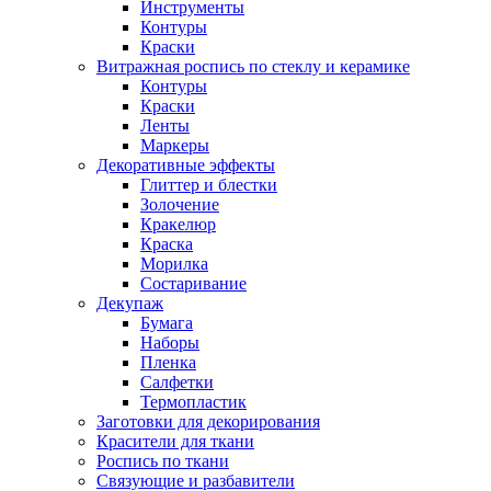
Инструменты
Контуры
Краски
Витражная роспись по стеклу и керамике
Контуры
Краски
Ленты
Маркеры
Декоративные эффекты
Глиттер и блестки
Золочение
Кракелюр
Краска
Морилка
Состаривание
Декупаж
Бумага
Наборы
Пленка
Салфетки
Термопластик
Заготовки для декорирования
Красители для ткани
Роспись по ткани
Связующие и разбавители