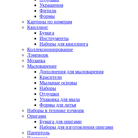
Украшения
Фитили
Формы
Картины по номерам
Квиллинг
Бумага
Инструменты
Наборы для квиллинга
Коллекционирование
Лэмпворк
Мозаика
Мыловарение
Дополнения для мыловарения
Красители
Мыльные основы
Наборы
Отдушки
Упаковка для мыла
Формы для литья
Наборы в технике пэчворк
Оригами
Бумага для оригами
Наборы для изготовления оригами
Папертоль