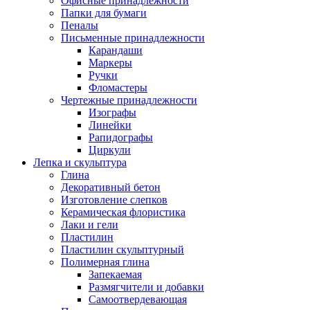
Офисные принадлежности
Папки для бумаги
Пеналы
Письменные принадлежности
Карандаши
Маркеры
Ручки
Фломастеры
Чертежные принадлежности
Изографы
Линейки
Рапидографы
Циркули
Лепка и скульптура
Глина
Декоративный бетон
Изготовление слепков
Керамическая флористика
Лаки и гели
Пластилин
Пластилин скульптурный
Полимерная глина
Запекаемая
Размягчители и добавки
Самоотвердевающая