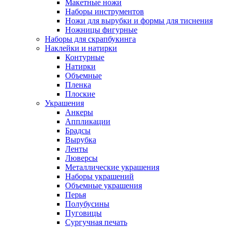
Макетные ножи
Наборы инструментов
Ножи для вырубки и формы для тиснения
Ножницы фигурные
Наборы для скрапбукинга
Наклейки и натирки
Контурные
Натирки
Объемные
Пленка
Плоские
Украшения
Анкеры
Аппликации
Брадсы
Вырубка
Ленты
Люверсы
Металлические украшения
Наборы украшений
Объемные украшения
Перья
Полубусины
Пуговицы
Сургучная печать