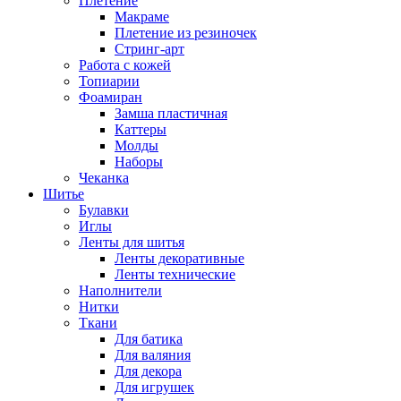
Плетение
Макраме
Плетение из резиночек
Стринг-арт
Работа с кожей
Топиарии
Фоамиран
Замша пластичная
Каттеры
Молды
Наборы
Чеканка
Шитье
Булавки
Иглы
Ленты для шитья
Ленты декоративные
Ленты технические
Наполнители
Нитки
Ткани
Для батика
Для валяния
Для декора
Для игрушек