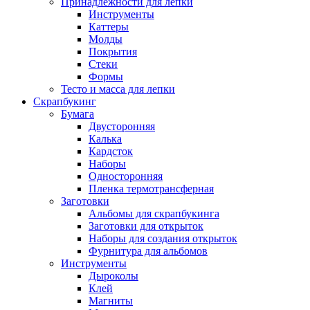
Принадлежности для лепки
Инструменты
Каттеры
Молды
Покрытия
Стеки
Формы
Тесто и масса для лепки
Скрапбукинг
Бумага
Двусторонняя
Калька
Кардсток
Наборы
Односторонняя
Пленка термотрансферная
Заготовки
Альбомы для скрапбукинга
Заготовки для открыток
Наборы для создания открыток
Фурнитура для альбомов
Инструменты
Дыроколы
Клей
Магниты