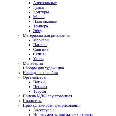
Аэрозольные
Гуашь
Контуры
Масло
Пальчиковые
Темпера
Эбру
Материалы для рисования
Маркеры
Пастель
Сангина
Сепия
Уголь
Мольберты
Наборы для художника
Наглядные пособия
Органайзеры
Папки
Пеналы
Тубусы
Панель МДФ грунтованная
Планшеты
Принадлежности для рисования
Аксессуары
Инструменты для натяжки холста