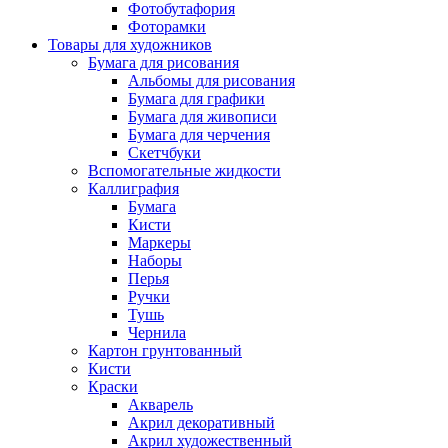
Фотобутафория
Фоторамки
Товары для художников
Бумага для рисования
Альбомы для рисования
Бумага для графики
Бумага для живописи
Бумага для черчения
Скетчбуки
Вспомогательные жидкости
Каллиграфия
Бумага
Кисти
Маркеры
Наборы
Перья
Ручки
Тушь
Чернила
Картон грунтованный
Кисти
Краски
Акварель
Акрил декоративный
Акрил художественный