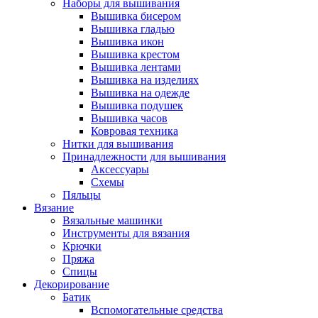
Наборы для вышивания
Вышивка бисером
Вышивка гладью
Вышивка икон
Вышивка крестом
Вышивка лентами
Вышивка на изделиях
Вышивка на одежде
Вышивка подушек
Вышивка часов
Ковровая техника
Нитки для вышивания
Принадлежности для вышивания
Аксессуары
Схемы
Пяльцы
Вязание
Вязальные машинки
Инструменты для вязания
Крючки
Пряжа
Спицы
Декорирование
Батик
Вспомогательные средства