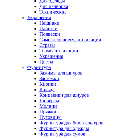
Для одежды
Для пэчворка
Технические
Украшения
Нашивки
Пайетки
Подвески
Самоклеющиеся аппликации
Стразы
Термоаппликации
Украшения
Цветы
Фурнитура
Зажимы для шнуров
Застежки
Кнопки
Кольца
Концевики для шнуров
Люверсы
Молнии
Пряжки
Пуговицы
Фурнитура для бюстгальтеров
Фурнитура для одежды
Фурнитура для сумок