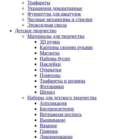
Трафареты
Украшения декоративные
Фурнитура для шкатулок
Часовые механизмы и стрелки
Эпоксидная смола
Детское творчество
Материалы для творчества
3D ручки
Картины своими руками
Магниты
Наборы бусин
Наклейки
Открытки
Помпоны
Трафареты и штампы
Фоторамки
Шенил
Наборы для детского творчества
Аппликация
Бисероплетение
Витражная роспись
Вышивание
Вязание
Гравюра
Декорирование