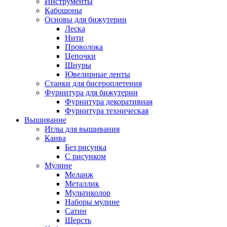
Инструменты
Кабошоны
Основы для бижутерии
Леска
Нити
Проволока
Цепочки
Шнуры
Ювелирные ленты
Станки для бисероплетения
Фурнитура для бижутерии
Фурнитура декоративная
Фурнитура техническая
Вышивание
Иглы для вышивания
Канва
Без рисунка
С рисунком
Мулине
Меланж
Металлик
Мультиколор
Наборы мулине
Сатин
Шерсть