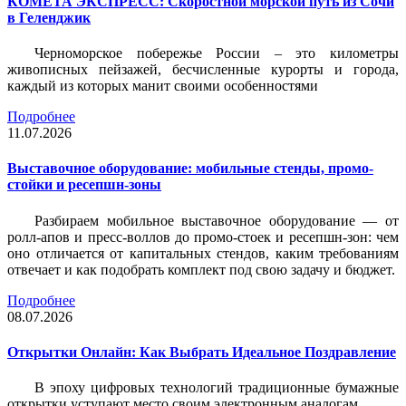
КОМЕТА ЭКСПРЕСС: Скоростной морской путь из Сочи
в Геленджик
Черноморское побережье России – это километры
живописных пейзажей, бесчисленные курорты и города,
каждый из которых манит своими особенностями
Подробнее
11.07.2026
Выставочное оборудование: мобильные стенды, промо-
стойки и ресепшн-зоны
Разбираем мобильное выставочное оборудование — от
ролл-апов и пресс-воллов до промо-стоек и ресепшн-зон: чем
оно отличается от капитальных стендов, каким требованиям
отвечает и как подобрать комплект под свою задачу и бюджет.
Подробнее
08.07.2026
Открытки Онлайн: Как Выбрать Идеальное Поздравление
В эпоху цифровых технологий традиционные бумажные
открытки уступают место своим электронным аналогам