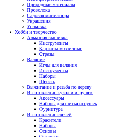
Природные материалы
Проволока
Садовая миниатюра
Украшения
Упаковка
Хобби и творчество
Алмазная вышивка
Инструменты
Картины мозаичные
Стразы
Валяние
Иглы для валяния
Инструменты
Наборы
Шерсть
Выжигание и резьба по дереву
Изготовление кукол и игрушек
Аксессуары
Наборы для шитья игрушек
Фурнитура
Изготовление свечей
Красители
Наборы
Основы
Отдушки