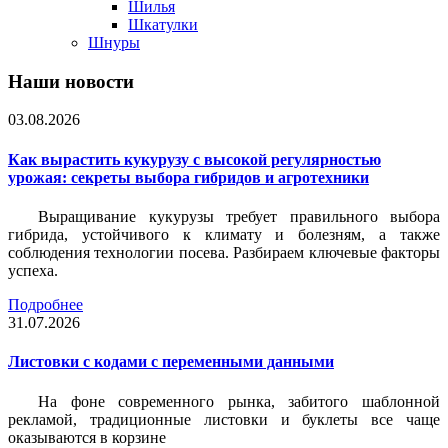
Шилья
Шкатулки
Шнуры
Наши новости
03.08.2026
Как вырастить кукурузу с высокой регулярностью
урожая: секреты выбора гибридов и агротехники
Выращивание кукурузы требует правильного выбора
гибрида, устойчивого к климату и болезням, а также
соблюдения технологии посева. Разбираем ключевые факторы
успеха.
Подробнее
31.07.2026
Листовки c кодами с переменными данными
На фоне современного рынка, забитого шаблонной
рекламой, традиционные листовки и буклеты все чаще
оказываются в корзине