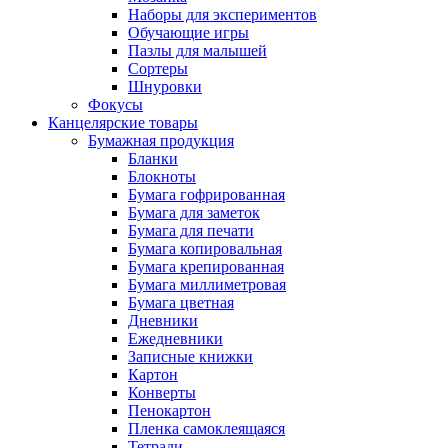
Наборы для экспериментов
Обучающие игры
Пазлы для малышей
Сортеры
Шнуровки
Фокусы
Канцелярские товары
Бумажная продукция
Бланки
Блокноты
Бумага гофрированная
Бумага для заметок
Бумага для печати
Бумага копировальная
Бумага крепированная
Бумага миллиметровая
Бумага цветная
Дневники
Ежедневники
Записные книжки
Картон
Конверты
Пенокартон
Пленка самоклеящаяся
Тетради