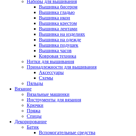
Наборы для вышивания
Вышивка бисером
Вышивка гладью
Вышивка икон
Вышивка крестом
Вышивка лентами
Вышивка на изделиях
Вышивка на одежде
Вышивка подушек
Вышивка часов
Ковровая техника
Нитки для вышивания
Принадлежности для вышивания
Аксессуары
Схемы
Пяльцы
Вязание
Вязальные машинки
Инструменты для вязания
Крючки
Пряжа
Спицы
Декорирование
Батик
Вспомогательные средства