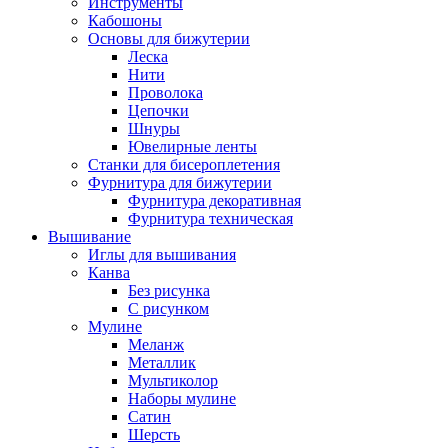
Инструменты
Кабошоны
Основы для бижутерии
Леска
Нити
Проволока
Цепочки
Шнуры
Ювелирные ленты
Станки для бисероплетения
Фурнитура для бижутерии
Фурнитура декоративная
Фурнитура техническая
Вышивание
Иглы для вышивания
Канва
Без рисунка
С рисунком
Мулине
Меланж
Металлик
Мультиколор
Наборы мулине
Сатин
Шерсть