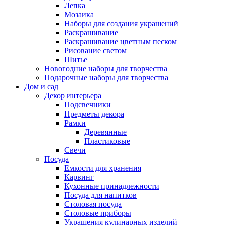
Лепка
Мозаика
Наборы для создания украшений
Раскрашивание
Раскрашивание цветным песком
Рисование светом
Шитье
Новогодние наборы для творчества
Подарочные наборы для творчества
Дом и сад
Декор интерьера
Подсвечники
Предметы декора
Рамки
Деревянные
Пластиковые
Свечи
Посуда
Емкости для хранения
Карвинг
Кухонные принадлежности
Посуда для напитков
Столовая посуда
Столовые приборы
Украшения кулинарных изделий