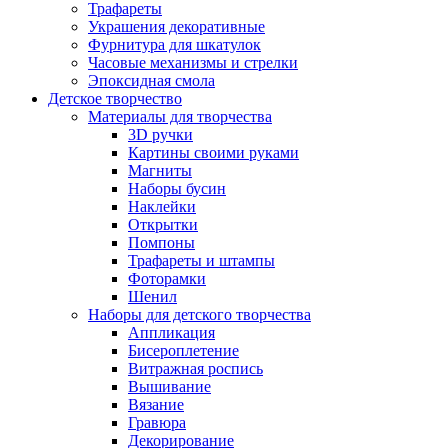
Трафареты
Украшения декоративные
Фурнитура для шкатулок
Часовые механизмы и стрелки
Эпоксидная смола
Детское творчество
Материалы для творчества
3D ручки
Картины своими руками
Магниты
Наборы бусин
Наклейки
Открытки
Помпоны
Трафареты и штампы
Фоторамки
Шенил
Наборы для детского творчества
Аппликация
Бисероплетение
Витражная роспись
Вышивание
Вязание
Гравюра
Декорирование