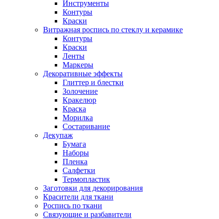
Инструменты
Контуры
Краски
Витражная роспись по стеклу и керамике
Контуры
Краски
Ленты
Маркеры
Декоративные эффекты
Глиттер и блестки
Золочение
Кракелюр
Краска
Морилка
Состаривание
Декупаж
Бумага
Наборы
Пленка
Салфетки
Термопластик
Заготовки для декорирования
Красители для ткани
Роспись по ткани
Связующие и разбавители