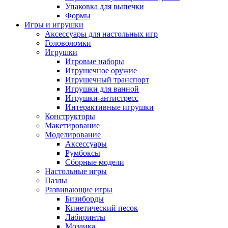
Упаковка для выпечки
Формы
Игры и игрушки
Аксессуары для настольных игр
Головоломки
Игрушки
Игровые наборы
Игрушечное оружие
Игрушечный транспорт
Игрушки для ванной
Игрушки-антистресс
Интерактивные игрушки
Конструкторы
Макетирование
Моделирование
Аксессуары
Румбоксы
Сборные модели
Настольные игры
Пазлы
Развивающие игры
Бизиборды
Кинетический песок
Лабиринты
Мозаика