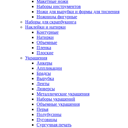
Макетные ножи
Наборы инструментов
Ножи для вырубки и формы для тиснения
Ножницы фигурные
Наборы для скрапбукинга
Наклейки и натирки
Контурные
Натирки
Объемные
Пленка
Плоские
Украшения
Анкеры
Аппликации
Брадсы
Вырубка
Ленты
Люверсы
Металлические украшения
Наборы украшений
Объемные украшения
Перья
Полубусины
Пуговицы
Сургучная печать