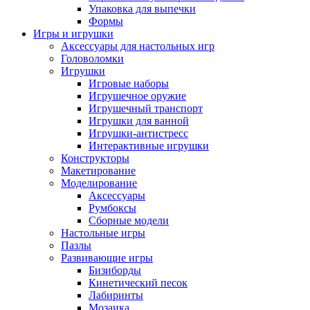
Упаковка для выпечки
Формы
Игры и игрушки
Аксессуары для настольных игр
Головоломки
Игрушки
Игровые наборы
Игрушечное оружие
Игрушечный транспорт
Игрушки для ванной
Игрушки-антистресс
Интерактивные игрушки
Конструкторы
Макетирование
Моделирование
Аксессуары
Румбоксы
Сборные модели
Настольные игры
Пазлы
Развивающие игры
Бизиборды
Кинетический песок
Лабиринты
Мозаика