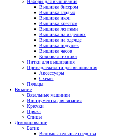
Наборы для вышивания
Вышивка бисером
Вышивка гладью
Вышивка икон
Вышивка крестом
Вышивка лентами
Вышивка на изделиях
Вышивка на одежде
Вышивка подушек
Вышивка часов
Ковровая техника
Нитки для вышивания
Принадлежности для вышивания
Аксессуары
Схемы
Пяльцы
Вязание
Вязальные машинки
Инструменты для вязания
Крючки
Пряжа
Спицы
Декорирование
Батик
Вспомогательные средства