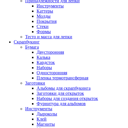
Принадлежности для лепки
Инструменты
Каттеры
Молды
Покрытия
Стеки
Формы
Тесто и масса для лепки
Скрапбукинг
Бумага
Двусторонняя
Калька
Кардсток
Наборы
Односторонняя
Пленка термотрансферная
Заготовки
Альбомы для скрапбукинга
Заготовки для открыток
Наборы для создания открыток
Фурнитура для альбомов
Инструменты
Дыроколы
Клей
Магниты