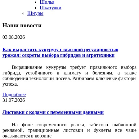
Шилья
Шкатулки
Шнуры
Наши новости
03.08.2026
Как вырастить кукурузу с высокой регулярностью
урожая: секреты выбора гибридов и агротехники
Выращивание кукурузы требует правильного выбора
гибрида, устойчивого к климату и болезням, а также
соблюдения технологии посева. Разбираем ключевые факторы
успеха.
Подробнее
31.07.2026
Листовки c кодами с переменными данными
На фоне современного рынка, забитого шаблонной
рекламой, традиционные листовки и буклеты все чаще
оказываются в корзине