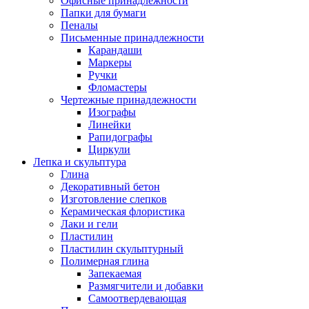
Офисные принадлежности
Папки для бумаги
Пеналы
Письменные принадлежности
Карандаши
Маркеры
Ручки
Фломастеры
Чертежные принадлежности
Изографы
Линейки
Рапидографы
Циркули
Лепка и скульптура
Глина
Декоративный бетон
Изготовление слепков
Керамическая флористика
Лаки и гели
Пластилин
Пластилин скульптурный
Полимерная глина
Запекаемая
Размягчители и добавки
Самоотвердевающая