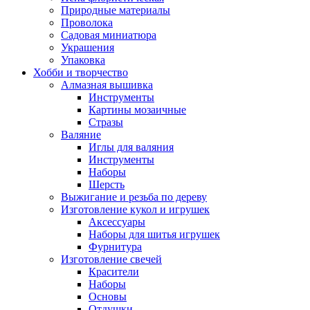
Природные материалы
Проволока
Садовая миниатюра
Украшения
Упаковка
Хобби и творчество
Алмазная вышивка
Инструменты
Картины мозаичные
Стразы
Валяние
Иглы для валяния
Инструменты
Наборы
Шерсть
Выжигание и резьба по дереву
Изготовление кукол и игрушек
Аксессуары
Наборы для шитья игрушек
Фурнитура
Изготовление свечей
Красители
Наборы
Основы
Отдушки