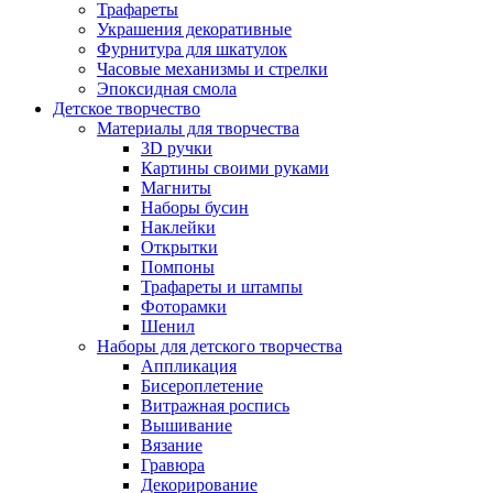
Трафареты
Украшения декоративные
Фурнитура для шкатулок
Часовые механизмы и стрелки
Эпоксидная смола
Детское творчество
Материалы для творчества
3D ручки
Картины своими руками
Магниты
Наборы бусин
Наклейки
Открытки
Помпоны
Трафареты и штампы
Фоторамки
Шенил
Наборы для детского творчества
Аппликация
Бисероплетение
Витражная роспись
Вышивание
Вязание
Гравюра
Декорирование