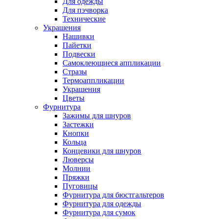
Для одежды
Для пэчворка
Технические
Украшения
Нашивки
Пайетки
Подвески
Самоклеющиеся аппликации
Стразы
Термоаппликации
Украшения
Цветы
Фурнитура
Зажимы для шнуров
Застежки
Кнопки
Кольца
Концевики для шнуров
Люверсы
Молнии
Пряжки
Пуговицы
Фурнитура для бюстгальтеров
Фурнитура для одежды
Фурнитура для сумок