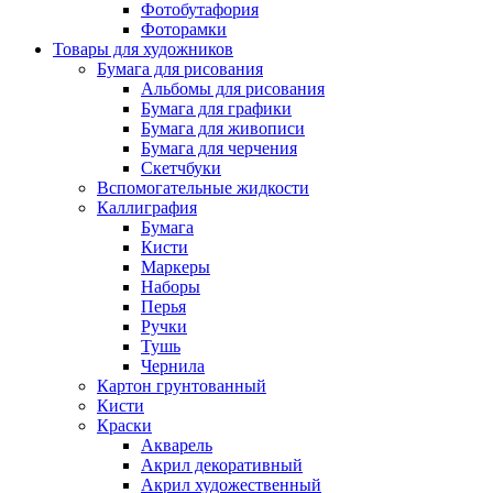
Фотобутафория
Фоторамки
Товары для художников
Бумага для рисования
Альбомы для рисования
Бумага для графики
Бумага для живописи
Бумага для черчения
Скетчбуки
Вспомогательные жидкости
Каллиграфия
Бумага
Кисти
Маркеры
Наборы
Перья
Ручки
Тушь
Чернила
Картон грунтованный
Кисти
Краски
Акварель
Акрил декоративный
Акрил художественный