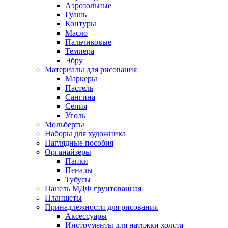
Аэрозольные
Гуашь
Контуры
Масло
Пальчиковые
Темпера
Эбру
Материалы для рисования
Маркеры
Пастель
Сангина
Сепия
Уголь
Мольберты
Наборы для художника
Наглядные пособия
Органайзеры
Папки
Пеналы
Тубусы
Панель МДФ грунтованная
Планшеты
Принадлежности для рисования
Аксессуары
Инструменты для натяжки холста