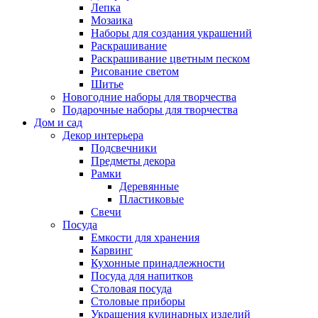
Лепка
Мозаика
Наборы для создания украшений
Раскрашивание
Раскрашивание цветным песком
Рисование светом
Шитье
Новогодние наборы для творчества
Подарочные наборы для творчества
Дом и сад
Декор интерьера
Подсвечники
Предметы декора
Рамки
Деревянные
Пластиковые
Свечи
Посуда
Емкости для хранения
Карвинг
Кухонные принадлежности
Посуда для напитков
Столовая посуда
Столовые приборы
Украшения кулинарных изделий