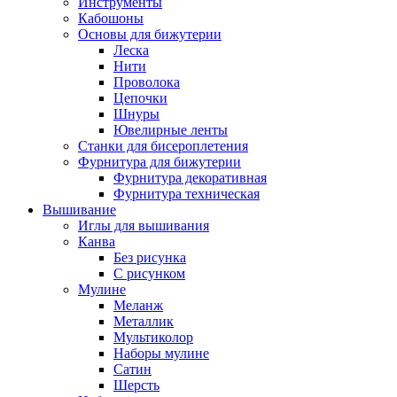
Инструменты
Кабошоны
Основы для бижутерии
Леска
Нити
Проволока
Цепочки
Шнуры
Ювелирные ленты
Станки для бисероплетения
Фурнитура для бижутерии
Фурнитура декоративная
Фурнитура техническая
Вышивание
Иглы для вышивания
Канва
Без рисунка
С рисунком
Мулине
Меланж
Металлик
Мультиколор
Наборы мулине
Сатин
Шерсть