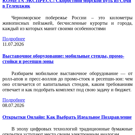
КОМЕТА ЭКСПРЕСС: Скоростной морской путь из Сочи
в Геленджик
Черноморское побережье России – это километры
живописных пейзажей, бесчисленные курорты и города,
каждый из которых манит своими особенностями
Подробнее
11.07.2026
Выставочное оборудование: мобильные стенды, промо-
стойки и ресепшн-зоны
Разбираем мобильное выставочное оборудование — от
ролл-апов и пресс-воллов до промо-стоек и ресепшн-зон: чем
оно отличается от капитальных стендов, каким требованиям
отвечает и как подобрать комплект под свою задачу и бюджет.
Подробнее
08.07.2026
Открытки Онлайн: Как Выбрать Идеальное Поздравление
В эпоху цифровых технологий традиционные бумажные
открытки уступают место своим электронным аналогам