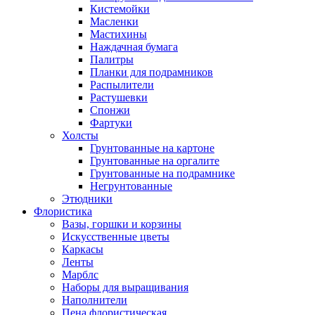
Кистемойки
Масленки
Мастихины
Наждачная бумага
Палитры
Планки для подрамников
Распылители
Растушевки
Спонжи
Фартуки
Холсты
Грунтованные на картоне
Грунтованные на оргалите
Грунтованные на подрамнике
Негрунтованные
Этюдники
Флористика
Вазы, горшки и корзины
Искусственные цветы
Каркасы
Ленты
Марблс
Наборы для выращивания
Наполнители
Пена флористическая