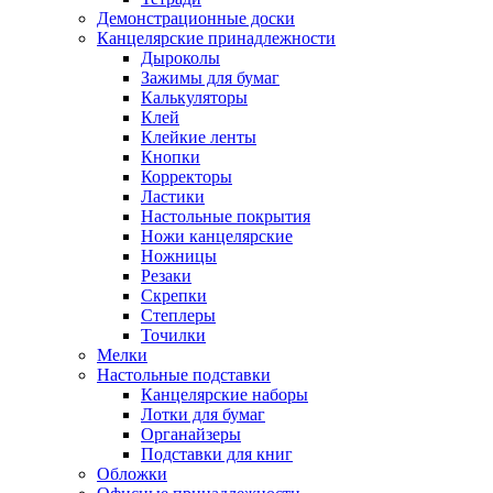
Демонстрационные доски
Канцелярские принадлежности
Дыроколы
Зажимы для бумаг
Калькуляторы
Клей
Клейкие ленты
Кнопки
Корректоры
Ластики
Настольные покрытия
Ножи канцелярские
Ножницы
Резаки
Скрепки
Степлеры
Точилки
Мелки
Настольные подставки
Канцелярские наборы
Лотки для бумаг
Органайзеры
Подставки для книг
Обложки