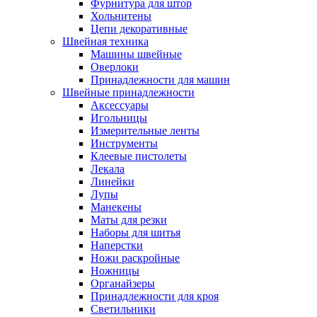
Фурнитура для штор
Хольнитены
Цепи декоративные
Швейная техника
Машины швейные
Оверлоки
Принадлежности для машин
Швейные принадлежности
Аксессуары
Игольницы
Измерительные ленты
Инструменты
Клеевые пистолеты
Лекала
Линейки
Лупы
Манекены
Маты для резки
Наборы для шитья
Наперстки
Ножи раскройные
Ножницы
Органайзеры
Принадлежности для кроя
Светильники