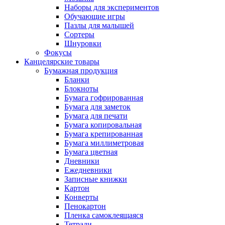
Наборы для экспериментов
Обучающие игры
Пазлы для малышей
Сортеры
Шнуровки
Фокусы
Канцелярские товары
Бумажная продукция
Бланки
Блокноты
Бумага гофрированная
Бумага для заметок
Бумага для печати
Бумага копировальная
Бумага крепированная
Бумага миллиметровая
Бумага цветная
Дневники
Ежедневники
Записные книжки
Картон
Конверты
Пенокартон
Пленка самоклеящаяся
Тетради