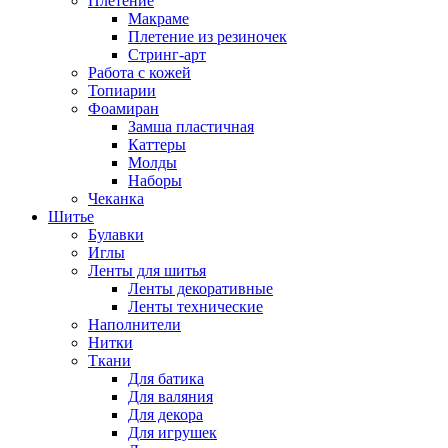
Плетение
Макраме
Плетение из резиночек
Стринг-арт
Работа с кожей
Топиарии
Фоамиран
Замша пластичная
Каттеры
Молды
Наборы
Чеканка
Шитье
Булавки
Иглы
Ленты для шитья
Ленты декоративные
Ленты технические
Наполнители
Нитки
Ткани
Для батика
Для валяния
Для декора
Для игрушек