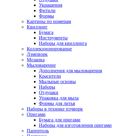
Украшения
Фитили
Формы
Картины по номерам
Квиллинг
Бумага
Инструменты
Наборы для квиллинга
Коллекционирование
Лэмпворк
Мозаика
Мыловарение
Дополнения для мыловарения
Красители
Мыльные основы
Наборы
Отдушки
Упаковка для мыла
Формы для литья
Наборы в технике пэчворк
Оригами
Бумага для оригами
Наборы для изготовления оригами
Папертоль