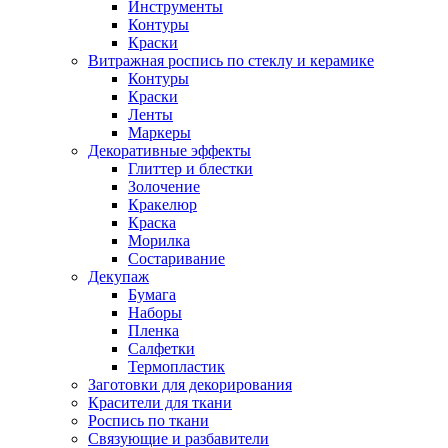
Инструменты
Контуры
Краски
Витражная роспись по стеклу и керамике
Контуры
Краски
Ленты
Маркеры
Декоративные эффекты
Глиттер и блестки
Золочение
Кракелюр
Краска
Морилка
Состаривание
Декупаж
Бумага
Наборы
Пленка
Салфетки
Термопластик
Заготовки для декорирования
Красители для ткани
Роспись по ткани
Связующие и разбавители