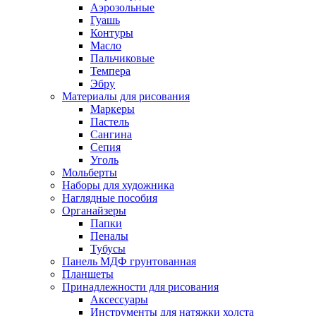
Аэрозольные
Гуашь
Контуры
Масло
Пальчиковые
Темпера
Эбру
Материалы для рисования
Маркеры
Пастель
Сангина
Сепия
Уголь
Мольберты
Наборы для художника
Наглядные пособия
Органайзеры
Папки
Пеналы
Тубусы
Панель МДФ грунтованная
Планшеты
Принадлежности для рисования
Аксессуары
Инструменты для натяжки холста