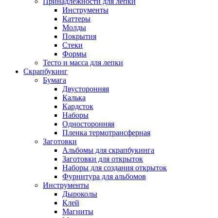
Принадлежности для лепки
Инструменты
Каттеры
Молды
Покрытия
Стеки
Формы
Тесто и масса для лепки
Скрапбукинг
Бумага
Двусторонняя
Калька
Кардсток
Наборы
Односторонняя
Пленка термотрансферная
Заготовки
Альбомы для скрапбукинга
Заготовки для открыток
Наборы для создания открыток
Фурнитура для альбомов
Инструменты
Дыроколы
Клей
Магниты