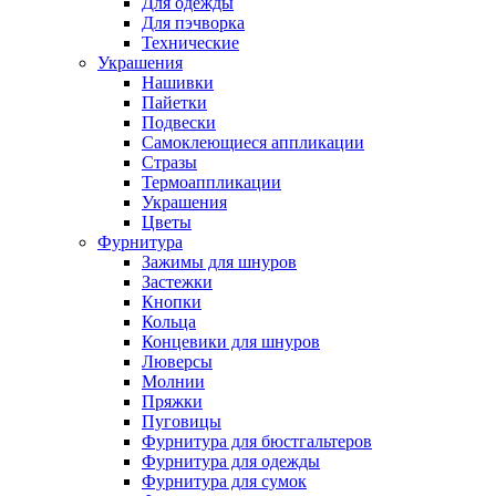
Для одежды
Для пэчворка
Технические
Украшения
Нашивки
Пайетки
Подвески
Самоклеющиеся аппликации
Стразы
Термоаппликации
Украшения
Цветы
Фурнитура
Зажимы для шнуров
Застежки
Кнопки
Кольца
Концевики для шнуров
Люверсы
Молнии
Пряжки
Пуговицы
Фурнитура для бюстгальтеров
Фурнитура для одежды
Фурнитура для сумок