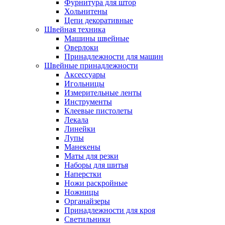
Фурнитура для штор
Хольнитены
Цепи декоративные
Швейная техника
Машины швейные
Оверлоки
Принадлежности для машин
Швейные принадлежности
Аксессуары
Игольницы
Измерительные ленты
Инструменты
Клеевые пистолеты
Лекала
Линейки
Лупы
Манекены
Маты для резки
Наборы для шитья
Наперстки
Ножи раскройные
Ножницы
Органайзеры
Принадлежности для кроя
Светильники