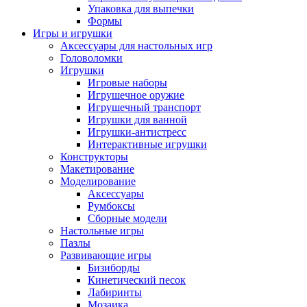
Упаковка для выпечки
Формы
Игры и игрушки
Аксессуары для настольных игр
Головоломки
Игрушки
Игровые наборы
Игрушечное оружие
Игрушечный транспорт
Игрушки для ванной
Игрушки-антистресс
Интерактивные игрушки
Конструкторы
Макетирование
Моделирование
Аксессуары
Румбоксы
Сборные модели
Настольные игры
Пазлы
Развивающие игры
Бизиборды
Кинетический песок
Лабиринты
Мозаика