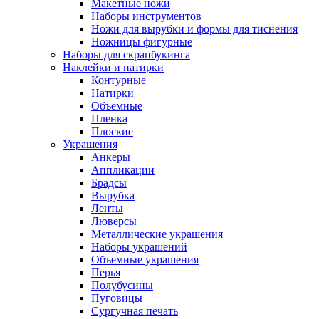
Макетные ножи
Наборы инструментов
Ножи для вырубки и формы для тиснения
Ножницы фигурные
Наборы для скрапбукинга
Наклейки и натирки
Контурные
Натирки
Объемные
Пленка
Плоские
Украшения
Анкеры
Аппликации
Брадсы
Вырубка
Ленты
Люверсы
Металлические украшения
Наборы украшений
Объемные украшения
Перья
Полубусины
Пуговицы
Сургучная печать