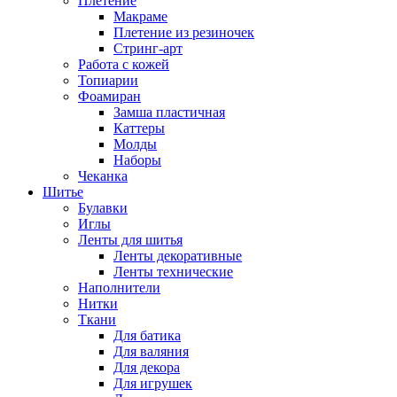
Плетение
Макраме
Плетение из резиночек
Стринг-арт
Работа с кожей
Топиарии
Фоамиран
Замша пластичная
Каттеры
Молды
Наборы
Чеканка
Шитье
Булавки
Иглы
Ленты для шитья
Ленты декоративные
Ленты технические
Наполнители
Нитки
Ткани
Для батика
Для валяния
Для декора
Для игрушек