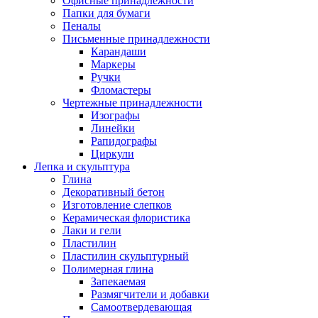
Офисные принадлежности
Папки для бумаги
Пеналы
Письменные принадлежности
Карандаши
Маркеры
Ручки
Фломастеры
Чертежные принадлежности
Изографы
Линейки
Рапидографы
Циркули
Лепка и скульптура
Глина
Декоративный бетон
Изготовление слепков
Керамическая флористика
Лаки и гели
Пластилин
Пластилин скульптурный
Полимерная глина
Запекаемая
Размягчители и добавки
Самоотвердевающая