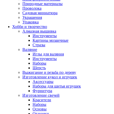
Природные материалы
Проволока
Садовая миниатюра
Украшения
Упаковка
Хобби и творчество
Алмазная вышивка
Инструменты
Картины мозаичные
Стразы
Валяние
Иглы для валяния
Инструменты
Наборы
Шерсть
Выжигание и резьба по дереву
Изготовление кукол и игрушек
Аксессуары
Наборы для шитья игрушек
Фурнитура
Изготовление свечей
Красители
Наборы
Основы
Отдушки