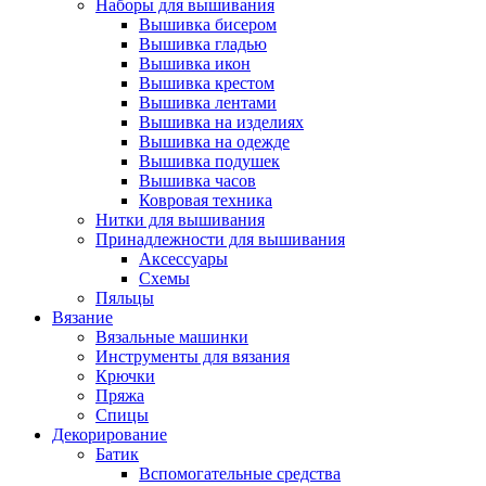
Наборы для вышивания
Вышивка бисером
Вышивка гладью
Вышивка икон
Вышивка крестом
Вышивка лентами
Вышивка на изделиях
Вышивка на одежде
Вышивка подушек
Вышивка часов
Ковровая техника
Нитки для вышивания
Принадлежности для вышивания
Аксессуары
Схемы
Пяльцы
Вязание
Вязальные машинки
Инструменты для вязания
Крючки
Пряжа
Спицы
Декорирование
Батик
Вспомогательные средства