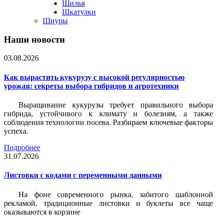
Шилья
Шкатулки
Шнуры
Наши новости
03.08.2026
Как вырастить кукурузу с высокой регулярностью
урожая: секреты выбора гибридов и агротехники
Выращивание кукурузы требует правильного выбора
гибрида, устойчивого к климату и болезням, а также
соблюдения технологии посева. Разбираем ключевые факторы
успеха.
Подробнее
31.07.2026
Листовки c кодами с переменными данными
На фоне современного рынка, забитого шаблонной
рекламой, традиционные листовки и буклеты все чаще
оказываются в корзине