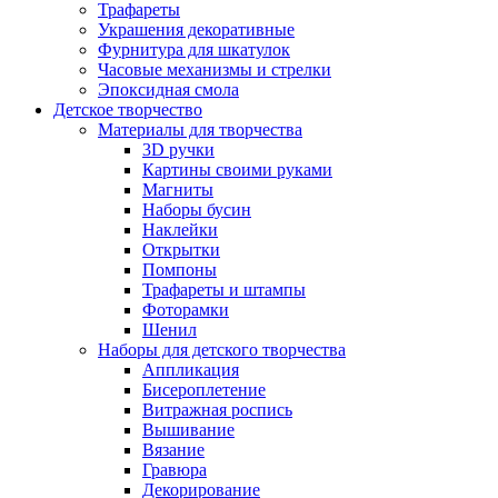
Трафареты
Украшения декоративные
Фурнитура для шкатулок
Часовые механизмы и стрелки
Эпоксидная смола
Детское творчество
Материалы для творчества
3D ручки
Картины своими руками
Магниты
Наборы бусин
Наклейки
Открытки
Помпоны
Трафареты и штампы
Фоторамки
Шенил
Наборы для детского творчества
Аппликация
Бисероплетение
Витражная роспись
Вышивание
Вязание
Гравюра
Декорирование