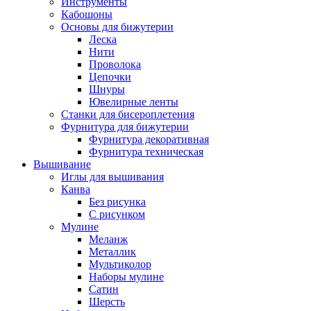
Инструменты
Кабошоны
Основы для бижутерии
Леска
Нити
Проволока
Цепочки
Шнуры
Ювелирные ленты
Станки для бисероплетения
Фурнитура для бижутерии
Фурнитура декоративная
Фурнитура техническая
Вышивание
Иглы для вышивания
Канва
Без рисунка
С рисунком
Мулине
Меланж
Металлик
Мультиколор
Наборы мулине
Сатин
Шерсть