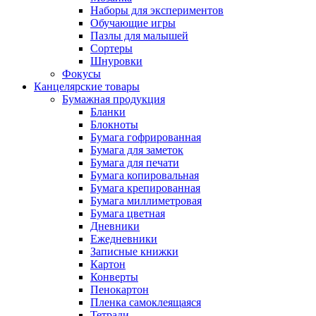
Наборы для экспериментов
Обучающие игры
Пазлы для малышей
Сортеры
Шнуровки
Фокусы
Канцелярские товары
Бумажная продукция
Бланки
Блокноты
Бумага гофрированная
Бумага для заметок
Бумага для печати
Бумага копировальная
Бумага крепированная
Бумага миллиметровая
Бумага цветная
Дневники
Ежедневники
Записные книжки
Картон
Конверты
Пенокартон
Пленка самоклеящаяся
Тетради