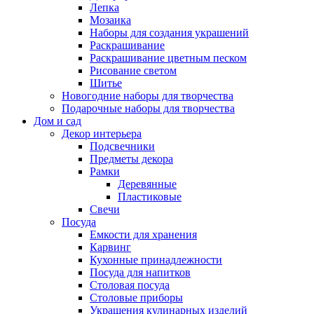
Лепка
Мозаика
Наборы для создания украшений
Раскрашивание
Раскрашивание цветным песком
Рисование светом
Шитье
Новогодние наборы для творчества
Подарочные наборы для творчества
Дом и сад
Декор интерьера
Подсвечники
Предметы декора
Рамки
Деревянные
Пластиковые
Свечи
Посуда
Емкости для хранения
Карвинг
Кухонные принадлежности
Посуда для напитков
Столовая посуда
Столовые приборы
Украшения кулинарных изделий