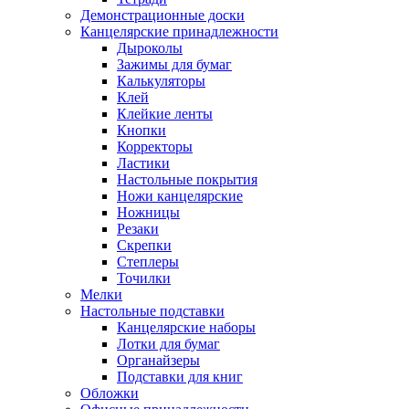
Демонстрационные доски
Канцелярские принадлежности
Дыроколы
Зажимы для бумаг
Калькуляторы
Клей
Клейкие ленты
Кнопки
Корректоры
Ластики
Настольные покрытия
Ножи канцелярские
Ножницы
Резаки
Скрепки
Степлеры
Точилки
Мелки
Настольные подставки
Канцелярские наборы
Лотки для бумаг
Органайзеры
Подставки для книг
Обложки