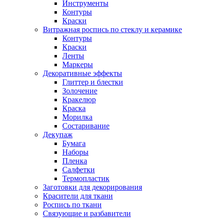
Инструменты
Контуры
Краски
Витражная роспись по стеклу и керамике
Контуры
Краски
Ленты
Маркеры
Декоративные эффекты
Глиттер и блестки
Золочение
Кракелюр
Краска
Морилка
Состаривание
Декупаж
Бумага
Наборы
Пленка
Салфетки
Термопластик
Заготовки для декорирования
Красители для ткани
Роспись по ткани
Связующие и разбавители