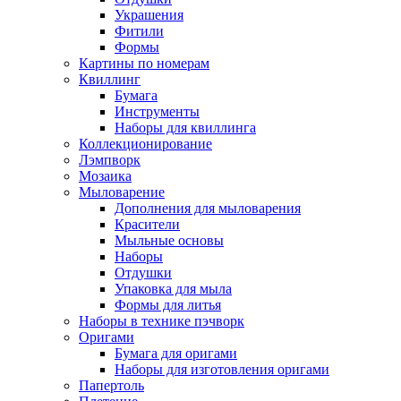
Украшения
Фитили
Формы
Картины по номерам
Квиллинг
Бумага
Инструменты
Наборы для квиллинга
Коллекционирование
Лэмпворк
Мозаика
Мыловарение
Дополнения для мыловарения
Красители
Мыльные основы
Наборы
Отдушки
Упаковка для мыла
Формы для литья
Наборы в технике пэчворк
Оригами
Бумага для оригами
Наборы для изготовления оригами
Папертоль