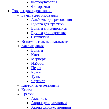
Фотобутафория
Фоторамки
Товары для художников
Бумага для рисования
Альбомы для рисования
Бумага для графики
Бумага для живописи
Бумага для черчения
Скетчбуки
Вспомогательные жидкости
Каллиграфия
Бумага
Кисти
Маркеры
Наборы
Перья
Ручки
Тушь
Чернила
Картон грунтованный
Кисти
Краски
Акварель
Акрил декоративный
Акрил художественный