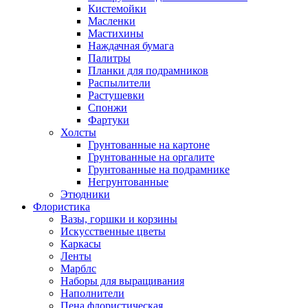
Кистемойки
Масленки
Мастихины
Наждачная бумага
Палитры
Планки для подрамников
Распылители
Растушевки
Спонжи
Фартуки
Холсты
Грунтованные на картоне
Грунтованные на оргалите
Грунтованные на подрамнике
Негрунтованные
Этюдники
Флористика
Вазы, горшки и корзины
Искусственные цветы
Каркасы
Ленты
Марблс
Наборы для выращивания
Наполнители
Пена флористическая