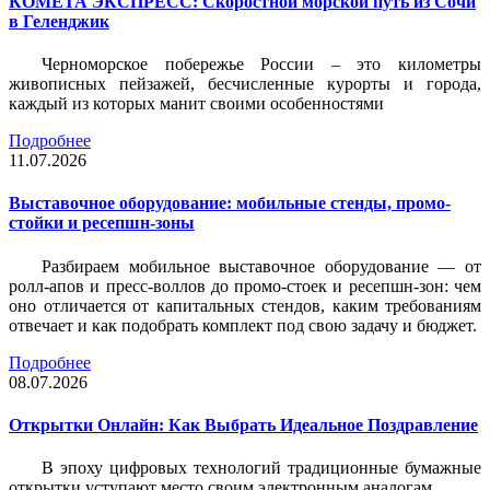
КОМЕТА ЭКСПРЕСС: Скоростной морской путь из Сочи
в Геленджик
Черноморское побережье России – это километры
живописных пейзажей, бесчисленные курорты и города,
каждый из которых манит своими особенностями
Подробнее
11.07.2026
Выставочное оборудование: мобильные стенды, промо-
стойки и ресепшн-зоны
Разбираем мобильное выставочное оборудование — от
ролл-апов и пресс-воллов до промо-стоек и ресепшн-зон: чем
оно отличается от капитальных стендов, каким требованиям
отвечает и как подобрать комплект под свою задачу и бюджет.
Подробнее
08.07.2026
Открытки Онлайн: Как Выбрать Идеальное Поздравление
В эпоху цифровых технологий традиционные бумажные
открытки уступают место своим электронным аналогам