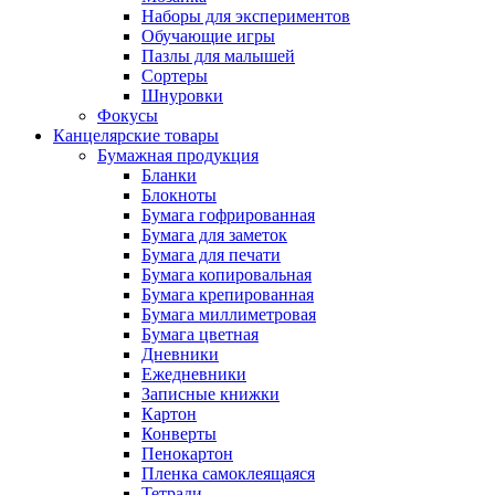
Наборы для экспериментов
Обучающие игры
Пазлы для малышей
Сортеры
Шнуровки
Фокусы
Канцелярские товары
Бумажная продукция
Бланки
Блокноты
Бумага гофрированная
Бумага для заметок
Бумага для печати
Бумага копировальная
Бумага крепированная
Бумага миллиметровая
Бумага цветная
Дневники
Ежедневники
Записные книжки
Картон
Конверты
Пенокартон
Пленка самоклеящаяся
Тетради