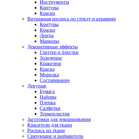
Инструменты
Контуры
Краски
Витражная роспись по стеклу и керамике
Контуры
Краски
Ленты
Маркеры
Декоративные эффекты
Глиттер и блестки
Золочение
Кракелюр
Краска
Морилка
Состаривание
Декупаж
Бумага
Наборы
Пленка
Салфетки
Термопластик
Заготовки для декорирования
Красители для ткани
Роспись по ткани
Связующие и разбавители