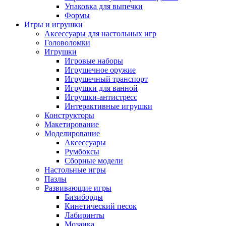
Упаковка для выпечки
Формы
Игры и игрушки
Аксессуары для настольных игр
Головоломки
Игрушки
Игровые наборы
Игрушечное оружие
Игрушечный транспорт
Игрушки для ванной
Игрушки-антистресс
Интерактивные игрушки
Конструкторы
Макетирование
Моделирование
Аксессуары
Румбоксы
Сборные модели
Настольные игры
Пазлы
Развивающие игры
Бизиборды
Кинетический песок
Лабиринты
Мозаика