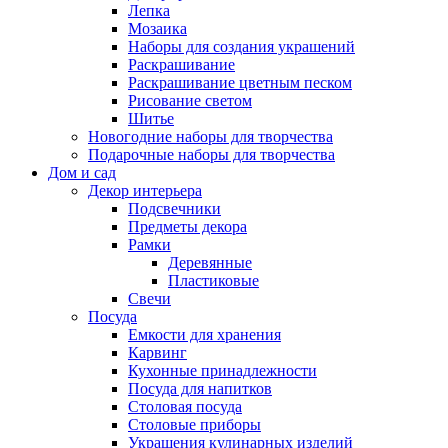
Лепка
Мозаика
Наборы для создания украшений
Раскрашивание
Раскрашивание цветным песком
Рисование светом
Шитье
Новогодние наборы для творчества
Подарочные наборы для творчества
Дом и сад
Декор интерьера
Подсвечники
Предметы декора
Рамки
Деревянные
Пластиковые
Свечи
Посуда
Емкости для хранения
Карвинг
Кухонные принадлежности
Посуда для напитков
Столовая посуда
Столовые приборы
Украшения кулинарных изделий