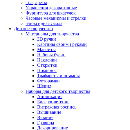
Трафареты
Украшения декоративные
Фурнитура для шкатулок
Часовые механизмы и стрелки
Эпоксидная смола
Детское творчество
Материалы для творчества
3D ручки
Картины своими руками
Магниты
Наборы бусин
Наклейки
Открытки
Помпоны
Трафареты и штампы
Фоторамки
Шенил
Наборы для детского творчества
Аппликация
Бисероплетение
Витражная роспись
Вышивание
Вязание
Гравюра
Декорирование