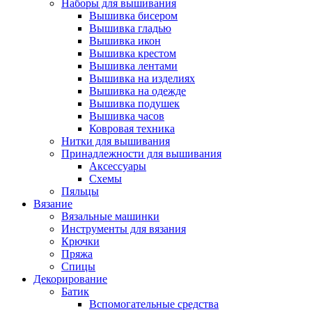
Наборы для вышивания
Вышивка бисером
Вышивка гладью
Вышивка икон
Вышивка крестом
Вышивка лентами
Вышивка на изделиях
Вышивка на одежде
Вышивка подушек
Вышивка часов
Ковровая техника
Нитки для вышивания
Принадлежности для вышивания
Аксессуары
Схемы
Пяльцы
Вязание
Вязальные машинки
Инструменты для вязания
Крючки
Пряжа
Спицы
Декорирование
Батик
Вспомогательные средства