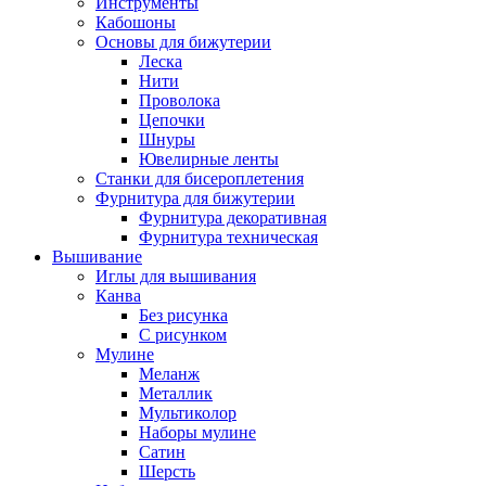
Инструменты
Кабошоны
Основы для бижутерии
Леска
Нити
Проволока
Цепочки
Шнуры
Ювелирные ленты
Станки для бисероплетения
Фурнитура для бижутерии
Фурнитура декоративная
Фурнитура техническая
Вышивание
Иглы для вышивания
Канва
Без рисунка
С рисунком
Мулине
Меланж
Металлик
Мультиколор
Наборы мулине
Сатин
Шерсть