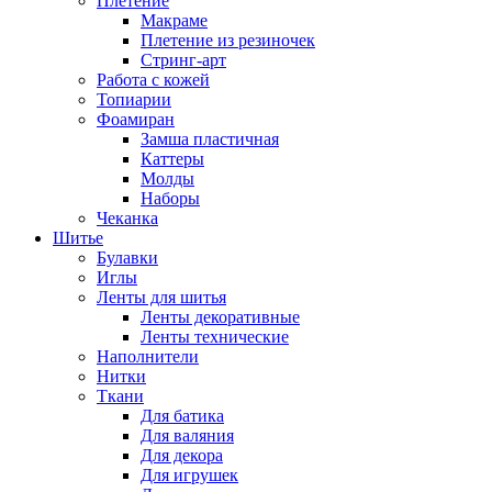
Плетение
Макраме
Плетение из резиночек
Стринг-арт
Работа с кожей
Топиарии
Фоамиран
Замша пластичная
Каттеры
Молды
Наборы
Чеканка
Шитье
Булавки
Иглы
Ленты для шитья
Ленты декоративные
Ленты технические
Наполнители
Нитки
Ткани
Для батика
Для валяния
Для декора
Для игрушек