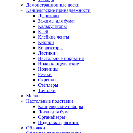
Демонстрационные доски
Канцелярские принадлежности
Дыроколы
Зажимы для бумаг
Калькуляторы
Клей
Клейкие ленты
Кнопки
Корректоры
Ластики
Настольные покрытия
Ножи канцелярские
Ножницы
Резаки
Скрепки
Степлеры
Точилки
Мелки
Настольные подставки
Канцелярские наборы
Лотки для бумаг
Органайзеры
Подставки для книг
Обложки