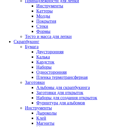
Принадлежности для лепки
Инструменты
Каттеры
Молды
Покрытия
Стеки
Формы
Тесто и масса для лепки
Скрапбукинг
Бумага
Двусторонняя
Калька
Кардсток
Наборы
Односторонняя
Пленка термотрансферная
Заготовки
Альбомы для скрапбукинга
Заготовки для открыток
Наборы для создания открыток
Фурнитура для альбомов
Инструменты
Дыроколы
Клей
Магниты