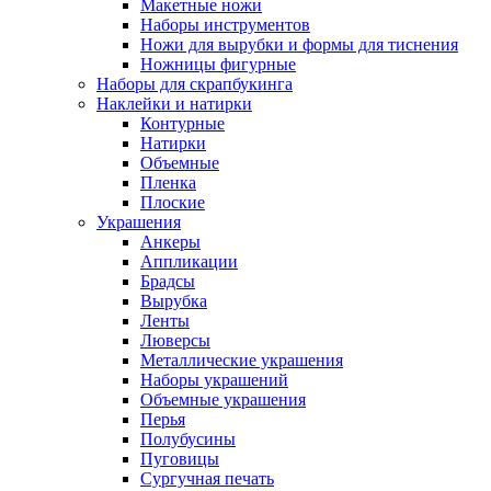
Макетные ножи
Наборы инструментов
Ножи для вырубки и формы для тиснения
Ножницы фигурные
Наборы для скрапбукинга
Наклейки и натирки
Контурные
Натирки
Объемные
Пленка
Плоские
Украшения
Анкеры
Аппликации
Брадсы
Вырубка
Ленты
Люверсы
Металлические украшения
Наборы украшений
Объемные украшения
Перья
Полубусины
Пуговицы
Сургучная печать