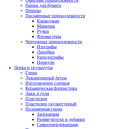
Офисные принадлежности
Папки для бумаги
Пеналы
Письменные принадлежности
Карандаши
Маркеры
Ручки
Фломастеры
Чертежные принадлежности
Изографы
Линейки
Рапидографы
Циркули
Лепка и скульптура
Глина
Декоративный бетон
Изготовление слепков
Керамическая флористика
Лаки и гели
Пластилин
Пластилин скульптурный
Полимерная глина
Запекаемая
Размягчители и добавки
Самоотвердевающая