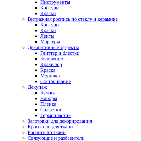
Инструменты
Контуры
Краски
Витражная роспись по стеклу и керамике
Контуры
Краски
Ленты
Маркеры
Декоративные эффекты
Глиттер и блестки
Золочение
Кракелюр
Краска
Морилка
Состаривание
Декупаж
Бумага
Наборы
Пленка
Салфетки
Термопластик
Заготовки для декорирования
Красители для ткани
Роспись по ткани
Связующие и разбавители