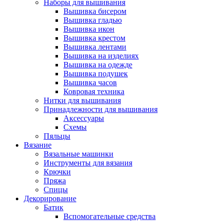
Наборы для вышивания
Вышивка бисером
Вышивка гладью
Вышивка икон
Вышивка крестом
Вышивка лентами
Вышивка на изделиях
Вышивка на одежде
Вышивка подушек
Вышивка часов
Ковровая техника
Нитки для вышивания
Принадлежности для вышивания
Аксессуары
Схемы
Пяльцы
Вязание
Вязальные машинки
Инструменты для вязания
Крючки
Пряжа
Спицы
Декорирование
Батик
Вспомогательные средства