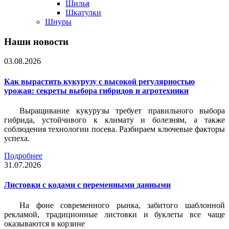
Шилья
Шкатулки
Шнуры
Наши новости
03.08.2026
Как вырастить кукурузу с высокой регулярностью
урожая: секреты выбора гибридов и агротехники
Выращивание кукурузы требует правильного выбора
гибрида, устойчивого к климату и болезням, а также
соблюдения технологии посева. Разбираем ключевые факторы
успеха.
Подробнее
31.07.2026
Листовки c кодами с переменными данными
На фоне современного рынка, забитого шаблонной
рекламой, традиционные листовки и буклеты все чаще
оказываются в корзине