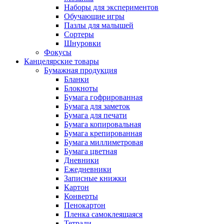
Наборы для экспериментов
Обучающие игры
Пазлы для малышей
Сортеры
Шнуровки
Фокусы
Канцелярские товары
Бумажная продукция
Бланки
Блокноты
Бумага гофрированная
Бумага для заметок
Бумага для печати
Бумага копировальная
Бумага крепированная
Бумага миллиметровая
Бумага цветная
Дневники
Ежедневники
Записные книжки
Картон
Конверты
Пенокартон
Пленка самоклеящаяся
Тетради