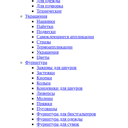
Для одежды
Для пэчворка
Технические
Украшения
Нашивки
Пайетки
Подвески
Самоклеющиеся аппликации
Стразы
Термоаппликации
Украшения
Цветы
Фурнитура
Зажимы для шнуров
Застежки
Кнопки
Кольца
Концевики для шнуров
Люверсы
Молнии
Пряжки
Пуговицы
Фурнитура для бюстгальтеров
Фурнитура для одежды
Фурнитура для сумок