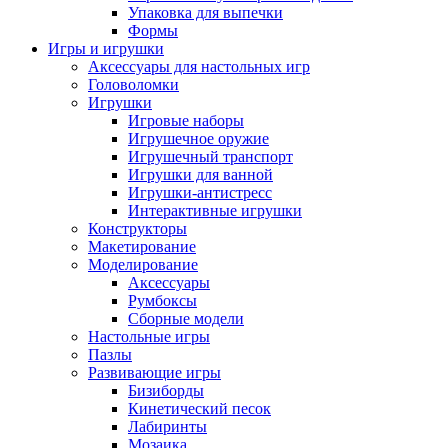
Упаковка для выпечки
Формы
Игры и игрушки
Аксессуары для настольных игр
Головоломки
Игрушки
Игровые наборы
Игрушечное оружие
Игрушечный транспорт
Игрушки для ванной
Игрушки-антистресс
Интерактивные игрушки
Конструкторы
Макетирование
Моделирование
Аксессуары
Румбоксы
Сборные модели
Настольные игры
Пазлы
Развивающие игры
Бизиборды
Кинетический песок
Лабиринты
Мозаика