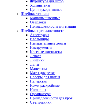
Фурнитура для штор
Хольнитены
Цепи декоративные
Швейная техника
Машины швейные
Оверлоки
Принадлежности для машин
Швейные принадлежности
Аксессуары
Игольницы
Измерительные ленты
Инструменты
Клеевые пистолеты
Лекала
Линейки
Лупы
Манекены
Маты для резки
Наборы для шитья
Наперстки
Ножи раскройные
Ножницы
Органайзеры
Принадлежности для кроя
Светильники