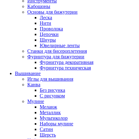
Инструменты
Кабошоны
Основы для бижутерии
Леска
Нити
Проволока
Цепочки
Шнуры
Ювелирные ленты
Станки для бисероплетения
Фурнитура для бижутерии
Фурнитура декоративная
Фурнитура техническая
Вышивание
Иглы для вышивания
Канва
Без рисунка
С рисунком
Мулине
Меланж
Металлик
Мультиколор
Наборы мулине
Сатин
Шерсть