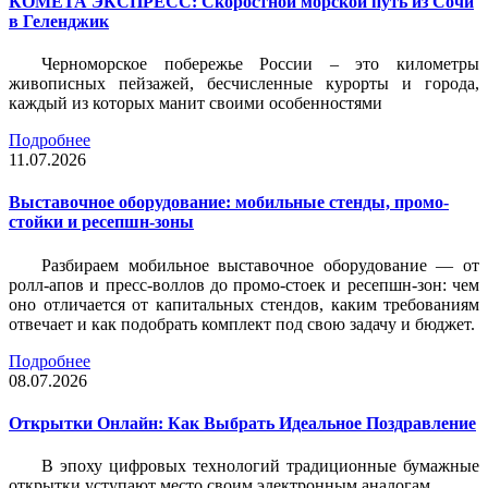
КОМЕТА ЭКСПРЕСС: Скоростной морской путь из Сочи
в Геленджик
Черноморское побережье России – это километры
живописных пейзажей, бесчисленные курорты и города,
каждый из которых манит своими особенностями
Подробнее
11.07.2026
Выставочное оборудование: мобильные стенды, промо-
стойки и ресепшн-зоны
Разбираем мобильное выставочное оборудование — от
ролл-апов и пресс-воллов до промо-стоек и ресепшн-зон: чем
оно отличается от капитальных стендов, каким требованиям
отвечает и как подобрать комплект под свою задачу и бюджет.
Подробнее
08.07.2026
Открытки Онлайн: Как Выбрать Идеальное Поздравление
В эпоху цифровых технологий традиционные бумажные
открытки уступают место своим электронным аналогам