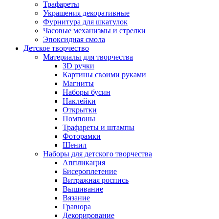
Трафареты
Украшения декоративные
Фурнитура для шкатулок
Часовые механизмы и стрелки
Эпоксидная смола
Детское творчество
Материалы для творчества
3D ручки
Картины своими руками
Магниты
Наборы бусин
Наклейки
Открытки
Помпоны
Трафареты и штампы
Фоторамки
Шенил
Наборы для детского творчества
Аппликация
Бисероплетение
Витражная роспись
Вышивание
Вязание
Гравюра
Декорирование