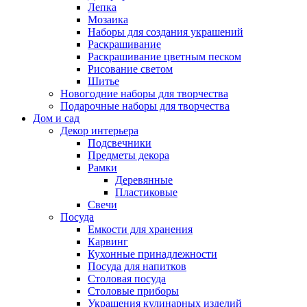
Лепка
Мозаика
Наборы для создания украшений
Раскрашивание
Раскрашивание цветным песком
Рисование светом
Шитье
Новогодние наборы для творчества
Подарочные наборы для творчества
Дом и сад
Декор интерьера
Подсвечники
Предметы декора
Рамки
Деревянные
Пластиковые
Свечи
Посуда
Емкости для хранения
Карвинг
Кухонные принадлежности
Посуда для напитков
Столовая посуда
Столовые приборы
Украшения кулинарных изделий