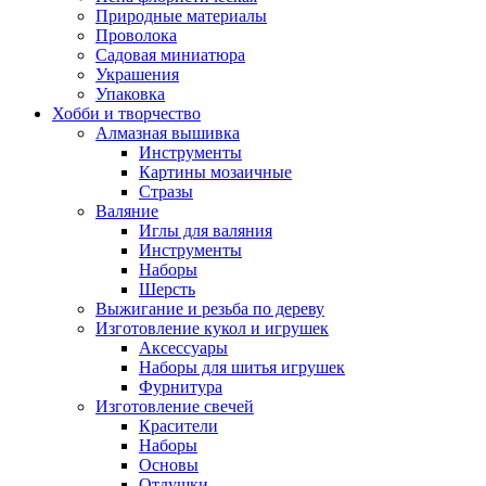
Природные материалы
Проволока
Садовая миниатюра
Украшения
Упаковка
Хобби и творчество
Алмазная вышивка
Инструменты
Картины мозаичные
Стразы
Валяние
Иглы для валяния
Инструменты
Наборы
Шерсть
Выжигание и резьба по дереву
Изготовление кукол и игрушек
Аксессуары
Наборы для шитья игрушек
Фурнитура
Изготовление свечей
Красители
Наборы
Основы
Отдушки