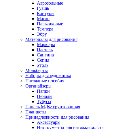
Аэрозольные
Гуашь
Контуры
Масло
Пальчиковые
Темпера
Эбру
Материалы для рисования
Маркеры
Пастель
Сангина
Сепия
Уголь
Мольберты
Наборы для художника
Наглядные пособия
Органайзеры
Папки
Пеналы
Тубусы
Панель МДФ грунтованная
Планшеты
Принадлежности для рисования
Аксессуары
Инструменты для натяжки холста