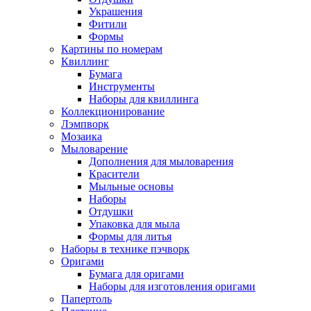
Украшения
Фитили
Формы
Картины по номерам
Квиллинг
Бумага
Инструменты
Наборы для квиллинга
Коллекционирование
Лэмпворк
Мозаика
Мыловарение
Дополнения для мыловарения
Красители
Мыльные основы
Наборы
Отдушки
Упаковка для мыла
Формы для литья
Наборы в технике пэчворк
Оригами
Бумага для оригами
Наборы для изготовления оригами
Папертоль