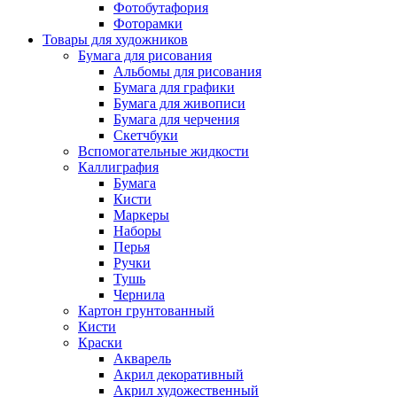
Фотобутафория
Фоторамки
Товары для художников
Бумага для рисования
Альбомы для рисования
Бумага для графики
Бумага для живописи
Бумага для черчения
Скетчбуки
Вспомогательные жидкости
Каллиграфия
Бумага
Кисти
Маркеры
Наборы
Перья
Ручки
Тушь
Чернила
Картон грунтованный
Кисти
Краски
Акварель
Акрил декоративный
Акрил художественный