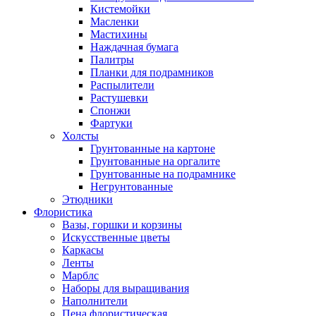
Кистемойки
Масленки
Мастихины
Наждачная бумага
Палитры
Планки для подрамников
Распылители
Растушевки
Спонжи
Фартуки
Холсты
Грунтованные на картоне
Грунтованные на оргалите
Грунтованные на подрамнике
Негрунтованные
Этюдники
Флористика
Вазы, горшки и корзины
Искусственные цветы
Каркасы
Ленты
Марблс
Наборы для выращивания
Наполнители
Пена флористическая