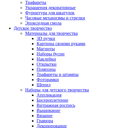
Трафареты
Украшения декоративные
Фурнитура для шкатулок
Часовые механизмы и стрелки
Эпоксидная смола
Детское творчество
Материалы для творчества
3D ручки
Картины своими руками
Магниты
Наборы бусин
Наклейки
Открытки
Помпоны
Трафареты и штампы
Фоторамки
Шенил
Наборы для детского творчества
Аппликация
Бисероплетение
Витражная роспись
Вышивание
Вязание
Гравюра
Декорирование