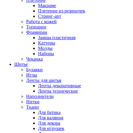
Плетение
Макраме
Плетение из резиночек
Стринг-арт
Работа с кожей
Топиарии
Фоамиран
Замша пластичная
Каттеры
Молды
Наборы
Чеканка
Шитье
Булавки
Иглы
Ленты для шитья
Ленты декоративные
Ленты технические
Наполнители
Нитки
Ткани
Для батика
Для валяния
Для декора
Для игрушек