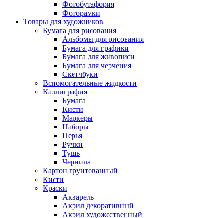
Фотобутафория
Фоторамки
Товары для художников
Бумага для рисования
Альбомы для рисования
Бумага для графики
Бумага для живописи
Бумага для черчения
Скетчбуки
Вспомогательные жидкости
Каллиграфия
Бумага
Кисти
Маркеры
Наборы
Перья
Ручки
Тушь
Чернила
Картон грунтованный
Кисти
Краски
Акварель
Акрил декоративный
Акрил художественный