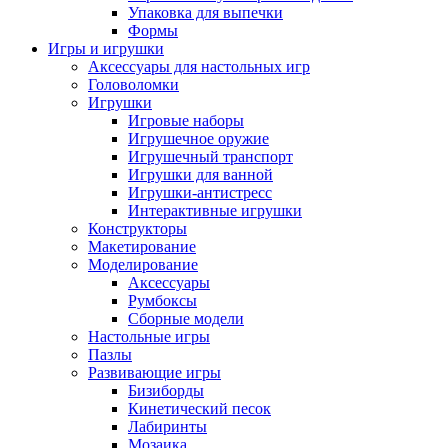
Упаковка для выпечки
Формы
Игры и игрушки
Аксессуары для настольных игр
Головоломки
Игрушки
Игровые наборы
Игрушечное оружие
Игрушечный транспорт
Игрушки для ванной
Игрушки-антистресс
Интерактивные игрушки
Конструкторы
Макетирование
Моделирование
Аксессуары
Румбоксы
Сборные модели
Настольные игры
Пазлы
Развивающие игры
Бизиборды
Кинетический песок
Лабиринты
Мозаика