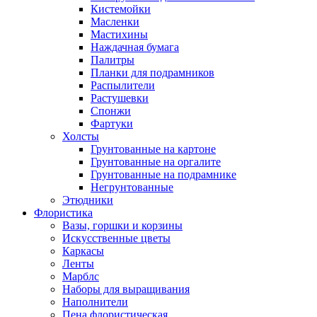
Кистемойки
Масленки
Мастихины
Наждачная бумага
Палитры
Планки для подрамников
Распылители
Растушевки
Спонжи
Фартуки
Холсты
Грунтованные на картоне
Грунтованные на оргалите
Грунтованные на подрамнике
Негрунтованные
Этюдники
Флористика
Вазы, горшки и корзины
Искусственные цветы
Каркасы
Ленты
Марблс
Наборы для выращивания
Наполнители
Пена флористическая