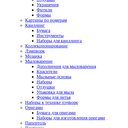
Украшения
Фитили
Формы
Картины по номерам
Квиллинг
Бумага
Инструменты
Наборы для квиллинга
Коллекционирование
Лэмпворк
Мозаика
Мыловарение
Дополнения для мыловарения
Красители
Мыльные основы
Наборы
Отдушки
Упаковка для мыла
Формы для литья
Наборы в технике пэчворк
Оригами
Бумага для оригами
Наборы для изготовления оригами
Папертоль