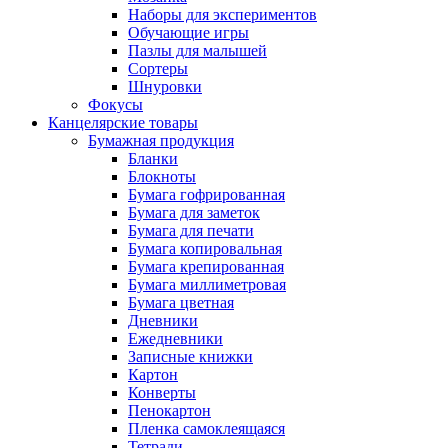
Наборы для экспериментов
Обучающие игры
Пазлы для малышей
Сортеры
Шнуровки
Фокусы
Канцелярские товары
Бумажная продукция
Бланки
Блокноты
Бумага гофрированная
Бумага для заметок
Бумага для печати
Бумага копировальная
Бумага крепированная
Бумага миллиметровая
Бумага цветная
Дневники
Ежедневники
Записные книжки
Картон
Конверты
Пенокартон
Пленка самоклеящаяся
Тетради