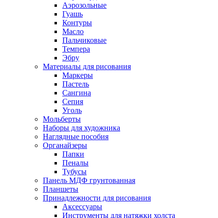
Аэрозольные
Гуашь
Контуры
Масло
Пальчиковые
Темпера
Эбру
Материалы для рисования
Маркеры
Пастель
Сангина
Сепия
Уголь
Мольберты
Наборы для художника
Наглядные пособия
Органайзеры
Папки
Пеналы
Тубусы
Панель МДФ грунтованная
Планшеты
Принадлежности для рисования
Аксессуары
Инструменты для натяжки холста