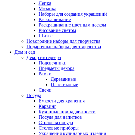
Лепка
Мозаика
Наборы для создания украшений
Раскрашивание
Раскрашивание цветным песком
Рисование светом
Шитье
Новогодние наборы для творчества
Подарочные наборы для творчества
Дом и сад
Декор интерьера
Подсвечники
Предметы декора
Рамки
Деревянные
Пластиковые
Свечи
Посуда
Емкости для хранения
Карвинг
Кухонные принадлежности
Посуда для напитков
Столовая посуда
Столовые приборы
Украшения кулинарных изделий