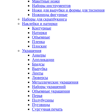
Макетные ножи
Наборы инструментов
Ножи для вырубки и формы для тиснения
Ножницы фигурные
Наборы для скрапбукинга
Наклейки и натирки
Контурные
Натирки
Объемные
Пленка
Плоские
Украшения
Анкеры
Аппликации
Брадсы
Вырубка
Ленты
Люверсы
Металлические украшения
Наборы украшений
Объемные украшения
Перья
Полубусины
Пуговицы
Сургучная печать