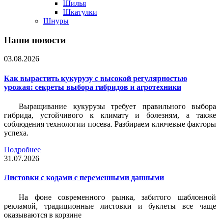
Шилья
Шкатулки
Шнуры
Наши новости
03.08.2026
Как вырастить кукурузу с высокой регулярностью
урожая: секреты выбора гибридов и агротехники
Выращивание кукурузы требует правильного выбора
гибрида, устойчивого к климату и болезням, а также
соблюдения технологии посева. Разбираем ключевые факторы
успеха.
Подробнее
31.07.2026
Листовки c кодами с переменными данными
На фоне современного рынка, забитого шаблонной
рекламой, традиционные листовки и буклеты все чаще
оказываются в корзине