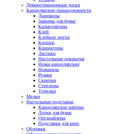
Демонстрационные доски
Канцелярские принадлежности
Дыроколы
Зажимы для бумаг
Калькуляторы
Клей
Клейкие ленты
Кнопки
Корректоры
Ластики
Настольные покрытия
Ножи канцелярские
Ножницы
Резаки
Скрепки
Степлеры
Точилки
Мелки
Настольные подставки
Канцелярские наборы
Лотки для бумаг
Органайзеры
Подставки для книг
Обложки