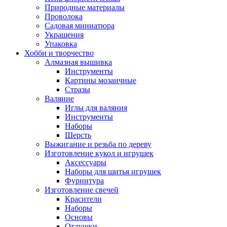
Природные материалы
Проволока
Садовая миниатюра
Украшения
Упаковка
Хобби и творчество
Алмазная вышивка
Инструменты
Картины мозаичные
Стразы
Валяние
Иглы для валяния
Инструменты
Наборы
Шерсть
Выжигание и резьба по дереву
Изготовление кукол и игрушек
Аксессуары
Наборы для шитья игрушек
Фурнитура
Изготовление свечей
Красители
Наборы
Основы
Отдушки