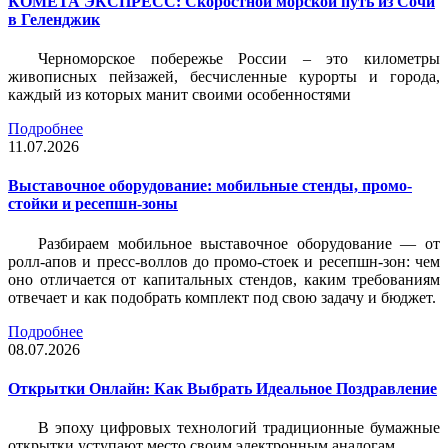
КОМЕТА ЭКСПРЕСС: Скоростной морской путь из Сочи
в Геленджик
Черноморское побережье России – это километры
живописных пейзажей, бесчисленные курорты и города,
каждый из которых манит своими особенностями
Подробнее
11.07.2026
Выставочное оборудование: мобильные стенды, промо-
стойки и ресепшн-зоны
Разбираем мобильное выставочное оборудование — от
ролл-апов и пресс-воллов до промо-стоек и ресепшн-зон: чем
оно отличается от капитальных стендов, каким требованиям
отвечает и как подобрать комплект под свою задачу и бюджет.
Подробнее
08.07.2026
Открытки Онлайн: Как Выбрать Идеальное Поздравление
В эпоху цифровых технологий традиционные бумажные
открытки уступают место своим электронным аналогам