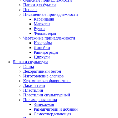
Офисные принадлежности
Папки для бумаги
Пеналы
Письменные принадлежности
Карандаши
Маркеры
Ручки
Фломастеры
Чертежные принадлежности
Изографы
Линейки
Рапидографы
Циркули
Лепка и скульптура
Глина
Декоративный бетон
Изготовление слепков
Керамическая флористика
Лаки и гели
Пластилин
Пластилин скульптурный
Полимерная глина
Запекаемая
Размягчители и добавки
Самоотвердевающая