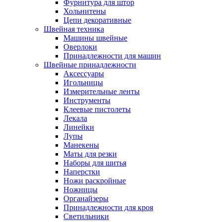
Фурнитура для штор
Хольнитены
Цепи декоративные
Швейная техника
Машины швейные
Оверлоки
Принадлежности для машин
Швейные принадлежности
Аксессуары
Игольницы
Измерительные ленты
Инструменты
Клеевые пистолеты
Лекала
Линейки
Лупы
Манекены
Маты для резки
Наборы для шитья
Наперстки
Ножи раскройные
Ножницы
Органайзеры
Принадлежности для кроя
Светильники