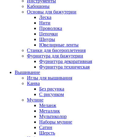
Инструменты
Кабошоны
Основы для бижутерии
Леска
Нити
Проволока
Цепочки
Шнуры
Ювелирные ленты
Станки для бисероплетения
Фурнитура для бижутерии
Фурнитура декоративная
Фурнитура техническая
Вышивание
Иглы для вышивания
Канва
Без рисунка
С рисунком
Мулине
Меланж
Металлик
Мультиколор
Наборы мулине
Сатин
Шерсть