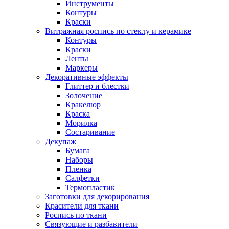
Инструменты
Контуры
Краски
Витражная роспись по стеклу и керамике
Контуры
Краски
Ленты
Маркеры
Декоративные эффекты
Глиттер и блестки
Золочение
Кракелюр
Краска
Морилка
Состаривание
Декупаж
Бумага
Наборы
Пленка
Салфетки
Термопластик
Заготовки для декорирования
Красители для ткани
Роспись по ткани
Связующие и разбавители