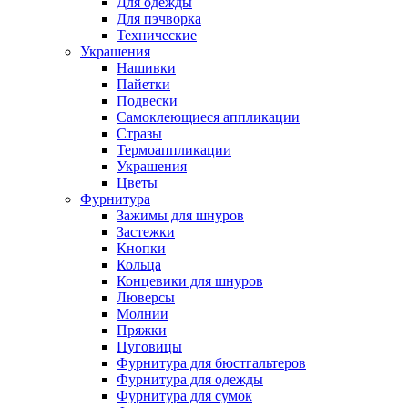
Для одежды
Для пэчворка
Технические
Украшения
Нашивки
Пайетки
Подвески
Самоклеющиеся аппликации
Стразы
Термоаппликации
Украшения
Цветы
Фурнитура
Зажимы для шнуров
Застежки
Кнопки
Кольца
Концевики для шнуров
Люверсы
Молнии
Пряжки
Пуговицы
Фурнитура для бюстгальтеров
Фурнитура для одежды
Фурнитура для сумок