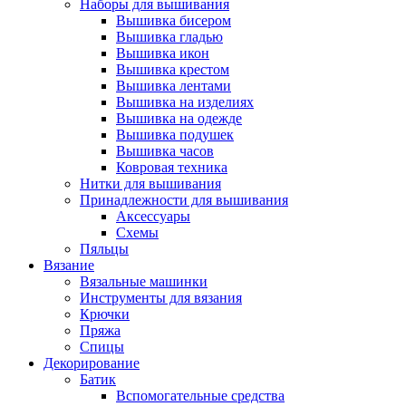
Наборы для вышивания
Вышивка бисером
Вышивка гладью
Вышивка икон
Вышивка крестом
Вышивка лентами
Вышивка на изделиях
Вышивка на одежде
Вышивка подушек
Вышивка часов
Ковровая техника
Нитки для вышивания
Принадлежности для вышивания
Аксессуары
Схемы
Пяльцы
Вязание
Вязальные машинки
Инструменты для вязания
Крючки
Пряжа
Спицы
Декорирование
Батик
Вспомогательные средства