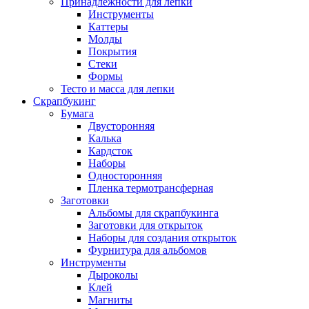
Принадлежности для лепки
Инструменты
Каттеры
Молды
Покрытия
Стеки
Формы
Тесто и масса для лепки
Скрапбукинг
Бумага
Двусторонняя
Калька
Кардсток
Наборы
Односторонняя
Пленка термотрансферная
Заготовки
Альбомы для скрапбукинга
Заготовки для открыток
Наборы для создания открыток
Фурнитура для альбомов
Инструменты
Дыроколы
Клей
Магниты