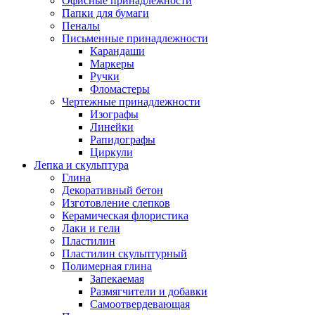
Офисные принадлежности
Папки для бумаги
Пеналы
Письменные принадлежности
Карандаши
Маркеры
Ручки
Фломастеры
Чертежные принадлежности
Изографы
Линейки
Рапидографы
Циркули
Лепка и скульптура
Глина
Декоративный бетон
Изготовление слепков
Керамическая флористика
Лаки и гели
Пластилин
Пластилин скульптурный
Полимерная глина
Запекаемая
Размягчители и добавки
Самоотвердевающая