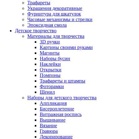
Трафареты
Украшения декоративные
Фурнитура для шкатулок
Часовые механизмы и стрелки
Эпоксидная смола
Детское творчество
Материалы для творчества
3D ручки
Картины своими руками
Магниты
Наборы бусин
Наклейки
Открытки
Помпоны
Трафареты и штампы
Фоторамки
Шенил
Наборы для детского творчества
Аппликация
Бисероплетение
Витражная роспись
Вышивание
Вязание
Гравюра
Декорирование