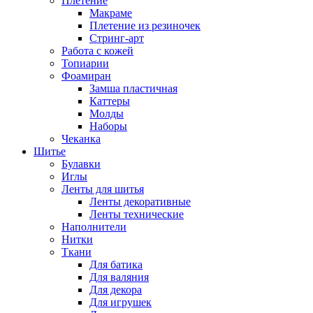
Плетение
Макраме
Плетение из резиночек
Стринг-арт
Работа с кожей
Топиарии
Фоамиран
Замша пластичная
Каттеры
Молды
Наборы
Чеканка
Шитье
Булавки
Иглы
Ленты для шитья
Ленты декоративные
Ленты технические
Наполнители
Нитки
Ткани
Для батика
Для валяния
Для декора
Для игрушек