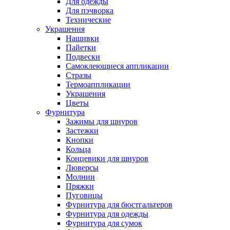
Для одежды
Для пэчворка
Технические
Украшения
Нашивки
Пайетки
Подвески
Самоклеющиеся аппликации
Стразы
Термоаппликации
Украшения
Цветы
Фурнитура
Зажимы для шнуров
Застежки
Кнопки
Кольца
Концевики для шнуров
Люверсы
Молнии
Пряжки
Пуговицы
Фурнитура для бюстгальтеров
Фурнитура для одежды
Фурнитура для сумок