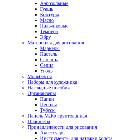
Аэрозольные
Гуашь
Контуры
Масло
Пальчиковые
Темпера
Эбру
Материалы для рисования
Маркеры
Пастель
Сангина
Сепия
Уголь
Мольберты
Наборы для художника
Наглядные пособия
Органайзеры
Папки
Пеналы
Тубусы
Панель МДФ грунтованная
Планшеты
Принадлежности для рисования
Аксессуары
Инструменты для натяжки холста