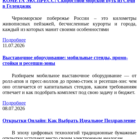
КОМЕТА ЭКСПРЕСС: Скоростной морской путь из Сочи
в Геленджик
Черноморское побережье России – это километры
живописных пейзажей, бесчисленные курорты и города,
каждый из которых манит своими особенностями
Подробнее
11.07.2026
Выставочное оборудование: мобильные стенды, промо-
стойки и ресепшн-зоны
Разбираем мобильное выставочное оборудование — от
ролл-апов и пресс-воллов до промо-стоек и ресепшн-зон: чем
оно отличается от капитальных стендов, каким требованиям
отвечает и как подобрать комплект под свою задачу и бюджет.
Подробнее
08.07.2026
Открытки Онлайн: Как Выбрать Идеальное Поздравление
В эпоху цифровых технологий традиционные бумажные
открытки уступают место своим электронным аналогам