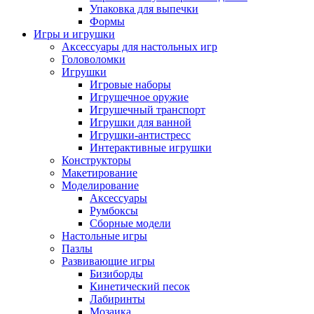
Упаковка для выпечки
Формы
Игры и игрушки
Аксессуары для настольных игр
Головоломки
Игрушки
Игровые наборы
Игрушечное оружие
Игрушечный транспорт
Игрушки для ванной
Игрушки-антистресс
Интерактивные игрушки
Конструкторы
Макетирование
Моделирование
Аксессуары
Румбоксы
Сборные модели
Настольные игры
Пазлы
Развивающие игры
Бизиборды
Кинетический песок
Лабиринты
Мозаика