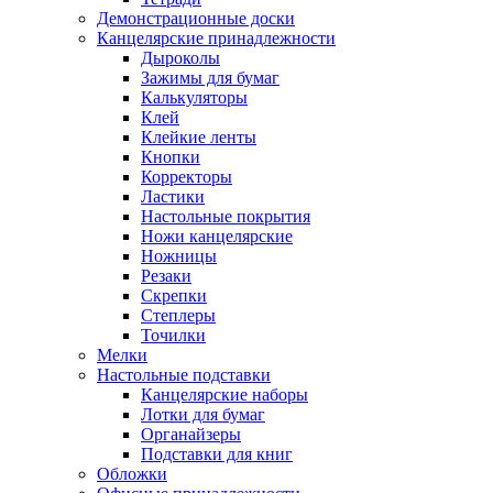
Демонстрационные доски
Канцелярские принадлежности
Дыроколы
Зажимы для бумаг
Калькуляторы
Клей
Клейкие ленты
Кнопки
Корректоры
Ластики
Настольные покрытия
Ножи канцелярские
Ножницы
Резаки
Скрепки
Степлеры
Точилки
Мелки
Настольные подставки
Канцелярские наборы
Лотки для бумаг
Органайзеры
Подставки для книг
Обложки