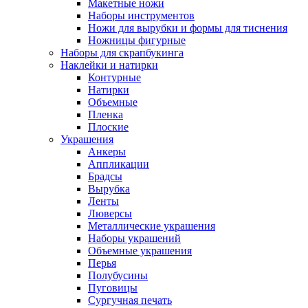
Макетные ножи
Наборы инструментов
Ножи для вырубки и формы для тиснения
Ножницы фигурные
Наборы для скрапбукинга
Наклейки и натирки
Контурные
Натирки
Объемные
Пленка
Плоские
Украшения
Анкеры
Аппликации
Брадсы
Вырубка
Ленты
Люверсы
Металлические украшения
Наборы украшений
Объемные украшения
Перья
Полубусины
Пуговицы
Сургучная печать