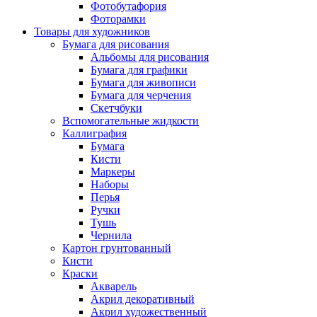
Фотобутафория
Фоторамки
Товары для художников
Бумага для рисования
Альбомы для рисования
Бумага для графики
Бумага для живописи
Бумага для черчения
Скетчбуки
Вспомогательные жидкости
Каллиграфия
Бумага
Кисти
Маркеры
Наборы
Перья
Ручки
Тушь
Чернила
Картон грунтованный
Кисти
Краски
Акварель
Акрил декоративный
Акрил художественный