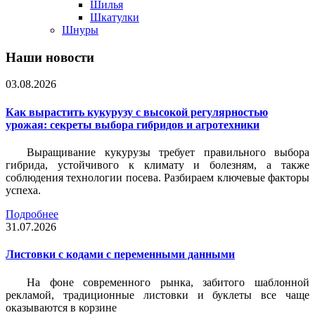
Шилья
Шкатулки
Шнуры
Наши новости
03.08.2026
Как вырастить кукурузу с высокой регулярностью
урожая: секреты выбора гибридов и агротехники
Выращивание кукурузы требует правильного выбора
гибрида, устойчивого к климату и болезням, а также
соблюдения технологии посева. Разбираем ключевые факторы
успеха.
Подробнее
31.07.2026
Листовки c кодами с переменными данными
На фоне современного рынка, забитого шаблонной
рекламой, традиционные листовки и буклеты все чаще
оказываются в корзине