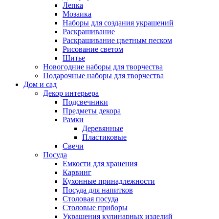
Лепка
Мозаика
Наборы для создания украшений
Раскрашивание
Раскрашивание цветным песком
Рисование светом
Шитье
Новогодние наборы для творчества
Подарочные наборы для творчества
Дом и сад
Декор интерьера
Подсвечники
Предметы декора
Рамки
Деревянные
Пластиковые
Свечи
Посуда
Емкости для хранения
Карвинг
Кухонные принадлежности
Посуда для напитков
Столовая посуда
Столовые приборы
Украшения кулинарных изделий