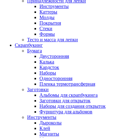
Принадлежности для лепки
Инструменты
Каттеры
Молды
Покрытия
Стеки
Формы
Тесто и масса для лепки
Скрапбукинг
Бумага
Двусторонняя
Калька
Кардсток
Наборы
Односторонняя
Пленка термотрансферная
Заготовки
Альбомы для скрапбукинга
Заготовки для открыток
Наборы для создания открыток
Фурнитура для альбомов
Инструменты
Дыроколы
Клей
Магниты