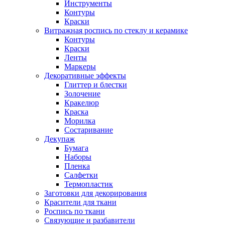
Инструменты
Контуры
Краски
Витражная роспись по стеклу и керамике
Контуры
Краски
Ленты
Маркеры
Декоративные эффекты
Глиттер и блестки
Золочение
Кракелюр
Краска
Морилка
Состаривание
Декупаж
Бумага
Наборы
Пленка
Салфетки
Термопластик
Заготовки для декорирования
Красители для ткани
Роспись по ткани
Связующие и разбавители