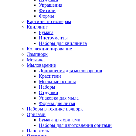
Украшения
Фитили
Формы
Картины по номерам
Квиллинг
Бумага
Инструменты
Наборы для квиллинга
Коллекционирование
Лэмпворк
Мозаика
Мыловарение
Дополнения для мыловарения
Красители
Мыльные основы
Наборы
Отдушки
Упаковка для мыла
Формы для литья
Наборы в технике пэчворк
Оригами
Бумага для оригами
Наборы для изготовления оригами
Папертоль