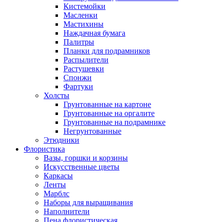
Кистемойки
Масленки
Мастихины
Наждачная бумага
Палитры
Планки для подрамников
Распылители
Растушевки
Спонжи
Фартуки
Холсты
Грунтованные на картоне
Грунтованные на оргалите
Грунтованные на подрамнике
Негрунтованные
Этюдники
Флористика
Вазы, горшки и корзины
Искусственные цветы
Каркасы
Ленты
Марблс
Наборы для выращивания
Наполнители
Пена флористическая