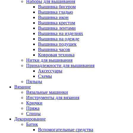
Наборы для вышивания
Вышивка бисером
Вышивка гладью
Вышивка икон
Вышивка крестом
Вышивка лентами
Вышивка на изделиях
Вышивка на одежде
Вышивка подушек
Вышивка часов
Ковровая техника
Нитки для вышивания
Принадлежности для вышивания
Аксессуары
Схемы
Пяльцы
Вязание
Вязальные машинки
Инструменты для вязания
Крючки
Пряжа
Спицы
Декорирование
Батик
Вспомогательные средства