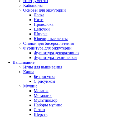
Инструменты
Кабошоны
Основы для бижутерии
Леска
Нити
Проволока
Цепочки
Шнуры
Ювелирные ленты
Станки для бисероплетения
Фурнитура для бижутерии
Фурнитура декоративная
Фурнитура техническая
Вышивание
Иглы для вышивания
Канва
Без рисунка
С рисунком
Мулине
Меланж
Металлик
Мультиколор
Наборы мулине
Сатин
Шерсть