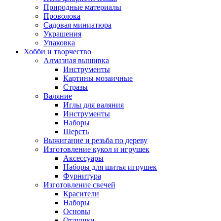
Природные материалы
Проволока
Садовая миниатюра
Украшения
Упаковка
Хобби и творчество
Алмазная вышивка
Инструменты
Картины мозаичные
Стразы
Валяние
Иглы для валяния
Инструменты
Наборы
Шерсть
Выжигание и резьба по дереву
Изготовление кукол и игрушек
Аксессуары
Наборы для шитья игрушек
Фурнитура
Изготовление свечей
Красители
Наборы
Основы
Отдушки