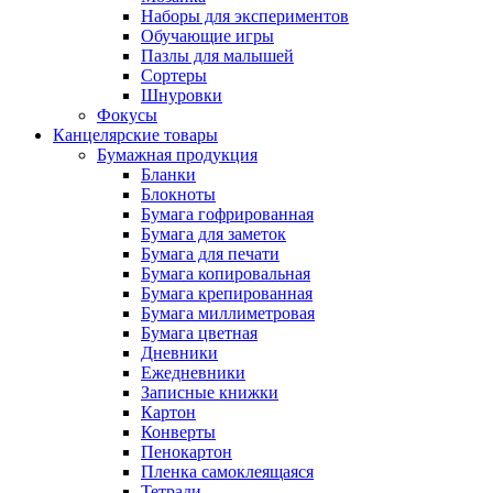
Наборы для экспериментов
Обучающие игры
Пазлы для малышей
Сортеры
Шнуровки
Фокусы
Канцелярские товары
Бумажная продукция
Бланки
Блокноты
Бумага гофрированная
Бумага для заметок
Бумага для печати
Бумага копировальная
Бумага крепированная
Бумага миллиметровая
Бумага цветная
Дневники
Ежедневники
Записные книжки
Картон
Конверты
Пенокартон
Пленка самоклеящаяся
Тетради