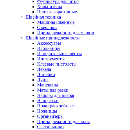
Фурнитура для штор
Хольнитены
Цепи декоративные
Швейная техника
Машины швейные
Оверлоки
Принадлежности для машин
Швейные принадлежности
Аксессуары
Игольницы
Измерительные ленты
Инструменты
Клеевые пистолеты
Лекала
Линейки
Лупы
Манекены
Маты для резки
Наборы для шитья
Наперстки
Ножи раскройные
Ножницы
Органайзеры
Принадлежности для кроя
Светильники