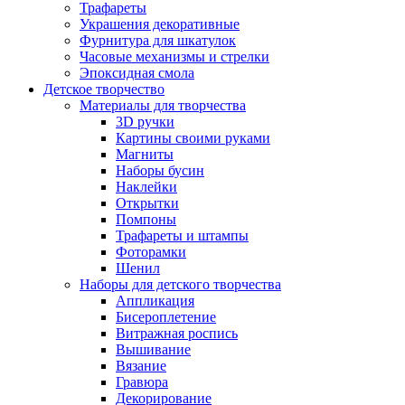
Трафареты
Украшения декоративные
Фурнитура для шкатулок
Часовые механизмы и стрелки
Эпоксидная смола
Детское творчество
Материалы для творчества
3D ручки
Картины своими руками
Магниты
Наборы бусин
Наклейки
Открытки
Помпоны
Трафареты и штампы
Фоторамки
Шенил
Наборы для детского творчества
Аппликация
Бисероплетение
Витражная роспись
Вышивание
Вязание
Гравюра
Декорирование