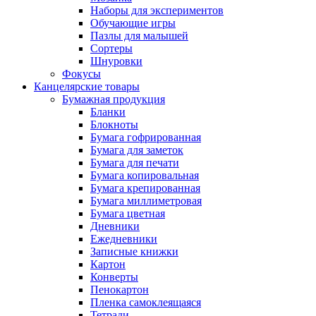
Наборы для экспериментов
Обучающие игры
Пазлы для малышей
Сортеры
Шнуровки
Фокусы
Канцелярские товары
Бумажная продукция
Бланки
Блокноты
Бумага гофрированная
Бумага для заметок
Бумага для печати
Бумага копировальная
Бумага крепированная
Бумага миллиметровая
Бумага цветная
Дневники
Ежедневники
Записные книжки
Картон
Конверты
Пенокартон
Пленка самоклеящаяся
Тетради