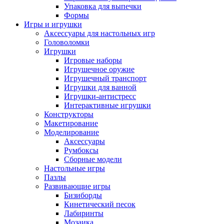
Упаковка для выпечки
Формы
Игры и игрушки
Аксессуары для настольных игр
Головоломки
Игрушки
Игровые наборы
Игрушечное оружие
Игрушечный транспорт
Игрушки для ванной
Игрушки-антистресс
Интерактивные игрушки
Конструкторы
Макетирование
Моделирование
Аксессуары
Румбоксы
Сборные модели
Настольные игры
Пазлы
Развивающие игры
Бизиборды
Кинетический песок
Лабиринты
Мозаика