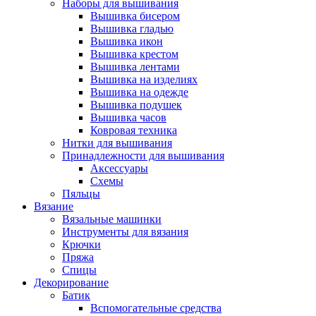
Наборы для вышивания
Вышивка бисером
Вышивка гладью
Вышивка икон
Вышивка крестом
Вышивка лентами
Вышивка на изделиях
Вышивка на одежде
Вышивка подушек
Вышивка часов
Ковровая техника
Нитки для вышивания
Принадлежности для вышивания
Аксессуары
Схемы
Пяльцы
Вязание
Вязальные машинки
Инструменты для вязания
Крючки
Пряжа
Спицы
Декорирование
Батик
Вспомогательные средства