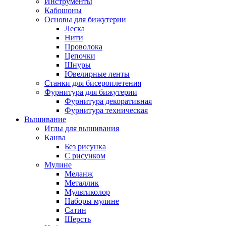
Инструменты
Кабошоны
Основы для бижутерии
Леска
Нити
Проволока
Цепочки
Шнуры
Ювелирные ленты
Станки для бисероплетения
Фурнитура для бижутерии
Фурнитура декоративная
Фурнитура техническая
Вышивание
Иглы для вышивания
Канва
Без рисунка
С рисунком
Мулине
Меланж
Металлик
Мультиколор
Наборы мулине
Сатин
Шерсть