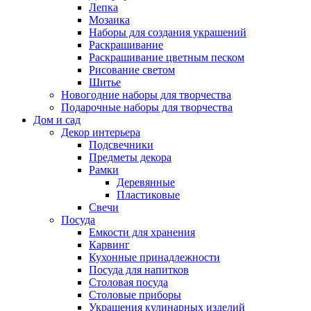
Лепка
Мозаика
Наборы для создания украшений
Раскрашивание
Раскрашивание цветным песком
Рисование светом
Шитье
Новогодние наборы для творчества
Подарочные наборы для творчества
Дом и сад
Декор интерьера
Подсвечники
Предметы декора
Рамки
Деревянные
Пластиковые
Свечи
Посуда
Емкости для хранения
Карвинг
Кухонные принадлежности
Посуда для напитков
Столовая посуда
Столовые приборы
Украшения кулинарных изделий