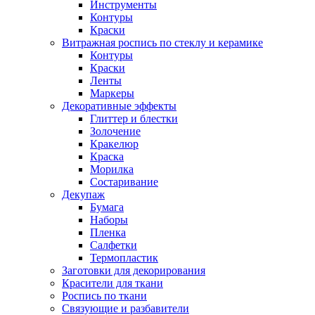
Инструменты
Контуры
Краски
Витражная роспись по стеклу и керамике
Контуры
Краски
Ленты
Маркеры
Декоративные эффекты
Глиттер и блестки
Золочение
Кракелюр
Краска
Морилка
Состаривание
Декупаж
Бумага
Наборы
Пленка
Салфетки
Термопластик
Заготовки для декорирования
Красители для ткани
Роспись по ткани
Связующие и разбавители