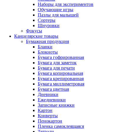
Наборы для экспериментов
Обучающие игры
Пазлы для малышей
Сортеры
Шнуровки
Фокусы
Канцелярские товары
Бумажная продукция
Бланки
Блокноты
Бумага гофрированная
Бумага для заметок
Бумага для печати
Бумага копировальная
Бумага крепированная
Бумага миллиметровая
Бумага цветная
Дневники
Ежедневники
Записные книжки
Картон
Конверты
Пенокартон
Пленка самоклеящаяся
Тетради