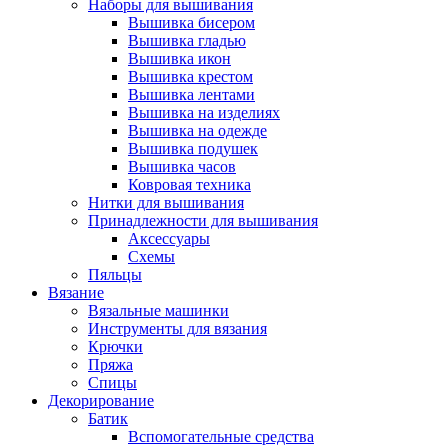
Наборы для вышивания
Вышивка бисером
Вышивка гладью
Вышивка икон
Вышивка крестом
Вышивка лентами
Вышивка на изделиях
Вышивка на одежде
Вышивка подушек
Вышивка часов
Ковровая техника
Нитки для вышивания
Принадлежности для вышивания
Аксессуары
Схемы
Пяльцы
Вязание
Вязальные машинки
Инструменты для вязания
Крючки
Пряжа
Спицы
Декорирование
Батик
Вспомогательные средства