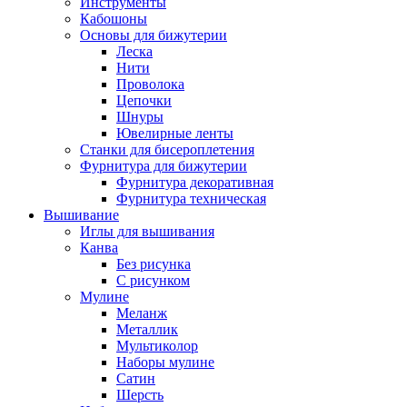
Инструменты
Кабошоны
Основы для бижутерии
Леска
Нити
Проволока
Цепочки
Шнуры
Ювелирные ленты
Станки для бисероплетения
Фурнитура для бижутерии
Фурнитура декоративная
Фурнитура техническая
Вышивание
Иглы для вышивания
Канва
Без рисунка
С рисунком
Мулине
Меланж
Металлик
Мультиколор
Наборы мулине
Сатин
Шерсть