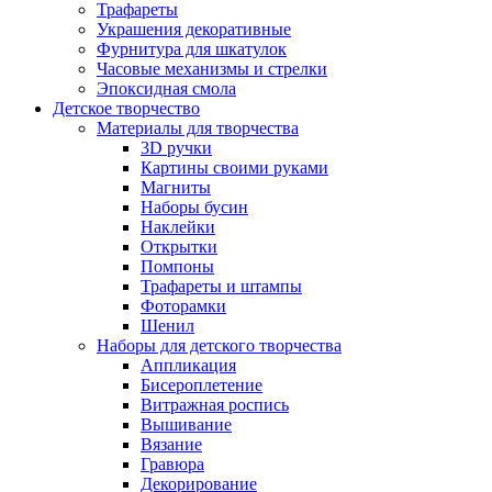
Трафареты
Украшения декоративные
Фурнитура для шкатулок
Часовые механизмы и стрелки
Эпоксидная смола
Детское творчество
Материалы для творчества
3D ручки
Картины своими руками
Магниты
Наборы бусин
Наклейки
Открытки
Помпоны
Трафареты и штампы
Фоторамки
Шенил
Наборы для детского творчества
Аппликация
Бисероплетение
Витражная роспись
Вышивание
Вязание
Гравюра
Декорирование