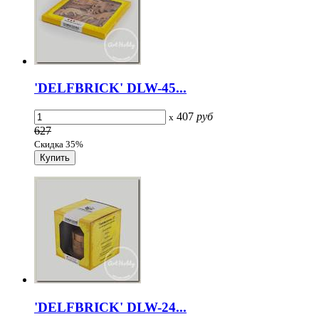
'DELFBRICK' DLW-45...
407
руб
x
627
Скидка 35%
'DELFBRICK' DLW-24...