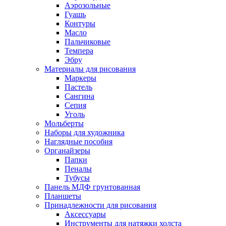
Аэрозольные
Гуашь
Контуры
Масло
Пальчиковые
Темпера
Эбру
Материалы для рисования
Маркеры
Пастель
Сангина
Сепия
Уголь
Мольберты
Наборы для художника
Наглядные пособия
Органайзеры
Папки
Пеналы
Тубусы
Панель МДФ грунтованная
Планшеты
Принадлежности для рисования
Аксессуары
Инструменты для натяжки холста