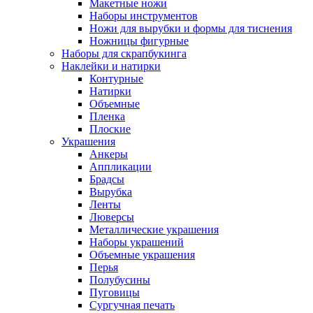
Макетные ножи
Наборы инструментов
Ножи для вырубки и формы для тиснения
Ножницы фигурные
Наборы для скрапбукинга
Наклейки и натирки
Контурные
Натирки
Объемные
Пленка
Плоские
Украшения
Анкеры
Аппликации
Брадсы
Вырубка
Ленты
Люверсы
Металлические украшения
Наборы украшений
Объемные украшения
Перья
Полубусины
Пуговицы
Сургучная печать