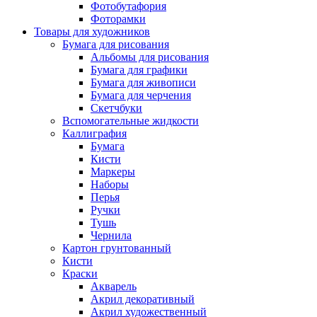
Фотобутафория
Фоторамки
Товары для художников
Бумага для рисования
Альбомы для рисования
Бумага для графики
Бумага для живописи
Бумага для черчения
Скетчбуки
Вспомогательные жидкости
Каллиграфия
Бумага
Кисти
Маркеры
Наборы
Перья
Ручки
Тушь
Чернила
Картон грунтованный
Кисти
Краски
Акварель
Акрил декоративный
Акрил художественный