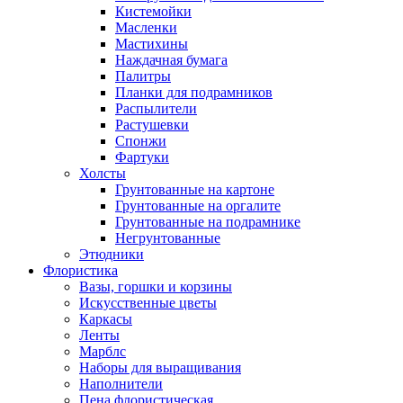
Кистемойки
Масленки
Мастихины
Наждачная бумага
Палитры
Планки для подрамников
Распылители
Растушевки
Спонжи
Фартуки
Холсты
Грунтованные на картоне
Грунтованные на оргалите
Грунтованные на подрамнике
Негрунтованные
Этюдники
Флористика
Вазы, горшки и корзины
Искусственные цветы
Каркасы
Ленты
Марблс
Наборы для выращивания
Наполнители
Пена флористическая