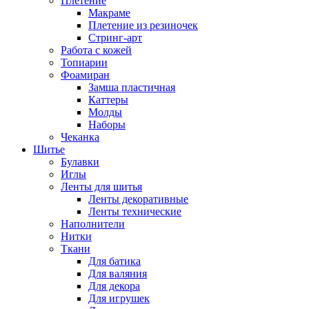
Плетение
Макраме
Плетение из резиночек
Стринг-арт
Работа с кожей
Топиарии
Фоамиран
Замша пластичная
Каттеры
Молды
Наборы
Чеканка
Шитье
Булавки
Иглы
Ленты для шитья
Ленты декоративные
Ленты технические
Наполнители
Нитки
Ткани
Для батика
Для валяния
Для декора
Для игрушек