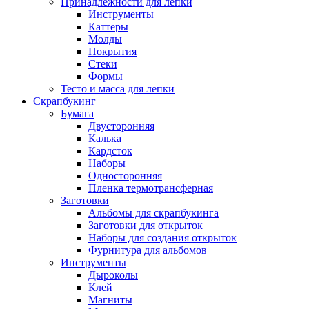
Принадлежности для лепки
Инструменты
Каттеры
Молды
Покрытия
Стеки
Формы
Тесто и масса для лепки
Скрапбукинг
Бумага
Двусторонняя
Калька
Кардсток
Наборы
Односторонняя
Пленка термотрансферная
Заготовки
Альбомы для скрапбукинга
Заготовки для открыток
Наборы для создания открыток
Фурнитура для альбомов
Инструменты
Дыроколы
Клей
Магниты