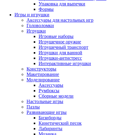
Упаковка для выпечки
Формы
Игры и игрушки
Аксессуары для настольных игр
Головоломки
Игрушки
Игровые наборы
Игрушечное оружие
Игрушечный транспорт
Игрушки для ванной
Игрушки-антистресс
Интерактивные игрушки
Конструкторы
Макетирование
Моделирование
Аксессуары
Румбоксы
Сборные модели
Настольные игры
Пазлы
Развивающие игры
Бизиборды
Кинетический песок
Лабиринты
Мозаика