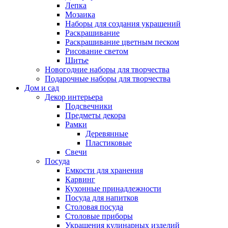
Лепка
Мозаика
Наборы для создания украшений
Раскрашивание
Раскрашивание цветным песком
Рисование светом
Шитье
Новогодние наборы для творчества
Подарочные наборы для творчества
Дом и сад
Декор интерьера
Подсвечники
Предметы декора
Рамки
Деревянные
Пластиковые
Свечи
Посуда
Емкости для хранения
Карвинг
Кухонные принадлежности
Посуда для напитков
Столовая посуда
Столовые приборы
Украшения кулинарных изделий