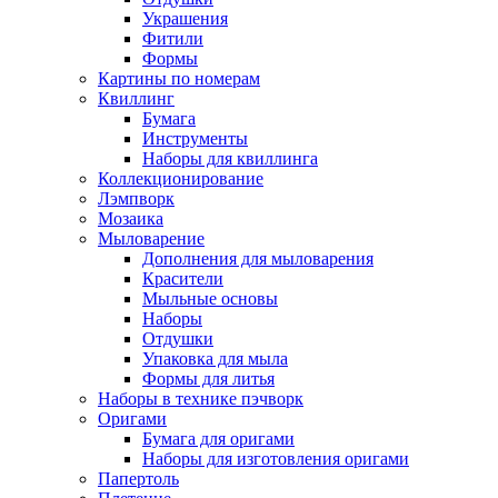
Украшения
Фитили
Формы
Картины по номерам
Квиллинг
Бумага
Инструменты
Наборы для квиллинга
Коллекционирование
Лэмпворк
Мозаика
Мыловарение
Дополнения для мыловарения
Красители
Мыльные основы
Наборы
Отдушки
Упаковка для мыла
Формы для литья
Наборы в технике пэчворк
Оригами
Бумага для оригами
Наборы для изготовления оригами
Папертоль