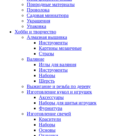
Природные материалы
Проволока
Садовая миниатюра
Украшения
Упаковка
Хобби и творчество
Алмазная вышивка
Инструменты
Картины мозаичные
Стразы
Валяние
Иглы для валяния
Инструменты
Наборы
Шерсть
Выжигание и резьба по дереву
Изготовление кукол и игрушек
Аксессуары
Наборы для шитья игрушек
Фурнитура
Изготовление свечей
Красители
Наборы
Основы
Отдушки