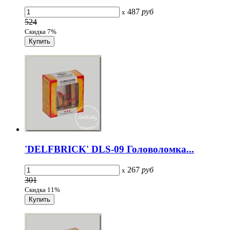
487
руб
x
524
Скидка 7%
'DELFBRICK' DLS-09 Головоломка...
267
руб
x
301
Скидка 11%