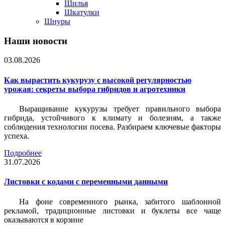
Шилья
Шкатулки
Шнуры
Наши новости
03.08.2026
Как вырастить кукурузу с высокой регулярностью
урожая: секреты выбора гибридов и агротехники
Выращивание кукурузы требует правильного выбора
гибрида, устойчивого к климату и болезням, а также
соблюдения технологии посева. Разбираем ключевые факторы
успеха.
Подробнее
31.07.2026
Листовки c кодами с переменными данными
На фоне современного рынка, забитого шаблонной
рекламой, традиционные листовки и буклеты все чаще
оказываются в корзине