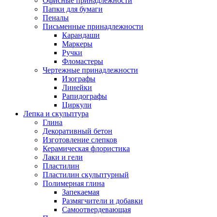
Офисные принадлежности
Папки для бумаги
Пеналы
Письменные принадлежности
Карандаши
Маркеры
Ручки
Фломастеры
Чертежные принадлежности
Изографы
Линейки
Рапидографы
Циркули
Лепка и скульптура
Глина
Декоративный бетон
Изготовление слепков
Керамическая флористика
Лаки и гели
Пластилин
Пластилин скульптурный
Полимерная глина
Запекаемая
Размягчители и добавки
Самоотвердевающая