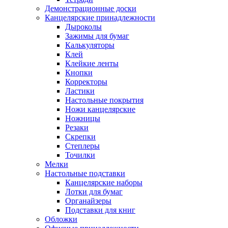
Демонстрационные доски
Канцелярские принадлежности
Дыроколы
Зажимы для бумаг
Калькуляторы
Клей
Клейкие ленты
Кнопки
Корректоры
Ластики
Настольные покрытия
Ножи канцелярские
Ножницы
Резаки
Скрепки
Степлеры
Точилки
Мелки
Настольные подставки
Канцелярские наборы
Лотки для бумаг
Органайзеры
Подставки для книг
Обложки