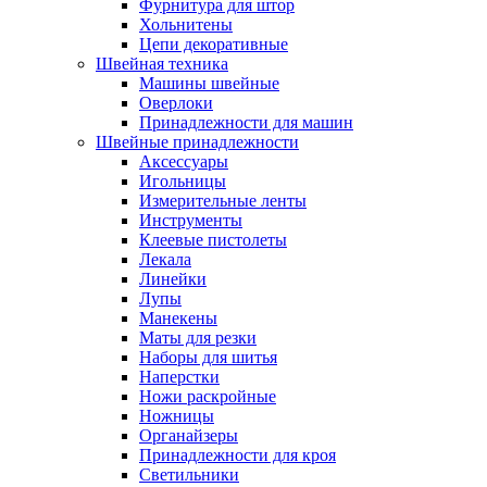
Фурнитура для штор
Хольнитены
Цепи декоративные
Швейная техника
Машины швейные
Оверлоки
Принадлежности для машин
Швейные принадлежности
Аксессуары
Игольницы
Измерительные ленты
Инструменты
Клеевые пистолеты
Лекала
Линейки
Лупы
Манекены
Маты для резки
Наборы для шитья
Наперстки
Ножи раскройные
Ножницы
Органайзеры
Принадлежности для кроя
Светильники