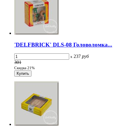
'DELFBRICK' DLS-08 Головоломка...
237
руб
x
301
Скидка 21%