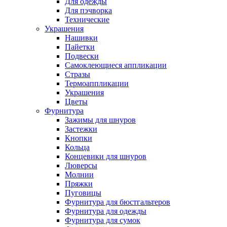
Для одежды
Для пэчворка
Технические
Украшения
Нашивки
Пайетки
Подвески
Самоклеющиеся аппликации
Стразы
Термоаппликации
Украшения
Цветы
Фурнитура
Зажимы для шнуров
Застежки
Кнопки
Кольца
Концевики для шнуров
Люверсы
Молнии
Пряжки
Пуговицы
Фурнитура для бюстгальтеров
Фурнитура для одежды
Фурнитура для сумок