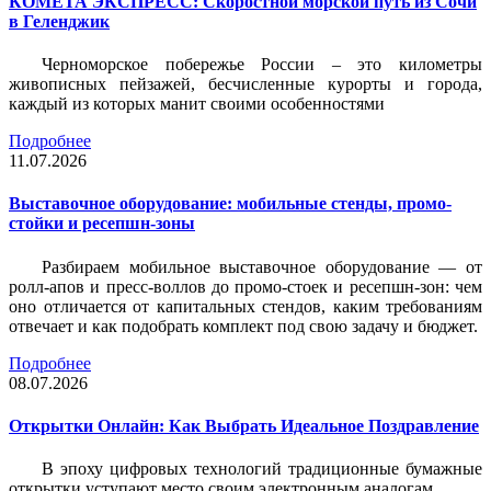
КОМЕТА ЭКСПРЕСС: Скоростной морской путь из Сочи
в Геленджик
Черноморское побережье России – это километры
живописных пейзажей, бесчисленные курорты и города,
каждый из которых манит своими особенностями
Подробнее
11.07.2026
Выставочное оборудование: мобильные стенды, промо-
стойки и ресепшн-зоны
Разбираем мобильное выставочное оборудование — от
ролл-апов и пресс-воллов до промо-стоек и ресепшн-зон: чем
оно отличается от капитальных стендов, каким требованиям
отвечает и как подобрать комплект под свою задачу и бюджет.
Подробнее
08.07.2026
Открытки Онлайн: Как Выбрать Идеальное Поздравление
В эпоху цифровых технологий традиционные бумажные
открытки уступают место своим электронным аналогам