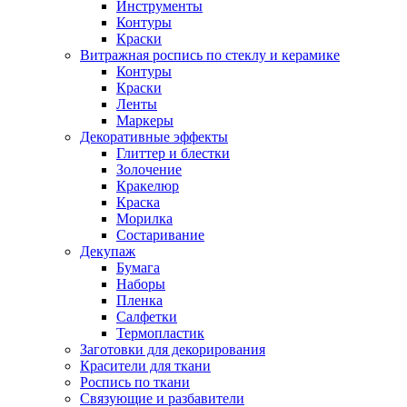
Инструменты
Контуры
Краски
Витражная роспись по стеклу и керамике
Контуры
Краски
Ленты
Маркеры
Декоративные эффекты
Глиттер и блестки
Золочение
Кракелюр
Краска
Морилка
Состаривание
Декупаж
Бумага
Наборы
Пленка
Салфетки
Термопластик
Заготовки для декорирования
Красители для ткани
Роспись по ткани
Связующие и разбавители