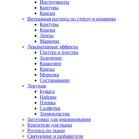
Инструменты
Контуры
Краски
Витражная роспись по стеклу и керамике
Контуры
Краски
Ленты
Маркеры
Декоративные эффекты
Глиттер и блестки
Золочение
Кракелюр
Краска
Морилка
Состаривание
Декупаж
Бумага
Наборы
Пленка
Салфетки
Термопластик
Заготовки для декорирования
Красители для ткани
Роспись по ткани
Связующие и разбавители