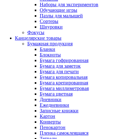
Наборы для экспериментов
Обучающие игры
Пазлы для малышей
Сортеры
Шнуровки
Фокусы
Канцелярские товары
Бумажная продукция
Бланки
Блокноты
Бумага гофрированная
Бумага для заметок
Бумага для печати
Бумага копировальная
Бумага крепированная
Бумага миллиметровая
Бумага цветная
Дневники
Ежедневники
Записные книжки
Картон
Конверты
Пенокартон
Пленка самоклеящаяся
Тетради