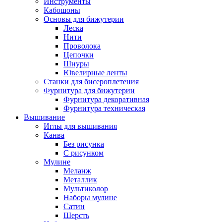
Инструменты
Кабошоны
Основы для бижутерии
Леска
Нити
Проволока
Цепочки
Шнуры
Ювелирные ленты
Станки для бисероплетения
Фурнитура для бижутерии
Фурнитура декоративная
Фурнитура техническая
Вышивание
Иглы для вышивания
Канва
Без рисунка
С рисунком
Мулине
Меланж
Металлик
Мультиколор
Наборы мулине
Сатин
Шерсть