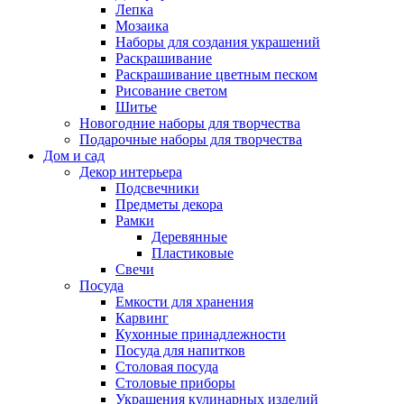
Лепка
Мозаика
Наборы для создания украшений
Раскрашивание
Раскрашивание цветным песком
Рисование светом
Шитье
Новогодние наборы для творчества
Подарочные наборы для творчества
Дом и сад
Декор интерьера
Подсвечники
Предметы декора
Рамки
Деревянные
Пластиковые
Свечи
Посуда
Емкости для хранения
Карвинг
Кухонные принадлежности
Посуда для напитков
Столовая посуда
Столовые приборы
Украшения кулинарных изделий