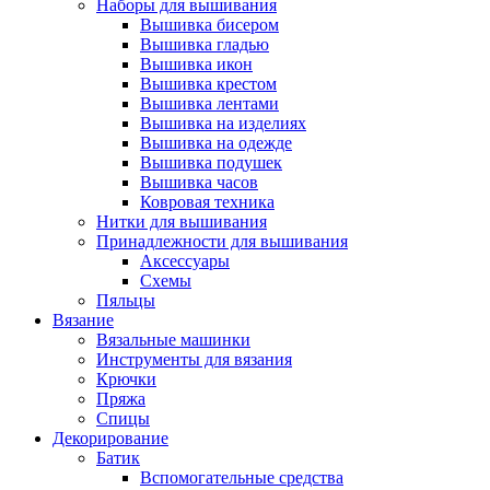
Наборы для вышивания
Вышивка бисером
Вышивка гладью
Вышивка икон
Вышивка крестом
Вышивка лентами
Вышивка на изделиях
Вышивка на одежде
Вышивка подушек
Вышивка часов
Ковровая техника
Нитки для вышивания
Принадлежности для вышивания
Аксессуары
Схемы
Пяльцы
Вязание
Вязальные машинки
Инструменты для вязания
Крючки
Пряжа
Спицы
Декорирование
Батик
Вспомогательные средства