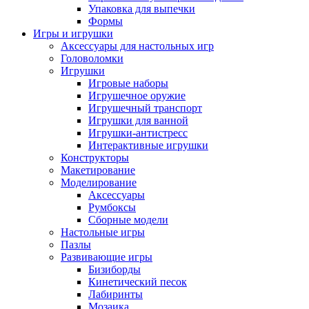
Упаковка для выпечки
Формы
Игры и игрушки
Аксессуары для настольных игр
Головоломки
Игрушки
Игровые наборы
Игрушечное оружие
Игрушечный транспорт
Игрушки для ванной
Игрушки-антистресс
Интерактивные игрушки
Конструкторы
Макетирование
Моделирование
Аксессуары
Румбоксы
Сборные модели
Настольные игры
Пазлы
Развивающие игры
Бизиборды
Кинетический песок
Лабиринты
Мозаика