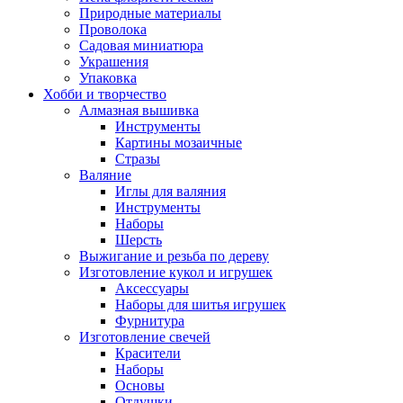
Природные материалы
Проволока
Садовая миниатюра
Украшения
Упаковка
Хобби и творчество
Алмазная вышивка
Инструменты
Картины мозаичные
Стразы
Валяние
Иглы для валяния
Инструменты
Наборы
Шерсть
Выжигание и резьба по дереву
Изготовление кукол и игрушек
Аксессуары
Наборы для шитья игрушек
Фурнитура
Изготовление свечей
Красители
Наборы
Основы
Отдушки