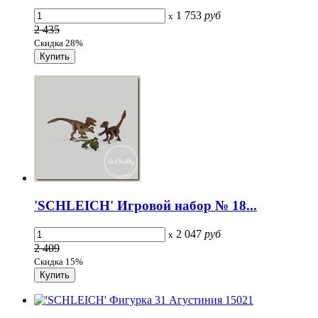
1 753
руб
x
2 435
Скидка 28%
'SCHLEICH' Игровой набор № 18...
2 047
руб
x
2 409
Скидка 15%