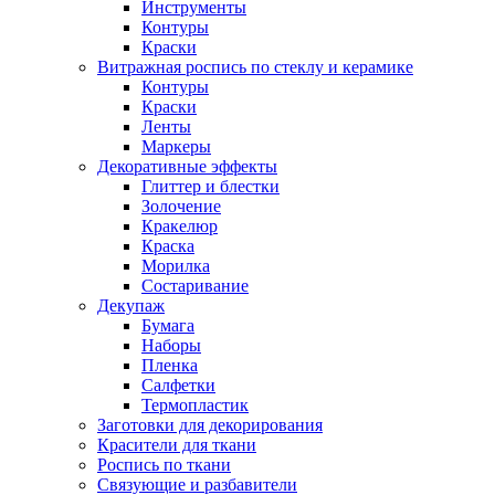
Инструменты
Контуры
Краски
Витражная роспись по стеклу и керамике
Контуры
Краски
Ленты
Маркеры
Декоративные эффекты
Глиттер и блестки
Золочение
Кракелюр
Краска
Морилка
Состаривание
Декупаж
Бумага
Наборы
Пленка
Салфетки
Термопластик
Заготовки для декорирования
Красители для ткани
Роспись по ткани
Связующие и разбавители