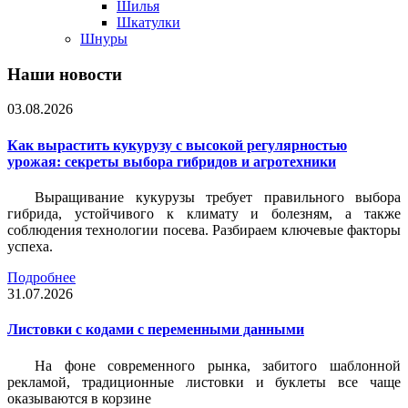
Шилья
Шкатулки
Шнуры
Наши новости
03.08.2026
Как вырастить кукурузу с высокой регулярностью
урожая: секреты выбора гибридов и агротехники
Выращивание кукурузы требует правильного выбора
гибрида, устойчивого к климату и болезням, а также
соблюдения технологии посева. Разбираем ключевые факторы
успеха.
Подробнее
31.07.2026
Листовки c кодами с переменными данными
На фоне современного рынка, забитого шаблонной
рекламой, традиционные листовки и буклеты все чаще
оказываются в корзине