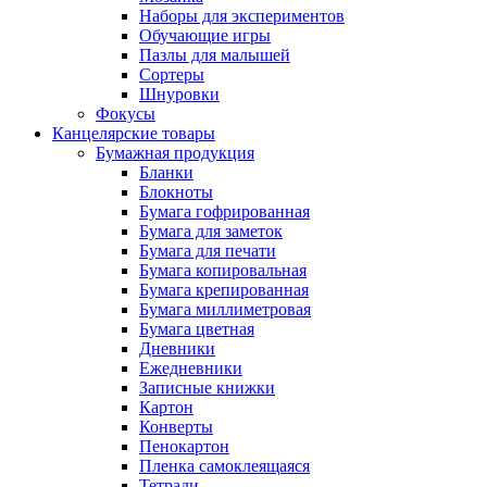
Наборы для экспериментов
Обучающие игры
Пазлы для малышей
Сортеры
Шнуровки
Фокусы
Канцелярские товары
Бумажная продукция
Бланки
Блокноты
Бумага гофрированная
Бумага для заметок
Бумага для печати
Бумага копировальная
Бумага крепированная
Бумага миллиметровая
Бумага цветная
Дневники
Ежедневники
Записные книжки
Картон
Конверты
Пенокартон
Пленка самоклеящаяся
Тетради