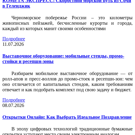
КОМЕТА ЭКСПРЕСС: Скоростной морской путь из Сочи
в Геленджик
Черноморское побережье России – это километры
живописных пейзажей, бесчисленные курорты и города,
каждый из которых манит своими особенностями
Подробнее
11.07.2026
Выставочное оборудование: мобильные стенды, промо-
стойки и ресепшн-зоны
Разбираем мобильное выставочное оборудование — от
ролл-апов и пресс-воллов до промо-стоек и ресепшн-зон: чем
оно отличается от капитальных стендов, каким требованиям
отвечает и как подобрать комплект под свою задачу и бюджет.
Подробнее
08.07.2026
Открытки Онлайн: Как Выбрать Идеальное Поздравление
В эпоху цифровых технологий традиционные бумажные
открытки уступают место своим электронным аналогам