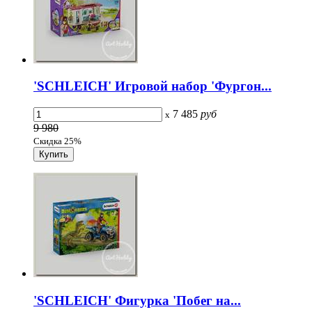
'SCHLEICH' Игровой набор 'Фургон...
7 485
руб
x
9 980
Скидка 25%
'SCHLEICH' Фигурка 'Побег на...