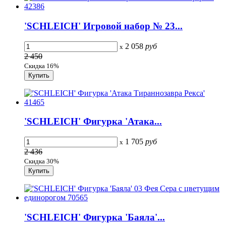
'SCHLEICH' Игровой набор № 23...
2 058
руб
x
2 450
Скидка 16%
'SCHLEICH' Фигурка 'Атака...
1 705
руб
x
2 436
Скидка 30%
'SCHLEICH' Фигурка 'Баяла'...