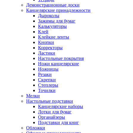
Демонстрационные доски
Канцелярские принадлежности
Дыроколы
Зажимы для бумаг
Калькуляторы
Клей
Клейкие ленты
Кнопки
Корректоры
Ластики
Настольные покрытия
Ножи канцелярские
Ножницы
Резаки
Скрепки
Степлеры
Точилки
Мелки
Настольные подставки
Канцелярские наборы
Лотки для бумаг
Органайзеры
Подставки для книг
Обложки