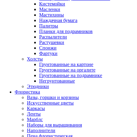
Кистемойки
Масленки
Мастихины
Наждачная бумага
Палитры
Планки для подрамников
Распылители
Растушевки
Спонжи
Фартуки
Холсты
Грунтованные на картоне
Грунтованные на оргалите
Грунтованные на подрамнике
Негрунтованные
Этюдники
Флористика
Вазы, горшки и корзины
Искусственные цветы
Каркасы
Ленты
Марблс
Наборы для выращивания
Наполнители
Пена флористическая