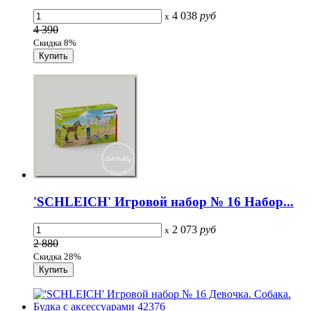
4 038
руб
x
4 390
Скидка 8%
'SCHLEICH' Игровой набор № 16 Набор...
2 073
руб
x
2 880
Скидка 28%