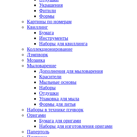
Украшения
Фитили
Формы
Картины по номерам
Квиллинг
Бумага
Инструменты
Наборы для квиллинга
Коллекционирование
Лэмпворк
Мозаика
Мыловарение
Дополнения для мыловарения
Красители
Мыльные основы
Наборы
Отдушки
Упаковка для мыла
Формы для литья
Наборы в технике пэчворк
Оригами
Бумага для оригами
Наборы для изготовления оригами
Папертоль