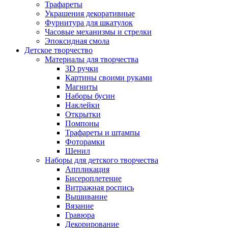
Трафареты
Украшения декоративные
Фурнитура для шкатулок
Часовые механизмы и стрелки
Эпоксидная смола
Детское творчество
Материалы для творчества
3D ручки
Картины своими руками
Магниты
Наборы бусин
Наклейки
Открытки
Помпоны
Трафареты и штампы
Фоторамки
Шенил
Наборы для детского творчества
Аппликация
Бисероплетение
Витражная роспись
Вышивание
Вязание
Гравюра
Декорирование