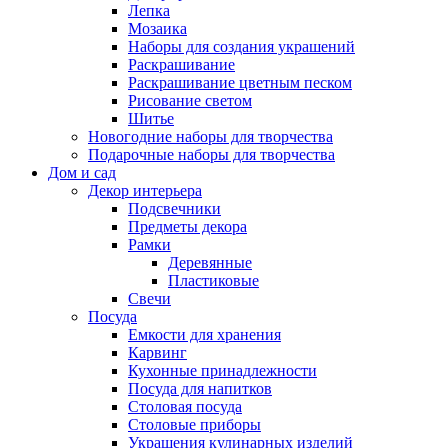
Лепка
Мозаика
Наборы для создания украшений
Раскрашивание
Раскрашивание цветным песком
Рисование светом
Шитье
Новогодние наборы для творчества
Подарочные наборы для творчества
Дом и сад
Декор интерьера
Подсвечники
Предметы декора
Рамки
Деревянные
Пластиковые
Свечи
Посуда
Емкости для хранения
Карвинг
Кухонные принадлежности
Посуда для напитков
Столовая посуда
Столовые приборы
Украшения кулинарных изделий