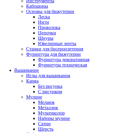
Инструменты
Кабошоны
Основы для бижутерии
Леска
Нити
Проволока
Цепочки
Шнуры
Ювелирные ленты
Станки для бисероплетения
Фурнитура для бижутерии
Фурнитура декоративная
Фурнитура техническая
Вышивание
Иглы для вышивания
Канва
Без рисунка
С рисунком
Мулине
Меланж
Металлик
Мультиколор
Наборы мулине
Сатин
Шерсть