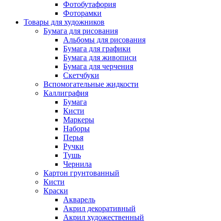
Фотобутафория
Фоторамки
Товары для художников
Бумага для рисования
Альбомы для рисования
Бумага для графики
Бумага для живописи
Бумага для черчения
Скетчбуки
Вспомогательные жидкости
Каллиграфия
Бумага
Кисти
Маркеры
Наборы
Перья
Ручки
Тушь
Чернила
Картон грунтованный
Кисти
Краски
Акварель
Акрил декоративный
Акрил художественный