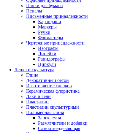
Офисные принадлежности
Папки для бумаги
Пеналы
Письменные принадлежности
Карандаши
Маркеры
Ручки
Фломастеры
Чертежные принадлежности
Изографы
Линейки
Рапидографы
Циркули
Лепка и скульптура
Глина
Декоративный бетон
Изготовление слепков
Керамическая флористика
Лаки и гели
Пластилин
Пластилин скульптурный
Полимерная глина
Запекаемая
Размягчители и добавки
Самоотвердевающая