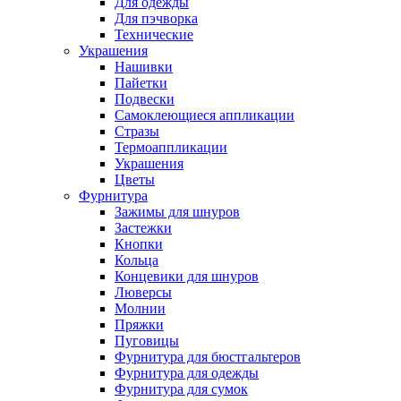
Для одежды
Для пэчворка
Технические
Украшения
Нашивки
Пайетки
Подвески
Самоклеющиеся аппликации
Стразы
Термоаппликации
Украшения
Цветы
Фурнитура
Зажимы для шнуров
Застежки
Кнопки
Кольца
Концевики для шнуров
Люверсы
Молнии
Пряжки
Пуговицы
Фурнитура для бюстгальтеров
Фурнитура для одежды
Фурнитура для сумок