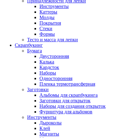
Принадлежности для лепки
Инструменты
Каттеры
Молды
Покрытия
Стеки
Формы
Тесто и масса для лепки
Скрапбукинг
Бумага
Двусторонняя
Калька
Кардсток
Наборы
Односторонняя
Пленка термотрансферная
Заготовки
Альбомы для скрапбукинга
Заготовки для открыток
Наборы для создания открыток
Фурнитура для альбомов
Инструменты
Дыроколы
Клей
Магниты