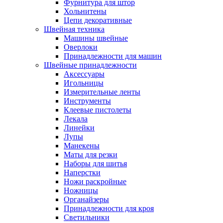
Фурнитура для штор
Хольнитены
Цепи декоративные
Швейная техника
Машины швейные
Оверлоки
Принадлежности для машин
Швейные принадлежности
Аксессуары
Игольницы
Измерительные ленты
Инструменты
Клеевые пистолеты
Лекала
Линейки
Лупы
Манекены
Маты для резки
Наборы для шитья
Наперстки
Ножи раскройные
Ножницы
Органайзеры
Принадлежности для кроя
Светильники