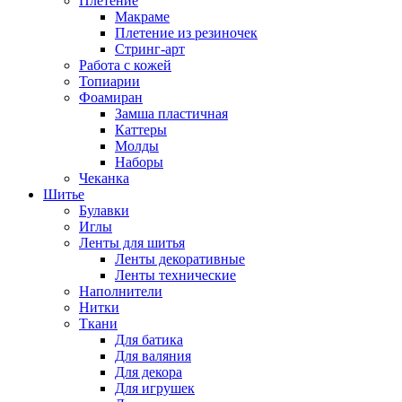
Плетение
Макраме
Плетение из резиночек
Стринг-арт
Работа с кожей
Топиарии
Фоамиран
Замша пластичная
Каттеры
Молды
Наборы
Чеканка
Шитье
Булавки
Иглы
Ленты для шитья
Ленты декоративные
Ленты технические
Наполнители
Нитки
Ткани
Для батика
Для валяния
Для декора
Для игрушек