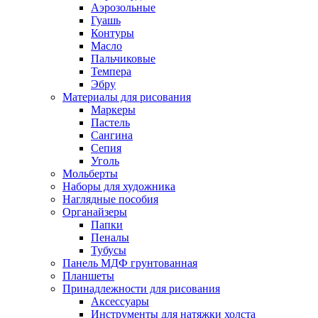
Аэрозольные
Гуашь
Контуры
Масло
Пальчиковые
Темпера
Эбру
Материалы для рисования
Маркеры
Пастель
Сангина
Сепия
Уголь
Мольберты
Наборы для художника
Наглядные пособия
Органайзеры
Папки
Пеналы
Тубусы
Панель МДФ грунтованная
Планшеты
Принадлежности для рисования
Аксессуары
Инструменты для натяжки холста