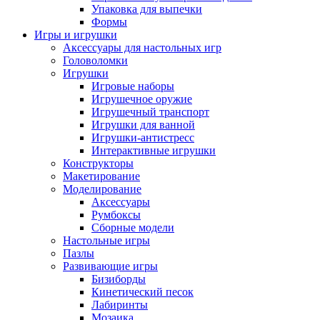
Упаковка для выпечки
Формы
Игры и игрушки
Аксессуары для настольных игр
Головоломки
Игрушки
Игровые наборы
Игрушечное оружие
Игрушечный транспорт
Игрушки для ванной
Игрушки-антистресс
Интерактивные игрушки
Конструкторы
Макетирование
Моделирование
Аксессуары
Румбоксы
Сборные модели
Настольные игры
Пазлы
Развивающие игры
Бизиборды
Кинетический песок
Лабиринты
Мозаика