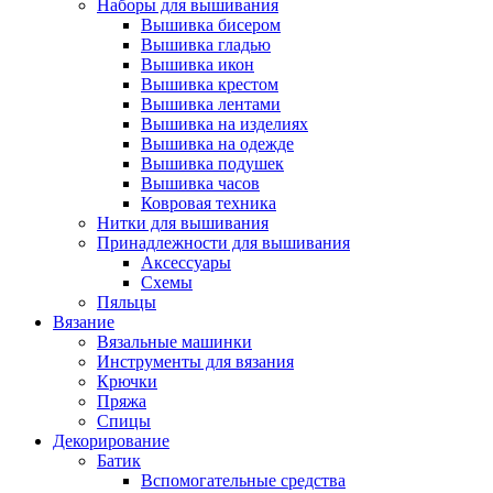
Наборы для вышивания
Вышивка бисером
Вышивка гладью
Вышивка икон
Вышивка крестом
Вышивка лентами
Вышивка на изделиях
Вышивка на одежде
Вышивка подушек
Вышивка часов
Ковровая техника
Нитки для вышивания
Принадлежности для вышивания
Аксессуары
Схемы
Пяльцы
Вязание
Вязальные машинки
Инструменты для вязания
Крючки
Пряжа
Спицы
Декорирование
Батик
Вспомогательные средства