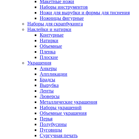
Макетные ножи
Наборы инструментов
Ножи для вырубки и формы для тиснения
Ножницы фигурные
Наборы для скрапбукинга
Наклейки и натирки
Контурные
Натирки
Объемные
Пленка
Плоские
Украшения
Анкеры
Аппликации
Брадсы
Вырубка
Ленты
Люверсы
Металлические украшения
Наборы украшений
Объемные украшения
Перья
Полубусины
Пуговицы
Сургучная печать