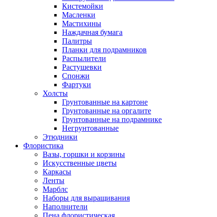
Кистемойки
Масленки
Мастихины
Наждачная бумага
Палитры
Планки для подрамников
Распылители
Растушевки
Спонжи
Фартуки
Холсты
Грунтованные на картоне
Грунтованные на оргалите
Грунтованные на подрамнике
Негрунтованные
Этюдники
Флористика
Вазы, горшки и корзины
Искусственные цветы
Каркасы
Ленты
Марблс
Наборы для выращивания
Наполнители
Пена флористическая