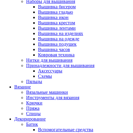
Наборы для вышивания
Вышивка бисером
Вышивка гладью
Вышивка икон
Вышивка крестом
Вышивка лентами
Вышивка на изделиях
Вышивка на одежде
Вышивка подушек
Вышивка часов
Ковровая техника
Нитки для вышивания
Принадлежности для вышивания
Аксессуары
Схемы
Пяльцы
Вязание
Вязальные машинки
Инструменты для вязания
Крючки
Пряжа
Спицы
Декорирование
Батик
Вспомогательные средства