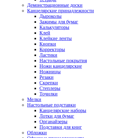
Демонстрационные доски
Канцелярские принадлежности
Дыроколы
Зажимы для бумаг
Калькуляторы
Клей
Клейкие ленты
Кнопки
Корректоры
Ластики
Настольные покрытия
Ножи канцелярские
Ножницы
Резаки
Скрепки
Степлеры
Точилки
Мелки
Настольные подставки
Канцелярские наборы
Лотки для бумаг
Органайзеры
Подставки для книг
Обложки