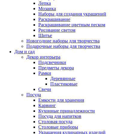
Лепка
Мозаика
Наборы для создания украшений
Раскрашивание
Раскрашивание цветным песком
Рисование светом
Шитье
Новогодние наборы для творчества
Подарочные наборы для творчества
Дом и сад
Декор интерьера
Подсвечники
Предметы декора
Рамки
Деревянные
Пластиковые
Свечи
Посуда
Емкости для хранения
Карвинг
Кухонные принадлежности
Посуда для напитков
Столовая посуда
Столовые приборы
Украшения кулинарных изделий