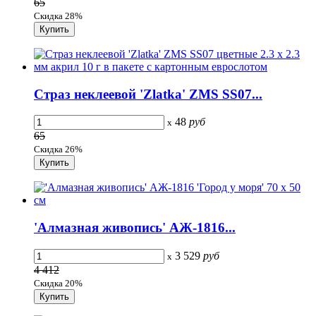
65
Скидка 28%
Страз неклеевой 'Zlatka' ZMS SS07...
48
руб
x
65
Скидка 26%
'Алмазная живопись' АЖ-1816...
3 529
руб
x
4 412
Скидка 20%