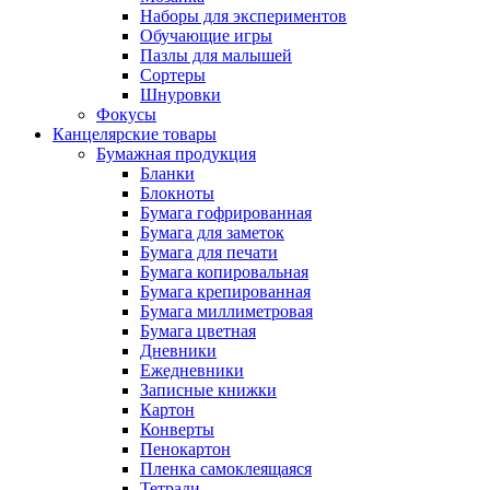
Наборы для экспериментов
Обучающие игры
Пазлы для малышей
Сортеры
Шнуровки
Фокусы
Канцелярские товары
Бумажная продукция
Бланки
Блокноты
Бумага гофрированная
Бумага для заметок
Бумага для печати
Бумага копировальная
Бумага крепированная
Бумага миллиметровая
Бумага цветная
Дневники
Ежедневники
Записные книжки
Картон
Конверты
Пенокартон
Пленка самоклеящаяся
Тетради