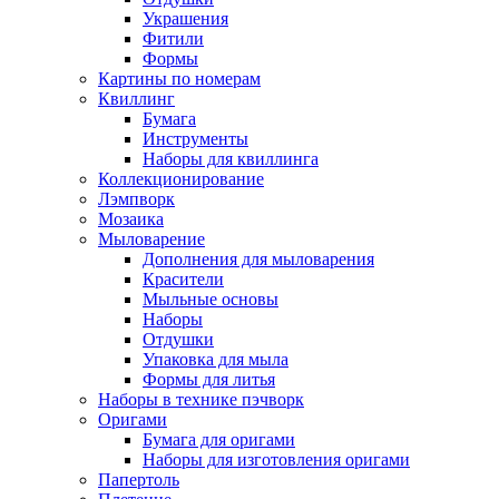
Украшения
Фитили
Формы
Картины по номерам
Квиллинг
Бумага
Инструменты
Наборы для квиллинга
Коллекционирование
Лэмпворк
Мозаика
Мыловарение
Дополнения для мыловарения
Красители
Мыльные основы
Наборы
Отдушки
Упаковка для мыла
Формы для литья
Наборы в технике пэчворк
Оригами
Бумага для оригами
Наборы для изготовления оригами
Папертоль