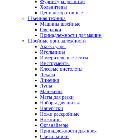
Фурнитура для штор
Хольнитены
Цепи декоративные
Швейная техника
Машины швейные
Оверлоки
Принадлежности для машин
Швейные принадлежности
Аксессуары
Игольницы
Измерительные ленты
Инструменты
Клеевые пистолеты
Лекала
Линейки
Лупы
Манекены
Маты для резки
Наборы для шитья
Наперстки
Ножи раскройные
Ножницы
Органайзеры
Принадлежности для кроя
Светильники