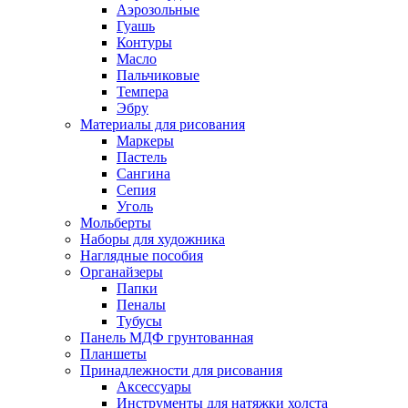
Аэрозольные
Гуашь
Контуры
Масло
Пальчиковые
Темпера
Эбру
Материалы для рисования
Маркеры
Пастель
Сангина
Сепия
Уголь
Мольберты
Наборы для художника
Наглядные пособия
Органайзеры
Папки
Пеналы
Тубусы
Панель МДФ грунтованная
Планшеты
Принадлежности для рисования
Аксессуары
Инструменты для натяжки холста