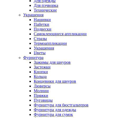
Для одежды
Для пэчворка
Технические
Украшения
Нашивки
Пайетки
Подвески
Самоклеющиеся аппликации
Стразы
Термоаппликации
Украшения
Цветы
Фурнитура
Зажимы для шнуров
Застежки
Кнопки
Кольца
Концевики для шнуров
Люверсы
Молнии
Пряжки
Пуговицы
Фурнитура для бюстгальтеров
Фурнитура для одежды
Фурнитура для сумок