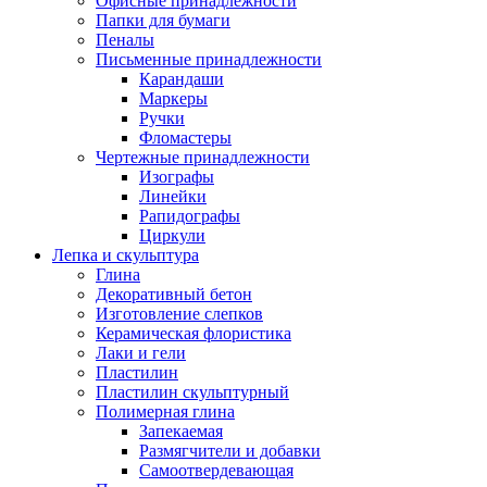
Офисные принадлежности
Папки для бумаги
Пеналы
Письменные принадлежности
Карандаши
Маркеры
Ручки
Фломастеры
Чертежные принадлежности
Изографы
Линейки
Рапидографы
Циркули
Лепка и скульптура
Глина
Декоративный бетон
Изготовление слепков
Керамическая флористика
Лаки и гели
Пластилин
Пластилин скульптурный
Полимерная глина
Запекаемая
Размягчители и добавки
Самоотвердевающая