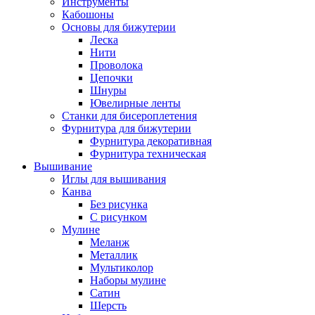
Инструменты
Кабошоны
Основы для бижутерии
Леска
Нити
Проволока
Цепочки
Шнуры
Ювелирные ленты
Станки для бисероплетения
Фурнитура для бижутерии
Фурнитура декоративная
Фурнитура техническая
Вышивание
Иглы для вышивания
Канва
Без рисунка
С рисунком
Мулине
Меланж
Металлик
Мультиколор
Наборы мулине
Сатин
Шерсть