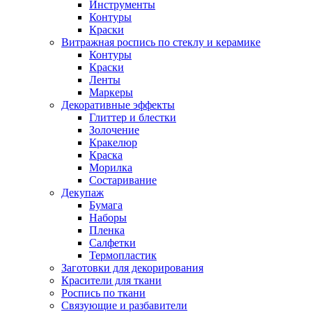
Инструменты
Контуры
Краски
Витражная роспись по стеклу и керамике
Контуры
Краски
Ленты
Маркеры
Декоративные эффекты
Глиттер и блестки
Золочение
Кракелюр
Краска
Морилка
Состаривание
Декупаж
Бумага
Наборы
Пленка
Салфетки
Термопластик
Заготовки для декорирования
Красители для ткани
Роспись по ткани
Связующие и разбавители