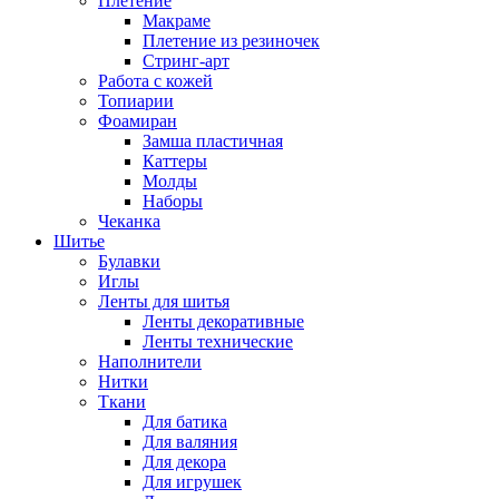
Плетение
Макраме
Плетение из резиночек
Стринг-арт
Работа с кожей
Топиарии
Фоамиран
Замша пластичная
Каттеры
Молды
Наборы
Чеканка
Шитье
Булавки
Иглы
Ленты для шитья
Ленты декоративные
Ленты технические
Наполнители
Нитки
Ткани
Для батика
Для валяния
Для декора
Для игрушек