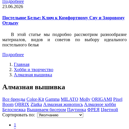
Подробнее
23.06.2026
Постельное Белье: Ключ к Комфортному Сну и Здоровому
Отдыху
В этой статье мы подробно рассмотрим разнообразие
материалов, видов и советов по выбору идеального
постельного белья
Подробнее
Главная
Хобби и творчество
Алмазная вышивка
Алмазная вышивка
Все бренды
Color-Kit
Gamma
MILATO
Molly
ORIGAMI
Pixel
Boom
QBRIX
Zlatka
Алмазная живопись
Алмазное хобби
Белоснежка
Вышиваем бисером
Паутинка
ФРЕЯ
Цветной
Сортировать по:
1