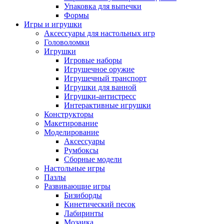
Упаковка для выпечки
Формы
Игры и игрушки
Аксессуары для настольных игр
Головоломки
Игрушки
Игровые наборы
Игрушечное оружие
Игрушечный транспорт
Игрушки для ванной
Игрушки-антистресс
Интерактивные игрушки
Конструкторы
Макетирование
Моделирование
Аксессуары
Румбоксы
Сборные модели
Настольные игры
Пазлы
Развивающие игры
Бизиборды
Кинетический песок
Лабиринты
Мозаика