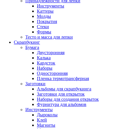
Принадлежности для лепки
Инструменты
Каттеры
Молды
Покрытия
Стеки
Формы
Тесто и масса для лепки
Скрапбукинг
Бумага
Двусторонняя
Калька
Кардсток
Наборы
Односторонняя
Пленка термотрансферная
Заготовки
Альбомы для скрапбукинга
Заготовки для открыток
Наборы для создания открыток
Фурнитура для альбомов
Инструменты
Дыроколы
Клей
Магниты