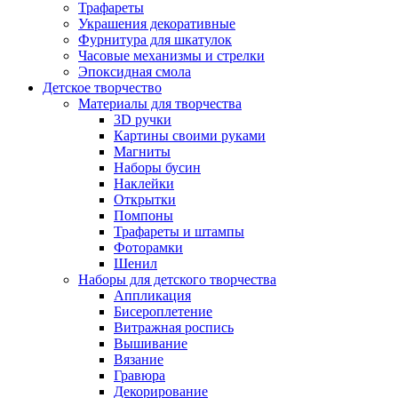
Трафареты
Украшения декоративные
Фурнитура для шкатулок
Часовые механизмы и стрелки
Эпоксидная смола
Детское творчество
Материалы для творчества
3D ручки
Картины своими руками
Магниты
Наборы бусин
Наклейки
Открытки
Помпоны
Трафареты и штампы
Фоторамки
Шенил
Наборы для детского творчества
Аппликация
Бисероплетение
Витражная роспись
Вышивание
Вязание
Гравюра
Декорирование