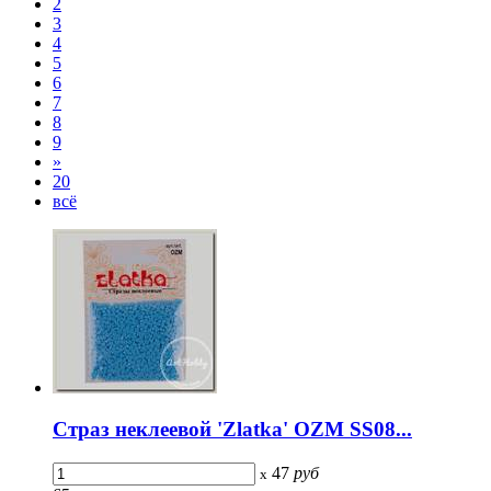
2
3
4
5
6
7
8
9
»
20
всё
Страз неклеевой 'Zlatka' OZM SS08...
47
руб
x