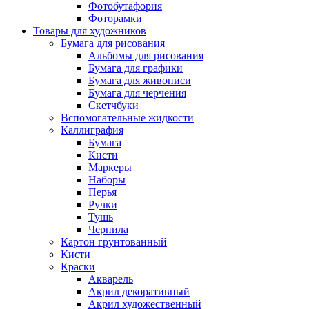
Фотобутафория
Фоторамки
Товары для художников
Бумага для рисования
Альбомы для рисования
Бумага для графики
Бумага для живописи
Бумага для черчения
Скетчбуки
Вспомогательные жидкости
Каллиграфия
Бумага
Кисти
Маркеры
Наборы
Перья
Ручки
Тушь
Чернила
Картон грунтованный
Кисти
Краски
Акварель
Акрил декоративный
Акрил художественный