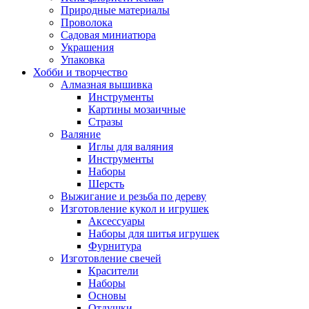
Природные материалы
Проволока
Садовая миниатюра
Украшения
Упаковка
Хобби и творчество
Алмазная вышивка
Инструменты
Картины мозаичные
Стразы
Валяние
Иглы для валяния
Инструменты
Наборы
Шерсть
Выжигание и резьба по дереву
Изготовление кукол и игрушек
Аксессуары
Наборы для шитья игрушек
Фурнитура
Изготовление свечей
Красители
Наборы
Основы
Отдушки