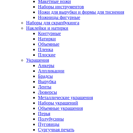
Макетные ножи
Наборы инструментов
Ножи для вырубки и формы для тиснения
Ножницы фигурные
Наборы для скрапбукинга
Наклейки и натирки
Контурные
Натирки
Объемные
Пленка
Плоские
Украшения
Анкеры
Аппликации
Брадсы
Вырубка
Ленты
Люверсы
Металлические украшения
Наборы украшений
Объемные украшения
Перья
Полубусины
Пуговицы
Сургучная печать