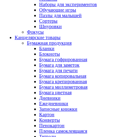
Наборы для экспериментов
Обучающие игры
Пазлы для малышей
Сортеры
Шнуровки
Фокусы
Канцелярские товары
Бумажная продукция
Бланки
Блокноты
Бумага гофрированная
Бумага для заметок
Бумага для печати
Бумага копировальная
Бумага крепированная
Бумага миллиметровая
Бумага цветная
Дневники
Ежедневники
Записные книжки
Картон
Конверты
Пенокартон
Пленка самоклеящаяся
Тетради