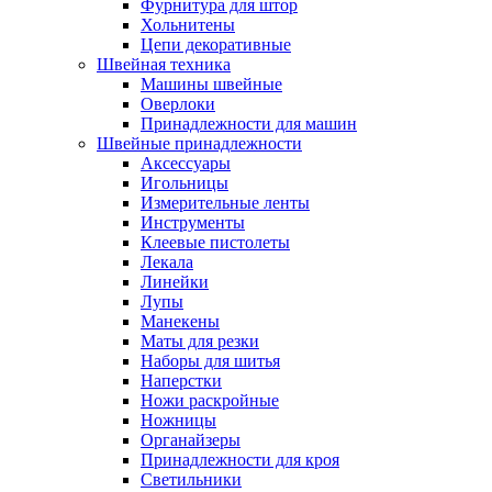
Фурнитура для штор
Хольнитены
Цепи декоративные
Швейная техника
Машины швейные
Оверлоки
Принадлежности для машин
Швейные принадлежности
Аксессуары
Игольницы
Измерительные ленты
Инструменты
Клеевые пистолеты
Лекала
Линейки
Лупы
Манекены
Маты для резки
Наборы для шитья
Наперстки
Ножи раскройные
Ножницы
Органайзеры
Принадлежности для кроя
Светильники