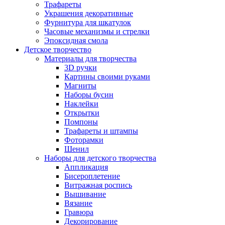
Трафареты
Украшения декоративные
Фурнитура для шкатулок
Часовые механизмы и стрелки
Эпоксидная смола
Детское творчество
Материалы для творчества
3D ручки
Картины своими руками
Магниты
Наборы бусин
Наклейки
Открытки
Помпоны
Трафареты и штампы
Фоторамки
Шенил
Наборы для детского творчества
Аппликация
Бисероплетение
Витражная роспись
Вышивание
Вязание
Гравюра
Декорирование