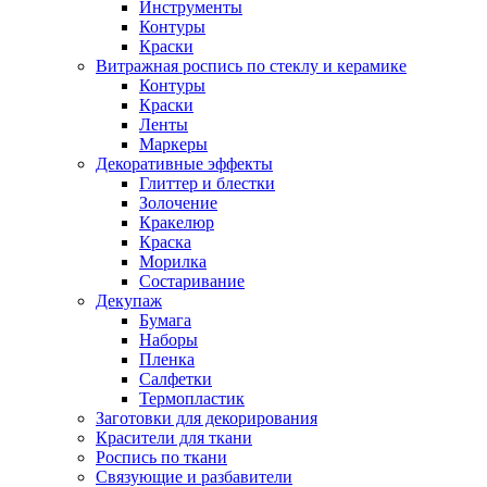
Инструменты
Контуры
Краски
Витражная роспись по стеклу и керамике
Контуры
Краски
Ленты
Маркеры
Декоративные эффекты
Глиттер и блестки
Золочение
Кракелюр
Краска
Морилка
Состаривание
Декупаж
Бумага
Наборы
Пленка
Салфетки
Термопластик
Заготовки для декорирования
Красители для ткани
Роспись по ткани
Связующие и разбавители