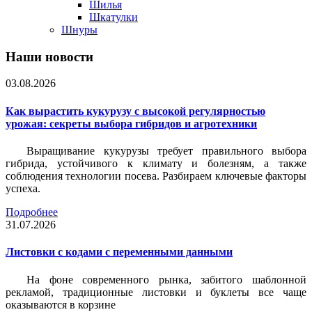
Шилья
Шкатулки
Шнуры
Наши новости
03.08.2026
Как вырастить кукурузу с высокой регулярностью
урожая: секреты выбора гибридов и агротехники
Выращивание кукурузы требует правильного выбора
гибрида, устойчивого к климату и болезням, а также
соблюдения технологии посева. Разбираем ключевые факторы
успеха.
Подробнее
31.07.2026
Листовки c кодами с переменными данными
На фоне современного рынка, забитого шаблонной
рекламой, традиционные листовки и буклеты все чаще
оказываются в корзине