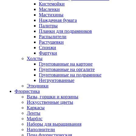
Кистемойки
Масленки
Мастихины
Наждачная бумага
Палитры
Планки для подрамников
Распылители
Растушевки
Спонжи
Фартуки
Холсты
Грунтованные на картоне
Грунтованные на оргалите
Грунтованные на подрамнике
Негрунтованные
Этюдники
Флористика
Вазы, горшки и корзины
Искусственные цветы
Каркасы
Ленты
Марблс
Наборы для выращивания
Наполнители
Пена флористическая