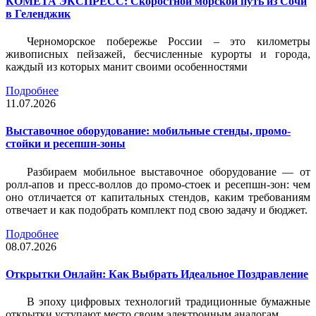
КОМЕТА ЭКСПРЕСС: Скоростной морской путь из Сочи
в Геленджик
Черноморское побережье России – это километры
живописных пейзажей, бесчисленные курорты и города,
каждый из которых манит своими особенностями
Подробнее
11.07.2026
Выставочное оборудование: мобильные стенды, промо-
стойки и ресепшн-зоны
Разбираем мобильное выставочное оборудование — от
ролл-апов и пресс-воллов до промо-стоек и ресепшн-зон: чем
оно отличается от капитальных стендов, каким требованиям
отвечает и как подобрать комплект под свою задачу и бюджет.
Подробнее
08.07.2026
Открытки Онлайн: Как Выбрать Идеальное Поздравление
В эпоху цифровых технологий традиционные бумажные
открытки уступают место своим электронным аналогам