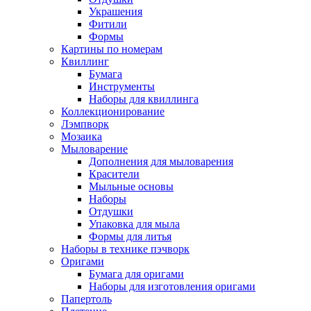
Украшения
Фитили
Формы
Картины по номерам
Квиллинг
Бумага
Инструменты
Наборы для квиллинга
Коллекционирование
Лэмпворк
Мозаика
Мыловарение
Дополнения для мыловарения
Красители
Мыльные основы
Наборы
Отдушки
Упаковка для мыла
Формы для литья
Наборы в технике пэчворк
Оригами
Бумага для оригами
Наборы для изготовления оригами
Папертоль