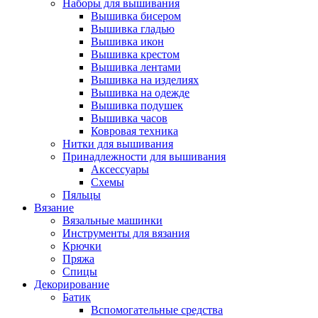
Наборы для вышивания
Вышивка бисером
Вышивка гладью
Вышивка икон
Вышивка крестом
Вышивка лентами
Вышивка на изделиях
Вышивка на одежде
Вышивка подушек
Вышивка часов
Ковровая техника
Нитки для вышивания
Принадлежности для вышивания
Аксессуары
Схемы
Пяльцы
Вязание
Вязальные машинки
Инструменты для вязания
Крючки
Пряжа
Спицы
Декорирование
Батик
Вспомогательные средства