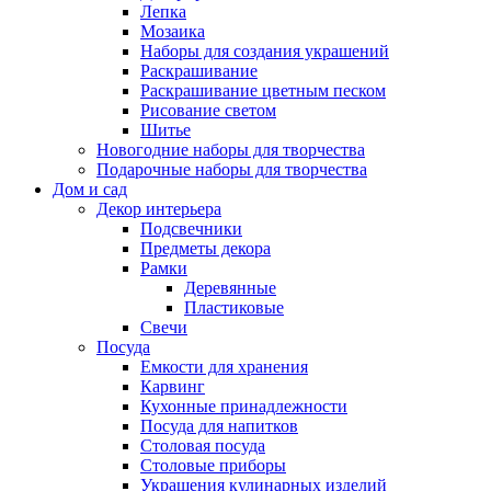
Лепка
Мозаика
Наборы для создания украшений
Раскрашивание
Раскрашивание цветным песком
Рисование светом
Шитье
Новогодние наборы для творчества
Подарочные наборы для творчества
Дом и сад
Декор интерьера
Подсвечники
Предметы декора
Рамки
Деревянные
Пластиковые
Свечи
Посуда
Емкости для хранения
Карвинг
Кухонные принадлежности
Посуда для напитков
Столовая посуда
Столовые приборы
Украшения кулинарных изделий