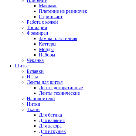
Плетение
Макраме
Плетение из резиночек
Стринг-арт
Работа с кожей
Топиарии
Фоамиран
Замша пластичная
Каттеры
Молды
Наборы
Чеканка
Шитье
Булавки
Иглы
Ленты для шитья
Ленты декоративные
Ленты технические
Наполнители
Нитки
Ткани
Для батика
Для валяния
Для декора
Для игрушек