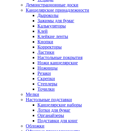
Демонстрационные доски
Канцелярские принадлежности
Дыроколы
Зажимы для бумаг
Калькуляторы
Клей
Клейкие ленты
Кнопки
Корректоры
Ластики
Настольные покрытия
Ножи канцелярские
Ножницы
Резаки
Скрепки
Степлеры
Точилки
Мелки
Настольные подставки
Канцелярские наборы
Лотки для бумаг
Органайзеры
Подставки для книг
Обложки