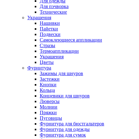
Для одежды
Для пэчворка
Технические
Украшения
Нашивки
Пайетки
Подвески
Самоклеющиеся аппликации
Стразы
Термоаппликации
Украшения
Цветы
Фурнитура
Зажимы для шнуров
Застежки
Кнопки
Кольца
Концевики для шнуров
Люверсы
Молнии
Пряжки
Пуговицы
Фурнитура для бюстгальтеров
Фурнитура для одежды
Фурнитура для сумок