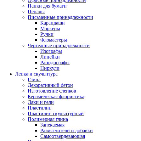
Офисные принадлежности
Папки для бумаги
Пеналы
Письменные принадлежности
Карандаши
Маркеры
Ручки
Фломастеры
Чертежные принадлежности
Изографы
Линейки
Рапидографы
Циркули
Лепка и скульптура
Глина
Декоративный бетон
Изготовление слепков
Керамическая флористика
Лаки и гели
Пластилин
Пластилин скульптурный
Полимерная глина
Запекаемая
Размягчители и добавки
Самоотвердевающая