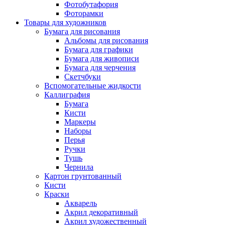
Фотобутафория
Фоторамки
Товары для художников
Бумага для рисования
Альбомы для рисования
Бумага для графики
Бумага для живописи
Бумага для черчения
Скетчбуки
Вспомогательные жидкости
Каллиграфия
Бумага
Кисти
Маркеры
Наборы
Перья
Ручки
Тушь
Чернила
Картон грунтованный
Кисти
Краски
Акварель
Акрил декоративный
Акрил художественный