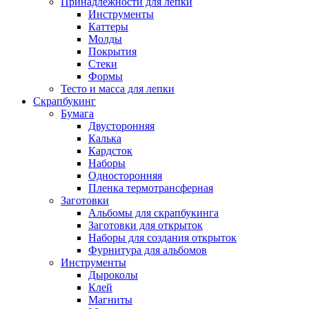
Принадлежности для лепки
Инструменты
Каттеры
Молды
Покрытия
Стеки
Формы
Тесто и масса для лепки
Скрапбукинг
Бумага
Двусторонняя
Калька
Кардсток
Наборы
Односторонняя
Пленка термотрансферная
Заготовки
Альбомы для скрапбукинга
Заготовки для открыток
Наборы для создания открыток
Фурнитура для альбомов
Инструменты
Дыроколы
Клей
Магниты