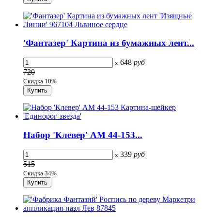
'Фантазер' Картина из бумажных лент...
648
руб
x
720
Скидка 10%
Набор 'Клевер' АМ 44-153...
339
руб
x
515
Скидка 34%