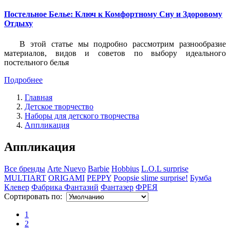
Постельное Белье: Ключ к Комфортному Сну и Здоровому
Отдыху
В этой статье мы подробно рассмотрим разнообразие
материалов, видов и советов по выбору идеального
постельного белья
Подробнее
Главная
Детское творчество
Наборы для детского творчества
Аппликация
Аппликация
Все бренды
Arte Nuevo
Barbie
Hobbius
L.O.L surprise
MULTIART
ORIGAMI
PEPPY
Poopsie slime surprise!
Бумба
Клевер
Фабрика Фантазий
Фантазер
ФРЕЯ
Сортировать по:
1
2