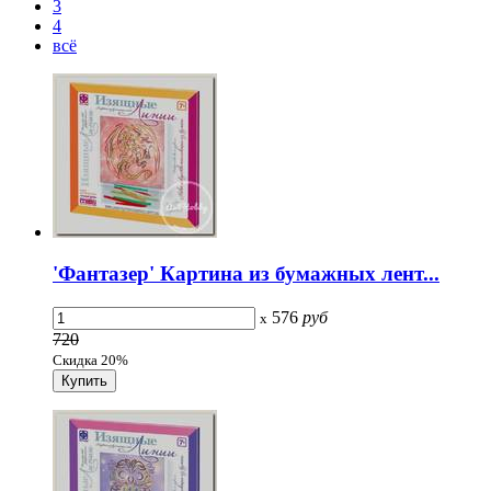
3
4
всё
'Фантазер' Картина из бумажных лент...
576
руб
x
720
Скидка 20%