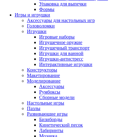
Упаковка для выпечки
Формы
Игры и игрушки
Аксессуары для настольных игр
Головоломки
Игрушки
Игровые наборы
Игрушечное оружие
Игрушечный транспорт
Игрушки для ванной
Игрушки-антистресс
Интерактивные игрушки
Конструкторы
Макетирование
Моделирование
Аксессуары
Румбоксы
Сборные модели
Настольные игры
Пазлы
Развивающие игры
Бизиборды
Кинетический песок
Лабиринты
Мозаика