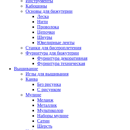
Инструменты
Кабошоны
Основы для бижутерии
Леска
Нити
Проволока
Цепочки
Шнуры
Ювелирные ленты
Станки для бисероплетения
Фурнитура для бижутерии
Фурнитура декоративная
Фурнитура техническая
Вышивание
Иглы для вышивания
Канва
Без рисунка
С рисунком
Мулине
Меланж
Металлик
Мультиколор
Наборы мулине
Сатин
Шерсть