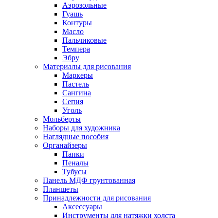
Аэрозольные
Гуашь
Контуры
Масло
Пальчиковые
Темпера
Эбру
Материалы для рисования
Маркеры
Пастель
Сангина
Сепия
Уголь
Мольберты
Наборы для художника
Наглядные пособия
Органайзеры
Папки
Пеналы
Тубусы
Панель МДФ грунтованная
Планшеты
Принадлежности для рисования
Аксессуары
Инструменты для натяжки холста