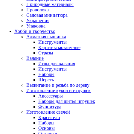
Природные материалы
Проволока
Садовая миниатюра
Украшения
Упаковка
Хобби и творчество
Алмазная вышивка
Инструменты
Картины мозаичные
Стразы
Валяние
Иглы для валяния
Инструменты
Наборы
Шерсть
Выжигание и резьба по дереву
Изготовление кукол и игрушек
Аксессуары
Наборы для шитья игрушек
Фурнитура
Изготовление свечей
Красители
Наборы
Основы
Отдушки