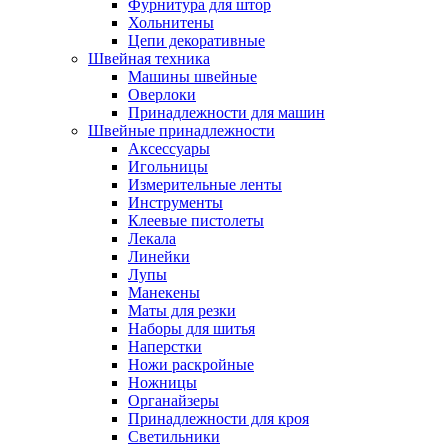
Фурнитура для штор
Хольнитены
Цепи декоративные
Швейная техника
Машины швейные
Оверлоки
Принадлежности для машин
Швейные принадлежности
Аксессуары
Игольницы
Измерительные ленты
Инструменты
Клеевые пистолеты
Лекала
Линейки
Лупы
Манекены
Маты для резки
Наборы для шитья
Наперстки
Ножи раскройные
Ножницы
Органайзеры
Принадлежности для кроя
Светильники