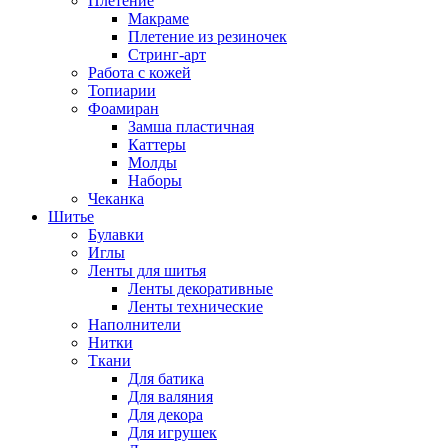
Плетение
Макраме
Плетение из резиночек
Стринг-арт
Работа с кожей
Топиарии
Фоамиран
Замша пластичная
Каттеры
Молды
Наборы
Чеканка
Шитье
Булавки
Иглы
Ленты для шитья
Ленты декоративные
Ленты технические
Наполнители
Нитки
Ткани
Для батика
Для валяния
Для декора
Для игрушек