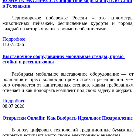
КОМЕТА ЭКСПРЕСС: Скоростной морской путь из Сочи
в Геленджик
Черноморское побережье России – это километры
живописных пейзажей, бесчисленные курорты и города,
каждый из которых манит своими особенностями
Подробнее
11.07.2026
Выставочное оборудование: мобильные стенды, промо-
стойки и ресепшн-зоны
Разбираем мобильное выставочное оборудование — от
ролл-апов и пресс-воллов до промо-стоек и ресепшн-зон: чем
оно отличается от капитальных стендов, каким требованиям
отвечает и как подобрать комплект под свою задачу и бюджет.
Подробнее
08.07.2026
Открытки Онлайн: Как Выбрать Идеальное Поздравление
В эпоху цифровых технологий традиционные бумажные
открытки уступают место своим электронным аналогам