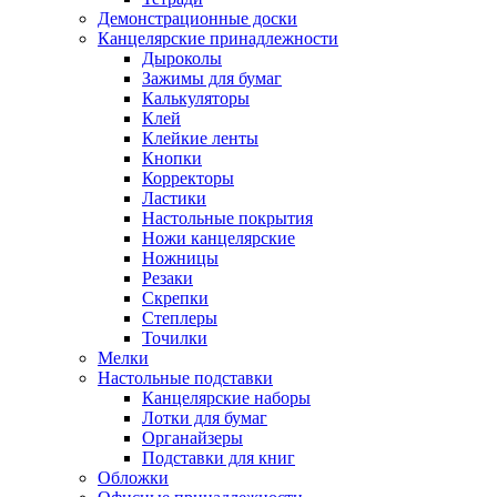
Демонстрационные доски
Канцелярские принадлежности
Дыроколы
Зажимы для бумаг
Калькуляторы
Клей
Клейкие ленты
Кнопки
Корректоры
Ластики
Настольные покрытия
Ножи канцелярские
Ножницы
Резаки
Скрепки
Степлеры
Точилки
Мелки
Настольные подставки
Канцелярские наборы
Лотки для бумаг
Органайзеры
Подставки для книг
Обложки