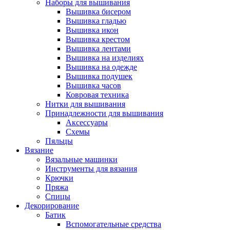
Наборы для вышивания
Вышивка бисером
Вышивка гладью
Вышивка икон
Вышивка крестом
Вышивка лентами
Вышивка на изделиях
Вышивка на одежде
Вышивка подушек
Вышивка часов
Ковровая техника
Нитки для вышивания
Принадлежности для вышивания
Аксессуары
Схемы
Пяльцы
Вязание
Вязальные машинки
Инструменты для вязания
Крючки
Пряжа
Спицы
Декорирование
Батик
Вспомогательные средства