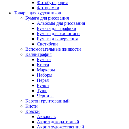
Фотобутафория
Фоторамки
Товары для художников
Бумага для рисования
Альбомы для рисования
Бумага для графики
Бумага для живописи
Бумага для черчения
Скетчбуки
Вспомогательные жидкости
Каллиграфия
Бумага
Кисти
Маркеры
Наборы
Перья
Ручки
Тушь
Чернила
Картон грунтованный
Кисти
Краски
Акварель
Акрил декоративный
Акрил художественный