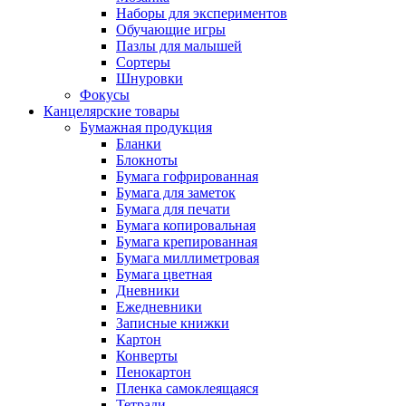
Наборы для экспериментов
Обучающие игры
Пазлы для малышей
Сортеры
Шнуровки
Фокусы
Канцелярские товары
Бумажная продукция
Бланки
Блокноты
Бумага гофрированная
Бумага для заметок
Бумага для печати
Бумага копировальная
Бумага крепированная
Бумага миллиметровая
Бумага цветная
Дневники
Ежедневники
Записные книжки
Картон
Конверты
Пенокартон
Пленка самоклеящаяся
Тетради