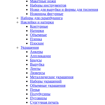
Макетные ножи
Наборы инструментов
Ножи для вырубки и формы для тиснения
Ножницы фигурные
Наборы для скрапбукинга
Наклейки и натирки
Контурные
Натирки
Объемные
Пленка
Плоские
Украшения
Анкеры
Аппликации
Брадсы
Вырубка
Ленты
Люверсы
Металлические украшения
Наборы украшений
Объемные украшения
Перья
Полубусины
Пуговицы
Сургучная печать