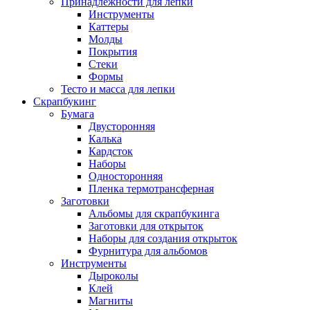
Принадлежности для лепки
Инструменты
Каттеры
Молды
Покрытия
Стеки
Формы
Тесто и масса для лепки
Скрапбукинг
Бумага
Двусторонняя
Калька
Кардсток
Наборы
Односторонняя
Пленка термотрансферная
Заготовки
Альбомы для скрапбукинга
Заготовки для открыток
Наборы для создания открыток
Фурнитура для альбомов
Инструменты
Дыроколы
Клей
Магниты