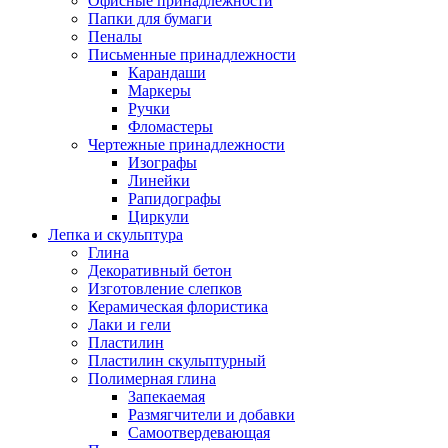
Офисные принадлежности
Папки для бумаги
Пеналы
Письменные принадлежности
Карандаши
Маркеры
Ручки
Фломастеры
Чертежные принадлежности
Изографы
Линейки
Рапидографы
Циркули
Лепка и скульптура
Глина
Декоративный бетон
Изготовление слепков
Керамическая флористика
Лаки и гели
Пластилин
Пластилин скульптурный
Полимерная глина
Запекаемая
Размягчители и добавки
Самоотвердевающая