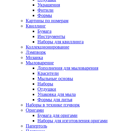
Украшения
Фитили
Формы
Картины по номерам
Квиллинг
Бумага
Инструменты
Наборы для квиллинга
Коллекционирование
Лэмпворк
Мозаика
Мыловарение
Дополнения для мыловарения
Красители
Мыльные основы
Наборы
Отдушки
Упаковка для мыла
Формы для литья
Наборы в технике пэчворк
Оригами
Бумага для оригами
Наборы для изготовления оригами
Папертоль