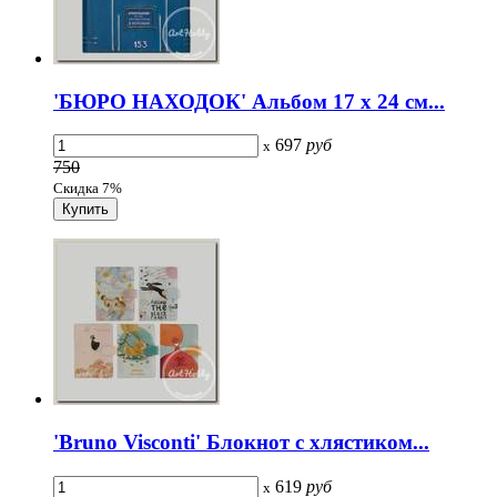
'БЮРО НАХОДОК' Альбом 17 x 24 см...
697
руб
x
750
Скидка 7%
'Bruno Visconti' Блокнот с хлястиком...
619
руб
x