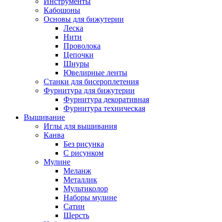
Инструменты
Кабошоны
Основы для бижутерии
Леска
Нити
Проволока
Цепочки
Шнуры
Ювелирные ленты
Станки для бисероплетения
Фурнитура для бижутерии
Фурнитура декоративная
Фурнитура техническая
Вышивание
Иглы для вышивания
Канва
Без рисунка
С рисунком
Мулине
Меланж
Металлик
Мультиколор
Наборы мулине
Сатин
Шерсть