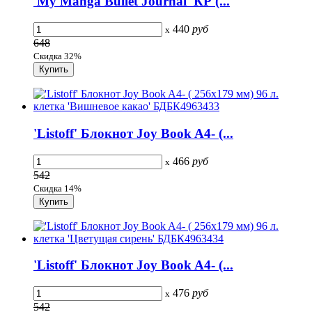
'My Manga Bullet Journal' КР (...
440
руб
x
648
Скидка 32%
'Listoff' Блокнот Joy Book A4- (...
466
руб
x
542
Скидка 14%
'Listoff' Блокнот Joy Book A4- (...
476
руб
x
542