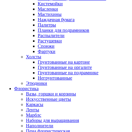
Кистемойки
Масленки
Мастихины
Наждачная бумага
Палитры
Планки для подрамников
Распылители
Растушевки
Спонжи
Фартуки
Холсты
Грунтованные на картоне
Грунтованные на оргалите
Грунтованные на подрамнике
Негрунтованные
Этюдники
Флористика
Вазы, горшки и корзины
Искусственные цветы
Каркасы
Ленты
Марблс
Наборы для выращивания
Наполнители
Пена флористическая