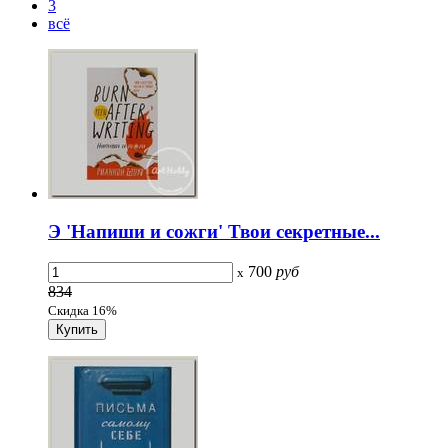
3
всё
Э 'Напиши и сожги' Твои секретные...
700
руб
x
834
Скидка 16%