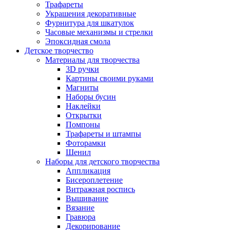
Трафареты
Украшения декоративные
Фурнитура для шкатулок
Часовые механизмы и стрелки
Эпоксидная смола
Детское творчество
Материалы для творчества
3D ручки
Картины своими руками
Магниты
Наборы бусин
Наклейки
Открытки
Помпоны
Трафареты и штампы
Фоторамки
Шенил
Наборы для детского творчества
Аппликация
Бисероплетение
Витражная роспись
Вышивание
Вязание
Гравюра
Декорирование