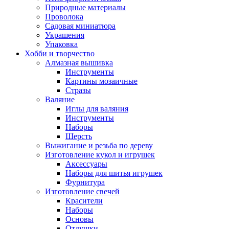
Природные материалы
Проволока
Садовая миниатюра
Украшения
Упаковка
Хобби и творчество
Алмазная вышивка
Инструменты
Картины мозаичные
Стразы
Валяние
Иглы для валяния
Инструменты
Наборы
Шерсть
Выжигание и резьба по дереву
Изготовление кукол и игрушек
Аксессуары
Наборы для шитья игрушек
Фурнитура
Изготовление свечей
Красители
Наборы
Основы
Отдушки