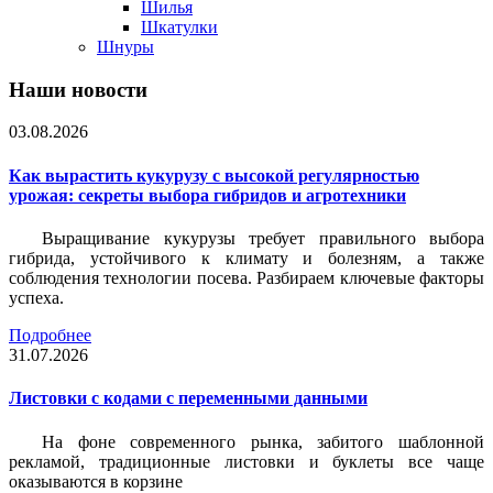
Шилья
Шкатулки
Шнуры
Наши новости
03.08.2026
Как вырастить кукурузу с высокой регулярностью
урожая: секреты выбора гибридов и агротехники
Выращивание кукурузы требует правильного выбора
гибрида, устойчивого к климату и болезням, а также
соблюдения технологии посева. Разбираем ключевые факторы
успеха.
Подробнее
31.07.2026
Листовки c кодами с переменными данными
На фоне современного рынка, забитого шаблонной
рекламой, традиционные листовки и буклеты все чаще
оказываются в корзине