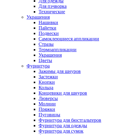
Для одежды
Для пэчворка
Технические
Украшения
Нашивки
Пайетки
Подвески
Самоклеющиеся аппликации
Стразы
Термоаппликации
Украшения
Цветы
Фурнитура
Зажимы для шнуров
Застежки
Кнопки
Кольца
Концевики для шнуров
Люверсы
Молнии
Пряжки
Пуговицы
Фурнитура для бюстгальтеров
Фурнитура для одежды
Фурнитура для сумок