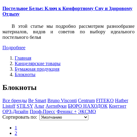
Постельное Белье: Ключ к Комфортному Сну и Здоровому
Отдыху
В этой статье мы подробно рассмотрим разнообразие
материалов, видов и советов по выбору идеального
постельного белья
Подробнее
Главная
Канцелярские товары
Бумажная продукция
Блокноты
Блокноты
Все бренды
Be Smart
Bruno Visconti
Centrum
FITEKO
Hatber
Listoff
STILSY
Альт
Антибуки
БЮРО НАХОДОК
Контэнт
ОРЗ-Дизайн
Проф-Пресс
Феникс +
ЭКСМО
Сортировать по:
1
2