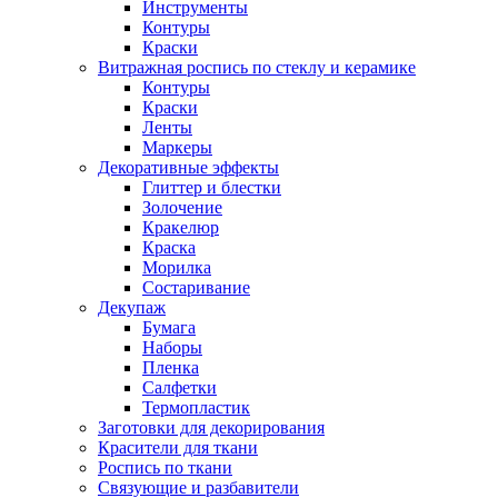
Инструменты
Контуры
Краски
Витражная роспись по стеклу и керамике
Контуры
Краски
Ленты
Маркеры
Декоративные эффекты
Глиттер и блестки
Золочение
Кракелюр
Краска
Морилка
Состаривание
Декупаж
Бумага
Наборы
Пленка
Салфетки
Термопластик
Заготовки для декорирования
Красители для ткани
Роспись по ткани
Связующие и разбавители