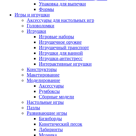
Упаковка для выпечки
Формы
Игры и игрушки
Аксессуары для настольных игр
Головоломки
Игрушки
Игровые наборы
Игрушечное оружие
Игрушечный транспорт
Игрушки для ванной
Игрушки-антистресс
Интерактивные игрушки
Конструкторы
Макетирование
Моделирование
Аксессуары
Румбоксы
Сборные модели
Настольные игры
Пазлы
Развивающие игры
Бизиборды
Кинетический песок
Лабиринты
Мозаика