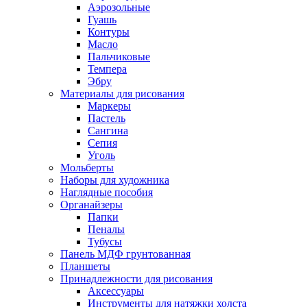
Аэрозольные
Гуашь
Контуры
Масло
Пальчиковые
Темпера
Эбру
Материалы для рисования
Маркеры
Пастель
Сангина
Сепия
Уголь
Мольберты
Наборы для художника
Наглядные пособия
Органайзеры
Папки
Пеналы
Тубусы
Панель МДФ грунтованная
Планшеты
Принадлежности для рисования
Аксессуары
Инструменты для натяжки холста