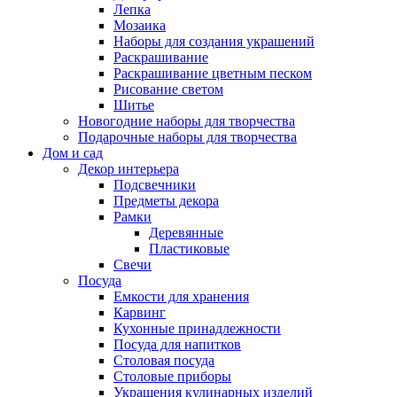
Лепка
Мозаика
Наборы для создания украшений
Раскрашивание
Раскрашивание цветным песком
Рисование светом
Шитье
Новогодние наборы для творчества
Подарочные наборы для творчества
Дом и сад
Декор интерьера
Подсвечники
Предметы декора
Рамки
Деревянные
Пластиковые
Свечи
Посуда
Емкости для хранения
Карвинг
Кухонные принадлежности
Посуда для напитков
Столовая посуда
Столовые приборы
Украшения кулинарных изделий