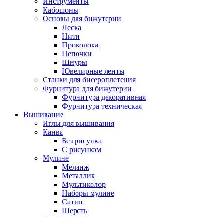
Инструменты
Кабошоны
Основы для бижутерии
Леска
Нити
Проволока
Цепочки
Шнуры
Ювелирные ленты
Станки для бисероплетения
Фурнитура для бижутерии
Фурнитура декоративная
Фурнитура техническая
Вышивание
Иглы для вышивания
Канва
Без рисунка
С рисунком
Мулине
Меланж
Металлик
Мультиколор
Наборы мулине
Сатин
Шерсть