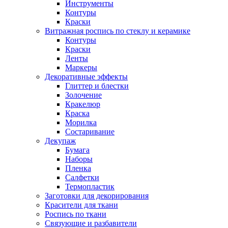
Инструменты
Контуры
Краски
Витражная роспись по стеклу и керамике
Контуры
Краски
Ленты
Маркеры
Декоративные эффекты
Глиттер и блестки
Золочение
Кракелюр
Краска
Морилка
Состаривание
Декупаж
Бумага
Наборы
Пленка
Салфетки
Термопластик
Заготовки для декорирования
Красители для ткани
Роспись по ткани
Связующие и разбавители