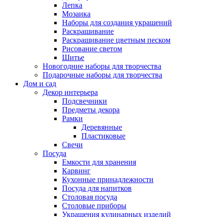
Лепка
Мозаика
Наборы для создания украшений
Раскрашивание
Раскрашивание цветным песком
Рисование светом
Шитье
Новогодние наборы для творчества
Подарочные наборы для творчества
Дом и сад
Декор интерьера
Подсвечники
Предметы декора
Рамки
Деревянные
Пластиковые
Свечи
Посуда
Емкости для хранения
Карвинг
Кухонные принадлежности
Посуда для напитков
Столовая посуда
Столовые приборы
Украшения кулинарных изделий