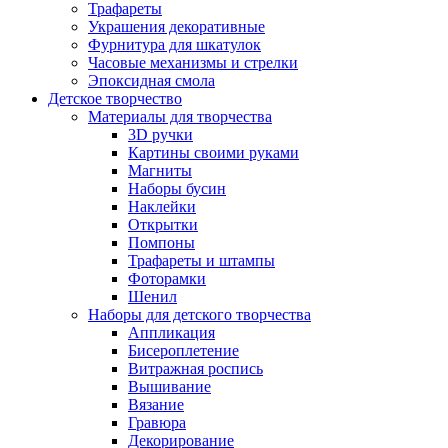
Трафареты
Украшения декоративные
Фурнитура для шкатулок
Часовые механизмы и стрелки
Эпоксидная смола
Детское творчество
Материалы для творчества
3D ручки
Картины своими руками
Магниты
Наборы бусин
Наклейки
Открытки
Помпоны
Трафареты и штампы
Фоторамки
Шенил
Наборы для детского творчества
Аппликация
Бисероплетение
Витражная роспись
Вышивание
Вязание
Гравюра
Декорирование