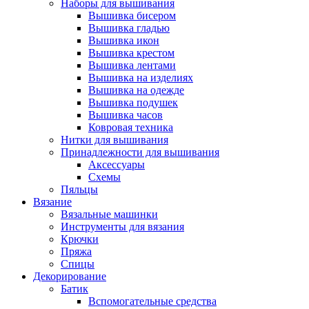
Наборы для вышивания
Вышивка бисером
Вышивка гладью
Вышивка икон
Вышивка крестом
Вышивка лентами
Вышивка на изделиях
Вышивка на одежде
Вышивка подушек
Вышивка часов
Ковровая техника
Нитки для вышивания
Принадлежности для вышивания
Аксессуары
Схемы
Пяльцы
Вязание
Вязальные машинки
Инструменты для вязания
Крючки
Пряжа
Спицы
Декорирование
Батик
Вспомогательные средства