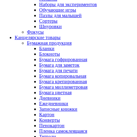
Наборы для экспериментов
Обучающие игры
Пазлы для малышей
Сортеры
Шнуровки
Фокусы
Канцелярские товары
Бумажная продукция
Бланки
Блокноты
Бумага гофрированная
Бумага для заметок
Бумага для печати
Бумага копировальная
Бумага крепированная
Бумага миллиметровая
Бумага цветная
Дневники
Ежедневники
Записные книжки
Картон
Конверты
Пенокартон
Пленка самоклеящаяся
Тетради