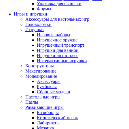
Упаковка для выпечки
Формы
Игры и игрушки
Аксессуары для настольных игр
Головоломки
Игрушки
Игровые наборы
Игрушечное оружие
Игрушечный транспорт
Игрушки для ванной
Игрушки-антистресс
Интерактивные игрушки
Конструкторы
Макетирование
Моделирование
Аксессуары
Румбоксы
Сборные модели
Настольные игры
Пазлы
Развивающие игры
Бизиборды
Кинетический песок
Лабиринты
Мозаика