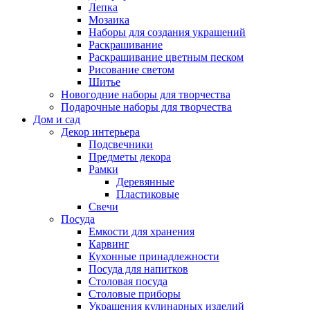
Лепка
Мозаика
Наборы для создания украшений
Раскрашивание
Раскрашивание цветным песком
Рисование светом
Шитье
Новогодние наборы для творчества
Подарочные наборы для творчества
Дом и сад
Декор интерьера
Подсвечники
Предметы декора
Рамки
Деревянные
Пластиковые
Свечи
Посуда
Емкости для хранения
Карвинг
Кухонные принадлежности
Посуда для напитков
Столовая посуда
Столовые приборы
Украшения кулинарных изделий