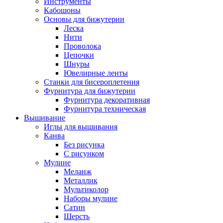
Инструменты
Кабошоны
Основы для бижутерии
Леска
Нити
Проволока
Цепочки
Шнуры
Ювелирные ленты
Станки для бисероплетения
Фурнитура для бижутерии
Фурнитура декоративная
Фурнитура техническая
Вышивание
Иглы для вышивания
Канва
Без рисунка
С рисунком
Мулине
Меланж
Металлик
Мультиколор
Наборы мулине
Сатин
Шерсть