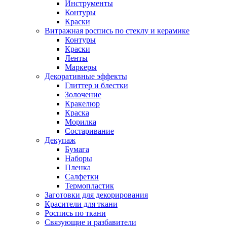
Инструменты
Контуры
Краски
Витражная роспись по стеклу и керамике
Контуры
Краски
Ленты
Маркеры
Декоративные эффекты
Глиттер и блестки
Золочение
Кракелюр
Краска
Морилка
Состаривание
Декупаж
Бумага
Наборы
Пленка
Салфетки
Термопластик
Заготовки для декорирования
Красители для ткани
Роспись по ткани
Связующие и разбавители