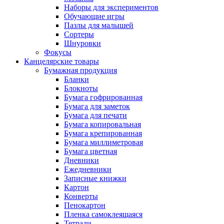
Наборы для экспериментов
Обучающие игры
Пазлы для малышей
Сортеры
Шнуровки
Фокусы
Канцелярские товары
Бумажная продукция
Бланки
Блокноты
Бумага гофрированная
Бумага для заметок
Бумага для печати
Бумага копировальная
Бумага крепированная
Бумага миллиметровая
Бумага цветная
Дневники
Ежедневники
Записные книжки
Картон
Конверты
Пенокартон
Пленка самоклеящаяся
Тетради