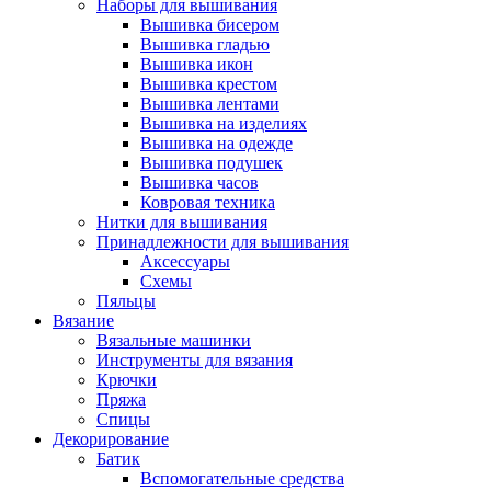
Наборы для вышивания
Вышивка бисером
Вышивка гладью
Вышивка икон
Вышивка крестом
Вышивка лентами
Вышивка на изделиях
Вышивка на одежде
Вышивка подушек
Вышивка часов
Ковровая техника
Нитки для вышивания
Принадлежности для вышивания
Аксессуары
Схемы
Пяльцы
Вязание
Вязальные машинки
Инструменты для вязания
Крючки
Пряжа
Спицы
Декорирование
Батик
Вспомогательные средства