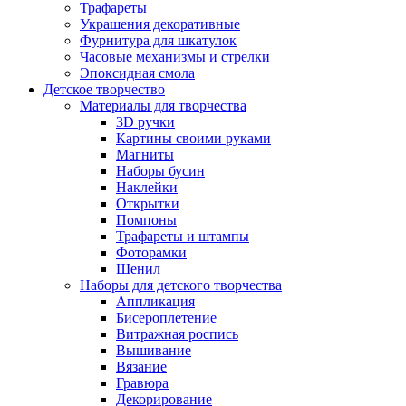
Трафареты
Украшения декоративные
Фурнитура для шкатулок
Часовые механизмы и стрелки
Эпоксидная смола
Детское творчество
Материалы для творчества
3D ручки
Картины своими руками
Магниты
Наборы бусин
Наклейки
Открытки
Помпоны
Трафареты и штампы
Фоторамки
Шенил
Наборы для детского творчества
Аппликация
Бисероплетение
Витражная роспись
Вышивание
Вязание
Гравюра
Декорирование