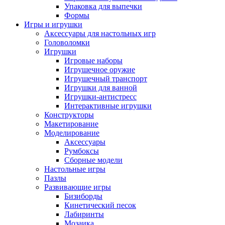
Упаковка для выпечки
Формы
Игры и игрушки
Аксессуары для настольных игр
Головоломки
Игрушки
Игровые наборы
Игрушечное оружие
Игрушечный транспорт
Игрушки для ванной
Игрушки-антистресс
Интерактивные игрушки
Конструкторы
Макетирование
Моделирование
Аксессуары
Румбоксы
Сборные модели
Настольные игры
Пазлы
Развивающие игры
Бизиборды
Кинетический песок
Лабиринты
Мозаика