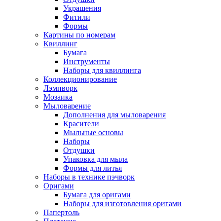
Украшения
Фитили
Формы
Картины по номерам
Квиллинг
Бумага
Инструменты
Наборы для квиллинга
Коллекционирование
Лэмпворк
Мозаика
Мыловарение
Дополнения для мыловарения
Красители
Мыльные основы
Наборы
Отдушки
Упаковка для мыла
Формы для литья
Наборы в технике пэчворк
Оригами
Бумага для оригами
Наборы для изготовления оригами
Папертоль