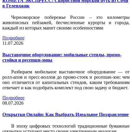
КОМЕТА ЭКСПРЕСС: Скоростной морской путь из Сочи
в Геленджик
Черноморское побережье России – это километры
живописных пейзажей, бесчисленные курорты и города,
каждый из которых манит своими особенностями
Подробнее
11.07.2026
Выставочное оборудование: мобильные стенды, промо-
стойки и ресепшн-зоны
Разбираем мобильное выставочное оборудование — от
ролл-апов и пресс-воллов до промо-стоек и ресепшн-зон: чем
оно отличается от капитальных стендов, каким требованиям
отвечает и как подобрать комплект под свою задачу и бюджет.
Подробнее
08.07.2026
Открытки Онлайн: Как Выбрать Идеальное Поздравление
В эпоху цифровых технологий традиционные бумажные
открытки уступают место своим электронным аналогам