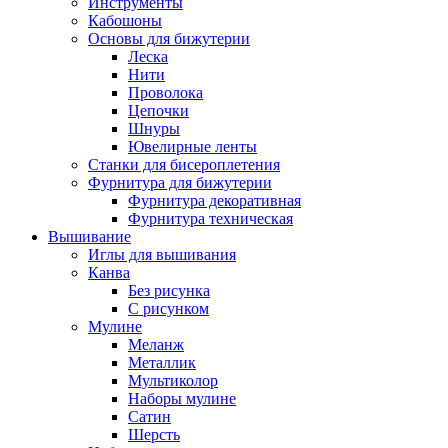
Инструменты
Кабошоны
Основы для бижутерии
Леска
Нити
Проволока
Цепочки
Шнуры
Ювелирные ленты
Станки для бисероплетения
Фурнитура для бижутерии
Фурнитура декоративная
Фурнитура техническая
Вышивание
Иглы для вышивания
Канва
Без рисунка
С рисунком
Мулине
Меланж
Металлик
Мультиколор
Наборы мулине
Сатин
Шерсть