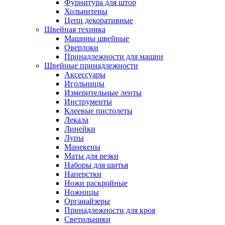
Фурнитура для штор
Хольнитены
Цепи декоративные
Швейная техника
Машины швейные
Оверлоки
Принадлежности для машин
Швейные принадлежности
Аксессуары
Игольницы
Измерительные ленты
Инструменты
Клеевые пистолеты
Лекала
Линейки
Лупы
Манекены
Маты для резки
Наборы для шитья
Наперстки
Ножи раскройные
Ножницы
Органайзеры
Принадлежности для кроя
Светильники