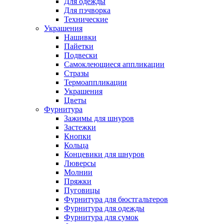
Для одежды
Для пэчворка
Технические
Украшения
Нашивки
Пайетки
Подвески
Самоклеющиеся аппликации
Стразы
Термоаппликации
Украшения
Цветы
Фурнитура
Зажимы для шнуров
Застежки
Кнопки
Кольца
Концевики для шнуров
Люверсы
Молнии
Пряжки
Пуговицы
Фурнитура для бюстгальтеров
Фурнитура для одежды
Фурнитура для сумок