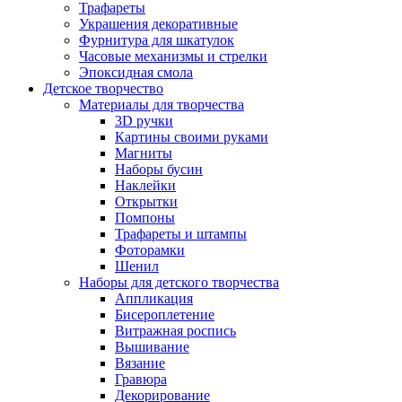
Трафареты
Украшения декоративные
Фурнитура для шкатулок
Часовые механизмы и стрелки
Эпоксидная смола
Детское творчество
Материалы для творчества
3D ручки
Картины своими руками
Магниты
Наборы бусин
Наклейки
Открытки
Помпоны
Трафареты и штампы
Фоторамки
Шенил
Наборы для детского творчества
Аппликация
Бисероплетение
Витражная роспись
Вышивание
Вязание
Гравюра
Декорирование