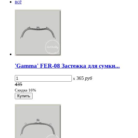
всё
'Gamma' FER-08 Застежка для сумки...
365
руб
x
435
Скидка 16%