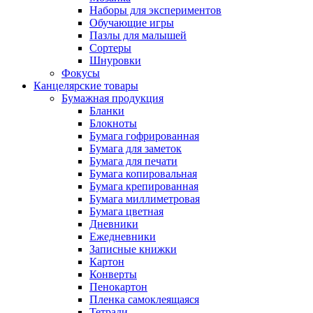
Наборы для экспериментов
Обучающие игры
Пазлы для малышей
Сортеры
Шнуровки
Фокусы
Канцелярские товары
Бумажная продукция
Бланки
Блокноты
Бумага гофрированная
Бумага для заметок
Бумага для печати
Бумага копировальная
Бумага крепированная
Бумага миллиметровая
Бумага цветная
Дневники
Ежедневники
Записные книжки
Картон
Конверты
Пенокартон
Пленка самоклеящаяся
Тетради