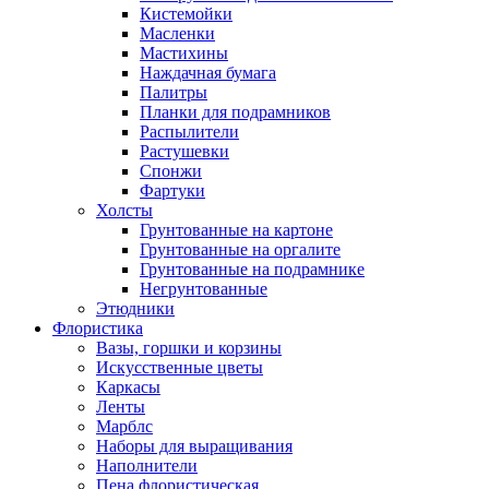
Кистемойки
Масленки
Мастихины
Наждачная бумага
Палитры
Планки для подрамников
Распылители
Растушевки
Спонжи
Фартуки
Холсты
Грунтованные на картоне
Грунтованные на оргалите
Грунтованные на подрамнике
Негрунтованные
Этюдники
Флористика
Вазы, горшки и корзины
Искусственные цветы
Каркасы
Ленты
Марблс
Наборы для выращивания
Наполнители
Пена флористическая