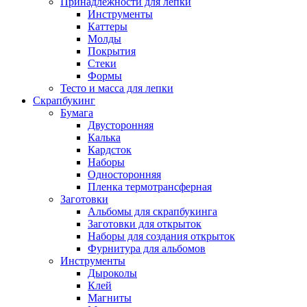
Принадлежности для лепки
Инструменты
Каттеры
Молды
Покрытия
Стеки
Формы
Тесто и масса для лепки
Скрапбукинг
Бумага
Двусторонняя
Калька
Кардсток
Наборы
Односторонняя
Пленка термотрансферная
Заготовки
Альбомы для скрапбукинга
Заготовки для открыток
Наборы для создания открыток
Фурнитура для альбомов
Инструменты
Дыроколы
Клей
Магниты