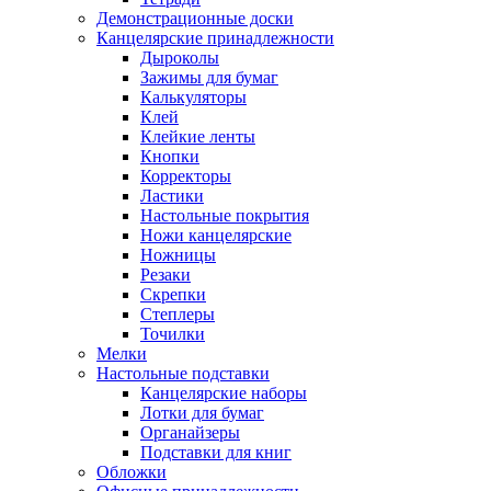
Демонстрационные доски
Канцелярские принадлежности
Дыроколы
Зажимы для бумаг
Калькуляторы
Клей
Клейкие ленты
Кнопки
Корректоры
Ластики
Настольные покрытия
Ножи канцелярские
Ножницы
Резаки
Скрепки
Степлеры
Точилки
Мелки
Настольные подставки
Канцелярские наборы
Лотки для бумаг
Органайзеры
Подставки для книг
Обложки