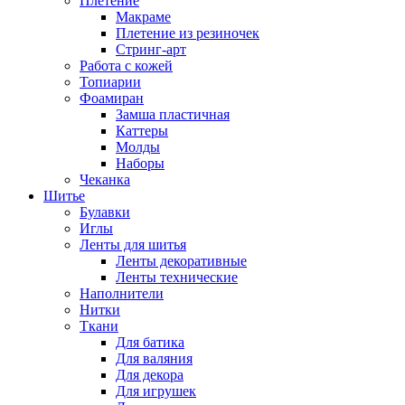
Плетение
Макраме
Плетение из резиночек
Стринг-арт
Работа с кожей
Топиарии
Фоамиран
Замша пластичная
Каттеры
Молды
Наборы
Чеканка
Шитье
Булавки
Иглы
Ленты для шитья
Ленты декоративные
Ленты технические
Наполнители
Нитки
Ткани
Для батика
Для валяния
Для декора
Для игрушек