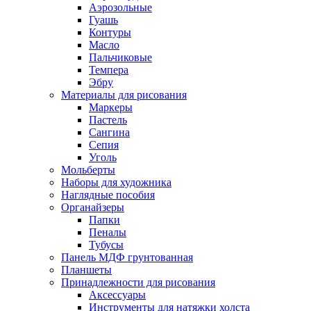
Аэрозольные
Гуашь
Контуры
Масло
Пальчиковые
Темпера
Эбру
Материалы для рисования
Маркеры
Пастель
Сангина
Сепия
Уголь
Мольберты
Наборы для художника
Наглядные пособия
Органайзеры
Папки
Пеналы
Тубусы
Панель МДФ грунтованная
Планшеты
Принадлежности для рисования
Аксессуары
Инструменты для натяжки холста