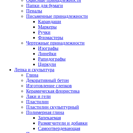
Офисные принадлежности
Папки для бумаги
Пеналы
Письменные принадлежности
Карандаши
Маркеры
Ручки
Фломастеры
Чертежные принадлежности
Изографы
Линейки
Рапидографы
Циркули
Лепка и скульптура
Глина
Декоративный бетон
Изготовление слепков
Керамическая флористика
Лаки и гели
Пластилин
Пластилин скульптурный
Полимерная глина
Запекаемая
Размягчители и добавки
Самоотвердевающая