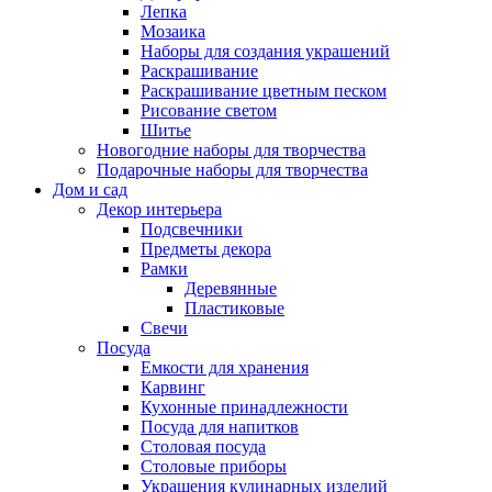
Лепка
Мозаика
Наборы для создания украшений
Раскрашивание
Раскрашивание цветным песком
Рисование светом
Шитье
Новогодние наборы для творчества
Подарочные наборы для творчества
Дом и сад
Декор интерьера
Подсвечники
Предметы декора
Рамки
Деревянные
Пластиковые
Свечи
Посуда
Емкости для хранения
Карвинг
Кухонные принадлежности
Посуда для напитков
Столовая посуда
Столовые приборы
Украшения кулинарных изделий