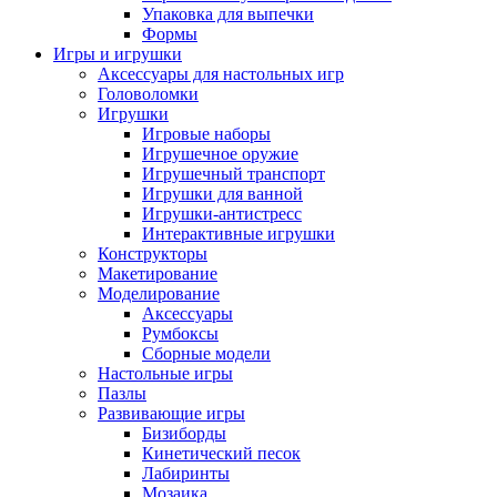
Упаковка для выпечки
Формы
Игры и игрушки
Аксессуары для настольных игр
Головоломки
Игрушки
Игровые наборы
Игрушечное оружие
Игрушечный транспорт
Игрушки для ванной
Игрушки-антистресс
Интерактивные игрушки
Конструкторы
Макетирование
Моделирование
Аксессуары
Румбоксы
Сборные модели
Настольные игры
Пазлы
Развивающие игры
Бизиборды
Кинетический песок
Лабиринты
Мозаика