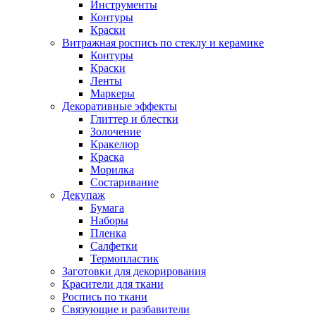
Инструменты
Контуры
Краски
Витражная роспись по стеклу и керамике
Контуры
Краски
Ленты
Маркеры
Декоративные эффекты
Глиттер и блестки
Золочение
Кракелюр
Краска
Морилка
Состаривание
Декупаж
Бумага
Наборы
Пленка
Салфетки
Термопластик
Заготовки для декорирования
Красители для ткани
Роспись по ткани
Связующие и разбавители