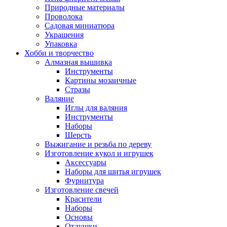
Природные материалы
Проволока
Садовая миниатюра
Украшения
Упаковка
Хобби и творчество
Алмазная вышивка
Инструменты
Картины мозаичные
Стразы
Валяние
Иглы для валяния
Инструменты
Наборы
Шерсть
Выжигание и резьба по дереву
Изготовление кукол и игрушек
Аксессуары
Наборы для шитья игрушек
Фурнитура
Изготовление свечей
Красители
Наборы
Основы
Отдушки