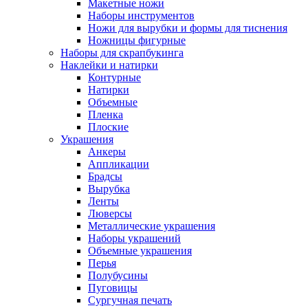
Макетные ножи
Наборы инструментов
Ножи для вырубки и формы для тиснения
Ножницы фигурные
Наборы для скрапбукинга
Наклейки и натирки
Контурные
Натирки
Объемные
Пленка
Плоские
Украшения
Анкеры
Аппликации
Брадсы
Вырубка
Ленты
Люверсы
Металлические украшения
Наборы украшений
Объемные украшения
Перья
Полубусины
Пуговицы
Сургучная печать