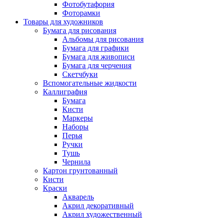
Фотобутафория
Фоторамки
Товары для художников
Бумага для рисования
Альбомы для рисования
Бумага для графики
Бумага для живописи
Бумага для черчения
Скетчбуки
Вспомогательные жидкости
Каллиграфия
Бумага
Кисти
Маркеры
Наборы
Перья
Ручки
Тушь
Чернила
Картон грунтованный
Кисти
Краски
Акварель
Акрил декоративный
Акрил художественный