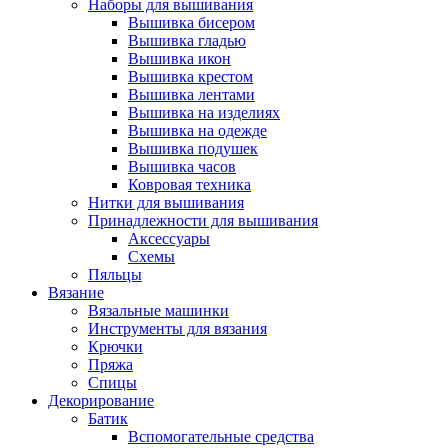
Наборы для вышивания
Вышивка бисером
Вышивка гладью
Вышивка икон
Вышивка крестом
Вышивка лентами
Вышивка на изделиях
Вышивка на одежде
Вышивка подушек
Вышивка часов
Ковровая техника
Нитки для вышивания
Принадлежности для вышивания
Аксессуары
Схемы
Пяльцы
Вязание
Вязальные машинки
Инструменты для вязания
Крючки
Пряжа
Спицы
Декорирование
Батик
Вспомогательные средства