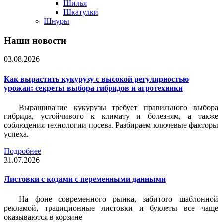
Шилья
Шкатулки
Шнуры
Наши новости
03.08.2026
Как вырастить кукурузу с высокой регулярностью
урожая: секреты выбора гибридов и агротехники
Выращивание кукурузы требует правильного выбора
гибрида, устойчивого к климату и болезням, а также
соблюдения технологии посева. Разбираем ключевые факторы
успеха.
Подробнее
31.07.2026
Листовки c кодами с переменными данными
На фоне современного рынка, забитого шаблонной
рекламой, традиционные листовки и буклеты все чаще
оказываются в корзине