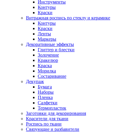
Инструменты
Контуры
Краски
Витражная роспись по стеклу и керамике
Контуры
Краски
Ленты
Маркеры
Декоративные эффекты
Глиттер и блестки
Золочение
Кракелюр
Краска
Морилка
Состаривание
Декупаж
Бумага
Наборы
Пленка
Салфетки
Термопластик
Заготовки для декорирования
Красители для ткани
Роспись по ткани
Связующие и разбавители