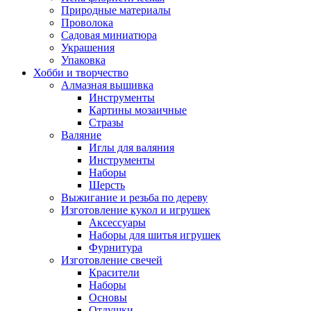
Природные материалы
Проволока
Садовая миниатюра
Украшения
Упаковка
Хобби и творчество
Алмазная вышивка
Инструменты
Картины мозаичные
Стразы
Валяние
Иглы для валяния
Инструменты
Наборы
Шерсть
Выжигание и резьба по дереву
Изготовление кукол и игрушек
Аксессуары
Наборы для шитья игрушек
Фурнитура
Изготовление свечей
Красители
Наборы
Основы
Отдушки