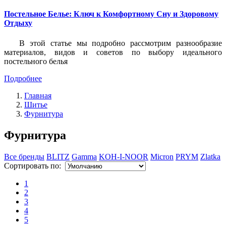
Постельное Белье: Ключ к Комфортному Сну и Здоровому
Отдыху
В этой статье мы подробно рассмотрим разнообразие
материалов, видов и советов по выбору идеального
постельного белья
Подробнее
Главная
Шитье
Фурнитура
Фурнитура
Все бренды
BLITZ
Gamma
KOH-I-NOOR
Micron
PRYM
Zlatka
Сортировать по:
1
2
3
4
5