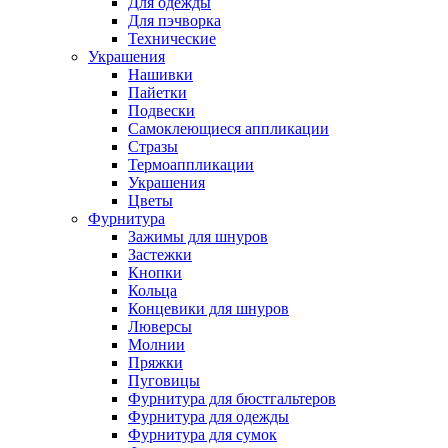
Для одежды
Для пэчворка
Технические
Украшения
Нашивки
Пайетки
Подвески
Самоклеющиеся аппликации
Стразы
Термоаппликации
Украшения
Цветы
Фурнитура
Зажимы для шнуров
Застежки
Кнопки
Кольца
Концевики для шнуров
Люверсы
Молнии
Пряжки
Пуговицы
Фурнитура для бюстгальтеров
Фурнитура для одежды
Фурнитура для сумок