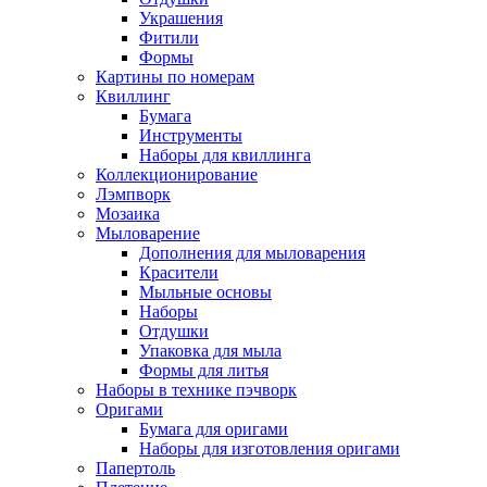
Украшения
Фитили
Формы
Картины по номерам
Квиллинг
Бумага
Инструменты
Наборы для квиллинга
Коллекционирование
Лэмпворк
Мозаика
Мыловарение
Дополнения для мыловарения
Красители
Мыльные основы
Наборы
Отдушки
Упаковка для мыла
Формы для литья
Наборы в технике пэчворк
Оригами
Бумага для оригами
Наборы для изготовления оригами
Папертоль