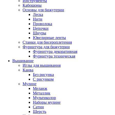
Инструменты
Кабошоны
Основы для бижутерии
Леска
Нити
Проволока
Цепочки
Шнуры
Ювелирные ленты
Станки для бисероплетения
Фурнитура для бижутерии
Фурнитура декоративная
Фурнитура техническая
Вышивание
Иглы для вышивания
Канва
Без рисунка
С рисунком
Мулине
Меланж
Металлик
Мультиколор
Наборы мулине
Сатин
Шерсть