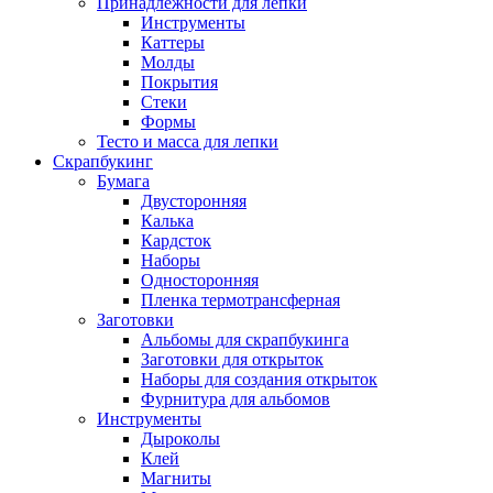
Принадлежности для лепки
Инструменты
Каттеры
Молды
Покрытия
Стеки
Формы
Тесто и масса для лепки
Скрапбукинг
Бумага
Двусторонняя
Калька
Кардсток
Наборы
Односторонняя
Пленка термотрансферная
Заготовки
Альбомы для скрапбукинга
Заготовки для открыток
Наборы для создания открыток
Фурнитура для альбомов
Инструменты
Дыроколы
Клей
Магниты