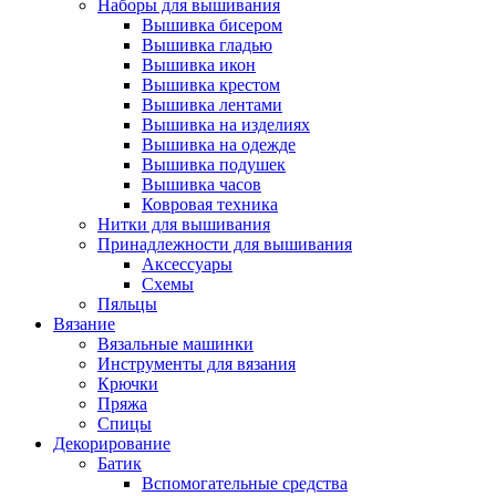
Наборы для вышивания
Вышивка бисером
Вышивка гладью
Вышивка икон
Вышивка крестом
Вышивка лентами
Вышивка на изделиях
Вышивка на одежде
Вышивка подушек
Вышивка часов
Ковровая техника
Нитки для вышивания
Принадлежности для вышивания
Аксессуары
Схемы
Пяльцы
Вязание
Вязальные машинки
Инструменты для вязания
Крючки
Пряжа
Спицы
Декорирование
Батик
Вспомогательные средства