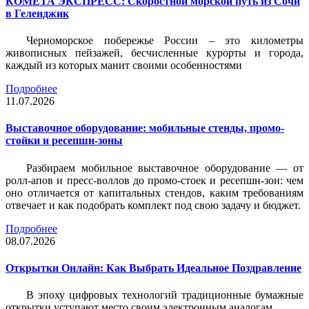
КОМЕТА ЭКСПРЕСС: Скоростной морской путь из Сочи
в Геленджик
Черноморское побережье России – это километры
живописных пейзажей, бесчисленные курорты и города,
каждый из которых манит своими особенностями
Подробнее
11.07.2026
Выставочное оборудование: мобильные стенды, промо-
стойки и ресепшн-зоны
Разбираем мобильное выставочное оборудование — от
ролл-апов и пресс-воллов до промо-стоек и ресепшн-зон: чем
оно отличается от капитальных стендов, каким требованиям
отвечает и как подобрать комплект под свою задачу и бюджет.
Подробнее
08.07.2026
Открытки Онлайн: Как Выбрать Идеальное Поздравление
В эпоху цифровых технологий традиционные бумажные
открытки уступают место своим электронным аналогам