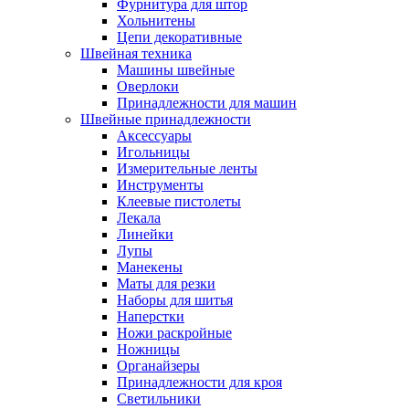
Фурнитура для штор
Хольнитены
Цепи декоративные
Швейная техника
Машины швейные
Оверлоки
Принадлежности для машин
Швейные принадлежности
Аксессуары
Игольницы
Измерительные ленты
Инструменты
Клеевые пистолеты
Лекала
Линейки
Лупы
Манекены
Маты для резки
Наборы для шитья
Наперстки
Ножи раскройные
Ножницы
Органайзеры
Принадлежности для кроя
Светильники