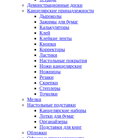
Демонстрационные доски
Канцелярские принадлежности
Дыроколы
Зажимы для бумаг
Калькуляторы
Клей
Клейкие ленты
Кнопки
Корректоры
Ластики
Настольные покрытия
Ножи канцелярские
Ножницы
Резаки
Скрепки
Степлеры
Точилки
Мелки
Настольные подставки
Канцелярские наборы
Лотки для бумаг
Органайзеры
Подставки для книг
Обложки