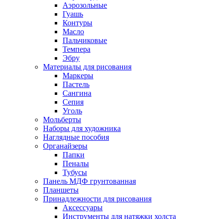
Аэрозольные
Гуашь
Контуры
Масло
Пальчиковые
Темпера
Эбру
Материалы для рисования
Маркеры
Пастель
Сангина
Сепия
Уголь
Мольберты
Наборы для художника
Наглядные пособия
Органайзеры
Папки
Пеналы
Тубусы
Панель МДФ грунтованная
Планшеты
Принадлежности для рисования
Аксессуары
Инструменты для натяжки холста