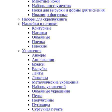
Макетные ножи
Наборы инструментов
Ножи для вырубки и формы для тиснения
Ножницы фигурные
Наборы для скрапбукинга
Наклейки и натирки
Контурные
Натирки
Объемные
Пленка
Плоские
Украшения
Анкеры
Аппликации
Брадсы
Вырубка
Ленты
Люверсы
Металлические украшения
Наборы украшений
Объемные украшения
Перья
Полубусины
Пуговицы
Сургучная печать