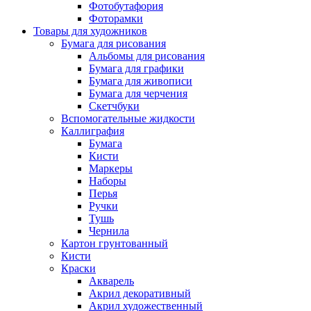
Фотобутафория
Фоторамки
Товары для художников
Бумага для рисования
Альбомы для рисования
Бумага для графики
Бумага для живописи
Бумага для черчения
Скетчбуки
Вспомогательные жидкости
Каллиграфия
Бумага
Кисти
Маркеры
Наборы
Перья
Ручки
Тушь
Чернила
Картон грунтованный
Кисти
Краски
Акварель
Акрил декоративный
Акрил художественный