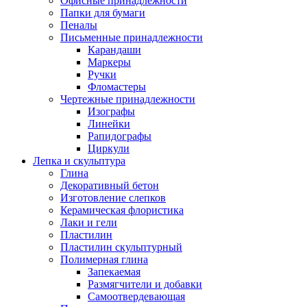
Офисные принадлежности
Папки для бумаги
Пеналы
Письменные принадлежности
Карандаши
Маркеры
Ручки
Фломастеры
Чертежные принадлежности
Изографы
Линейки
Рапидографы
Циркули
Лепка и скульптура
Глина
Декоративный бетон
Изготовление слепков
Керамическая флористика
Лаки и гели
Пластилин
Пластилин скульптурный
Полимерная глина
Запекаемая
Размягчители и добавки
Самоотвердевающая