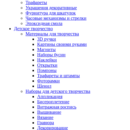
Трафареты
Украшения декоративные
Фурнитура для шкатулок
Часовые механизмы и стрелки
Эпоксидная смола
Детское творчество
Материалы для творчества
3D ручки
Картины своими руками
Магниты
Наборы бусин
Наклейки
Открытки
Помпоны
Трафареты и штампы
Фоторамки
Шенил
Наборы для детского творчества
Аппликация
Бисероплетение
Витражная роспись
Вышивание
Вязание
Гравюра
Декорирование