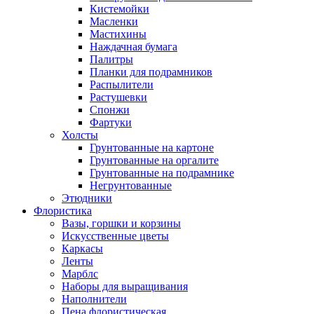
Кистемойки
Масленки
Мастихины
Наждачная бумага
Палитры
Планки для подрамников
Распылители
Растушевки
Спонжи
Фартуки
Холсты
Грунтованные на картоне
Грунтованные на оргалите
Грунтованные на подрамнике
Негрунтованные
Этюдники
Флористика
Вазы, горшки и корзины
Искусственные цветы
Каркасы
Ленты
Марблс
Наборы для выращивания
Наполнители
Пена флористическая