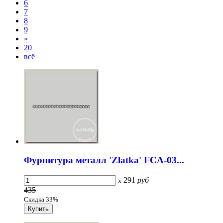
6
7
8
9
»
20
всё
Фурнитура металл 'Zlatka' FCA-03...
291
руб
x
435
Скидка 33%