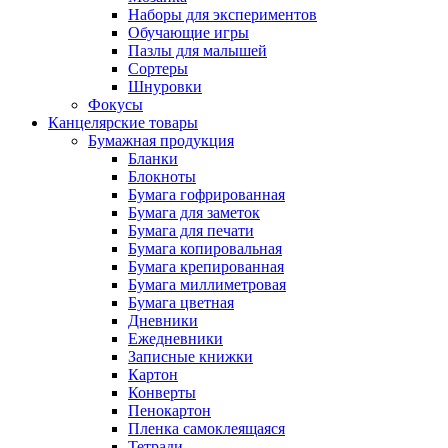
Наборы для экспериментов
Обучающие игры
Пазлы для малышей
Сортеры
Шнуровки
Фокусы
Канцелярские товары
Бумажная продукция
Бланки
Блокноты
Бумага гофрированная
Бумага для заметок
Бумага для печати
Бумага копировальная
Бумага крепированная
Бумага миллиметровая
Бумага цветная
Дневники
Ежедневники
Записные книжки
Картон
Конверты
Пенокартон
Пленка самоклеящаяся
Тетради