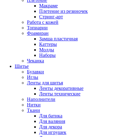
Плетение
Макраме
Плетение из резиночек
Стринг-арт
Работа с кожей
Топиарии
Фоамиран
Замша пластичная
Каттеры
Молды
Наборы
Чеканка
Шитье
Булавки
Иглы
Ленты для шитья
Ленты декоративные
Ленты технические
Наполнители
Нитки
Ткани
Для батика
Для валяния
Для декора
Для игрушек