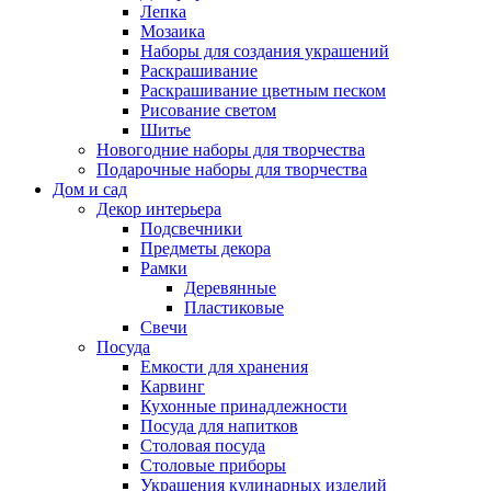
Лепка
Мозаика
Наборы для создания украшений
Раскрашивание
Раскрашивание цветным песком
Рисование светом
Шитье
Новогодние наборы для творчества
Подарочные наборы для творчества
Дом и сад
Декор интерьера
Подсвечники
Предметы декора
Рамки
Деревянные
Пластиковые
Свечи
Посуда
Емкости для хранения
Карвинг
Кухонные принадлежности
Посуда для напитков
Столовая посуда
Столовые приборы
Украшения кулинарных изделий