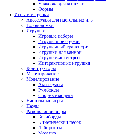
Упаковка для выпечки
Формы
Игры и игрушки
Аксессуары для настольных игр
Головоломки
Игрушки
Игровые наборы
Игрушечное оружие
Игрушечный транспорт
Игрушки для ванной
Игрушки-антистресс
Интерактивные игрушки
Конструкторы
Макетирование
Моделирование
Аксессуары
Румбоксы
Сборные модели
Настольные игры
Пазлы
Развивающие игры
Бизиборды
Кинетический песок
Лабиринты
Мозаика