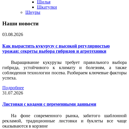
Шилья
Шкатулки
Шнуры
Наши новости
03.08.2026
Как вырастить кукурузу с высокой регулярностью
урожая: секреты выбора гибридов и агротехники
Выращивание кукурузы требует правильного выбора
гибрида, устойчивого к климату и болезням, а также
соблюдения технологии посева. Разбираем ключевые факторы
успеха.
Подробнее
31.07.2026
Листовки c кодами с переменными данными
На фоне современного рынка, забитого шаблонной
рекламой, традиционные листовки и буклеты все чаще
оказываются в корзине