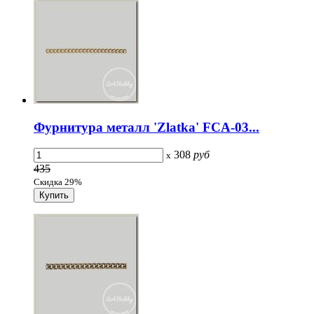
Фурнитура металл 'Zlatka' FCA-03...
308
руб
x
435
Скидка 29%