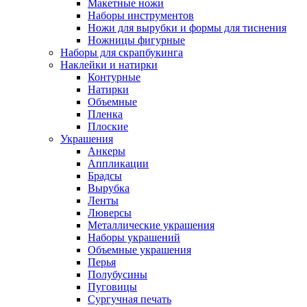
Макетные ножи
Наборы инструментов
Ножи для вырубки и формы для тиснения
Ножницы фигурные
Наборы для скрапбукинга
Наклейки и натирки
Контурные
Натирки
Объемные
Пленка
Плоские
Украшения
Анкеры
Аппликации
Брадсы
Вырубка
Ленты
Люверсы
Металлические украшения
Наборы украшений
Объемные украшения
Перья
Полубусины
Пуговицы
Сургучная печать