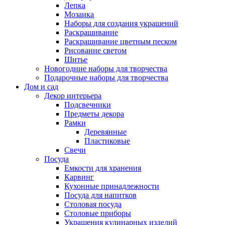
Лепка
Мозаика
Наборы для создания украшений
Раскрашивание
Раскрашивание цветным песком
Рисование светом
Шитье
Новогодние наборы для творчества
Подарочные наборы для творчества
Дом и сад
Декор интерьера
Подсвечники
Предметы декора
Рамки
Деревянные
Пластиковые
Свечи
Посуда
Емкости для хранения
Карвинг
Кухонные принадлежности
Посуда для напитков
Столовая посуда
Столовые приборы
Украшения кулинарных изделий