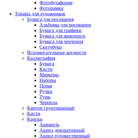
Фотобутафория
Фоторамки
Товары для художников
Бумага для рисования
Альбомы для рисования
Бумага для графики
Бумага для живописи
Бумага для черчения
Скетчбуки
Вспомогательные жидкости
Каллиграфия
Бумага
Кисти
Маркеры
Наборы
Перья
Ручки
Тушь
Чернила
Картон грунтованный
Кисти
Краски
Акварель
Акрил декоративный
Акрил художественный