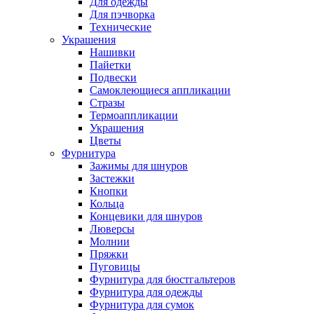
Для одежды
Для пэчворка
Технические
Украшения
Нашивки
Пайетки
Подвески
Самоклеющиеся аппликации
Стразы
Термоаппликации
Украшения
Цветы
Фурнитура
Зажимы для шнуров
Застежки
Кнопки
Кольца
Концевики для шнуров
Люверсы
Молнии
Пряжки
Пуговицы
Фурнитура для бюстгальтеров
Фурнитура для одежды
Фурнитура для сумок