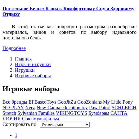
Постельное Белье: Ключ к Комфортному Сну и Здоровому
Отдыху
В этой статье мы подробно рассмотрим разнообразие
материалов, видов и советов по выбору идеального
постельного белья
Подробнее
Главная
Игры и игрушки
Игрушки
Игровые наборы
Игровые наборы
Все бренды
El`BascoToys
GooJitZu
GooZonians
My Little Pony
ND PLAY
Neca
New Canna education toy
Paw Patrol
SCHLEICH
Stretch
Sylvanian Families
VIKINGTOYS
Бумбарам
САНТА
ЛЮЧИЯ
Союзмультфильм
Сортировать по:
1