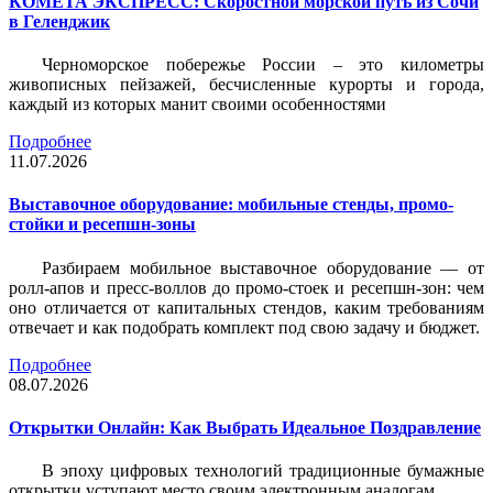
КОМЕТА ЭКСПРЕСС: Скоростной морской путь из Сочи
в Геленджик
Черноморское побережье России – это километры
живописных пейзажей, бесчисленные курорты и города,
каждый из которых манит своими особенностями
Подробнее
11.07.2026
Выставочное оборудование: мобильные стенды, промо-
стойки и ресепшн-зоны
Разбираем мобильное выставочное оборудование — от
ролл-апов и пресс-воллов до промо-стоек и ресепшн-зон: чем
оно отличается от капитальных стендов, каким требованиям
отвечает и как подобрать комплект под свою задачу и бюджет.
Подробнее
08.07.2026
Открытки Онлайн: Как Выбрать Идеальное Поздравление
В эпоху цифровых технологий традиционные бумажные
открытки уступают место своим электронным аналогам