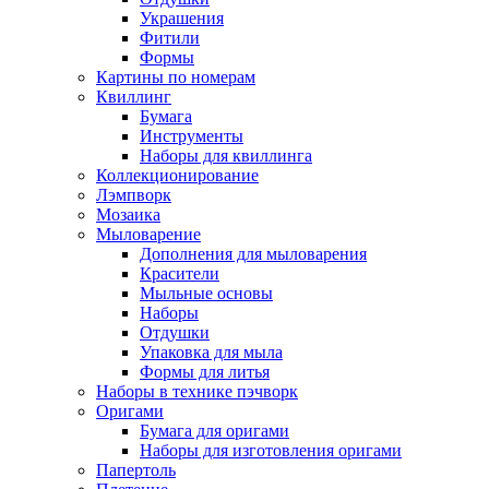
Украшения
Фитили
Формы
Картины по номерам
Квиллинг
Бумага
Инструменты
Наборы для квиллинга
Коллекционирование
Лэмпворк
Мозаика
Мыловарение
Дополнения для мыловарения
Красители
Мыльные основы
Наборы
Отдушки
Упаковка для мыла
Формы для литья
Наборы в технике пэчворк
Оригами
Бумага для оригами
Наборы для изготовления оригами
Папертоль