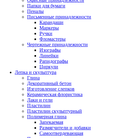
Офисные принадлежности
Папки для бумаги
Пеналы
Письменные принадлежности
Карандаши
Маркеры
Ручки
Фломастеры
Чертежные принадлежности
Изографы
Линейки
Рапидографы
Циркули
Лепка и скульптура
Глина
Декоративный бетон
Изготовление слепков
Керамическая флористика
Лаки и гели
Пластилин
Пластилин скульптурный
Полимерная глина
Запекаемая
Размягчители и добавки
Самоотвердевающая