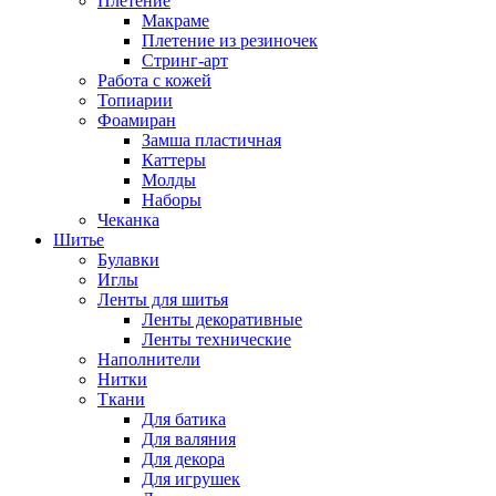
Плетение
Макраме
Плетение из резиночек
Стринг-арт
Работа с кожей
Топиарии
Фоамиран
Замша пластичная
Каттеры
Молды
Наборы
Чеканка
Шитье
Булавки
Иглы
Ленты для шитья
Ленты декоративные
Ленты технические
Наполнители
Нитки
Ткани
Для батика
Для валяния
Для декора
Для игрушек