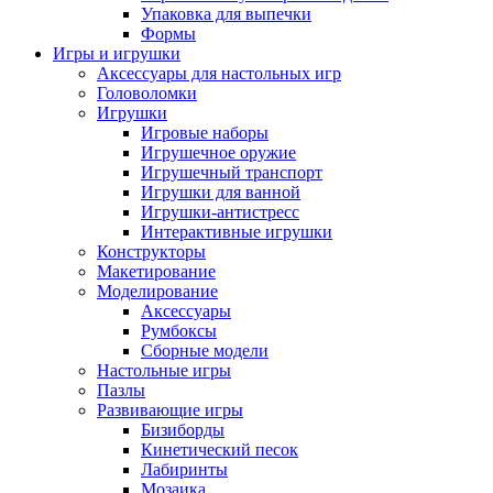
Упаковка для выпечки
Формы
Игры и игрушки
Аксессуары для настольных игр
Головоломки
Игрушки
Игровые наборы
Игрушечное оружие
Игрушечный транспорт
Игрушки для ванной
Игрушки-антистресс
Интерактивные игрушки
Конструкторы
Макетирование
Моделирование
Аксессуары
Румбоксы
Сборные модели
Настольные игры
Пазлы
Развивающие игры
Бизиборды
Кинетический песок
Лабиринты
Мозаика