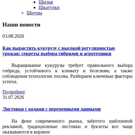
Шилья
Шкатулки
Шнуры
Наши новости
03.08.2026
Как вырастить кукурузу с высокой регулярностью
урожая: секреты выбора гибридов и агротехники
Выращивание кукурузы требует правильного выбора
гибрида, устойчивого к климату и болезням, а также
соблюдения технологии посева. Разбираем ключевые факторы
успеха.
Подробнее
31.07.2026
Листовки c кодами с переменными данными
На фоне современного рынка, забитого шаблонной
рекламой, традиционные листовки и буклеты все чаще
оказываются в корзине