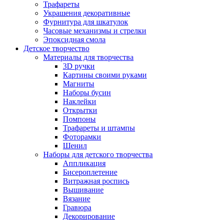
Трафареты
Украшения декоративные
Фурнитура для шкатулок
Часовые механизмы и стрелки
Эпоксидная смола
Детское творчество
Материалы для творчества
3D ручки
Картины своими руками
Магниты
Наборы бусин
Наклейки
Открытки
Помпоны
Трафареты и штампы
Фоторамки
Шенил
Наборы для детского творчества
Аппликация
Бисероплетение
Витражная роспись
Вышивание
Вязание
Гравюра
Декорирование