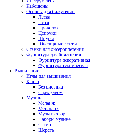
Инструменты
Кабошоны
Основы для бижутерии
Леска
Нити
Проволока
Цепочки
Шнуры
Ювелирные ленты
Станки для бисероплетения
Фурнитура для бижутерии
Фурнитура декоративная
Фурнитура техническая
Вышивание
Иглы для вышивания
Канва
Без рисунка
С рисунком
Мулине
Меланж
Металлик
Мультиколор
Наборы мулине
Сатин
Шерсть