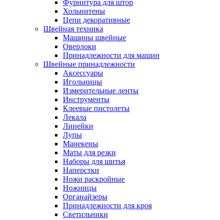
Фурнитура для штор
Хольнитены
Цепи декоративные
Швейная техника
Машины швейные
Оверлоки
Принадлежности для машин
Швейные принадлежности
Аксессуары
Игольницы
Измерительные ленты
Инструменты
Клеевые пистолеты
Лекала
Линейки
Лупы
Манекены
Маты для резки
Наборы для шитья
Наперстки
Ножи раскройные
Ножницы
Органайзеры
Принадлежности для кроя
Светильники