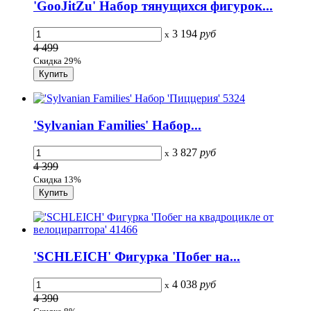
'GooJitZu' Набор тянущихся фигурок...
3 194
руб
x
4 499
Скидка 29%
'Sylvanian Families' Набор...
3 827
руб
x
4 399
Скидка 13%
'SCHLEICH' Фигурка 'Побег на...
4 038
руб
x
4 390