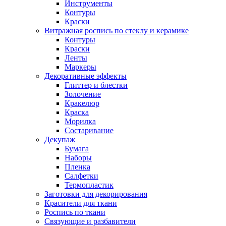
Инструменты
Контуры
Краски
Витражная роспись по стеклу и керамике
Контуры
Краски
Ленты
Маркеры
Декоративные эффекты
Глиттер и блестки
Золочение
Кракелюр
Краска
Морилка
Состаривание
Декупаж
Бумага
Наборы
Пленка
Салфетки
Термопластик
Заготовки для декорирования
Красители для ткани
Роспись по ткани
Связующие и разбавители