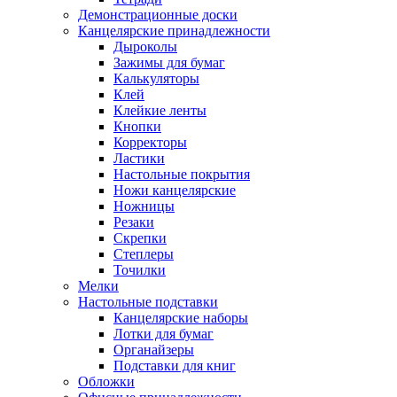
Демонстрационные доски
Канцелярские принадлежности
Дыроколы
Зажимы для бумаг
Калькуляторы
Клей
Клейкие ленты
Кнопки
Корректоры
Ластики
Настольные покрытия
Ножи канцелярские
Ножницы
Резаки
Скрепки
Степлеры
Точилки
Мелки
Настольные подставки
Канцелярские наборы
Лотки для бумаг
Органайзеры
Подставки для книг
Обложки