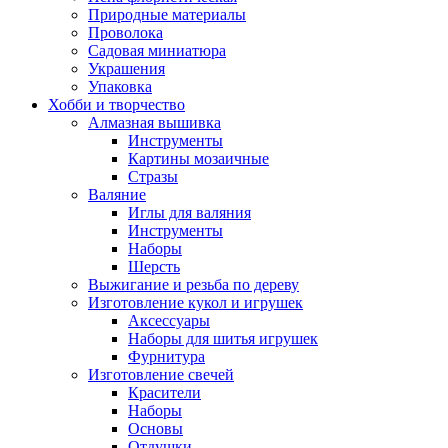
Природные материалы
Проволока
Садовая миниатюра
Украшения
Упаковка
Хобби и творчество
Алмазная вышивка
Инструменты
Картины мозаичные
Стразы
Валяние
Иглы для валяния
Инструменты
Наборы
Шерсть
Выжигание и резьба по дереву
Изготовление кукол и игрушек
Аксессуары
Наборы для шитья игрушек
Фурнитура
Изготовление свечей
Красители
Наборы
Основы
Отдушки