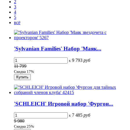
2
3
4
5
всё
'Sylvanian Families' Набор 'Маяк...
9 793
руб
x
11 799
Скидка 17%
'SCHLEICH' Игровой набор 'Фургон...
7 485
руб
x
9 980
Скидка 25%