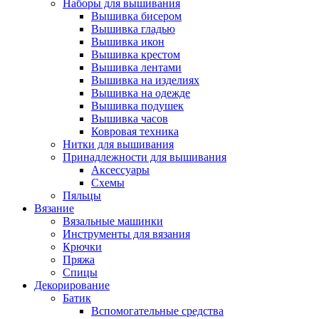
Наборы для вышивания
Вышивка бисером
Вышивка гладью
Вышивка икон
Вышивка крестом
Вышивка лентами
Вышивка на изделиях
Вышивка на одежде
Вышивка подушек
Вышивка часов
Ковровая техника
Нитки для вышивания
Принадлежности для вышивания
Аксессуары
Схемы
Пяльцы
Вязание
Вязальные машинки
Инструменты для вязания
Крючки
Пряжа
Спицы
Декорирование
Батик
Вспомогательные средства