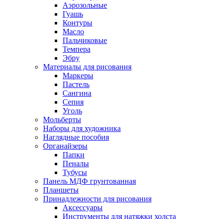
Аэрозольные
Гуашь
Контуры
Масло
Пальчиковые
Темпера
Эбру
Материалы для рисования
Маркеры
Пастель
Сангина
Сепия
Уголь
Мольберты
Наборы для художника
Наглядные пособия
Органайзеры
Папки
Пеналы
Тубусы
Панель МДФ грунтованная
Планшеты
Принадлежности для рисования
Аксессуары
Инструменты для натяжки холста