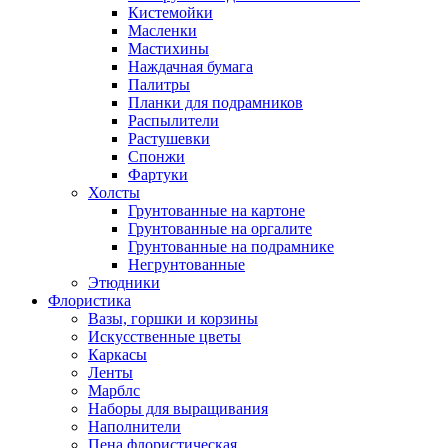
Кистемойки
Масленки
Мастихины
Наждачная бумага
Палитры
Планки для подрамников
Распылители
Растушевки
Спонжи
Фартуки
Холсты
Грунтованные на картоне
Грунтованные на оргалите
Грунтованные на подрамнике
Негрунтованные
Этюдники
Флористика
Вазы, горшки и корзины
Искусственные цветы
Каркасы
Ленты
Марблс
Наборы для выращивания
Наполнители
Пена флористическая