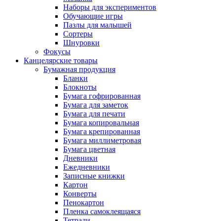
Наборы для экспериментов
Обучающие игры
Пазлы для малышей
Сортеры
Шнуровки
Фокусы
Канцелярские товары
Бумажная продукция
Бланки
Блокноты
Бумага гофрированная
Бумага для заметок
Бумага для печати
Бумага копировальная
Бумага крепированная
Бумага миллиметровая
Бумага цветная
Дневники
Ежедневники
Записные книжки
Картон
Конверты
Пенокартон
Пленка самоклеящаяся
Тетради