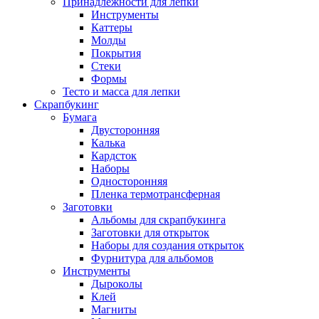
Принадлежности для лепки
Инструменты
Каттеры
Молды
Покрытия
Стеки
Формы
Тесто и масса для лепки
Скрапбукинг
Бумага
Двусторонняя
Калька
Кардсток
Наборы
Односторонняя
Пленка термотрансферная
Заготовки
Альбомы для скрапбукинга
Заготовки для открыток
Наборы для создания открыток
Фурнитура для альбомов
Инструменты
Дыроколы
Клей
Магниты