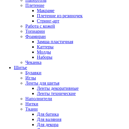
Папертоль
Плетение
Макраме
Плетение из резиночек
Стринг-арт
Работа с кожей
Топиарии
Фоамиран
Замша пластичная
Каттеры
Молды
Наборы
Чеканка
Шитье
Булавки
Иглы
Ленты для шитья
Ленты декоративные
Ленты технические
Наполнители
Нитки
Ткани
Для батика
Для валяния
Для декора