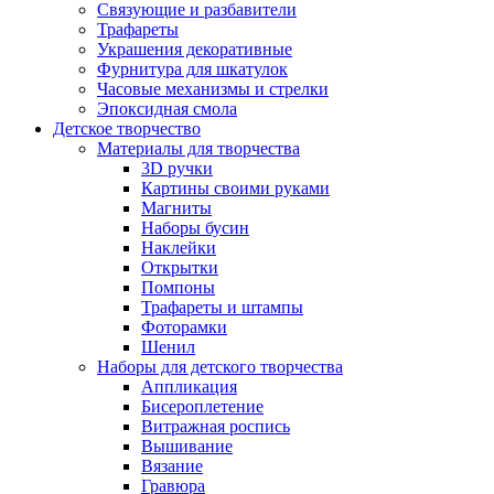
Связующие и разбавители
Трафареты
Украшения декоративные
Фурнитура для шкатулок
Часовые механизмы и стрелки
Эпоксидная смола
Детское творчество
Материалы для творчества
3D ручки
Картины своими руками
Магниты
Наборы бусин
Наклейки
Открытки
Помпоны
Трафареты и штампы
Фоторамки
Шенил
Наборы для детского творчества
Аппликация
Бисероплетение
Витражная роспись
Вышивание
Вязание
Гравюра