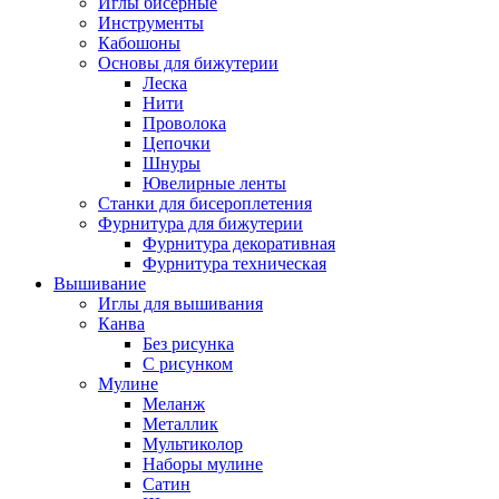
Иглы бисерные
Инструменты
Кабошоны
Основы для бижутерии
Леска
Нити
Проволока
Цепочки
Шнуры
Ювелирные ленты
Станки для бисероплетения
Фурнитура для бижутерии
Фурнитура декоративная
Фурнитура техническая
Вышивание
Иглы для вышивания
Канва
Без рисунка
С рисунком
Мулине
Меланж
Металлик
Мультиколор
Наборы мулине
Сатин