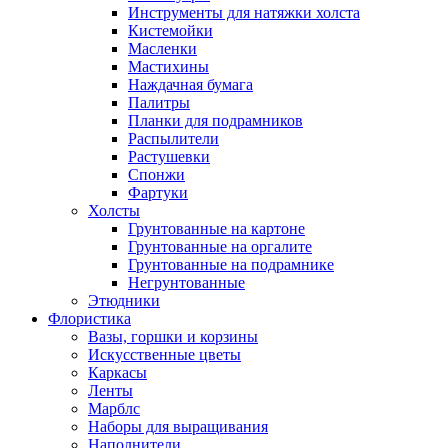
Инструменты для натяжки холста
Кистемойки
Масленки
Мастихины
Наждачная бумага
Палитры
Планки для подрамников
Распылители
Растушевки
Спонжи
Фартуки
Холсты
Грунтованные на картоне
Грунтованные на оргалите
Грунтованные на подрамнике
Негрунтованные
Этюдники
Флористика
Вазы, горшки и корзины
Искусственные цветы
Каркасы
Ленты
Марблс
Наборы для выращивания
Наполнители