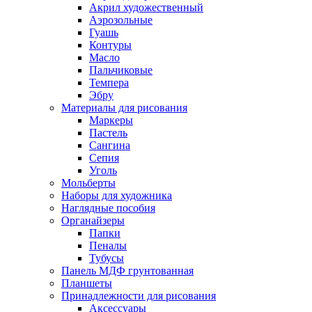
Акрил художественный
Аэрозольные
Гуашь
Контуры
Масло
Пальчиковые
Темпера
Эбру
Материалы для рисования
Маркеры
Пастель
Сангина
Сепия
Уголь
Мольберты
Наборы для художника
Наглядные пособия
Органайзеры
Папки
Пеналы
Тубусы
Панель МДФ грунтованная
Планшеты
Принадлежности для рисования
Аксессуары