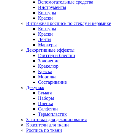
Вспомогательные средства
Инструменты
Контуры
Краски
Витражная роспись по стеклу и керамике
Контуры
Краски
Ленты
Маркеры
Декоративные эффекты
Глиттер и блестки
Золочение
Кракелюр
Краска
Морилка
Состаривание
Декупаж
Бумага
Наборы
Пленка
Салфетки
Термопластик
Заготовки для декорирования
Красители для ткани
Роспись по ткани