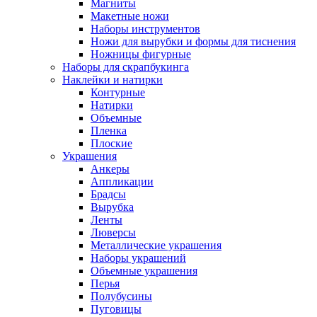
Магниты
Макетные ножи
Наборы инструментов
Ножи для вырубки и формы для тиснения
Ножницы фигурные
Наборы для скрапбукинга
Наклейки и натирки
Контурные
Натирки
Объемные
Пленка
Плоские
Украшения
Анкеры
Аппликации
Брадсы
Вырубка
Ленты
Люверсы
Металлические украшения
Наборы украшений
Объемные украшения
Перья
Полубусины
Пуговицы