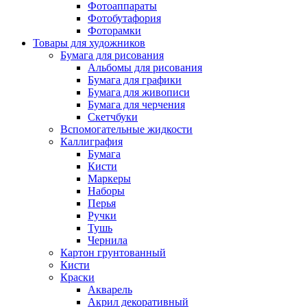
Фотоаппараты
Фотобутафория
Фоторамки
Товары для художников
Бумага для рисования
Альбомы для рисования
Бумага для графики
Бумага для живописи
Бумага для черчения
Скетчбуки
Вспомогательные жидкости
Каллиграфия
Бумага
Кисти
Маркеры
Наборы
Перья
Ручки
Тушь
Чернила
Картон грунтованный
Кисти
Краски
Акварель
Акрил декоративный