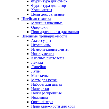
Фурнитура для сумок
Фурнитура для штор
Хольнитены
Цепи декоративные
Швейная техника
Машины швейные
Оверлоки
Принадлежности для машин
Швейные принадлежности
Аксессуары
Игольницы
Измерительные ленты
Инструменты
Клеевые пистолеты
Лекала
Линейки
Лупы
Манекены
Маты для резки
Наборы для шитья
Наперстки
Ножи раскройные
Ножницы
Органайзеры
Принадлежности для кроя