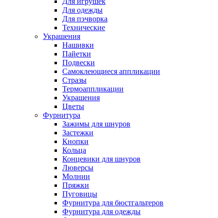
Для игрушек
Для одежды
Для пэчворка
Технические
Украшения
Нашивки
Пайетки
Подвески
Самоклеющиеся аппликации
Стразы
Термоаппликации
Украшения
Цветы
Фурнитура
Зажимы для шнуров
Застежки
Кнопки
Кольца
Концевики для шнуров
Люверсы
Молнии
Пряжки
Пуговицы
Фурнитура для бюстгальтеров
Фурнитура для одежды