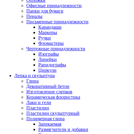
Обложки
Офисные принадлежности
Папки для бумаги
Пеналы
Письменные принадлежности
Карандаши
Маркеры
Ручки
Фломастеры
Чертежные принадлежности
Изографы
Линейки
Рапидографы
Циркули
Лепка и скульптура
Глина
Декоративный бетон
Изготовление слепков
Керамическая флористика
Лаки и гели
Пластилин
Пластилин скульптурный
Полимерная глина
Запекаемая
Размягчители и добавки