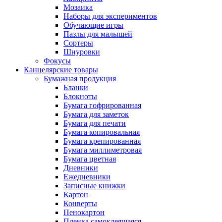
Мозаика
Наборы для экспериментов
Обучающие игры
Пазлы для малышей
Сортеры
Шнуровки
Фокусы
Канцелярские товары
Бумажная продукция
Бланки
Блокноты
Бумага гофрированная
Бумага для заметок
Бумага для печати
Бумага копировальная
Бумага крепированная
Бумага миллиметровая
Бумага цветная
Дневники
Ежедневники
Записные книжки
Картон
Конверты
Пенокартон
Пленка самоклеящаяся