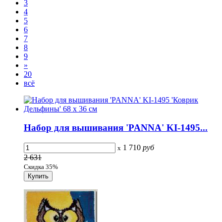
3
4
5
6
7
8
9
»
20
всё
Набор для вышивания 'PANNA' KI-1495...
1 710
руб
x
2 631
Скидка 35%