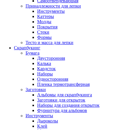
Самоотвердевающая
Принадлежности для лепки
Инструменты
Каттеры
Молды
Покрытия
Стеки
Формы
Тесто и масса для лепки
Скрапбукинг
Бумага
Двусторонняя
Калька
Кардсток
Наборы
Односторонняя
Пленка термотрансферная
Заготовки
Альбомы для скрапбукинга
Заготовки для открыток
Наборы для создания открыток
Фурнитура для альбомов
Инструменты
Дыроколы
Клей