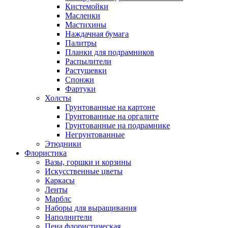
Кистемойки
Масленки
Мастихины
Наждачная бумага
Палитры
Планки для подрамников
Распылители
Растушевки
Спонжи
Фартуки
Холсты
Грунтованные на картоне
Грунтованные на оргалите
Грунтованные на подрамнике
Негрунтованные
Этюдники
Флористика
Вазы, горшки и корзины
Искусственные цветы
Каркасы
Ленты
Марблс
Наборы для выращивания
Наполнители
Пена флористическая