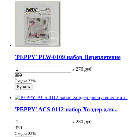
'PEPPY' PLW-0109 набор Переплетение
276
руб
x
359
Скидка 23%
'PEPPY' ACS-0112 набор Холдер для...
280
руб
x
359
Скидка 22%