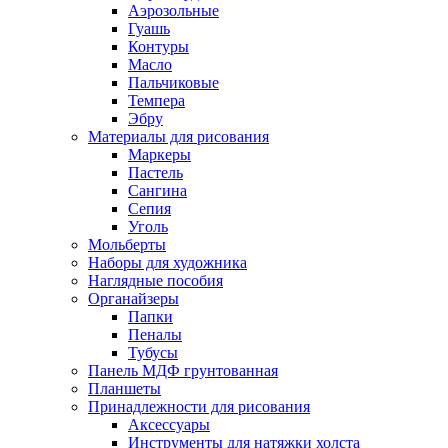
Аэрозольные
Гуашь
Контуры
Масло
Пальчиковые
Темпера
Эбру
Материалы для рисования
Маркеры
Пастель
Сангина
Сепия
Уголь
Мольберты
Наборы для художника
Наглядные пособия
Органайзеры
Папки
Пеналы
Тубусы
Панель МДФ грунтованная
Планшеты
Принадлежности для рисования
Аксессуары
Инструменты для натяжки холста