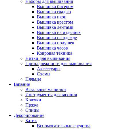
Наборы для вышивания
Вышивка бисером
Вышивка гладью
Вышивка икон
Вышивка крестом
Вышивка лентами
Вышивка на изделиях
Вышивка на одежде
Вышивка подушек
Вышивка часов
Ковровая техника
Нитки для вышивания
Принадлежности для вышивания
Аксессуары
Схемы
Пяльцы
Вязание
Вязальные машинки
Инструменты для вязания
Крючки
Пряжа
Спицы
Декорирование
Батик
Вспомогательные средства