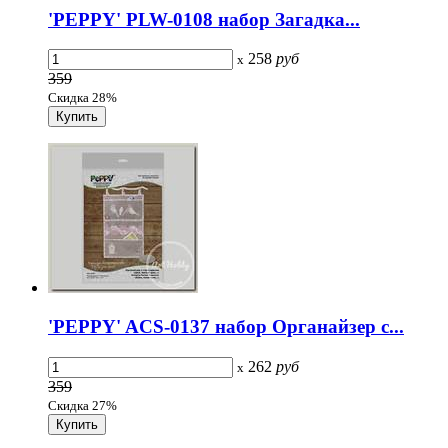
'PEPPY' PLW-0108 набор Загадка...
258
руб
x
359
Скидка 28%
'PEPPY' ACS-0137 набор Органайзер с...
262
руб
x
359
Скидка 27%