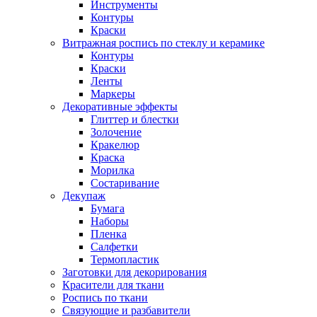
Инструменты
Контуры
Краски
Витражная роспись по стеклу и керамике
Контуры
Краски
Ленты
Маркеры
Декоративные эффекты
Глиттер и блестки
Золочение
Кракелюр
Краска
Морилка
Состаривание
Декупаж
Бумага
Наборы
Пленка
Салфетки
Термопластик
Заготовки для декорирования
Красители для ткани
Роспись по ткани
Связующие и разбавители