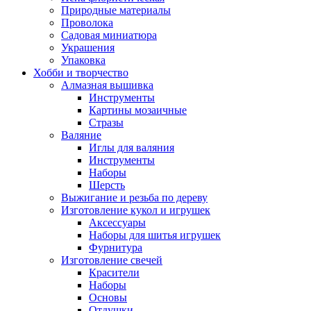
Природные материалы
Проволока
Садовая миниатюра
Украшения
Упаковка
Хобби и творчество
Алмазная вышивка
Инструменты
Картины мозаичные
Стразы
Валяние
Иглы для валяния
Инструменты
Наборы
Шерсть
Выжигание и резьба по дереву
Изготовление кукол и игрушек
Аксессуары
Наборы для шитья игрушек
Фурнитура
Изготовление свечей
Красители
Наборы
Основы
Отдушки