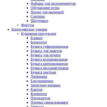
Наборы для экспериментов
Обучающие игры
Пазлы для малышей
Сортеры
Шнуровки
Фокусы
Канцелярские товары
Бумажная продукция
Бланки
Блокноты
Бумага гофрированная
Бумага для заметок
Бумага для печати
Бумага копировальная
Бумага крепированная
Бумага миллиметровая
Бумага цветная
Дневники
Ежедневники
Записные книжки
Картон
Конверты
Пенокартон
Пленка самоклеящаяся
Тетради