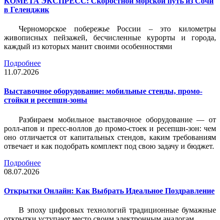
КОМЕТА ЭКСПРЕСС: Скоростной морской путь из Сочи
в Геленджик
Черноморское побережье России – это километры
живописных пейзажей, бесчисленные курорты и города,
каждый из которых манит своими особенностями
Подробнее
11.07.2026
Выставочное оборудование: мобильные стенды, промо-
стойки и ресепшн-зоны
Разбираем мобильное выставочное оборудование — от
ролл-апов и пресс-воллов до промо-стоек и ресепшн-зон: чем
оно отличается от капитальных стендов, каким требованиям
отвечает и как подобрать комплект под свою задачу и бюджет.
Подробнее
08.07.2026
Открытки Онлайн: Как Выбрать Идеальное Поздравление
В эпоху цифровых технологий традиционные бумажные
открытки уступают место своим электронным аналогам