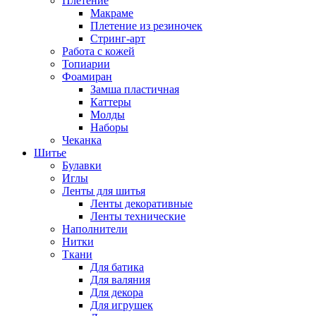
Плетение
Макраме
Плетение из резиночек
Стринг-арт
Работа с кожей
Топиарии
Фоамиран
Замша пластичная
Каттеры
Молды
Наборы
Чеканка
Шитье
Булавки
Иглы
Ленты для шитья
Ленты декоративные
Ленты технические
Наполнители
Нитки
Ткани
Для батика
Для валяния
Для декора
Для игрушек