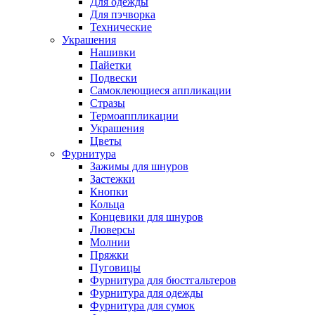
Для одежды
Для пэчворка
Технические
Украшения
Нашивки
Пайетки
Подвески
Самоклеющиеся аппликации
Стразы
Термоаппликации
Украшения
Цветы
Фурнитура
Зажимы для шнуров
Застежки
Кнопки
Кольца
Концевики для шнуров
Люверсы
Молнии
Пряжки
Пуговицы
Фурнитура для бюстгальтеров
Фурнитура для одежды
Фурнитура для сумок