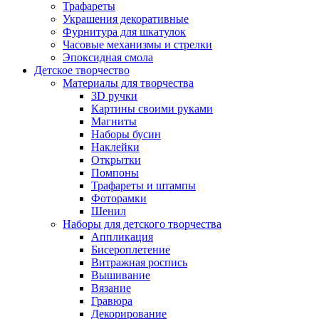
Трафареты
Украшения декоративные
Фурнитура для шкатулок
Часовые механизмы и стрелки
Эпоксидная смола
Детское творчество
Материалы для творчества
3D ручки
Картины своими руками
Магниты
Наборы бусин
Наклейки
Открытки
Помпоны
Трафареты и штампы
Фоторамки
Шенил
Наборы для детского творчества
Аппликация
Бисероплетение
Витражная роспись
Вышивание
Вязание
Гравюра
Декорирование