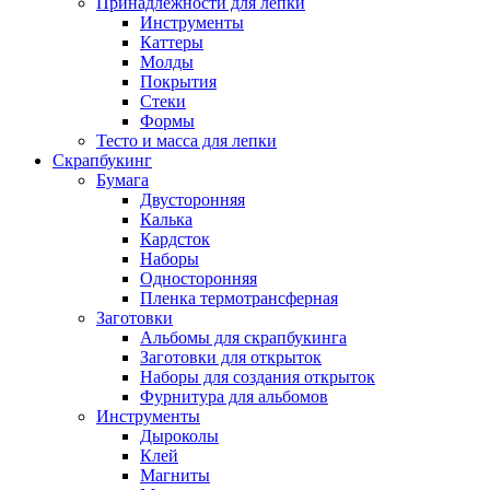
Принадлежности для лепки
Инструменты
Каттеры
Молды
Покрытия
Стеки
Формы
Тесто и масса для лепки
Скрапбукинг
Бумага
Двусторонняя
Калька
Кардсток
Наборы
Односторонняя
Пленка термотрансферная
Заготовки
Альбомы для скрапбукинга
Заготовки для открыток
Наборы для создания открыток
Фурнитура для альбомов
Инструменты
Дыроколы
Клей
Магниты