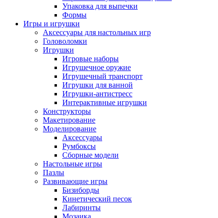
Упаковка для выпечки
Формы
Игры и игрушки
Аксессуары для настольных игр
Головоломки
Игрушки
Игровые наборы
Игрушечное оружие
Игрушечный транспорт
Игрушки для ванной
Игрушки-антистресс
Интерактивные игрушки
Конструкторы
Макетирование
Моделирование
Аксессуары
Румбоксы
Сборные модели
Настольные игры
Пазлы
Развивающие игры
Бизиборды
Кинетический песок
Лабиринты
Мозаика