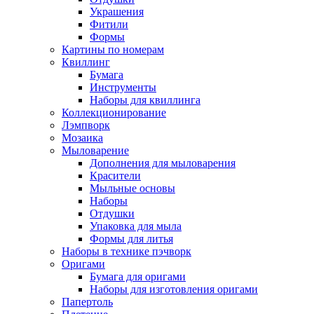
Украшения
Фитили
Формы
Картины по номерам
Квиллинг
Бумага
Инструменты
Наборы для квиллинга
Коллекционирование
Лэмпворк
Мозаика
Мыловарение
Дополнения для мыловарения
Красители
Мыльные основы
Наборы
Отдушки
Упаковка для мыла
Формы для литья
Наборы в технике пэчворк
Оригами
Бумага для оригами
Наборы для изготовления оригами
Папертоль