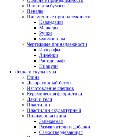
Офисные принадлежности
Папки для бумаги
Пеналы
Письменные принадлежности
Карандаши
Маркеры
Ручки
Фломастеры
Чертежные принадлежности
Изографы
Линейки
Рапидографы
Циркули
Лепка и скульптура
Глина
Декоративный бетон
Изготовление слепков
Керамическая флористика
Лаки и гели
Пластилин
Пластилин скульптурный
Полимерная глина
Запекаемая
Размягчители и добавки
Самоотвердевающая