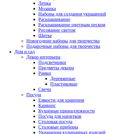
Лепка
Мозаика
Наборы для создания украшений
Раскрашивание
Раскрашивание цветным песком
Рисование светом
Шитье
Новогодние наборы для творчества
Подарочные наборы для творчества
Дом и сад
Декор интерьера
Подсвечники
Предметы декора
Рамки
Деревянные
Пластиковые
Свечи
Посуда
Емкости для хранения
Карвинг
Кухонные принадлежности
Посуда для напитков
Столовая посуда
Столовые приборы
Украшения кулинарных изделий