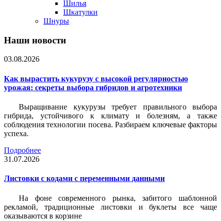
Шилья
Шкатулки
Шнуры
Наши новости
03.08.2026
Как вырастить кукурузу с высокой регулярностью
урожая: секреты выбора гибридов и агротехники
Выращивание кукурузы требует правильного выбора
гибрида, устойчивого к климату и болезням, а также
соблюдения технологии посева. Разбираем ключевые факторы
успеха.
Подробнее
31.07.2026
Листовки c кодами с переменными данными
На фоне современного рынка, забитого шаблонной
рекламой, традиционные листовки и буклеты все чаще
оказываются в корзине