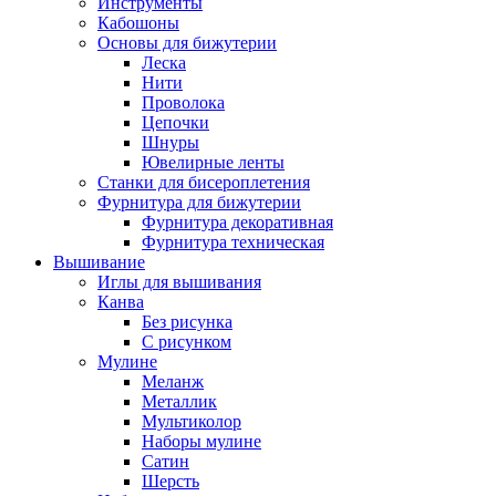
Инструменты
Кабошоны
Основы для бижутерии
Леска
Нити
Проволока
Цепочки
Шнуры
Ювелирные ленты
Станки для бисероплетения
Фурнитура для бижутерии
Фурнитура декоративная
Фурнитура техническая
Вышивание
Иглы для вышивания
Канва
Без рисунка
С рисунком
Мулине
Меланж
Металлик
Мультиколор
Наборы мулине
Сатин
Шерсть