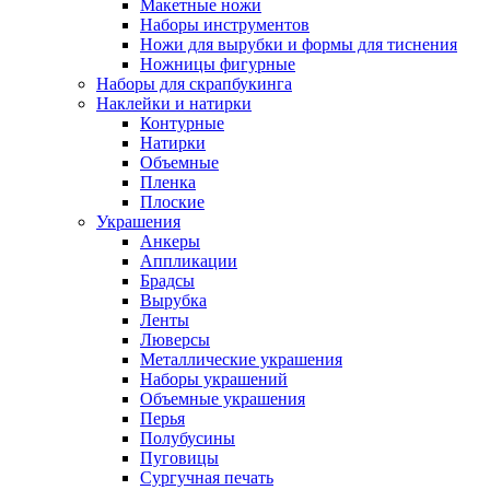
Макетные ножи
Наборы инструментов
Ножи для вырубки и формы для тиснения
Ножницы фигурные
Наборы для скрапбукинга
Наклейки и натирки
Контурные
Натирки
Объемные
Пленка
Плоские
Украшения
Анкеры
Аппликации
Брадсы
Вырубка
Ленты
Люверсы
Металлические украшения
Наборы украшений
Объемные украшения
Перья
Полубусины
Пуговицы
Сургучная печать