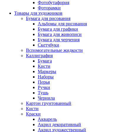
Фотобутафория
Фоторамки
Товары для художников
Бумага для рисования
Альбомы для рисования
Бумага для графики
Бумага для живописи
Бумага для черчения
Скетчбуки
Вспомогательные жидкости
Каллиграфия
Бумага
Кисти
Маркеры
Наборы
Перья
Ручки
Тушь
Чернила
Картон грунтованный
Кисти
Краски
Акварель
Акрил декоративный
Акрил художественный