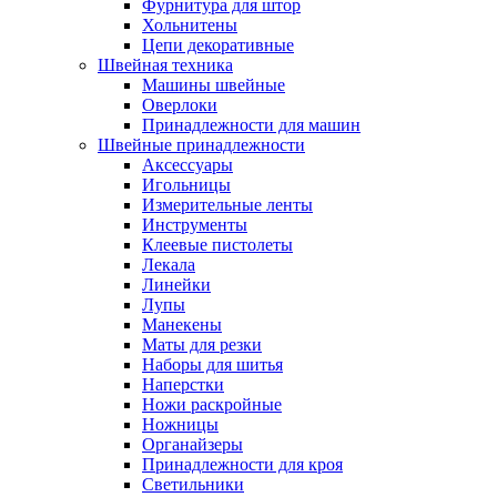
Фурнитура для штор
Хольнитены
Цепи декоративные
Швейная техника
Машины швейные
Оверлоки
Принадлежности для машин
Швейные принадлежности
Аксессуары
Игольницы
Измерительные ленты
Инструменты
Клеевые пистолеты
Лекала
Линейки
Лупы
Манекены
Маты для резки
Наборы для шитья
Наперстки
Ножи раскройные
Ножницы
Органайзеры
Принадлежности для кроя
Светильники