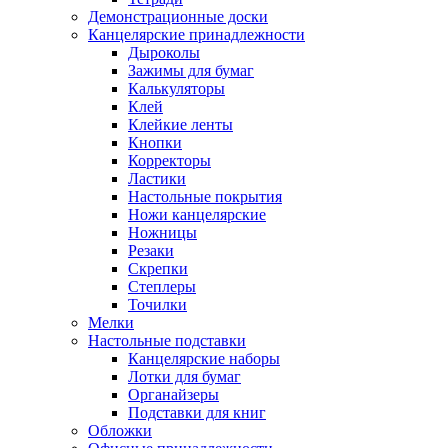
Демонстрационные доски
Канцелярские принадлежности
Дыроколы
Зажимы для бумаг
Калькуляторы
Клей
Клейкие ленты
Кнопки
Корректоры
Ластики
Настольные покрытия
Ножи канцелярские
Ножницы
Резаки
Скрепки
Степлеры
Точилки
Мелки
Настольные подставки
Канцелярские наборы
Лотки для бумаг
Органайзеры
Подставки для книг
Обложки