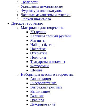
Трафареты
Украшения декоративные
Фурнитура для шкатулок
Часовые механизмы и стрелки
Эпоксидная смола
Детское творчество
Материалы для творчества
3D ручки
Картины своими руками
Магниты
Наборы бусин
Наклейки
Открытки
Помпоны
Трафареты и штампы
Фоторамки
Шенил
Наборы для детского творчества
Аппликация
Бисероплетение
Витражная роспись
Вышивание
Вязание
Гравюра
Декорирование