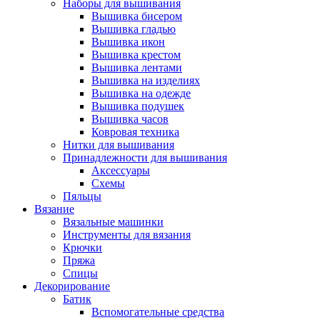
Наборы для вышивания
Вышивка бисером
Вышивка гладью
Вышивка икон
Вышивка крестом
Вышивка лентами
Вышивка на изделиях
Вышивка на одежде
Вышивка подушек
Вышивка часов
Ковровая техника
Нитки для вышивания
Принадлежности для вышивания
Аксессуары
Схемы
Пяльцы
Вязание
Вязальные машинки
Инструменты для вязания
Крючки
Пряжа
Спицы
Декорирование
Батик
Вспомогательные средства