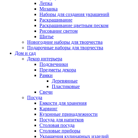
Лепка
Мозаика
Наборы для создания украшений
Раскрашивание
Раскрашивание цветным песком
Рисование светом
Шитье
Новогодние наборы для творчества
Подарочные наборы для творчества
Дом и сад
Декор интерьера
Подсвечники
Предметы декора
Рамки
Деревянные
Пластиковые
Свечи
Посуда
Емкости для хранения
Карвинг
Кухонные принадлежности
Посуда для напитков
Столовая посуда
Столовые приборы
Украшения кулинарных изделий