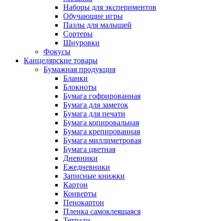
Наборы для экспериментов
Обучающие игры
Пазлы для малышей
Сортеры
Шнуровки
Фокусы
Канцелярские товары
Бумажная продукция
Бланки
Блокноты
Бумага гофрированная
Бумага для заметок
Бумага для печати
Бумага копировальная
Бумага крепированная
Бумага миллиметровая
Бумага цветная
Дневники
Ежедневники
Записные книжки
Картон
Конверты
Пенокартон
Пленка самоклеящаяся
Тетради