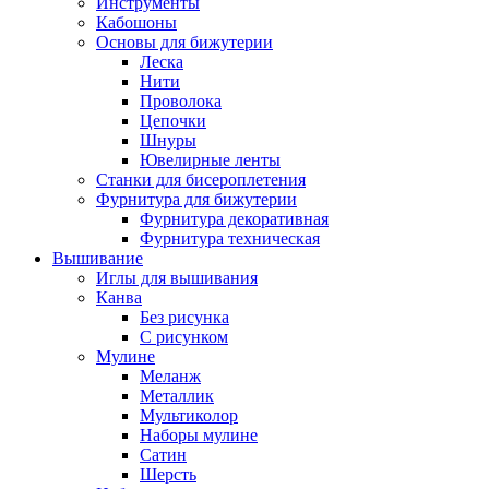
Инструменты
Кабошоны
Основы для бижутерии
Леска
Нити
Проволока
Цепочки
Шнуры
Ювелирные ленты
Станки для бисероплетения
Фурнитура для бижутерии
Фурнитура декоративная
Фурнитура техническая
Вышивание
Иглы для вышивания
Канва
Без рисунка
С рисунком
Мулине
Меланж
Металлик
Мультиколор
Наборы мулине
Сатин
Шерсть