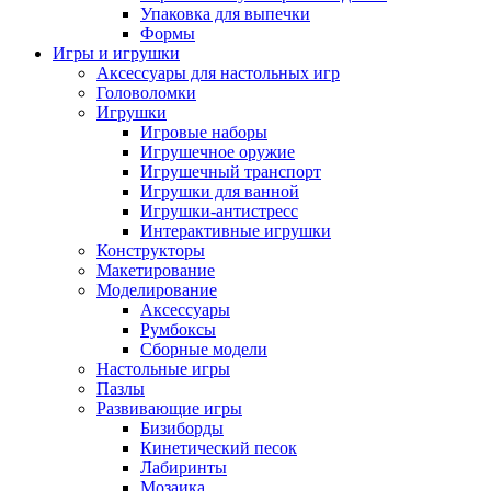
Упаковка для выпечки
Формы
Игры и игрушки
Аксессуары для настольных игр
Головоломки
Игрушки
Игровые наборы
Игрушечное оружие
Игрушечный транспорт
Игрушки для ванной
Игрушки-антистресс
Интерактивные игрушки
Конструкторы
Макетирование
Моделирование
Аксессуары
Румбоксы
Сборные модели
Настольные игры
Пазлы
Развивающие игры
Бизиборды
Кинетический песок
Лабиринты
Мозаика