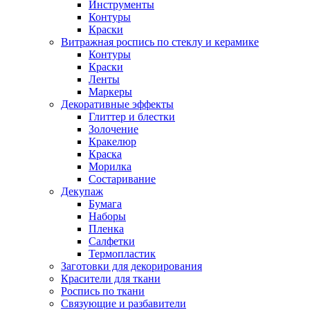
Инструменты
Контуры
Краски
Витражная роспись по стеклу и керамике
Контуры
Краски
Ленты
Маркеры
Декоративные эффекты
Глиттер и блестки
Золочение
Кракелюр
Краска
Морилка
Состаривание
Декупаж
Бумага
Наборы
Пленка
Салфетки
Термопластик
Заготовки для декорирования
Красители для ткани
Роспись по ткани
Связующие и разбавители