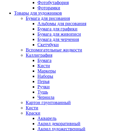
Фотобутафория
Фоторамки
Товары для художников
Бумага для рисования
Альбомы для рисования
Бумага для графики
Бумага для живописи
Бумага для черчения
Скетчбуки
Вспомогательные жидкости
Каллиграфия
Бумага
Кисти
Маркеры
Наборы
Перья
Ручки
Тушь
Чернила
Картон грунтованный
Кисти
Краски
Акварель
Акрил декоративный
Акрил художественный