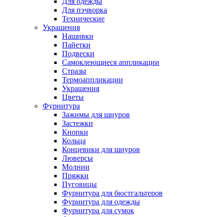
Для одежды
Для пэчворка
Технические
Украшения
Нашивки
Пайетки
Подвески
Самоклеющиеся аппликации
Стразы
Термоаппликации
Украшения
Цветы
Фурнитура
Зажимы для шнуров
Застежки
Кнопки
Кольца
Концевики для шнуров
Люверсы
Молнии
Пряжки
Пуговицы
Фурнитура для бюстгальтеров
Фурнитура для одежды
Фурнитура для сумок