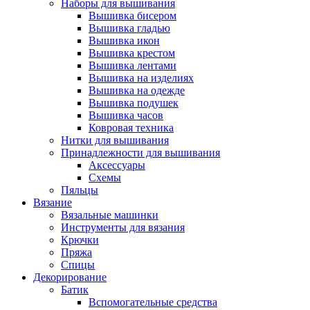
Наборы для вышивания
Вышивка бисером
Вышивка гладью
Вышивка икон
Вышивка крестом
Вышивка лентами
Вышивка на изделиях
Вышивка на одежде
Вышивка подушек
Вышивка часов
Ковровая техника
Нитки для вышивания
Принадлежности для вышивания
Аксессуары
Схемы
Пяльцы
Вязание
Вязальные машинки
Инструменты для вязания
Крючки
Пряжа
Спицы
Декорирование
Батик
Вспомогательные средства