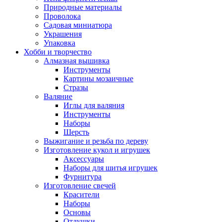
Природные материалы
Проволока
Садовая миниатюра
Украшения
Упаковка
Хобби и творчество
Алмазная вышивка
Инструменты
Картины мозаичные
Стразы
Валяние
Иглы для валяния
Инструменты
Наборы
Шерсть
Выжигание и резьба по дереву
Изготовление кукол и игрушек
Аксессуары
Наборы для шитья игрушек
Фурнитура
Изготовление свечей
Красители
Наборы
Основы
Отдушки