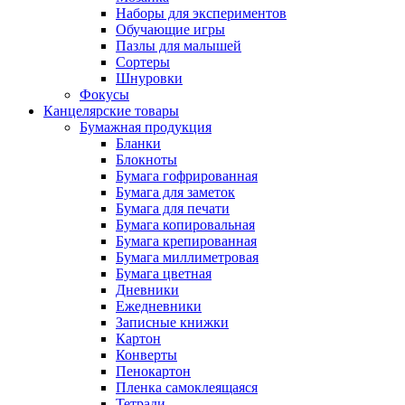
Наборы для экспериментов
Обучающие игры
Пазлы для малышей
Сортеры
Шнуровки
Фокусы
Канцелярские товары
Бумажная продукция
Бланки
Блокноты
Бумага гофрированная
Бумага для заметок
Бумага для печати
Бумага копировальная
Бумага крепированная
Бумага миллиметровая
Бумага цветная
Дневники
Ежедневники
Записные книжки
Картон
Конверты
Пенокартон
Пленка самоклеящаяся
Тетради