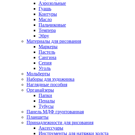
Аэрозольные
Гуашь
Контуры
Масло
Пальчиковые
Темпера
Эбру
Материалы для рисования
Маркеры
Пастель
Сангина
Сепия
Уголь
Мольберты
Наборы для художника
Наглядные пособия
Органайзеры
Папки
Пеналы
Тубусы
Панель МДФ грунтованная
Планшеты
Принадлежности для рисования
Аксессуары
Инструменты для натяжки холста