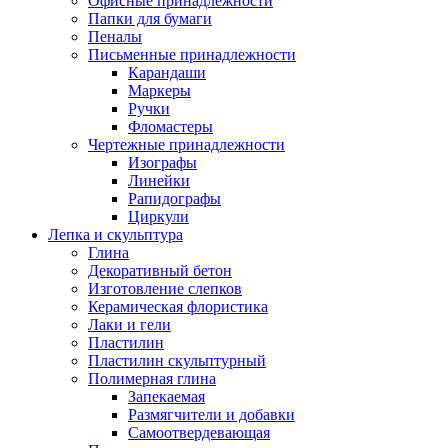
Офисные принадлежности
Папки для бумаги
Пеналы
Письменные принадлежности
Карандаши
Маркеры
Ручки
Фломастеры
Чертежные принадлежности
Изографы
Линейки
Рапидографы
Циркули
Лепка и скульптура
Глина
Декоративный бетон
Изготовление слепков
Керамическая флористика
Лаки и гели
Пластилин
Пластилин скульптурный
Полимерная глина
Запекаемая
Размягчители и добавки
Самоотвердевающая