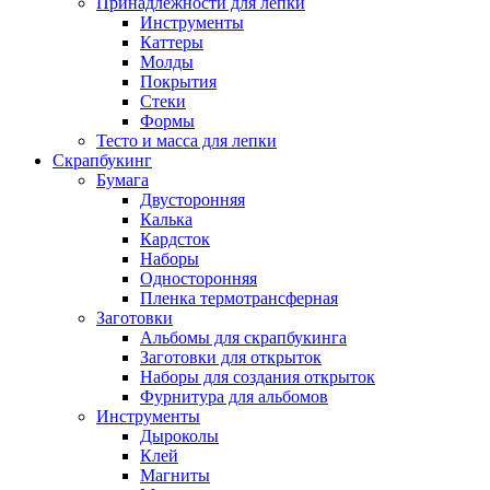
Принадлежности для лепки
Инструменты
Каттеры
Молды
Покрытия
Стеки
Формы
Тесто и масса для лепки
Скрапбукинг
Бумага
Двусторонняя
Калька
Кардсток
Наборы
Односторонняя
Пленка термотрансферная
Заготовки
Альбомы для скрапбукинга
Заготовки для открыток
Наборы для создания открыток
Фурнитура для альбомов
Инструменты
Дыроколы
Клей
Магниты