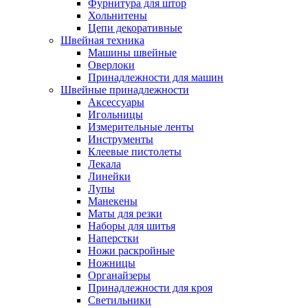
Фурнитура для штор
Хольнитены
Цепи декоративные
Швейная техника
Машины швейные
Оверлоки
Принадлежности для машин
Швейные принадлежности
Аксессуары
Игольницы
Измерительные ленты
Инструменты
Клеевые пистолеты
Лекала
Линейки
Лупы
Манекены
Маты для резки
Наборы для шитья
Наперстки
Ножи раскройные
Ножницы
Органайзеры
Принадлежности для кроя
Светильники