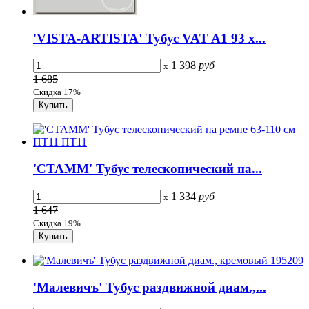
'VISTA-ARTISTA' Тубус VAT A1 93 x...
1 398
руб
x
1 685
Скидка 17%
'СТАММ' Тубус телескопический на...
1 334
руб
x
1 647
Скидка 19%
'Малевичъ' Тубус раздвижной диам.,...