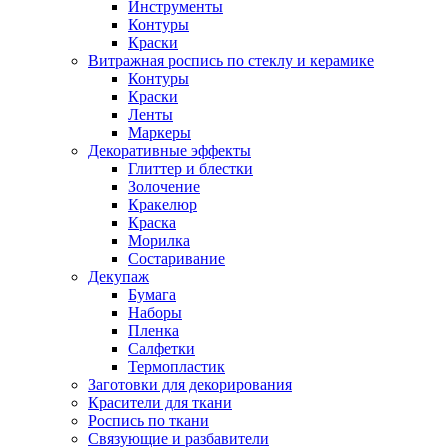
Инструменты
Контуры
Краски
Витражная роспись по стеклу и керамике
Контуры
Краски
Ленты
Маркеры
Декоративные эффекты
Глиттер и блестки
Золочение
Кракелюр
Краска
Морилка
Состаривание
Декупаж
Бумага
Наборы
Пленка
Салфетки
Термопластик
Заготовки для декорирования
Красители для ткани
Роспись по ткани
Связующие и разбавители