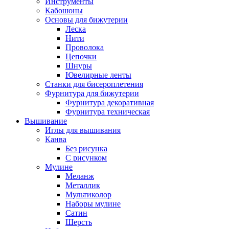
Инструменты
Кабошоны
Основы для бижутерии
Леска
Нити
Проволока
Цепочки
Шнуры
Ювелирные ленты
Станки для бисероплетения
Фурнитура для бижутерии
Фурнитура декоративная
Фурнитура техническая
Вышивание
Иглы для вышивания
Канва
Без рисунка
С рисунком
Мулине
Меланж
Металлик
Мультиколор
Наборы мулине
Сатин
Шерсть