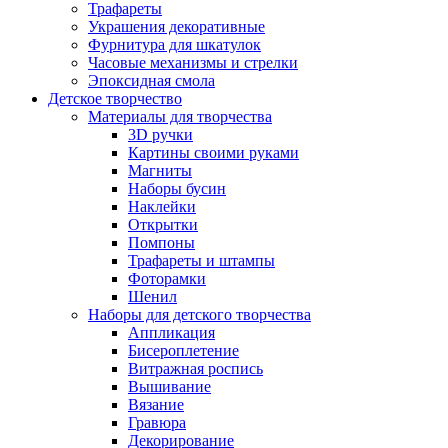
Трафареты
Украшения декоративные
Фурнитура для шкатулок
Часовые механизмы и стрелки
Эпоксидная смола
Детское творчество
Материалы для творчества
3D ручки
Картины своими руками
Магниты
Наборы бусин
Наклейки
Открытки
Помпоны
Трафареты и штампы
Фоторамки
Шенил
Наборы для детского творчества
Аппликация
Бисероплетение
Витражная роспись
Вышивание
Вязание
Гравюра
Декорирование