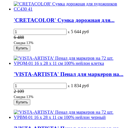
'CRETACOLOR' Сумка дорожная для...
5 644
руб
x
6 488
Скидка 13%
'VISTA-ARTISTA' Пенал для маркеров на...
1 834
руб
x
2 109
Скидка 13%