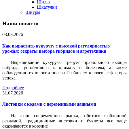
Шилья
Шкатулки
Шнуры
Наши новости
03.08.2026
Как вырастить кукурузу с высокой регулярностью
урожая: секреты выбора гибридов и агротехники
Выращивание кукурузы требует правильного выбора
гибрида, устойчивого к климату и болезням, а также
соблюдения технологии посева. Разбираем ключевые факторы
успеха.
Подробнее
31.07.2026
Листовки c кодами с переменными данными
На фоне современного рынка, забитого шаблонной
рекламой, традиционные листовки и буклеты все чаще
оказываются в корзине