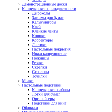
Демонстрационные доски
Канцелярские принадлежности
Дыроколы
Зажимы для бумаг
Калькуляторы
Клей
Клейкие ленты
Кнопки
Корректоры
Ластики
Настольные покрытия
Ножи канцелярские
Ножницы
Резаки
Скрепки
Степлеры
Точилки
Мелки
Настольные подставки
Канцелярские наборы
Лотки для бумаг
Органайзеры
Подставки для книг
Обложки