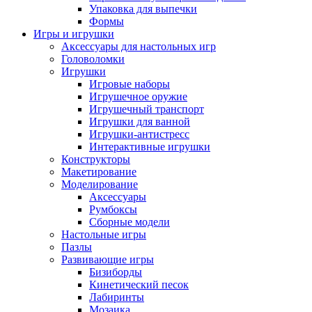
Упаковка для выпечки
Формы
Игры и игрушки
Аксессуары для настольных игр
Головоломки
Игрушки
Игровые наборы
Игрушечное оружие
Игрушечный транспорт
Игрушки для ванной
Игрушки-антистресс
Интерактивные игрушки
Конструкторы
Макетирование
Моделирование
Аксессуары
Румбоксы
Сборные модели
Настольные игры
Пазлы
Развивающие игры
Бизиборды
Кинетический песок
Лабиринты
Мозаика