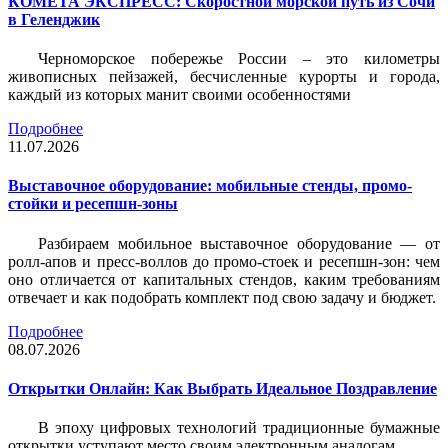
КОМЕТА ЭКСПРЕСС: Скоростной морской путь из Сочи
в Геленджик
Черноморское побережье России – это километры
живописных пейзажей, бесчисленные курорты и города,
каждый из которых манит своими особенностями
Подробнее
11.07.2026
Выставочное оборудование: мобильные стенды, промо-
стойки и ресепшн-зоны
Разбираем мобильное выставочное оборудование — от
ролл-апов и пресс-воллов до промо-стоек и ресепшн-зон: чем
оно отличается от капитальных стендов, каким требованиям
отвечает и как подобрать комплект под свою задачу и бюджет.
Подробнее
08.07.2026
Открытки Онлайн: Как Выбрать Идеальное Поздравление
В эпоху цифровых технологий традиционные бумажные
открытки уступают место своим электронным аналогам