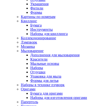
Украшения
Фитили
Формы
Картины по номерам
Квиллинг
Бумага
Инструменты
Наборы для квиллинга
Коллекционирование
Лэмпворк
Мозаика
Мыловарение
Дополнения для мыловарения
Красители
Мыльные основы
Наборы
Отдушки
Упаковка для мыла
Формы для литья
Наборы в технике пэчворк
Оригами
Бумага для оригами
Наборы для изготовления оригами
Папертоль