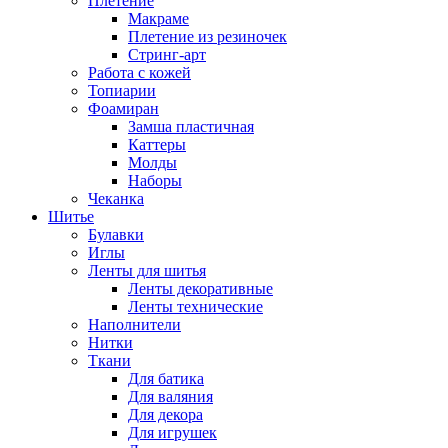
Плетение
Макраме
Плетение из резиночек
Стринг-арт
Работа с кожей
Топиарии
Фоамиран
Замша пластичная
Каттеры
Молды
Наборы
Чеканка
Шитье
Булавки
Иглы
Ленты для шитья
Ленты декоративные
Ленты технические
Наполнители
Нитки
Ткани
Для батика
Для валяния
Для декора
Для игрушек