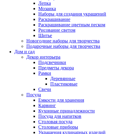
Лепка
Мозаика
Наборы для создания украшений
Раскрашивание
Раскрашивание цветным песком
Рисование светом
Шитье
Новогодние наборы для творчества
Подарочные наборы для творчества
Дом и сад
Декор интерьера
Подсвечники
Предметы декора
Рамки
Деревянные
Пластиковые
Свечи
Посуда
Емкости для хранения
Карвинг
Кухонные принадлежности
Посуда для напитков
Столовая посуда
Столовые приборы
Украшения кулинарных изделий