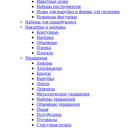
Макетные ножи
Наборы инструментов
Ножи для вырубки и формы для тиснения
Ножницы фигурные
Наборы для скрапбукинга
Наклейки и натирки
Контурные
Натирки
Объемные
Пленка
Плоские
Украшения
Анкеры
Аппликации
Брадсы
Вырубка
Ленты
Люверсы
Металлические украшения
Наборы украшений
Объемные украшения
Перья
Полубусины
Пуговицы
Сургучная печать