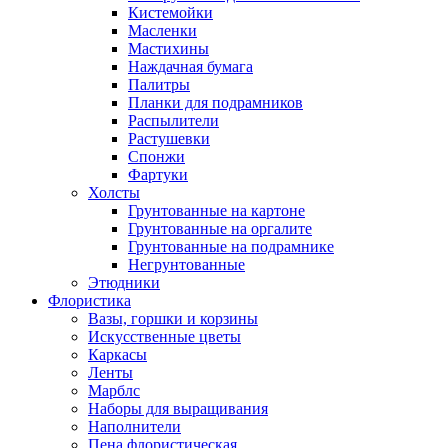
Кистемойки
Масленки
Мастихины
Наждачная бумага
Палитры
Планки для подрамников
Распылители
Растушевки
Спонжи
Фартуки
Холсты
Грунтованные на картоне
Грунтованные на оргалите
Грунтованные на подрамнике
Негрунтованные
Этюдники
Флористика
Вазы, горшки и корзины
Искусственные цветы
Каркасы
Ленты
Марблс
Наборы для выращивания
Наполнители
Пена флористическая