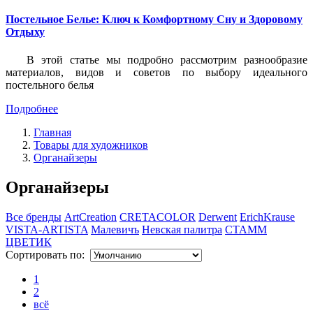
Постельное Белье: Ключ к Комфортному Сну и Здоровому
Отдыху
В этой статье мы подробно рассмотрим разнообразие
материалов, видов и советов по выбору идеального
постельного белья
Подробнее
Главная
Товары для художников
Органайзеры
Органайзеры
Все бренды
ArtCreation
CRETACOLOR
Derwent
ErichKrause
VISTA-ARTISTA
Малевичъ
Невская палитра
СТАММ
ЦВЕТИК
Сортировать по:
1
2
всё