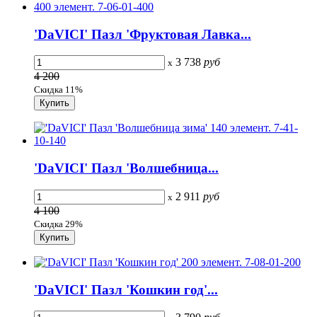
'DaVICI' Пазл 'Фруктовая Лавка...
3 738
руб
x
4 200
Скидка 11%
'DaVICI' Пазл 'Волшебница...
2 911
руб
x
4 100
Скидка 29%
'DaVICI' Пазл 'Кошкин год'...