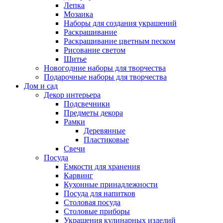
Лепка
Мозаика
Наборы для создания украшений
Раскрашивание
Раскрашивание цветным песком
Рисование светом
Шитье
Новогодние наборы для творчества
Подарочные наборы для творчества
Дом и сад
Декор интерьера
Подсвечники
Предметы декора
Рамки
Деревянные
Пластиковые
Свечи
Посуда
Емкости для хранения
Карвинг
Кухонные принадлежности
Посуда для напитков
Столовая посуда
Столовые приборы
Украшения кулинарных изделий