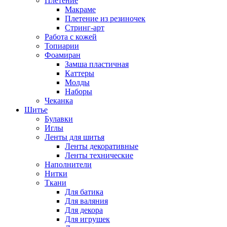
Плетение
Макраме
Плетение из резиночек
Стринг-арт
Работа с кожей
Топиарии
Фоамиран
Замша пластичная
Каттеры
Молды
Наборы
Чеканка
Шитье
Булавки
Иглы
Ленты для шитья
Ленты декоративные
Ленты технические
Наполнители
Нитки
Ткани
Для батика
Для валяния
Для декора
Для игрушек