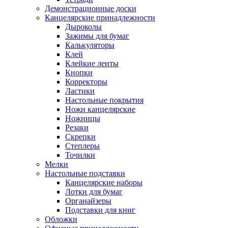
Демонстрационные доски
Канцелярские принадлежности
Дыроколы
Зажимы для бумаг
Калькуляторы
Клей
Клейкие ленты
Кнопки
Корректоры
Ластики
Настольные покрытия
Ножи канцелярские
Ножницы
Резаки
Скрепки
Степлеры
Точилки
Мелки
Настольные подставки
Канцелярские наборы
Лотки для бумаг
Органайзеры
Подставки для книг
Обложки