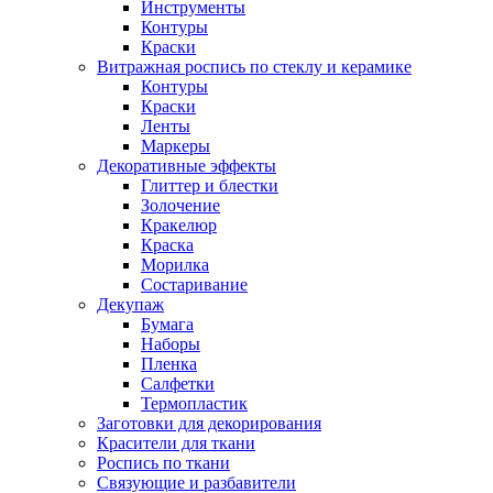
Инструменты
Контуры
Краски
Витражная роспись по стеклу и керамике
Контуры
Краски
Ленты
Маркеры
Декоративные эффекты
Глиттер и блестки
Золочение
Кракелюр
Краска
Морилка
Состаривание
Декупаж
Бумага
Наборы
Пленка
Салфетки
Термопластик
Заготовки для декорирования
Красители для ткани
Роспись по ткани
Связующие и разбавители