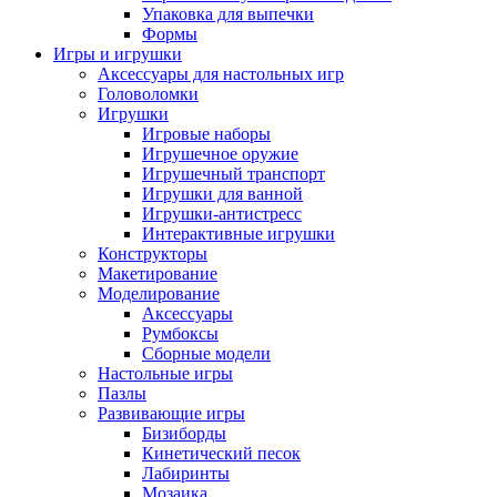
Упаковка для выпечки
Формы
Игры и игрушки
Аксессуары для настольных игр
Головоломки
Игрушки
Игровые наборы
Игрушечное оружие
Игрушечный транспорт
Игрушки для ванной
Игрушки-антистресс
Интерактивные игрушки
Конструкторы
Макетирование
Моделирование
Аксессуары
Румбоксы
Сборные модели
Настольные игры
Пазлы
Развивающие игры
Бизиборды
Кинетический песок
Лабиринты
Мозаика