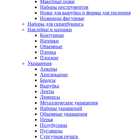
Макетные ножи
Наборы инструментов
Ножи для вырубки и формы для тиснения
Ножницы фигурные
Наборы для скрапбукинга
Наклейки и натирки
Контурные
Натирки
Объемные
Пленка
Плоские
Украшения
Анкеры
Аппликации
Брадсы
Вырубка
Ленты
Люверсы
Металлические украшения
Наборы украшений
Объемные украшения
Перья
Полубусины
Пуговицы
Сургучная печать