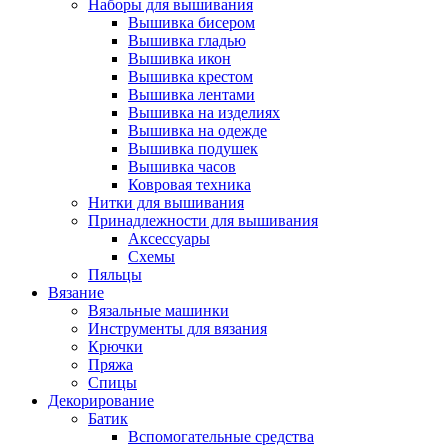
Наборы для вышивания
Вышивка бисером
Вышивка гладью
Вышивка икон
Вышивка крестом
Вышивка лентами
Вышивка на изделиях
Вышивка на одежде
Вышивка подушек
Вышивка часов
Ковровая техника
Нитки для вышивания
Принадлежности для вышивания
Аксессуары
Схемы
Пяльцы
Вязание
Вязальные машинки
Инструменты для вязания
Крючки
Пряжа
Спицы
Декорирование
Батик
Вспомогательные средства