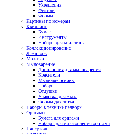
Украшения
Фитили
Формы
Картины по номерам
Квиллинг
Бумага
Инструменты
Наборы для квиллинга
Коллекционирование
Лэмпворк
Мозаика
Мыловарение
Дополнения для мыловарения
Красители
Мыльные основы
Наборы
Отдушки
Упаковка для мыла
Формы для литья
Наборы в технике пэчворк
Оригами
Бумага для оригами
Наборы для изготовления оригами
Папертоль