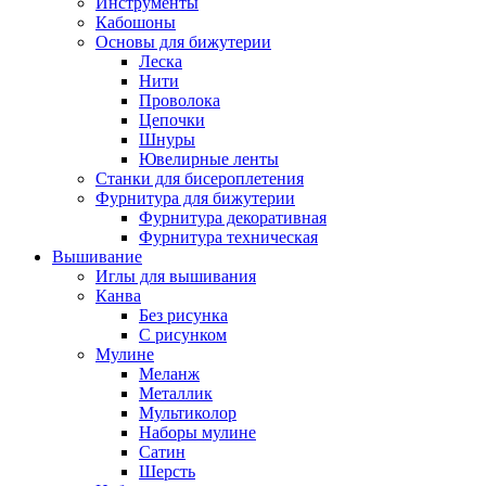
Инструменты
Кабошоны
Основы для бижутерии
Леска
Нити
Проволока
Цепочки
Шнуры
Ювелирные ленты
Станки для бисероплетения
Фурнитура для бижутерии
Фурнитура декоративная
Фурнитура техническая
Вышивание
Иглы для вышивания
Канва
Без рисунка
С рисунком
Мулине
Меланж
Металлик
Мультиколор
Наборы мулине
Сатин
Шерсть