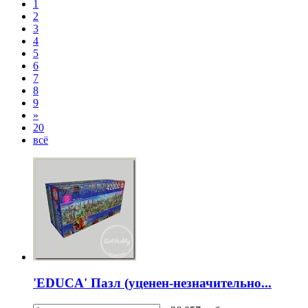
1
2
3
4
5
6
7
8
9
»
20
всё
'EDUCA' Пазл (уценен-незначительно...