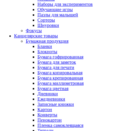
Наборы для экспериментов
Обучающие игры
Пазлы для малышей
Сортеры
Шнуровки
Фокусы
Канцелярские товары
Бумажная продукция
Бланки
Блокноты
Бумага гофрированная
Бумага для заметок
Бумага для печати
Бумага копировальная
Бумага крепированная
Бумага миллиметровая
Бумага цветная
Дневники
Ежедневники
Записные книжки
Картон
Конверты
Пенокартон
Пленка самоклеящаяся
Тетради