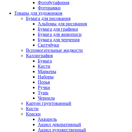
Фотобутафория
Фоторамки
Товары для художников
Бумага для рисования
Альбомы для рисования
Бумага для графики
Бумага для живописи
Бумага для черчения
Скетчбуки
Вспомогательные жидкости
Каллиграфия
Бумага
Кисти
Маркеры
Наборы
Перья
Ручки
Тушь
Чернила
Картон грунтованный
Кисти
Краски
Акварель
Акрил декоративный
Акрил художественный