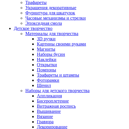
Трафареты
Украшения декоративные
Фурнитура для шкатулок
Часовые механизмы и стрелки
Эпоксидная смола
Детское творчество
Материалы для творчества
3D ручки
Картины своими руками
Магниты
Наборы бусин
Наклейки
Открытки
Помпоны
Трафареты и штампы
Фоторамки
Шенил
Наборы для детского творчества
Аппликация
Бисероплетение
Витражная роспись
Вышивание
Вязание
Гравюра
Декорирование