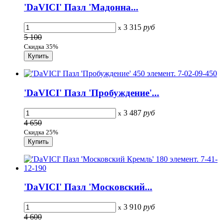
'DaVICI' Пазл 'Мадонна...
3 315
руб
x
5 100
Скидка 35%
'DaVICI' Пазл 'Пробуждение'...
3 487
руб
x
4 650
Скидка 25%
'DaVICI' Пазл 'Московский...
3 910
руб
x
4 600