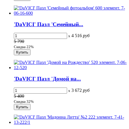
'DaVICI' Пазл 'Семейный...
4 516
руб
x
5 790
Скидка 22%
'DaVICI' Пазл 'Домой на...
3 672
руб
x
5 400
Скидка 32%