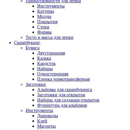
Принадлежности для лепки
Инструменты
Каттеры
Молды
Покрытия
Стеки
Формы
Тесто и масса для лепки
Скрапбукинг
Бумага
Двусторонняя
Калька
Кардсток
Наборы
Односторонняя
Пленка термотрансферная
Заготовки
Альбомы для скрапбукинга
Заготовки для открыток
Наборы для создания открыток
Фурнитура для альбомов
Инструменты
Дыроколы
Клей
Магниты