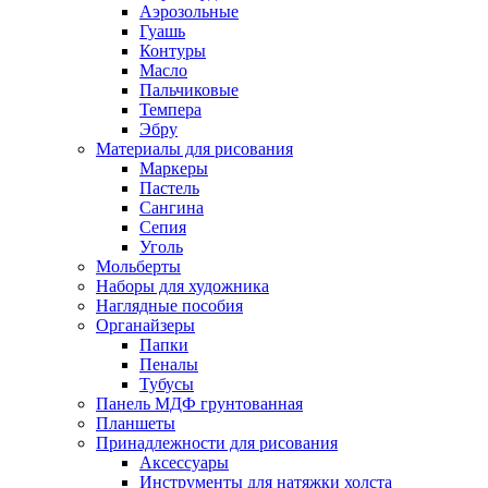
Аэрозольные
Гуашь
Контуры
Масло
Пальчиковые
Темпера
Эбру
Материалы для рисования
Маркеры
Пастель
Сангина
Сепия
Уголь
Мольберты
Наборы для художника
Наглядные пособия
Органайзеры
Папки
Пеналы
Тубусы
Панель МДФ грунтованная
Планшеты
Принадлежности для рисования
Аксессуары
Инструменты для натяжки холста