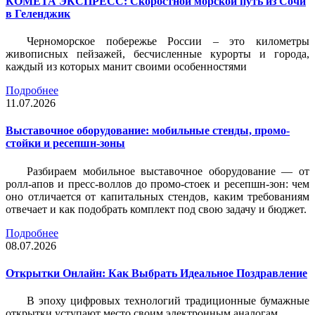
КОМЕТА ЭКСПРЕСС: Скоростной морской путь из Сочи
в Геленджик
Черноморское побережье России – это километры
живописных пейзажей, бесчисленные курорты и города,
каждый из которых манит своими особенностями
Подробнее
11.07.2026
Выставочное оборудование: мобильные стенды, промо-
стойки и ресепшн-зоны
Разбираем мобильное выставочное оборудование — от
ролл-апов и пресс-воллов до промо-стоек и ресепшн-зон: чем
оно отличается от капитальных стендов, каким требованиям
отвечает и как подобрать комплект под свою задачу и бюджет.
Подробнее
08.07.2026
Открытки Онлайн: Как Выбрать Идеальное Поздравление
В эпоху цифровых технологий традиционные бумажные
открытки уступают место своим электронным аналогам