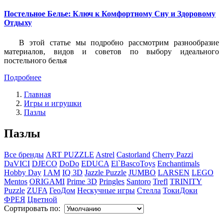
Постельное Белье: Ключ к Комфортному Сну и Здоровому
Отдыху
В этой статье мы подробно рассмотрим разнообразие
материалов, видов и советов по выбору идеального
постельного белья
Подробнее
Главная
Игры и игрушки
Пазлы
Пазлы
Все бренды
ART PUZZLE
Astrel
Castorland
Cherry Pazzi
DaVICI
DJECO
DoDo
EDUCA
El`BascoToys
Enchantimals
Hobby Day
I AM
IQ 3D
Jazzle Puzzle
JUMBO
LARSEN
LEGO
Mentos
ORIGAMI
Prime 3D
Pringles
Santoro
Trefl
TRINITY
Puzzle
ZUFA
ГеоДом
Нескучные игры
Стелла
ТокиДоки
ФРЕЯ
Цветной
Сортировать по: