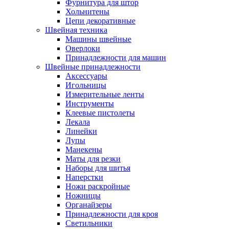
Фурнитура для штор
Хольнитены
Цепи декоративные
Швейная техника
Машины швейные
Оверлоки
Принадлежности для машин
Швейные принадлежности
Аксессуары
Игольницы
Измерительные ленты
Инструменты
Клеевые пистолеты
Лекала
Линейки
Лупы
Манекены
Маты для резки
Наборы для шитья
Наперстки
Ножи раскройные
Ножницы
Органайзеры
Принадлежности для кроя
Светильники