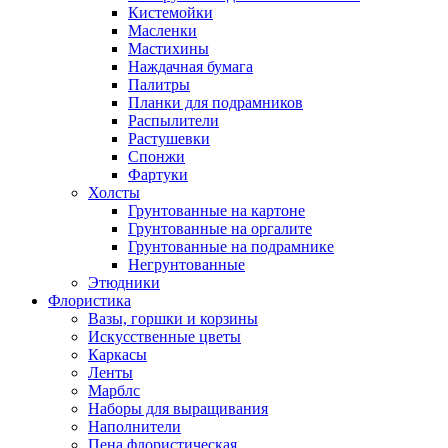
Кистемойки
Масленки
Мастихины
Наждачная бумага
Палитры
Планки для подрамников
Распылители
Растушевки
Спонжи
Фартуки
Холсты
Грунтованные на картоне
Грунтованные на оргалите
Грунтованные на подрамнике
Негрунтованные
Этюдники
Флористика
Вазы, горшки и корзины
Искусственные цветы
Каркасы
Ленты
Марблс
Наборы для выращивания
Наполнители
Пена флористическая