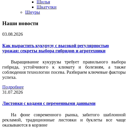
Шилья
Шкатулки
Шнуры
Наши новости
03.08.2026
Как вырастить кукурузу с высокой регулярностью
урожая: секреты выбора гибридов и агротехники
Выращивание кукурузы требует правильного выбора
гибрида, устойчивого к климату и болезням, а также
соблюдения технологии посева. Разбираем ключевые факторы
успеха.
Подробнее
31.07.2026
Листовки c кодами с переменными данными
На фоне современного рынка, забитого шаблонной
рекламой, традиционные листовки и буклеты все чаще
оказываются в корзине