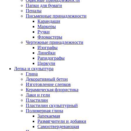
Офисные принадлежности
Папки для бумаги
Пеналы
Письменные принадлежности
Карандаши
Маркеры
Ручки
Фломастеры
Чертежные принадлежности
Изографы
Линейки
Рапидографы
Циркули
Лепка и скульптура
Глина
Декоративный бетон
Изготовление слепков
Керамическая флористика
Лаки и гели
Пластилин
Пластилин скульптурный
Полимерная глина
Запекаемая
Размягчители и добавки
Самоотвердевающая