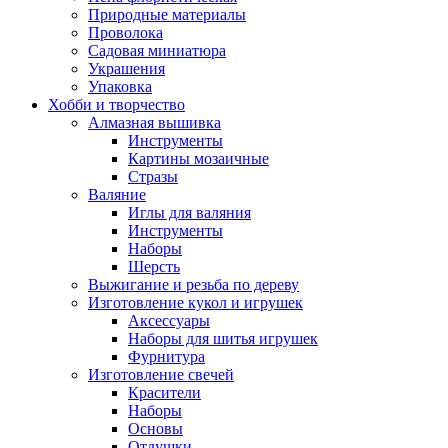
Природные материалы
Проволока
Садовая миниатюра
Украшения
Упаковка
Хобби и творчество
Алмазная вышивка
Инструменты
Картины мозаичные
Стразы
Валяние
Иглы для валяния
Инструменты
Наборы
Шерсть
Выжигание и резьба по дереву
Изготовление кукол и игрушек
Аксессуары
Наборы для шитья игрушек
Фурнитура
Изготовление свечей
Красители
Наборы
Основы
Отдушки