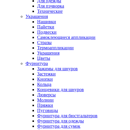
Для одежды
Для пэчворка
Технические
Украшения
Нашивки
Пайетки
Подвески
Самоклеющиеся аппликации
Стразы
Термоаппликации
Украшения
Цветы
Фурнитура
Зажимы для шнуров
Застежки
Кнопки
Кольца
Концевики для шнуров
Люверсы
Молнии
Пряжки
Пуговицы
Фурнитура для бюстгальтеров
Фурнитура для одежды
Фурнитура для сумок