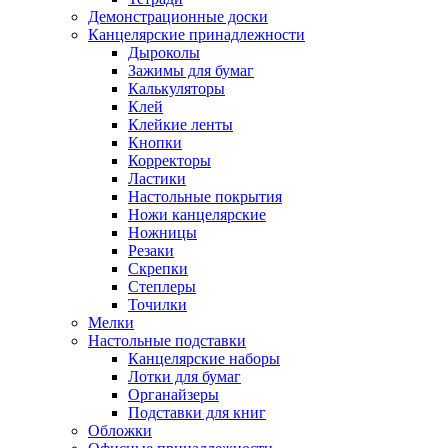
Демонстрационные доски
Канцелярские принадлежности
Дыроколы
Зажимы для бумаг
Калькуляторы
Клей
Клейкие ленты
Кнопки
Корректоры
Ластики
Настольные покрытия
Ножи канцелярские
Ножницы
Резаки
Скрепки
Степлеры
Точилки
Мелки
Настольные подставки
Канцелярские наборы
Лотки для бумаг
Органайзеры
Подставки для книг
Обложки