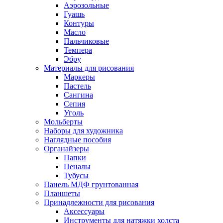
Аэрозольные
Гуашь
Контуры
Масло
Пальчиковые
Темпера
Эбру
Материалы для рисования
Маркеры
Пастель
Сангина
Сепия
Уголь
Мольберты
Наборы для художника
Наглядные пособия
Органайзеры
Папки
Пеналы
Тубусы
Панель МДФ грунтованная
Планшеты
Принадлежности для рисования
Аксессуары
Инструменты для натяжки холста