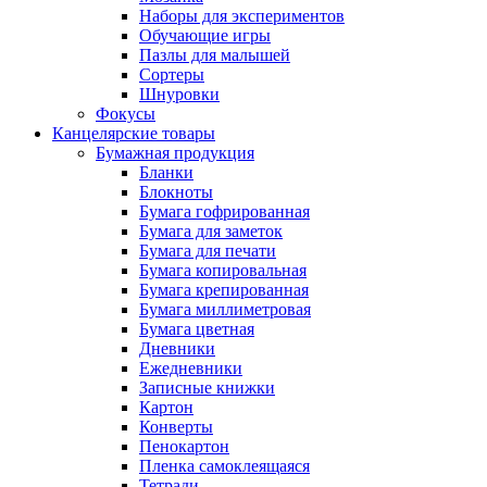
Наборы для экспериментов
Обучающие игры
Пазлы для малышей
Сортеры
Шнуровки
Фокусы
Канцелярские товары
Бумажная продукция
Бланки
Блокноты
Бумага гофрированная
Бумага для заметок
Бумага для печати
Бумага копировальная
Бумага крепированная
Бумага миллиметровая
Бумага цветная
Дневники
Ежедневники
Записные книжки
Картон
Конверты
Пенокартон
Пленка самоклеящаяся
Тетради