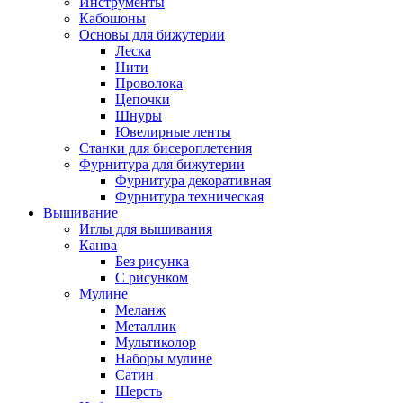
Инструменты
Кабошоны
Основы для бижутерии
Леска
Нити
Проволока
Цепочки
Шнуры
Ювелирные ленты
Станки для бисероплетения
Фурнитура для бижутерии
Фурнитура декоративная
Фурнитура техническая
Вышивание
Иглы для вышивания
Канва
Без рисунка
С рисунком
Мулине
Меланж
Металлик
Мультиколор
Наборы мулине
Сатин
Шерсть