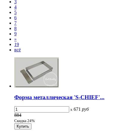
3
4
5
6
7
8
9
»
19
всё
Форма металлическая 'S-CHIEF'...
671
руб
x
884
Скидка 24%