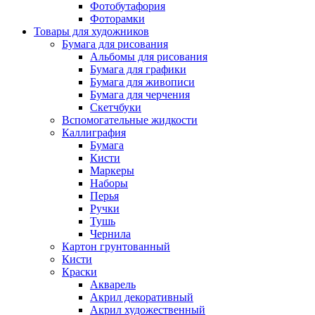
Фотобутафория
Фоторамки
Товары для художников
Бумага для рисования
Альбомы для рисования
Бумага для графики
Бумага для живописи
Бумага для черчения
Скетчбуки
Вспомогательные жидкости
Каллиграфия
Бумага
Кисти
Маркеры
Наборы
Перья
Ручки
Тушь
Чернила
Картон грунтованный
Кисти
Краски
Акварель
Акрил декоративный
Акрил художественный