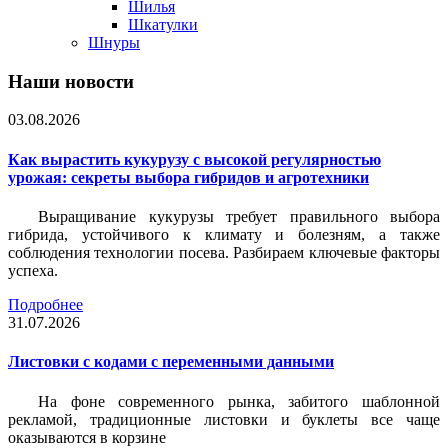
Шилья
Шкатулки
Шнуры
Наши новости
03.08.2026
Как вырастить кукурузу с высокой регулярностью
урожая: секреты выбора гибридов и агротехники
Выращивание кукурузы требует правильного выбора
гибрида, устойчивого к климату и болезням, а также
соблюдения технологии посева. Разбираем ключевые факторы
успеха.
Подробнее
31.07.2026
Листовки c кодами с переменными данными
На фоне современного рынка, забитого шаблонной
рекламой, традиционные листовки и буклеты все чаще
оказываются в корзине