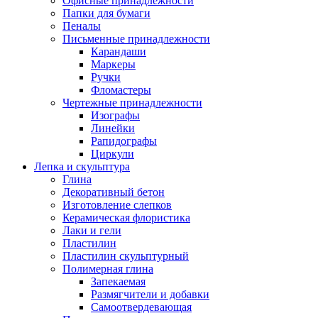
Офисные принадлежности
Папки для бумаги
Пеналы
Письменные принадлежности
Карандаши
Маркеры
Ручки
Фломастеры
Чертежные принадлежности
Изографы
Линейки
Рапидографы
Циркули
Лепка и скульптура
Глина
Декоративный бетон
Изготовление слепков
Керамическая флористика
Лаки и гели
Пластилин
Пластилин скульптурный
Полимерная глина
Запекаемая
Размягчители и добавки
Самоотвердевающая