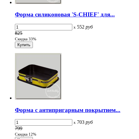
Форма силиконовая 'S-CHIEF' для...
552
руб
x
825
Скидка 33%
Форма с антипригарным покрытием...
703
руб
x
799
Скидка 12%