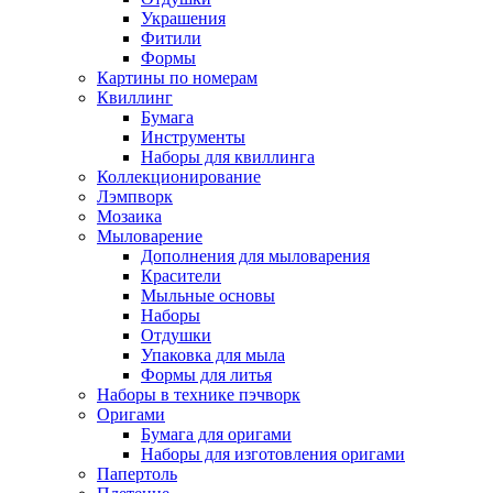
Украшения
Фитили
Формы
Картины по номерам
Квиллинг
Бумага
Инструменты
Наборы для квиллинга
Коллекционирование
Лэмпворк
Мозаика
Мыловарение
Дополнения для мыловарения
Красители
Мыльные основы
Наборы
Отдушки
Упаковка для мыла
Формы для литья
Наборы в технике пэчворк
Оригами
Бумага для оригами
Наборы для изготовления оригами
Папертоль