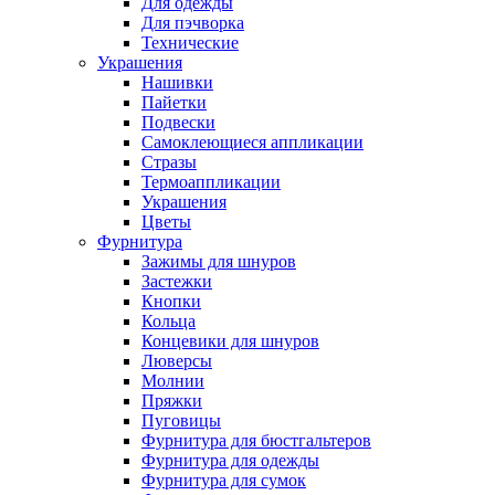
Для одежды
Для пэчворка
Технические
Украшения
Нашивки
Пайетки
Подвески
Самоклеющиеся аппликации
Стразы
Термоаппликации
Украшения
Цветы
Фурнитура
Зажимы для шнуров
Застежки
Кнопки
Кольца
Концевики для шнуров
Люверсы
Молнии
Пряжки
Пуговицы
Фурнитура для бюстгальтеров
Фурнитура для одежды
Фурнитура для сумок