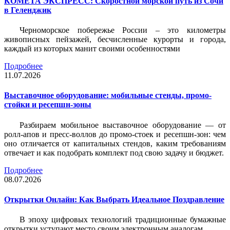
КОМЕТА ЭКСПРЕСС: Скоростной морской путь из Сочи
в Геленджик
Черноморское побережье России – это километры
живописных пейзажей, бесчисленные курорты и города,
каждый из которых манит своими особенностями
Подробнее
11.07.2026
Выставочное оборудование: мобильные стенды, промо-
стойки и ресепшн-зоны
Разбираем мобильное выставочное оборудование — от
ролл-апов и пресс-воллов до промо-стоек и ресепшн-зон: чем
оно отличается от капитальных стендов, каким требованиям
отвечает и как подобрать комплект под свою задачу и бюджет.
Подробнее
08.07.2026
Открытки Онлайн: Как Выбрать Идеальное Поздравление
В эпоху цифровых технологий традиционные бумажные
открытки уступают место своим электронным аналогам