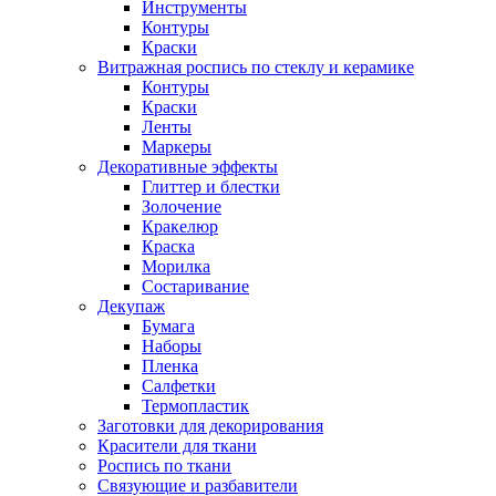
Инструменты
Контуры
Краски
Витражная роспись по стеклу и керамике
Контуры
Краски
Ленты
Маркеры
Декоративные эффекты
Глиттер и блестки
Золочение
Кракелюр
Краска
Морилка
Состаривание
Декупаж
Бумага
Наборы
Пленка
Салфетки
Термопластик
Заготовки для декорирования
Красители для ткани
Роспись по ткани
Связующие и разбавители