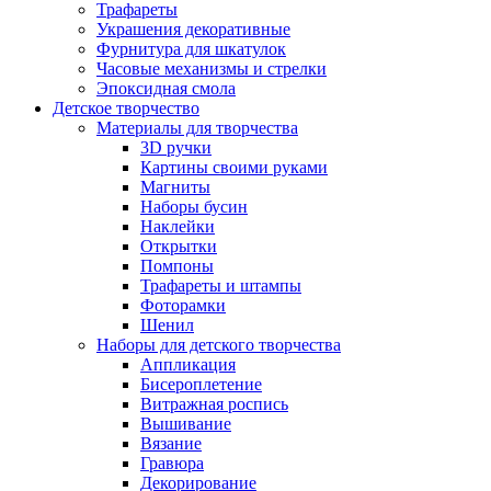
Трафареты
Украшения декоративные
Фурнитура для шкатулок
Часовые механизмы и стрелки
Эпоксидная смола
Детское творчество
Материалы для творчества
3D ручки
Картины своими руками
Магниты
Наборы бусин
Наклейки
Открытки
Помпоны
Трафареты и штампы
Фоторамки
Шенил
Наборы для детского творчества
Аппликация
Бисероплетение
Витражная роспись
Вышивание
Вязание
Гравюра
Декорирование