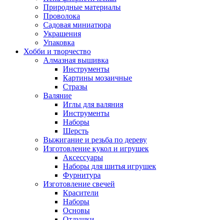
Природные материалы
Проволока
Садовая миниатюра
Украшения
Упаковка
Хобби и творчество
Алмазная вышивка
Инструменты
Картины мозаичные
Стразы
Валяние
Иглы для валяния
Инструменты
Наборы
Шерсть
Выжигание и резьба по дереву
Изготовление кукол и игрушек
Аксессуары
Наборы для шитья игрушек
Фурнитура
Изготовление свечей
Красители
Наборы
Основы
Отдушки