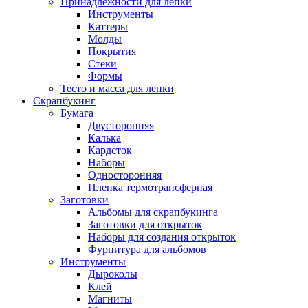
Принадлежности для лепки
Инструменты
Каттеры
Молды
Покрытия
Стеки
Формы
Тесто и масса для лепки
Скрапбукинг
Бумага
Двусторонняя
Калька
Кардсток
Наборы
Односторонняя
Пленка термотрансферная
Заготовки
Альбомы для скрапбукинга
Заготовки для открыток
Наборы для создания открыток
Фурнитура для альбомов
Инструменты
Дыроколы
Клей
Магниты