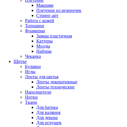
Плетение
Макраме
Плетение из резиночек
Стринг-арт
Работа с кожей
Топиарии
Фоамиран
Замша пластичная
Каттеры
Молды
Наборы
Чеканка
Шитье
Булавки
Иглы
Ленты для шитья
Ленты декоративные
Ленты технические
Наполнители
Нитки
Ткани
Для батика
Для валяния
Для декора
Для игрушек