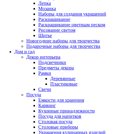
Лепка
Мозаика
Наборы для создания украшений
Раскрашивание
Раскрашивание цветным песком
Рисование светом
Шитье
Новогодние наборы для творчества
Подарочные наборы для творчества
Дом и сад
Декор интерьера
Подсвечники
Предметы декора
Рамки
Деревянные
Пластиковые
Свечи
Посуда
Емкости для хранения
Карвинг
Кухонные принадлежности
Посуда для напитков
Столовая посуда
Столовые приборы
Украшения кулинарных изделий