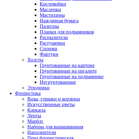
Кистемойки
Масленки
Мастихины
Наждачная бумага
Палитры
Планки для подрамников
Распылители
Растушевки
Спонжи
Фартуки
Холсты
Грунтованные на картоне
Грунтованные на оргалите
Грунтованные на подрамнике
Негрунтованные
Этюдники
Флористика
Вазы, горшки и корзины
Искусственные цветы
Каркасы
Ленты
Марблс
Наборы для выращивания
Наполнители
Пена флористическая