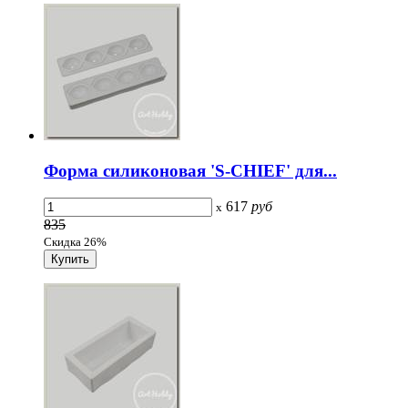
Форма силиконовая 'S-CHIEF' для...
617
руб
x
835
Скидка 26%