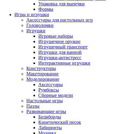
Упаковка для выпечки
Формы
Игры и игрушки
Аксессуары для настольных игр
Головоломки
Игрушки
Игровые наборы
Игрушечное оружие
Игрушечный транспорт
Игрушки для ванной
Игрушки-антистресс
Интерактивные игрушки
Конструкторы
Макетирование
Моделирование
Аксессуары
Румбоксы
Сборные модели
Настольные игры
Пазлы
Развивающие игры
Бизиборды
Кинетический песок
Лабиринты
Мозаика