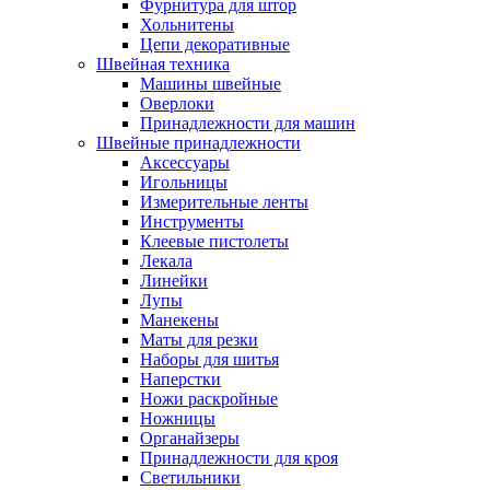
Фурнитура для штор
Хольнитены
Цепи декоративные
Швейная техника
Машины швейные
Оверлоки
Принадлежности для машин
Швейные принадлежности
Аксессуары
Игольницы
Измерительные ленты
Инструменты
Клеевые пистолеты
Лекала
Линейки
Лупы
Манекены
Маты для резки
Наборы для шитья
Наперстки
Ножи раскройные
Ножницы
Органайзеры
Принадлежности для кроя
Светильники