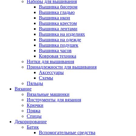
Наборы для вышивания
Вышивка бисером
Вышивка гладью
Вышивка икон
Вышивка крестом
Вышивка лентами
Вышивка на изделиях
Вышивка на одежде
Вышивка подушек
Вышивка часов
Ковровая техника
Нитки для вышивания
Принадлежности для вышивания
Аксессуары
Схемы
Пяльцы
Вязание
Вязальные машинки
Инструменты для вязания
Крючки
Пряжа
Спицы
Декорирование
Батик
Вспомогательные средства