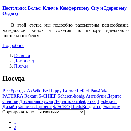
Постельное Белье: Ключ к Комфортному Сну и Здоровому
Отдыху
В этой статье мы подробно рассмотрим разнообразие
материалов, видов и советов по выбору идеального
постельного белья
Подробнее
Главная
Дом и сад
Посуда
Посуда
Все бренды
AxWild
Be Happy
Borner
Lefard
Pan-Cake
PATERRA
Rexant
S-CHIEF
Scheren-konig
Антибуки
Дарите
Счастье
Домашняя кухня
Леденцовая фабрика
Трафарет-
Дизайн
Феникс-Презент
ФЭСКО
Шеф-Кондитер
Экопром
Сортировать по:
1
2