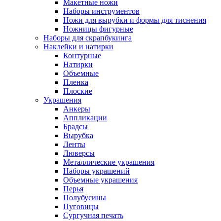
Макетные ножи
Наборы инструментов
Ножи для вырубки и формы для тиснения
Ножницы фигурные
Наборы для скрапбукинга
Наклейки и натирки
Контурные
Натирки
Объемные
Пленка
Плоские
Украшения
Анкеры
Аппликации
Брадсы
Вырубка
Ленты
Люверсы
Металлические украшения
Наборы украшений
Объемные украшения
Перья
Полубусины
Пуговицы
Сургучная печать