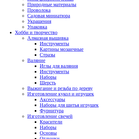
Природные материалы
Проволока
Садовая миниатюра
Украшения
Упаковка
Хобби и творчество
Алмазная вышивка
Инструменты
Картины мозаичные
Стразы
Валяние
Иглы для валяния
Инструменты
Наборы
Шерсть
Выжигание и резьба по дереву
Изготовление кукол и игрушек
Аксессуары
Наборы для шитья игрушек
Фурнитура
Изготовление свечей
Красители
Наборы
Основы
Отдушки