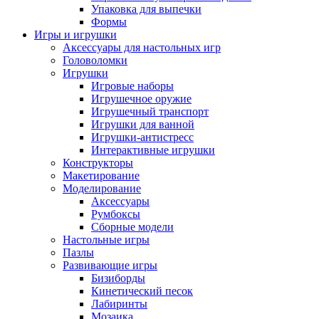
Упаковка для выпечки
Формы
Игры и игрушки
Аксессуары для настольных игр
Головоломки
Игрушки
Игровые наборы
Игрушечное оружие
Игрушечный транспорт
Игрушки для ванной
Игрушки-антистресс
Интерактивные игрушки
Конструкторы
Макетирование
Моделирование
Аксессуары
Румбоксы
Сборные модели
Настольные игры
Пазлы
Развивающие игры
Бизиборды
Кинетический песок
Лабиринты
Мозаика