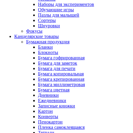
Наборы для экспериментов
Обучающие игры
Пазлы для малышей
Сортеры
Шнуровки
Фокусы
Канцелярские товары
Бумажная продукция
Бланки
Блокноты
Бумага гофрированная
Бумага для заметок
Бумага для печати
Бумага копировальная
Бумага крепированная
Бумага миллиметровая
Бумага цветная
Дневники
Ежедневники
Записные книжки
Картон
Конверты
Пенокартон
Пленка самоклеящаяся
Тетради