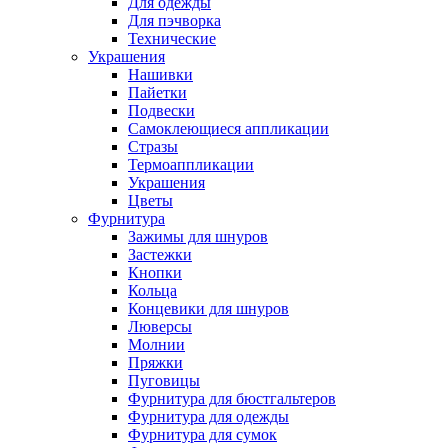
Для одежды
Для пэчворка
Технические
Украшения
Нашивки
Пайетки
Подвески
Самоклеющиеся аппликации
Стразы
Термоаппликации
Украшения
Цветы
Фурнитура
Зажимы для шнуров
Застежки
Кнопки
Кольца
Концевики для шнуров
Люверсы
Молнии
Пряжки
Пуговицы
Фурнитура для бюстгальтеров
Фурнитура для одежды
Фурнитура для сумок