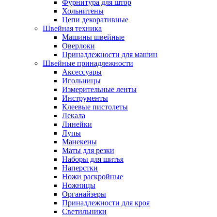
Фурнитура для штор
Хольнитены
Цепи декоративные
Швейная техника
Машины швейные
Оверлоки
Принадлежности для машин
Швейные принадлежности
Аксессуары
Игольницы
Измерительные ленты
Инструменты
Клеевые пистолеты
Лекала
Линейки
Лупы
Манекены
Маты для резки
Наборы для шитья
Наперстки
Ножи раскройные
Ножницы
Органайзеры
Принадлежности для кроя
Светильники