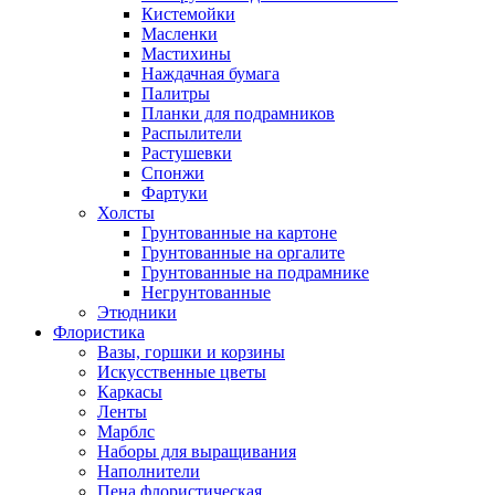
Кистемойки
Масленки
Мастихины
Наждачная бумага
Палитры
Планки для подрамников
Распылители
Растушевки
Спонжи
Фартуки
Холсты
Грунтованные на картоне
Грунтованные на оргалите
Грунтованные на подрамнике
Негрунтованные
Этюдники
Флористика
Вазы, горшки и корзины
Искусственные цветы
Каркасы
Ленты
Марблс
Наборы для выращивания
Наполнители
Пена флористическая