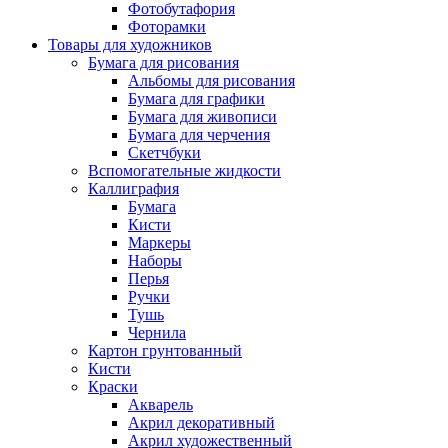
Фотобутафория
Фоторамки
Товары для художников
Бумага для рисования
Альбомы для рисования
Бумага для графики
Бумага для живописи
Бумага для черчения
Скетчбуки
Вспомогательные жидкости
Каллиграфия
Бумага
Кисти
Маркеры
Наборы
Перья
Ручки
Тушь
Чернила
Картон грунтованный
Кисти
Краски
Акварель
Акрил декоративный
Акрил художественный