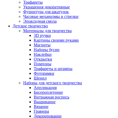
Трафареты
Украшения декоративные
Фурнитура для шкатулок
Часовые механизмы и стрелки
Эпоксидная смола
Детское творчество
Материалы для творчества
3D ручки
Картины своими руками
Магниты
Наборы бусин
Наклейки
Открытки
Помпоны
Трафареты и штампы
Фоторамки
Шенил
Наборы для детского творчества
Аппликация
Бисероплетение
Витражная роспись
Вышивание
Вязание
Гравюра
Декорирование