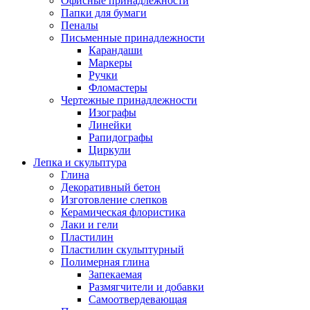
Офисные принадлежности
Папки для бумаги
Пеналы
Письменные принадлежности
Карандаши
Маркеры
Ручки
Фломастеры
Чертежные принадлежности
Изографы
Линейки
Рапидографы
Циркули
Лепка и скульптура
Глина
Декоративный бетон
Изготовление слепков
Керамическая флористика
Лаки и гели
Пластилин
Пластилин скульптурный
Полимерная глина
Запекаемая
Размягчители и добавки
Самоотвердевающая