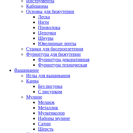
Инструменты
Кабошоны
Основы для бижутерии
Леска
Нити
Проволока
Цепочки
Шнуры
Ювелирные ленты
Станки для бисероплетения
Фурнитура для бижутерии
Фурнитура декоративная
Фурнитура техническая
Вышивание
Иглы для вышивания
Канва
Без рисунка
С рисунком
Мулине
Меланж
Металлик
Мультиколор
Наборы мулине
Сатин
Шерсть