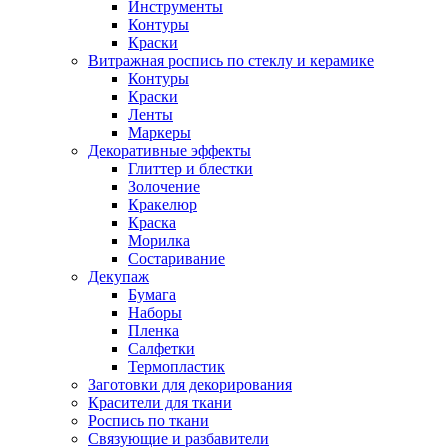
Инструменты
Контуры
Краски
Витражная роспись по стеклу и керамике
Контуры
Краски
Ленты
Маркеры
Декоративные эффекты
Глиттер и блестки
Золочение
Кракелюр
Краска
Морилка
Состаривание
Декупаж
Бумага
Наборы
Пленка
Салфетки
Термопластик
Заготовки для декорирования
Красители для ткани
Роспись по ткани
Связующие и разбавители