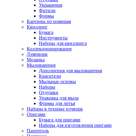
Украшения
Фитили
Формы
Картины по номерам
Квиллинг
Бумага
Инструменты
Наборы для квиллинга
Коллекционирование
Лэмпворк
Мозаика
Мыловарение
Дополнения для мыловарения
Красители
Мыльные основы
Наборы
Отдушки
Упаковка для мыла
Формы для литья
Наборы в технике пэчворк
Оригами
Бумага для оригами
Наборы для изготовления оригами
Папертоль