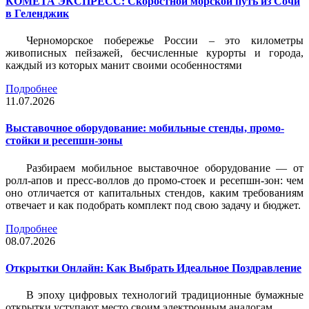
КОМЕТА ЭКСПРЕСС: Скоростной морской путь из Сочи
в Геленджик
Черноморское побережье России – это километры
живописных пейзажей, бесчисленные курорты и города,
каждый из которых манит своими особенностями
Подробнее
11.07.2026
Выставочное оборудование: мобильные стенды, промо-
стойки и ресепшн-зоны
Разбираем мобильное выставочное оборудование — от
ролл-апов и пресс-воллов до промо-стоек и ресепшн-зон: чем
оно отличается от капитальных стендов, каким требованиям
отвечает и как подобрать комплект под свою задачу и бюджет.
Подробнее
08.07.2026
Открытки Онлайн: Как Выбрать Идеальное Поздравление
В эпоху цифровых технологий традиционные бумажные
открытки уступают место своим электронным аналогам