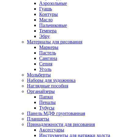
Аэрозольные
Гуашь
Контуры
Масло
Пальчиковые
Темпера
Эбру
Материалы для рисования
Маркеры
Пастель
Сангина
Сепия
Уголь
Мольберты
Наборы для художника
Наглядные пособия
Органайзеры
Папки
Пеналы
Тубусы
Панель МДФ грунтованная
Планшеты
Принадлежности для рисования
Аксессуары
Инструменты для натяжки холста