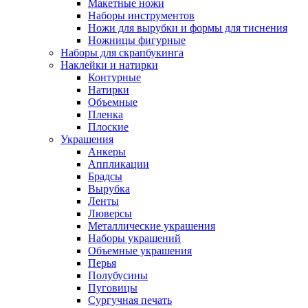
Макетные ножи
Наборы инструментов
Ножи для вырубки и формы для тиснения
Ножницы фигурные
Наборы для скрапбукинга
Наклейки и натирки
Контурные
Натирки
Объемные
Пленка
Плоские
Украшения
Анкеры
Аппликации
Брадсы
Вырубка
Ленты
Люверсы
Металлические украшения
Наборы украшений
Объемные украшения
Перья
Полубусины
Пуговицы
Сургучная печать