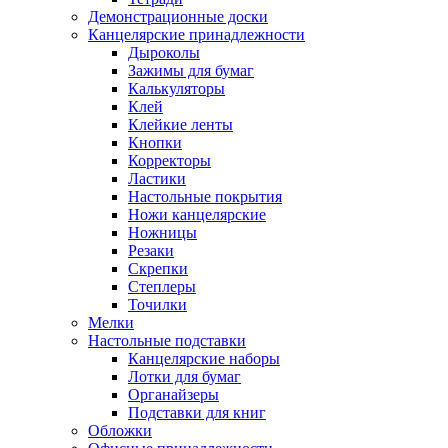
Демонстрационные доски
Канцелярские принадлежности
Дыроколы
Зажимы для бумаг
Калькуляторы
Клей
Клейкие ленты
Кнопки
Корректоры
Ластики
Настольные покрытия
Ножи канцелярские
Ножницы
Резаки
Скрепки
Степлеры
Точилки
Мелки
Настольные подставки
Канцелярские наборы
Лотки для бумаг
Органайзеры
Подставки для книг
Обложки