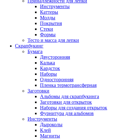
Принадлежности для лепки
Инструменты
Каттеры
Молды
Покрытия
Стеки
Формы
Тесто и масса для лепки
Скрапбукинг
Бумага
Двусторонняя
Калька
Кардсток
Наборы
Односторонняя
Пленка термотрансферная
Заготовки
Альбомы для скрапбукинга
Заготовки для открыток
Наборы для создания открыток
Фурнитура для альбомов
Инструменты
Дыроколы
Клей
Магниты