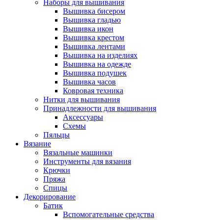
Наборы для вышивания
Вышивка бисером
Вышивка гладью
Вышивка икон
Вышивка крестом
Вышивка лентами
Вышивка на изделиях
Вышивка на одежде
Вышивка подушек
Вышивка часов
Ковровая техника
Нитки для вышивания
Принадлежности для вышивания
Аксессуары
Схемы
Пяльцы
Вязание
Вязальные машинки
Инструменты для вязания
Крючки
Пряжа
Спицы
Декорирование
Батик
Вспомогательные средства