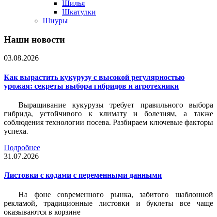
Шилья
Шкатулки
Шнуры
Наши новости
03.08.2026
Как вырастить кукурузу с высокой регулярностью
урожая: секреты выбора гибридов и агротехники
Выращивание кукурузы требует правильного выбора
гибрида, устойчивого к климату и болезням, а также
соблюдения технологии посева. Разбираем ключевые факторы
успеха.
Подробнее
31.07.2026
Листовки c кодами с переменными данными
На фоне современного рынка, забитого шаблонной
рекламой, традиционные листовки и буклеты все чаще
оказываются в корзине