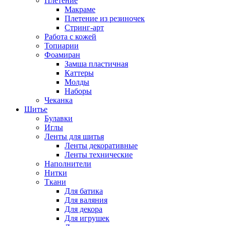
Плетение
Макраме
Плетение из резиночек
Стринг-арт
Работа с кожей
Топиарии
Фоамиран
Замша пластичная
Каттеры
Молды
Наборы
Чеканка
Шитье
Булавки
Иглы
Ленты для шитья
Ленты декоративные
Ленты технические
Наполнители
Нитки
Ткани
Для батика
Для валяния
Для декора
Для игрушек