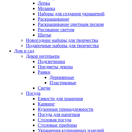
Лепка
Мозаика
Наборы для создания украшений
Раскрашивание
Раскрашивание цветным песком
Рисование светом
Шитье
Новогодние наборы для творчества
Подарочные наборы для творчества
Дом и сад
Декор интерьера
Подсвечники
Предметы декора
Рамки
Деревянные
Пластиковые
Свечи
Посуда
Емкости для хранения
Карвинг
Кухонные принадлежности
Посуда для напитков
Столовая посуда
Столовые приборы
Украшения кулинарных изделий