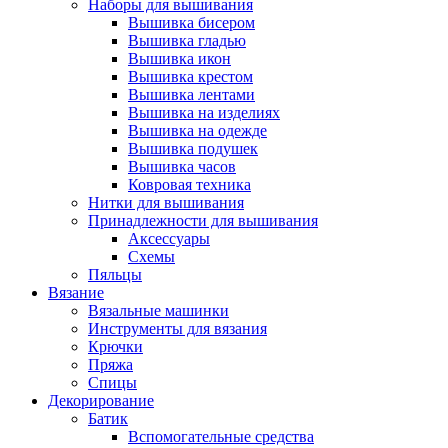
Наборы для вышивания
Вышивка бисером
Вышивка гладью
Вышивка икон
Вышивка крестом
Вышивка лентами
Вышивка на изделиях
Вышивка на одежде
Вышивка подушек
Вышивка часов
Ковровая техника
Нитки для вышивания
Принадлежности для вышивания
Аксессуары
Схемы
Пяльцы
Вязание
Вязальные машинки
Инструменты для вязания
Крючки
Пряжа
Спицы
Декорирование
Батик
Вспомогательные средства