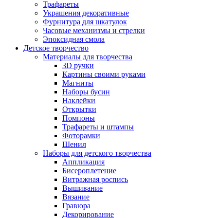
Трафареты
Украшения декоративные
Фурнитура для шкатулок
Часовые механизмы и стрелки
Эпоксидная смола
Детское творчество
Материалы для творчества
3D ручки
Картины своими руками
Магниты
Наборы бусин
Наклейки
Открытки
Помпоны
Трафареты и штампы
Фоторамки
Шенил
Наборы для детского творчества
Аппликация
Бисероплетение
Витражная роспись
Вышивание
Вязание
Гравюра
Декорирование