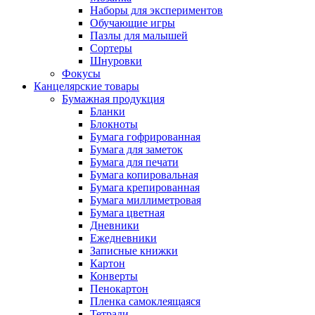
Наборы для экспериментов
Обучающие игры
Пазлы для малышей
Сортеры
Шнуровки
Фокусы
Канцелярские товары
Бумажная продукция
Бланки
Блокноты
Бумага гофрированная
Бумага для заметок
Бумага для печати
Бумага копировальная
Бумага крепированная
Бумага миллиметровая
Бумага цветная
Дневники
Ежедневники
Записные книжки
Картон
Конверты
Пенокартон
Пленка самоклеящаяся
Тетради