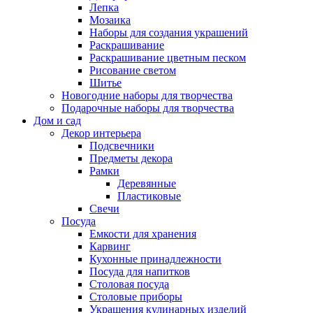
Лепка
Мозаика
Наборы для создания украшений
Раскрашивание
Раскрашивание цветным песком
Рисование светом
Шитье
Новогодние наборы для творчества
Подарочные наборы для творчества
Дом и сад
Декор интерьера
Подсвечники
Предметы декора
Рамки
Деревянные
Пластиковые
Свечи
Посуда
Емкости для хранения
Карвинг
Кухонные принадлежности
Посуда для напитков
Столовая посуда
Столовые приборы
Украшения кулинарных изделий