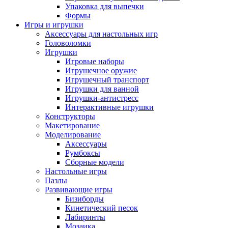
Упаковка для выпечки
Формы
Игры и игрушки
Аксессуары для настольных игр
Головоломки
Игрушки
Игровые наборы
Игрушечное оружие
Игрушечный транспорт
Игрушки для ванной
Игрушки-антистресс
Интерактивные игрушки
Конструкторы
Макетирование
Моделирование
Аксессуары
Румбоксы
Сборные модели
Настольные игры
Пазлы
Развивающие игры
Бизиборды
Кинетический песок
Лабиринты
Мозаика