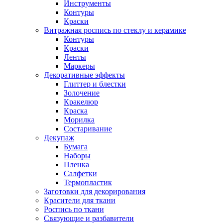
Инструменты
Контуры
Краски
Витражная роспись по стеклу и керамике
Контуры
Краски
Ленты
Маркеры
Декоративные эффекты
Глиттер и блестки
Золочение
Кракелюр
Краска
Морилка
Состаривание
Декупаж
Бумага
Наборы
Пленка
Салфетки
Термопластик
Заготовки для декорирования
Красители для ткани
Роспись по ткани
Связующие и разбавители