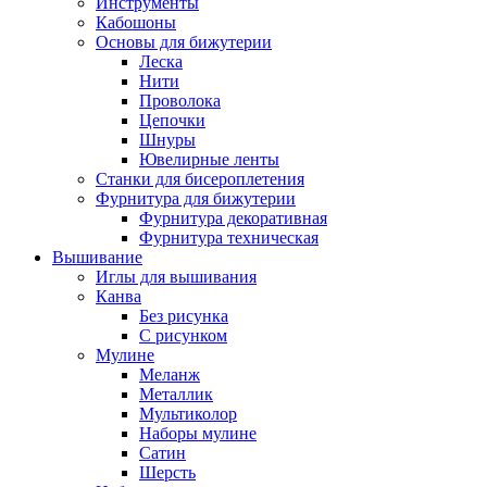
Инструменты
Кабошоны
Основы для бижутерии
Леска
Нити
Проволока
Цепочки
Шнуры
Ювелирные ленты
Станки для бисероплетения
Фурнитура для бижутерии
Фурнитура декоративная
Фурнитура техническая
Вышивание
Иглы для вышивания
Канва
Без рисунка
С рисунком
Мулине
Меланж
Металлик
Мультиколор
Наборы мулине
Сатин
Шерсть