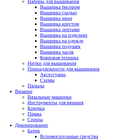
Наборы для вышивания
Вышивка бисером
Вышивка гладью
Вышивка икон
Вышивка крестом
Вышивка лентами
Вышивка на изделиях
Вышивка на одежде
Вышивка подушек
Вышивка часов
Ковровая техника
Нитки для вышивания
Принадлежности для вышивания
Аксессуары
Схемы
Пяльцы
Вязание
Вязальные машинки
Инструменты для вязания
Крючки
Пряжа
Спицы
Декорирование
Батик
Вспомогательные средства