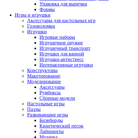
Упаковка для выпечки
Формы
Игры и игрушки
Аксессуары для настольных игр
Головоломки
Игрушки
Игровые наборы
Игрушечное оружие
Игрушечный транспорт
Игрушки для ванной
Игрушки-антистресс
Интерактивные игрушки
Конструкторы
Макетирование
Моделирование
Аксессуары
Румбоксы
Сборные модели
Настольные игры
Пазлы
Развивающие игры
Бизиборды
Кинетический песок
Лабиринты
Мозаика