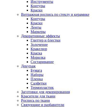
Инструменты
Контуры
Краски
Витражная роспись по стеклу и керамике
Контуры
Краски
Ленты
Маркеры
Декоративные эффекты
Глиттер и блестки
Золочение
Кракелюр
Краска
Морилка
Состаривание
Декупаж
Бумага
Наборы
Пленка
Салфетки
Термопластик
Заготовки для декорирования
Красители для ткани
Роспись по ткани
Связующие и разбавители