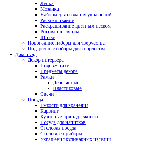
Лепка
Мозаика
Наборы для создания украшений
Раскрашивание
Раскрашивание цветным песком
Рисование светом
Шитье
Новогодние наборы для творчества
Подарочные наборы для творчества
Дом и сад
Декор интерьера
Подсвечники
Предметы декора
Рамки
Деревянные
Пластиковые
Свечи
Посуда
Емкости для хранения
Карвинг
Кухонные принадлежности
Посуда для напитков
Столовая посуда
Столовые приборы
Украшения кулинарных изделий