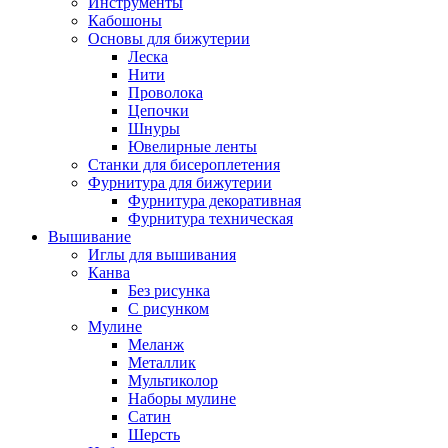
Инструменты
Кабошоны
Основы для бижутерии
Леска
Нити
Проволока
Цепочки
Шнуры
Ювелирные ленты
Станки для бисероплетения
Фурнитура для бижутерии
Фурнитура декоративная
Фурнитура техническая
Вышивание
Иглы для вышивания
Канва
Без рисунка
С рисунком
Мулине
Меланж
Металлик
Мультиколор
Наборы мулине
Сатин
Шерсть