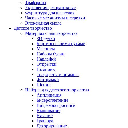
Трафареты
Украшения декоративные
Фурнитура для шкатулок
Часовые механизмы и стрелки
Эпоксидная смола
Детское творчество
Материалы для творчества
3D ручки
Картины своими руками
Магниты
Наборы бусин
Наклейки
Открытки
Помпоны
Трафареты и штампы
Фоторамки
Шенил
Наборы для детского творчества
Аппликация
Бисероплетение
Витражная роспись
Вышивание
Вязание
Гравюра
Декорирование