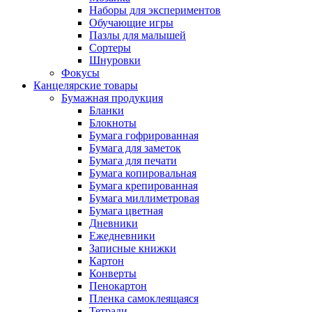
Наборы для экспериментов
Обучающие игры
Пазлы для малышей
Сортеры
Шнуровки
Фокусы
Канцелярские товары
Бумажная продукция
Бланки
Блокноты
Бумага гофрированная
Бумага для заметок
Бумага для печати
Бумага копировальная
Бумага крепированная
Бумага миллиметровая
Бумага цветная
Дневники
Ежедневники
Записные книжки
Картон
Конверты
Пенокартон
Пленка самоклеящаяся
Тетради