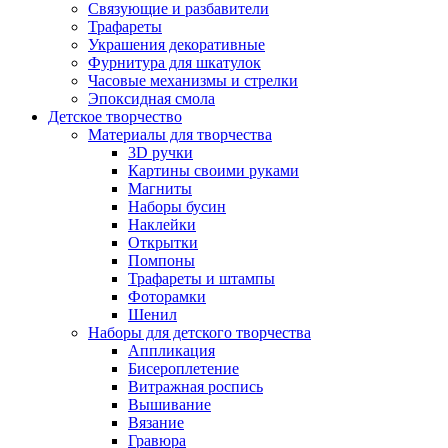
Связующие и разбавители
Трафареты
Украшения декоративные
Фурнитура для шкатулок
Часовые механизмы и стрелки
Эпоксидная смола
Детское творчество
Материалы для творчества
3D ручки
Картины своими руками
Магниты
Наборы бусин
Наклейки
Открытки
Помпоны
Трафареты и штампы
Фоторамки
Шенил
Наборы для детского творчества
Аппликация
Бисероплетение
Витражная роспись
Вышивание
Вязание
Гравюра