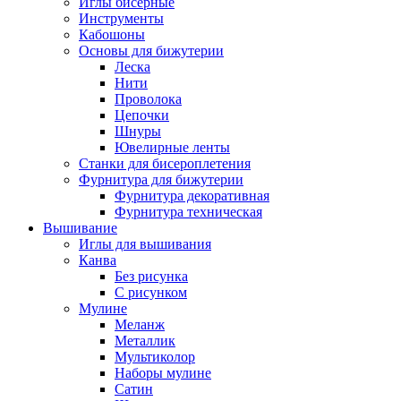
Иглы бисерные
Инструменты
Кабошоны
Основы для бижутерии
Леска
Нити
Проволока
Цепочки
Шнуры
Ювелирные ленты
Станки для бисероплетения
Фурнитура для бижутерии
Фурнитура декоративная
Фурнитура техническая
Вышивание
Иглы для вышивания
Канва
Без рисунка
С рисунком
Мулине
Меланж
Металлик
Мультиколор
Наборы мулине
Сатин