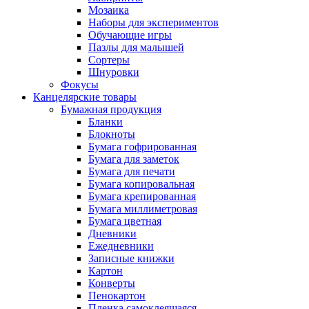
Мозаика
Наборы для экспериментов
Обучающие игры
Пазлы для малышей
Сортеры
Шнуровки
Фокусы
Канцелярские товары
Бумажная продукция
Бланки
Блокноты
Бумага гофрированная
Бумага для заметок
Бумага для печати
Бумага копировальная
Бумага крепированная
Бумага миллиметровая
Бумага цветная
Дневники
Ежедневники
Записные книжки
Картон
Конверты
Пенокартон
Пленка самоклеящаяся