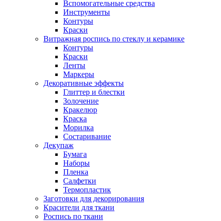
Вспомогательные средства
Инструменты
Контуры
Краски
Витражная роспись по стеклу и керамике
Контуры
Краски
Ленты
Маркеры
Декоративные эффекты
Глиттер и блестки
Золочение
Кракелюр
Краска
Морилка
Состаривание
Декупаж
Бумага
Наборы
Пленка
Салфетки
Термопластик
Заготовки для декорирования
Красители для ткани
Роспись по ткани