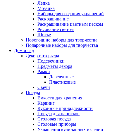
Лепка
Мозаика
Наборы для создания украшений
Раскрашивание
Раскрашивание цветным песком
Рисование светом
Шитье
Новогодние наборы для творчества
Подарочные наборы для творчества
Дом и сад
Декор интерьера
Подсвечники
Предметы декора
Рамки
Деревянные
Пластиковые
Свечи
Посуда
Емкости для хранения
Карвинг
Кухонные принадлежности
Посуда для напитков
Столовая посуда
Столовые приборы
Украшения кулинарных изделий