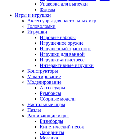
Упаковка для выпечки
Формы
Игры и игрушки
Аксессуары для настольных игр
Головоломки
Игрушки
Игровые наборы
Игрушечное оружие
Игрушечный транспорт
Игрушки для ванной
Игрушки-антистресс
Интерактивные игрушки
Конструкторы
Макетирование
Моделирование
Аксессуары
Румбоксы
Сборные модели
Настольные игры
Пазлы
Развивающие игры
Бизиборды
Кинетический песок
Лабиринты
Мозаика