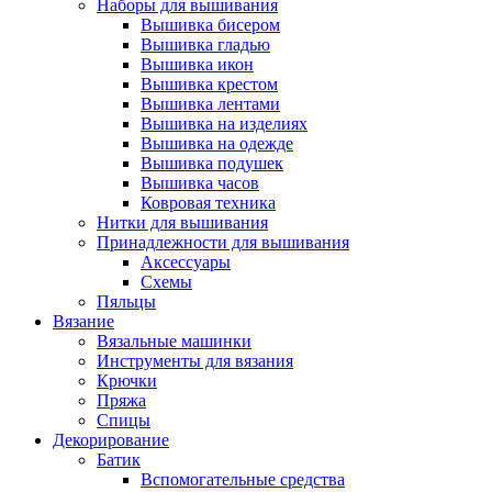
Наборы для вышивания
Вышивка бисером
Вышивка гладью
Вышивка икон
Вышивка крестом
Вышивка лентами
Вышивка на изделиях
Вышивка на одежде
Вышивка подушек
Вышивка часов
Ковровая техника
Нитки для вышивания
Принадлежности для вышивания
Аксессуары
Схемы
Пяльцы
Вязание
Вязальные машинки
Инструменты для вязания
Крючки
Пряжа
Спицы
Декорирование
Батик
Вспомогательные средства