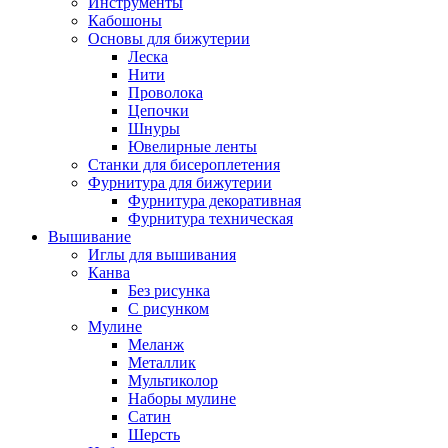
Инструменты
Кабошоны
Основы для бижутерии
Леска
Нити
Проволока
Цепочки
Шнуры
Ювелирные ленты
Станки для бисероплетения
Фурнитура для бижутерии
Фурнитура декоративная
Фурнитура техническая
Вышивание
Иглы для вышивания
Канва
Без рисунка
С рисунком
Мулине
Меланж
Металлик
Мультиколор
Наборы мулине
Сатин
Шерсть