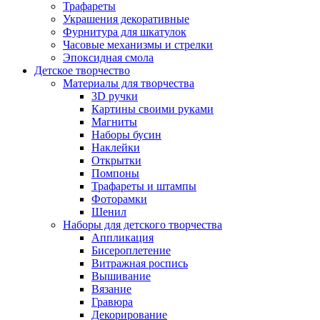
Трафареты
Украшения декоративные
Фурнитура для шкатулок
Часовые механизмы и стрелки
Эпоксидная смола
Детское творчество
Материалы для творчества
3D ручки
Картины своими руками
Магниты
Наборы бусин
Наклейки
Открытки
Помпоны
Трафареты и штампы
Фоторамки
Шенил
Наборы для детского творчества
Аппликация
Бисероплетение
Витражная роспись
Вышивание
Вязание
Гравюра
Декорирование