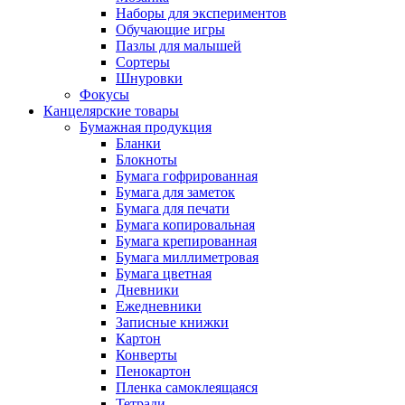
Наборы для экспериментов
Обучающие игры
Пазлы для малышей
Сортеры
Шнуровки
Фокусы
Канцелярские товары
Бумажная продукция
Бланки
Блокноты
Бумага гофрированная
Бумага для заметок
Бумага для печати
Бумага копировальная
Бумага крепированная
Бумага миллиметровая
Бумага цветная
Дневники
Ежедневники
Записные книжки
Картон
Конверты
Пенокартон
Пленка самоклеящаяся
Тетради