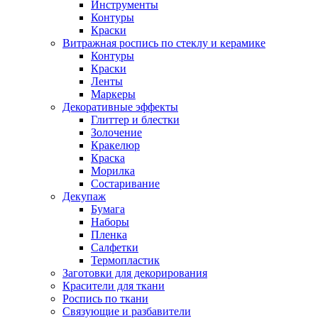
Инструменты
Контуры
Краски
Витражная роспись по стеклу и керамике
Контуры
Краски
Ленты
Маркеры
Декоративные эффекты
Глиттер и блестки
Золочение
Кракелюр
Краска
Морилка
Состаривание
Декупаж
Бумага
Наборы
Пленка
Салфетки
Термопластик
Заготовки для декорирования
Красители для ткани
Роспись по ткани
Связующие и разбавители