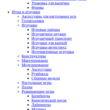
Упаковка для выпечки
Формы
Игры и игрушки
Аксессуары для настольных игр
Головоломки
Игрушки
Игровые наборы
Игрушечное оружие
Игрушечный транспорт
Игрушки для ванной
Игрушки-антистресс
Интерактивные игрушки
Конструкторы
Макетирование
Моделирование
Аксессуары
Румбоксы
Сборные модели
Настольные игры
Пазлы
Развивающие игры
Бизиборды
Кинетический песок
Лабиринты
Мозаика