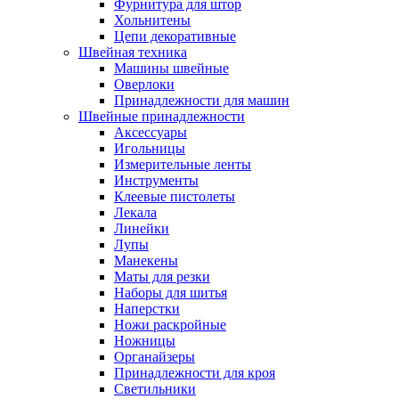
Фурнитура для штор
Хольнитены
Цепи декоративные
Швейная техника
Машины швейные
Оверлоки
Принадлежности для машин
Швейные принадлежности
Аксессуары
Игольницы
Измерительные ленты
Инструменты
Клеевые пистолеты
Лекала
Линейки
Лупы
Манекены
Маты для резки
Наборы для шитья
Наперстки
Ножи раскройные
Ножницы
Органайзеры
Принадлежности для кроя
Светильники