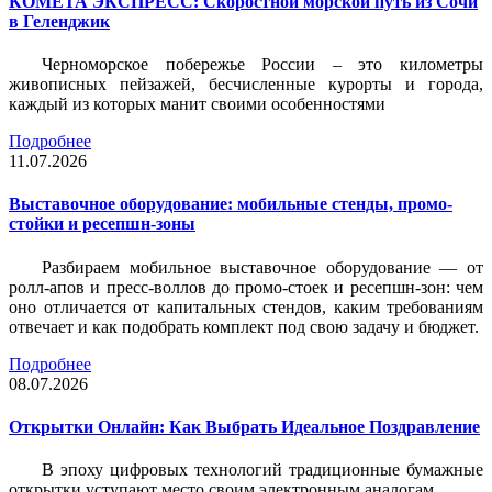
КОМЕТА ЭКСПРЕСС: Скоростной морской путь из Сочи
в Геленджик
Черноморское побережье России – это километры
живописных пейзажей, бесчисленные курорты и города,
каждый из которых манит своими особенностями
Подробнее
11.07.2026
Выставочное оборудование: мобильные стенды, промо-
стойки и ресепшн-зоны
Разбираем мобильное выставочное оборудование — от
ролл-апов и пресс-воллов до промо-стоек и ресепшн-зон: чем
оно отличается от капитальных стендов, каким требованиям
отвечает и как подобрать комплект под свою задачу и бюджет.
Подробнее
08.07.2026
Открытки Онлайн: Как Выбрать Идеальное Поздравление
В эпоху цифровых технологий традиционные бумажные
открытки уступают место своим электронным аналогам