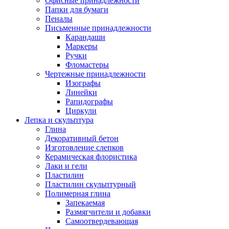
Офисные принадлежности
Папки для бумаги
Пеналы
Письменные принадлежности
Карандаши
Маркеры
Ручки
Фломастеры
Чертежные принадлежности
Изографы
Линейки
Рапидографы
Циркули
Лепка и скульптура
Глина
Декоративный бетон
Изготовление слепков
Керамическая флористика
Лаки и гели
Пластилин
Пластилин скульптурный
Полимерная глина
Запекаемая
Размягчители и добавки
Самоотвердевающая