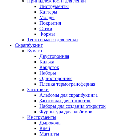
Принадлежности для лепки
Инструменты
Каттеры
Молды
Покрытия
Стеки
Формы
Тесто и масса для лепки
Скрапбукинг
Бумага
Двусторонняя
Калька
Кардсток
Наборы
Односторонняя
Пленка термотрансферная
Заготовки
Альбомы для скрапбукинга
Заготовки для открыток
Наборы для создания открыток
Фурнитура для альбомов
Инструменты
Дыроколы
Клей
Магниты