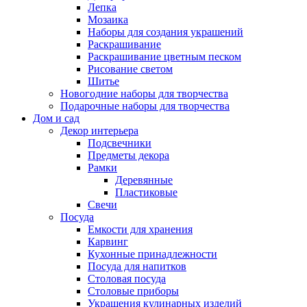
Лепка
Мозаика
Наборы для создания украшений
Раскрашивание
Раскрашивание цветным песком
Рисование светом
Шитье
Новогодние наборы для творчества
Подарочные наборы для творчества
Дом и сад
Декор интерьера
Подсвечники
Предметы декора
Рамки
Деревянные
Пластиковые
Свечи
Посуда
Емкости для хранения
Карвинг
Кухонные принадлежности
Посуда для напитков
Столовая посуда
Столовые приборы
Украшения кулинарных изделий