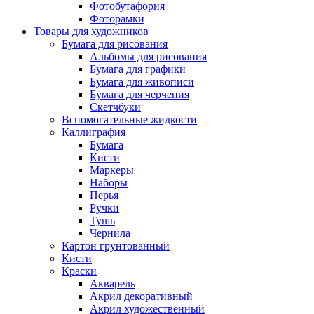
Фотобутафория
Фоторамки
Товары для художников
Бумага для рисования
Альбомы для рисования
Бумага для графики
Бумага для живописи
Бумага для черчения
Скетчбуки
Вспомогательные жидкости
Каллиграфия
Бумага
Кисти
Маркеры
Наборы
Перья
Ручки
Тушь
Чернила
Картон грунтованный
Кисти
Краски
Акварель
Акрил декоративный
Акрил художественный