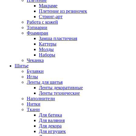
Плетение
Макраме
Плетение из резиночек
Стринг-арт
Работа с кожей
Топиарии
Фоамиран
Замша пластичная
Каттеры
Молды
Наборы
Чеканка
Шитье
Булавки
Иглы
Ленты для шитья
Ленты декоративные
Ленты технические
Наполнители
Нитки
Ткани
Для батика
Для валяния
Для декора
Для игрушек