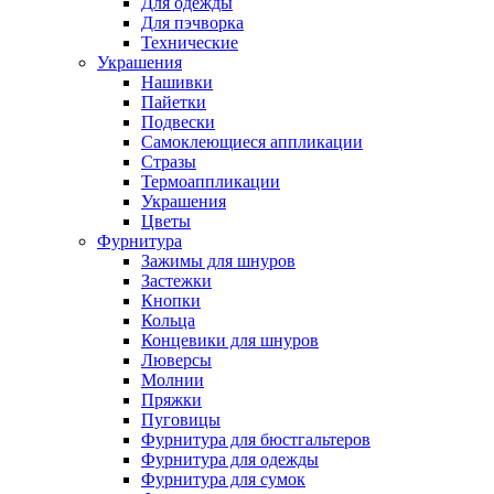
Для одежды
Для пэчворка
Технические
Украшения
Нашивки
Пайетки
Подвески
Самоклеющиеся аппликации
Стразы
Термоаппликации
Украшения
Цветы
Фурнитура
Зажимы для шнуров
Застежки
Кнопки
Кольца
Концевики для шнуров
Люверсы
Молнии
Пряжки
Пуговицы
Фурнитура для бюстгальтеров
Фурнитура для одежды
Фурнитура для сумок