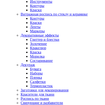
Инструменты
Контуры
Краски
Витражная роспись по стеклу и керамике
Контуры
Краски
Ленты
Маркеры
Декоративные эффекты
Глиттер и блестки
Золочение
Кракелюр
Краска
Морилка
Состаривание
Декупаж
Бумага
Наборы
Пленка
Салфетки
Термопластик
Заготовки для декорирования
Красители для ткани
Роспись по ткани
Связующие и разбавители