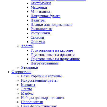
Кистемойки
Масленки
Мастихины
Наждачная бумага
Палитры
Планки для подрамников
Распылители
Растушевки
Спонжи
Фартуки
Холсты
Грунтованные на картоне
Грунтованные на оргалите
Грунтованные на подрамнике
Негрунтованные
Этюдники
Флористика
Вазы, горшки и корзины
Искусственные цветы
Каркасы
Ленты
Марблс
Наборы для выращивания
Наполнители
Пена флористическая