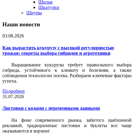
Шилья
Шкатулки
Шнуры
Наши новости
03.08.2026
Как вырастить кукурузу с высокой регулярностью
урожая: секреты выбора гибридов и агротехники
Выращивание кукурузы требует правильного выбора
гибрида, устойчивого к климату и болезням, а также
соблюдения технологии посева. Разбираем ключевые факторы
успеха.
Подробнее
31.07.2026
Листовки c кодами с переменными данными
На фоне современного рынка, забитого шаблонной
рекламой, традиционные листовки и буклеты все чаще
оказываются в корзине