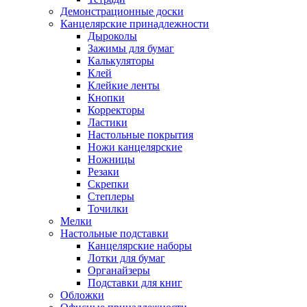
Демонстрационные доски
Канцелярские принадлежности
Дыроколы
Зажимы для бумаг
Калькуляторы
Клей
Клейкие ленты
Кнопки
Корректоры
Ластики
Настольные покрытия
Ножи канцелярские
Ножницы
Резаки
Скрепки
Степлеры
Точилки
Мелки
Настольные подставки
Канцелярские наборы
Лотки для бумаг
Органайзеры
Подставки для книг
Обложки