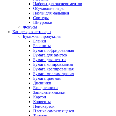
Наборы для экспериментов
Обучающие игры
Пазлы для малышей
Сортеры
Шнуровки
Фокусы
Канцелярские товары
Бумажная продукция
Бланки
Блокноты
Бумага гофрированная
Бумага для заметок
Бумага для печати
Бумага копировальная
Бумага крепированная
Бумага миллиметровая
Бумага цветная
Дневники
Ежедневники
Записные книжки
Картон
Конверты
Пенокартон
Пленка самоклеящаяся
Тетради