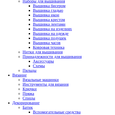
Наборы для вышивания
Вышивка бисером
Вышивка гладью
Вышивка икон
Вышивка крестом
Вышивка лентами
Вышивка на изделиях
Вышивка на одежде
Вышивка подушек
Вышивка часов
Ковровая техника
Нитки для вышивания
Принадлежности для вышивания
Аксессуары
Схемы
Пяльцы
Вязание
Вязальные машинки
Инструменты для вязания
Крючки
Пряжа
Спицы
Декорирование
Батик
Вспомогательные средства