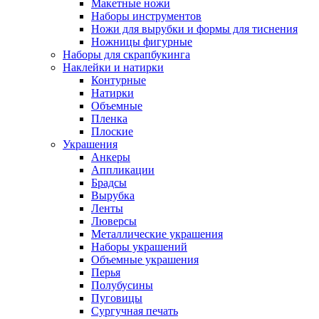
Макетные ножи
Наборы инструментов
Ножи для вырубки и формы для тиснения
Ножницы фигурные
Наборы для скрапбукинга
Наклейки и натирки
Контурные
Натирки
Объемные
Пленка
Плоские
Украшения
Анкеры
Аппликации
Брадсы
Вырубка
Ленты
Люверсы
Металлические украшения
Наборы украшений
Объемные украшения
Перья
Полубусины
Пуговицы
Сургучная печать