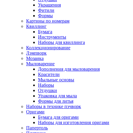
Украшения
Фитили
Формы
Картины по номерам
Квиллинг
Бумага
Инструменты
Наборы для квиллинга
Коллекционирование
Лэмпворк
Мозаика
Мыловарение
Дополнения для мыловарения
Красители
Мыльные основы
Наборы
Отдушки
Упаковка для мыла
Формы для литья
Наборы в технике пэчворк
Оригами
Бумага для оригами
Наборы для изготовления оригами
Папертоль