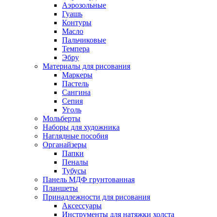
Аэрозольные
Гуашь
Контуры
Масло
Пальчиковые
Темпера
Эбру
Материалы для рисования
Маркеры
Пастель
Сангина
Сепия
Уголь
Мольберты
Наборы для художника
Наглядные пособия
Органайзеры
Папки
Пеналы
Тубусы
Панель МДФ грунтованная
Планшеты
Принадлежности для рисования
Аксессуары
Инструменты для натяжки холста