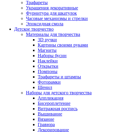
Трафареты
Украшения декоративные
Фурнитура для шкатулок
Часовые механизмы и стрелки
Эпоксидная смола
Детское творчество
Материалы для творчества
3D ручки
Картины своими руками
Магниты
Наборы бусин
Наклейки
Открытки
Помпоны
Трафареты и штампы
Фоторамки
Шенил
Наборы для детского творчества
Аппликация
Бисероплетение
Витражная роспись
Вышивание
Вязание
Гравюра
Декорирование