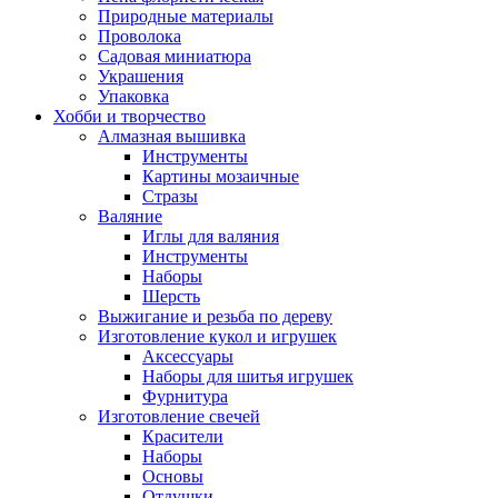
Природные материалы
Проволока
Садовая миниатюра
Украшения
Упаковка
Хобби и творчество
Алмазная вышивка
Инструменты
Картины мозаичные
Стразы
Валяние
Иглы для валяния
Инструменты
Наборы
Шерсть
Выжигание и резьба по дереву
Изготовление кукол и игрушек
Аксессуары
Наборы для шитья игрушек
Фурнитура
Изготовление свечей
Красители
Наборы
Основы
Отдушки