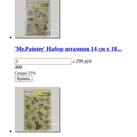
'Mr.Painter' Набор штампов 14 см х 18...
299
руб
x
399
Скидка 25%