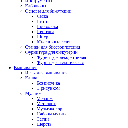
Инструменты
Кабошоны
Основы для бижутерии
Леска
Нити
Проволока
Цепочки
Шнуры
Ювелирные ленты
Станки для бисероплетения
Фурнитура для бижутерии
Фурнитура декоративная
Фурнитура техническая
Вышивание
Иглы для вышивания
Канва
Без рисунка
С рисунком
Мулине
Меланж
Металлик
Мультиколор
Наборы мулине
Сатин
Шерсть