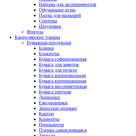
Наборы для экспериментов
Обучающие игры
Пазлы для малышей
Сортеры
Шнуровки
Фокусы
Канцелярские товары
Бумажная продукция
Бланки
Блокноты
Бумага гофрированная
Бумага для заметок
Бумага для печати
Бумага копировальная
Бумага крепированная
Бумага миллиметровая
Бумага цветная
Дневники
Ежедневники
Записные книжки
Картон
Конверты
Пенокартон
Пленка самоклеящаяся
Тетради