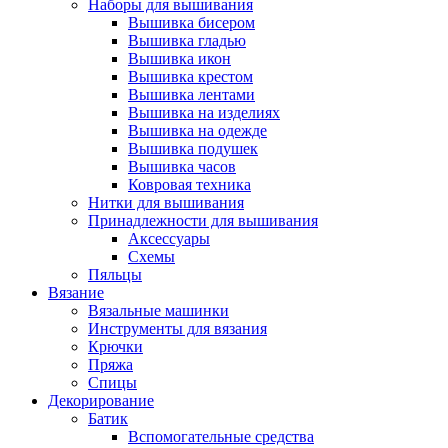
Наборы для вышивания
Вышивка бисером
Вышивка гладью
Вышивка икон
Вышивка крестом
Вышивка лентами
Вышивка на изделиях
Вышивка на одежде
Вышивка подушек
Вышивка часов
Ковровая техника
Нитки для вышивания
Принадлежности для вышивания
Аксессуары
Схемы
Пяльцы
Вязание
Вязальные машинки
Инструменты для вязания
Крючки
Пряжа
Спицы
Декорирование
Батик
Вспомогательные средства