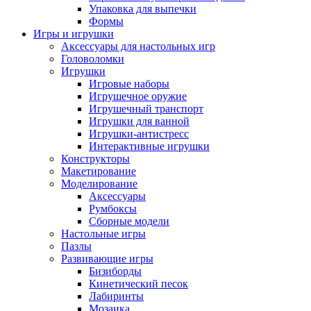
Упаковка для выпечки
Формы
Игры и игрушки
Аксессуары для настольных игр
Головоломки
Игрушки
Игровые наборы
Игрушечное оружие
Игрушечный транспорт
Игрушки для ванной
Игрушки-антистресс
Интерактивные игрушки
Конструкторы
Макетирование
Моделирование
Аксессуары
Румбоксы
Сборные модели
Настольные игры
Пазлы
Развивающие игры
Бизиборды
Кинетический песок
Лабиринты
Мозаика