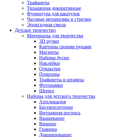
Трафареты
Украшения декоративные
Фурнитура для шкатулок
Часовые механизмы и стрелки
Эпоксидная смола
Детское творчество
Материалы для творчества
3D ручки
Картины своими руками
Магниты
Наборы бусин
Наклейки
Открытки
Помпоны
Трафареты и штампы
Фоторамки
Шенил
Наборы для детского творчества
Аппликация
Бисероплетение
Витражная роспись
Вышивание
Вязание
Гравюра
Декорирование