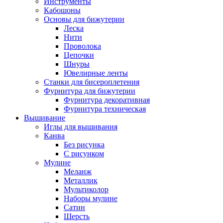
Инструменты
Кабошоны
Основы для бижутерии
Леска
Нити
Проволока
Цепочки
Шнуры
Ювелирные ленты
Станки для бисероплетения
Фурнитура для бижутерии
Фурнитура декоративная
Фурнитура техническая
Вышивание
Иглы для вышивания
Канва
Без рисунка
С рисунком
Мулине
Меланж
Металлик
Мультиколор
Наборы мулине
Сатин
Шерсть