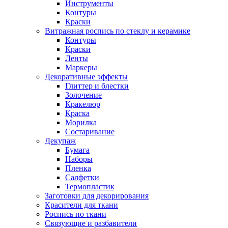
Инструменты
Контуры
Краски
Витражная роспись по стеклу и керамике
Контуры
Краски
Ленты
Маркеры
Декоративные эффекты
Глиттер и блестки
Золочение
Кракелюр
Краска
Морилка
Состаривание
Декупаж
Бумага
Наборы
Пленка
Салфетки
Термопластик
Заготовки для декорирования
Красители для ткани
Роспись по ткани
Связующие и разбавители