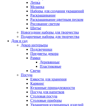
Лепка
Мозаика
Наборы для создания украшений
Раскрашивание
Раскрашивание цветным песком
Рисование светом
Шитье
Новогодние наборы для творчества
Подарочные наборы для творчества
Дом и сад
Декор интерьера
Подсвечники
Предметы декора
Рамки
Деревянные
Пластиковые
Свечи
Посуда
Емкости для хранения
Карвинг
Кухонные принадлежности
Посуда для напитков
Столовая посуда
Столовые приборы
Украшения кулинарных изделий