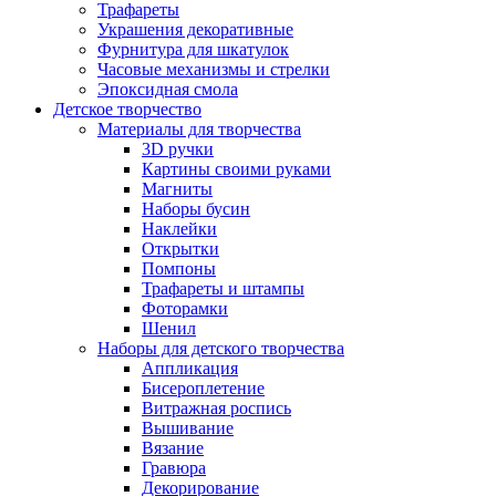
Трафареты
Украшения декоративные
Фурнитура для шкатулок
Часовые механизмы и стрелки
Эпоксидная смола
Детское творчество
Материалы для творчества
3D ручки
Картины своими руками
Магниты
Наборы бусин
Наклейки
Открытки
Помпоны
Трафареты и штампы
Фоторамки
Шенил
Наборы для детского творчества
Аппликация
Бисероплетение
Витражная роспись
Вышивание
Вязание
Гравюра
Декорирование