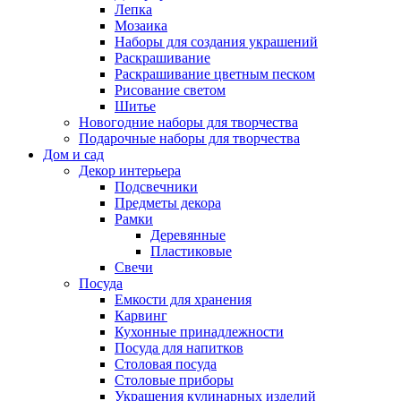
Лепка
Мозаика
Наборы для создания украшений
Раскрашивание
Раскрашивание цветным песком
Рисование светом
Шитье
Новогодние наборы для творчества
Подарочные наборы для творчества
Дом и сад
Декор интерьера
Подсвечники
Предметы декора
Рамки
Деревянные
Пластиковые
Свечи
Посуда
Емкости для хранения
Карвинг
Кухонные принадлежности
Посуда для напитков
Столовая посуда
Столовые приборы
Украшения кулинарных изделий