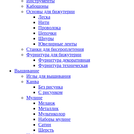
Инструменты
Кабошоны
Основы для бижутерии
Леска
Нити
Проволока
Цепочки
Шнуры
Ювелирные ленты
Станки для бисероплетения
Фурнитура для бижутерии
Фурнитура декоративная
Фурнитура техническая
Вышивание
Иглы для вышивания
Канва
Без рисунка
С рисунком
Мулине
Меланж
Металлик
Мультиколор
Наборы мулине
Сатин
Шерсть