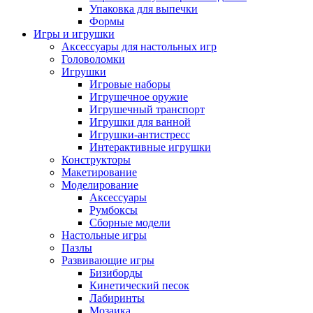
Упаковка для выпечки
Формы
Игры и игрушки
Аксессуары для настольных игр
Головоломки
Игрушки
Игровые наборы
Игрушечное оружие
Игрушечный транспорт
Игрушки для ванной
Игрушки-антистресс
Интерактивные игрушки
Конструкторы
Макетирование
Моделирование
Аксессуары
Румбоксы
Сборные модели
Настольные игры
Пазлы
Развивающие игры
Бизиборды
Кинетический песок
Лабиринты
Мозаика