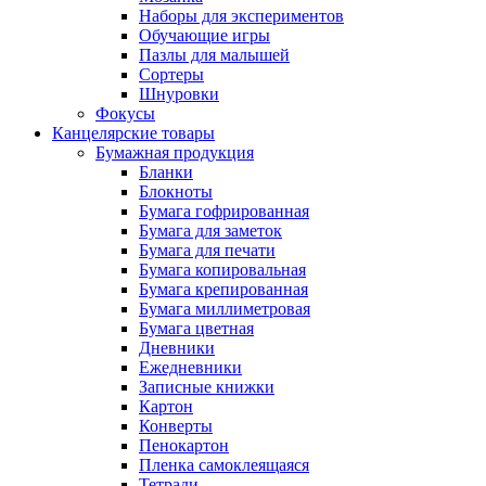
Наборы для экспериментов
Обучающие игры
Пазлы для малышей
Сортеры
Шнуровки
Фокусы
Канцелярские товары
Бумажная продукция
Бланки
Блокноты
Бумага гофрированная
Бумага для заметок
Бумага для печати
Бумага копировальная
Бумага крепированная
Бумага миллиметровая
Бумага цветная
Дневники
Ежедневники
Записные книжки
Картон
Конверты
Пенокартон
Пленка самоклеящаяся
Тетради