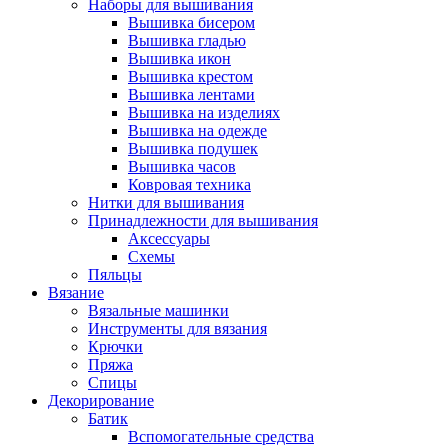
Наборы для вышивания
Вышивка бисером
Вышивка гладью
Вышивка икон
Вышивка крестом
Вышивка лентами
Вышивка на изделиях
Вышивка на одежде
Вышивка подушек
Вышивка часов
Ковровая техника
Нитки для вышивания
Принадлежности для вышивания
Аксессуары
Схемы
Пяльцы
Вязание
Вязальные машинки
Инструменты для вязания
Крючки
Пряжа
Спицы
Декорирование
Батик
Вспомогательные средства