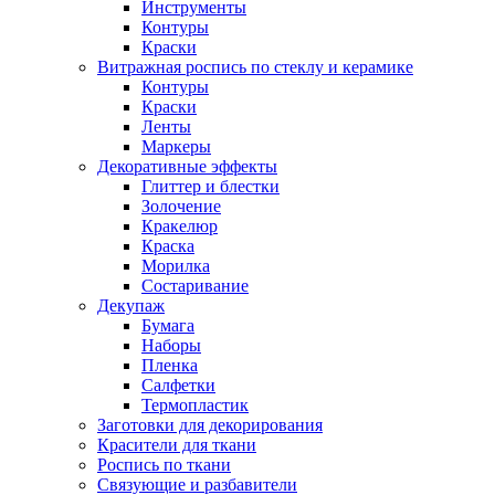
Инструменты
Контуры
Краски
Витражная роспись по стеклу и керамике
Контуры
Краски
Ленты
Маркеры
Декоративные эффекты
Глиттер и блестки
Золочение
Кракелюр
Краска
Морилка
Состаривание
Декупаж
Бумага
Наборы
Пленка
Салфетки
Термопластик
Заготовки для декорирования
Красители для ткани
Роспись по ткани
Связующие и разбавители