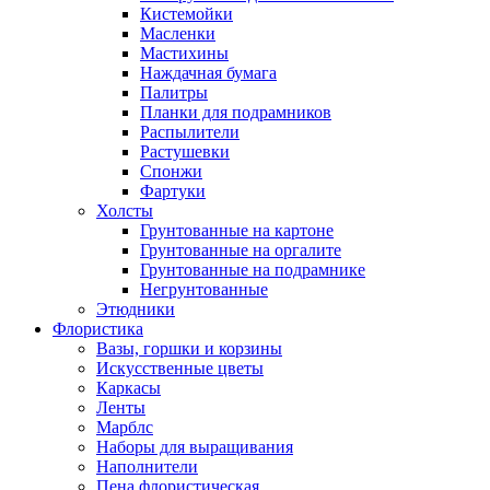
Кистемойки
Масленки
Мастихины
Наждачная бумага
Палитры
Планки для подрамников
Распылители
Растушевки
Спонжи
Фартуки
Холсты
Грунтованные на картоне
Грунтованные на оргалите
Грунтованные на подрамнике
Негрунтованные
Этюдники
Флористика
Вазы, горшки и корзины
Искусственные цветы
Каркасы
Ленты
Марблс
Наборы для выращивания
Наполнители
Пена флористическая