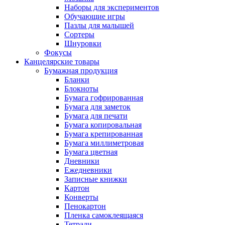
Наборы для экспериментов
Обучающие игры
Пазлы для малышей
Сортеры
Шнуровки
Фокусы
Канцелярские товары
Бумажная продукция
Бланки
Блокноты
Бумага гофрированная
Бумага для заметок
Бумага для печати
Бумага копировальная
Бумага крепированная
Бумага миллиметровая
Бумага цветная
Дневники
Ежедневники
Записные книжки
Картон
Конверты
Пенокартон
Пленка самоклеящаяся
Тетради