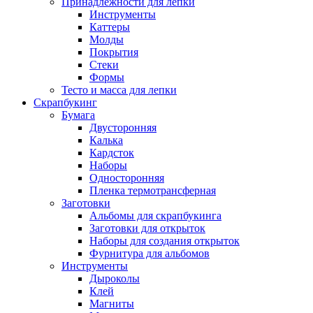
Принадлежности для лепки
Инструменты
Каттеры
Молды
Покрытия
Стеки
Формы
Тесто и масса для лепки
Скрапбукинг
Бумага
Двусторонняя
Калька
Кардсток
Наборы
Односторонняя
Пленка термотрансферная
Заготовки
Альбомы для скрапбукинга
Заготовки для открыток
Наборы для создания открыток
Фурнитура для альбомов
Инструменты
Дыроколы
Клей
Магниты