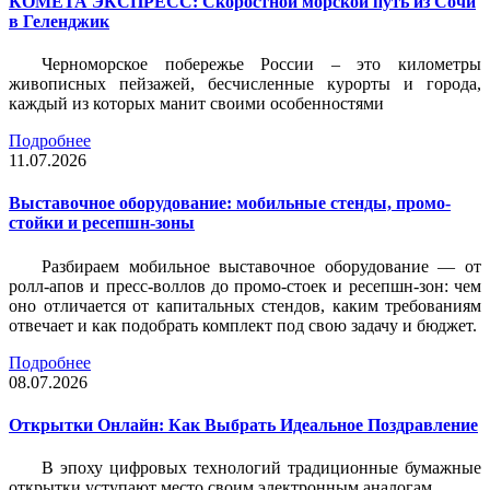
КОМЕТА ЭКСПРЕСС: Скоростной морской путь из Сочи
в Геленджик
Черноморское побережье России – это километры
живописных пейзажей, бесчисленные курорты и города,
каждый из которых манит своими особенностями
Подробнее
11.07.2026
Выставочное оборудование: мобильные стенды, промо-
стойки и ресепшн-зоны
Разбираем мобильное выставочное оборудование — от
ролл-апов и пресс-воллов до промо-стоек и ресепшн-зон: чем
оно отличается от капитальных стендов, каким требованиям
отвечает и как подобрать комплект под свою задачу и бюджет.
Подробнее
08.07.2026
Открытки Онлайн: Как Выбрать Идеальное Поздравление
В эпоху цифровых технологий традиционные бумажные
открытки уступают место своим электронным аналогам