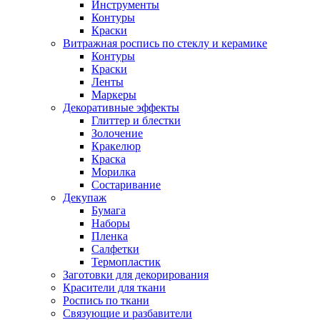
Инструменты
Контуры
Краски
Витражная роспись по стеклу и керамике
Контуры
Краски
Ленты
Маркеры
Декоративные эффекты
Глиттер и блестки
Золочение
Кракелюр
Краска
Морилка
Состаривание
Декупаж
Бумага
Наборы
Пленка
Салфетки
Термопластик
Заготовки для декорирования
Красители для ткани
Роспись по ткани
Связующие и разбавители