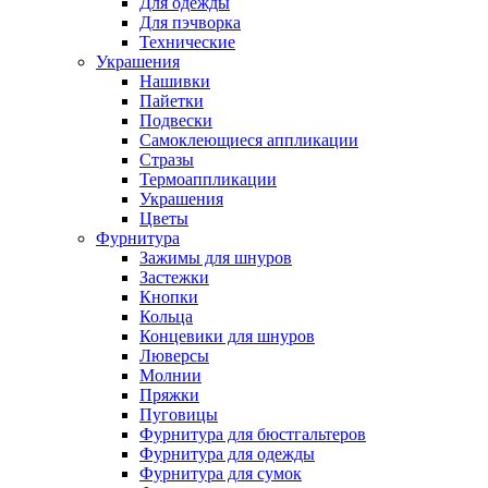
Для одежды
Для пэчворка
Технические
Украшения
Нашивки
Пайетки
Подвески
Самоклеющиеся аппликации
Стразы
Термоаппликации
Украшения
Цветы
Фурнитура
Зажимы для шнуров
Застежки
Кнопки
Кольца
Концевики для шнуров
Люверсы
Молнии
Пряжки
Пуговицы
Фурнитура для бюстгальтеров
Фурнитура для одежды
Фурнитура для сумок