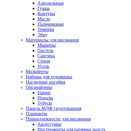
Аэрозольные
Гуашь
Контуры
Масло
Пальчиковые
Темпера
Эбру
Материалы для рисования
Маркеры
Пастель
Сангина
Сепия
Уголь
Мольберты
Наборы для художника
Наглядные пособия
Органайзеры
Папки
Пеналы
Тубусы
Панель МДФ грунтованная
Планшеты
Принадлежности для рисования
Аксессуары
Инструменты для натяжки холста