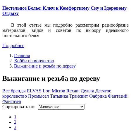
Постельное Белье: Ключ к Комфортному Сну и Здоровому
Отдыху
В этой статье мы подробно рассмотрим разнообразие
материалов, видов и советов по выбору идеального
постельного белья
Подробнее
Главная
Хобби и творчество
Выжигание и резьба по дереву
Выжигание и резьба по дереву
Все бренды
ELVAS
Lori
Micron
Rexant
Дельта
Десятое
королевство
Промысел
Татьянка
Трансвит
Фабрика Фантазий
Фантазер
Сортировать по:
1
2
3