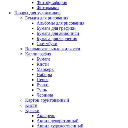
Фотобутафория
Фоторамки
Товары для художников
Бумага для рисования
Альбомы для рисования
Бумага для графики
Бумага для живописи
Бумага для черчения
Скетчбуки
Вспомогательные жидкости
Каллиграфия
Бумага
Кисти
Маркеры
Наборы
Перья
Ручки
Тушь
Чернила
Картон грунтованный
Кисти
Краски
Акварель
Акрил декоративный
Акрил художественный