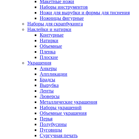
Макетные ножи
Наборы инструментов
Ножи для вырубки и формы для тиснения
Ножницы фигурные
Наборы для скрапбукинга
Наклейки и натирки
Контурные
Натирки
Объемные
Пленка
Плоские
Украшения
Анкеры
Аппликации
Брадсы
Вырубка
Ленты
Люверсы
Металлические украшения
Наборы украшений
Объемные украшения
Перья
Полубусины
Пуговицы
Сургучная печать