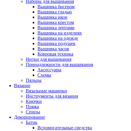
Наборы для вышивания
Вышивка бисером
Вышивка гладью
Вышивка икон
Вышивка крестом
Вышивка лентами
Вышивка на изделиях
Вышивка на одежде
Вышивка подушек
Вышивка часов
Ковровая техника
Нитки для вышивания
Принадлежности для вышивания
Аксессуары
Схемы
Пяльцы
Вязание
Вязальные машинки
Инструменты для вязания
Крючки
Пряжа
Спицы
Декорирование
Батик
Вспомогательные средства