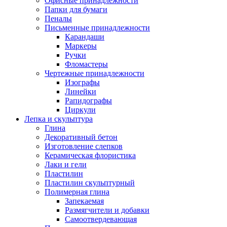
Офисные принадлежности
Папки для бумаги
Пеналы
Письменные принадлежности
Карандаши
Маркеры
Ручки
Фломастеры
Чертежные принадлежности
Изографы
Линейки
Рапидографы
Циркули
Лепка и скульптура
Глина
Декоративный бетон
Изготовление слепков
Керамическая флористика
Лаки и гели
Пластилин
Пластилин скульптурный
Полимерная глина
Запекаемая
Размягчители и добавки
Самоотвердевающая