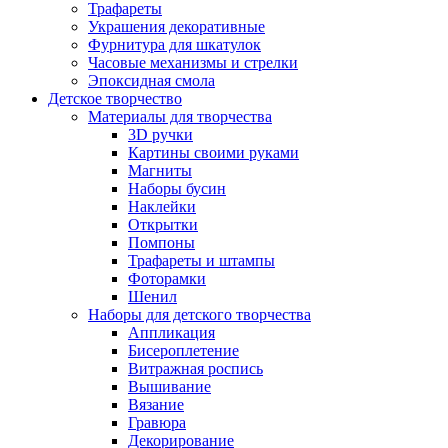
Трафареты
Украшения декоративные
Фурнитура для шкатулок
Часовые механизмы и стрелки
Эпоксидная смола
Детское творчество
Материалы для творчества
3D ручки
Картины своими руками
Магниты
Наборы бусин
Наклейки
Открытки
Помпоны
Трафареты и штампы
Фоторамки
Шенил
Наборы для детского творчества
Аппликация
Бисероплетение
Витражная роспись
Вышивание
Вязание
Гравюра
Декорирование