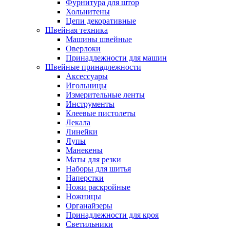
Фурнитура для штор
Хольнитены
Цепи декоративные
Швейная техника
Машины швейные
Оверлоки
Принадлежности для машин
Швейные принадлежности
Аксессуары
Игольницы
Измерительные ленты
Инструменты
Клеевые пистолеты
Лекала
Линейки
Лупы
Манекены
Маты для резки
Наборы для шитья
Наперстки
Ножи раскройные
Ножницы
Органайзеры
Принадлежности для кроя
Светильники