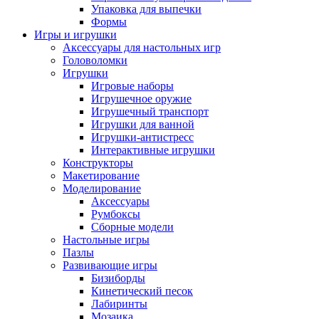
Упаковка для выпечки
Формы
Игры и игрушки
Аксессуары для настольных игр
Головоломки
Игрушки
Игровые наборы
Игрушечное оружие
Игрушечный транспорт
Игрушки для ванной
Игрушки-антистресс
Интерактивные игрушки
Конструкторы
Макетирование
Моделирование
Аксессуары
Румбоксы
Сборные модели
Настольные игры
Пазлы
Развивающие игры
Бизиборды
Кинетический песок
Лабиринты
Мозаика