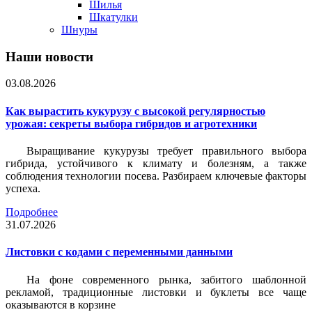
Шилья
Шкатулки
Шнуры
Наши новости
03.08.2026
Как вырастить кукурузу с высокой регулярностью
урожая: секреты выбора гибридов и агротехники
Выращивание кукурузы требует правильного выбора
гибрида, устойчивого к климату и болезням, а также
соблюдения технологии посева. Разбираем ключевые факторы
успеха.
Подробнее
31.07.2026
Листовки c кодами с переменными данными
На фоне современного рынка, забитого шаблонной
рекламой, традиционные листовки и буклеты все чаще
оказываются в корзине