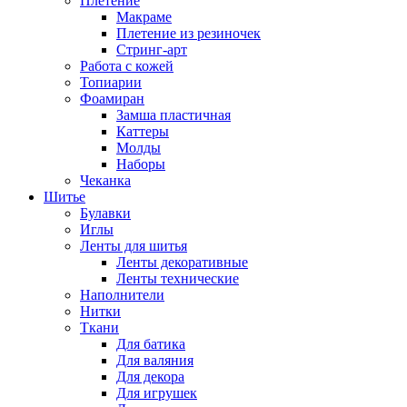
Плетение
Макраме
Плетение из резиночек
Стринг-арт
Работа с кожей
Топиарии
Фоамиран
Замша пластичная
Каттеры
Молды
Наборы
Чеканка
Шитье
Булавки
Иглы
Ленты для шитья
Ленты декоративные
Ленты технические
Наполнители
Нитки
Ткани
Для батика
Для валяния
Для декора
Для игрушек