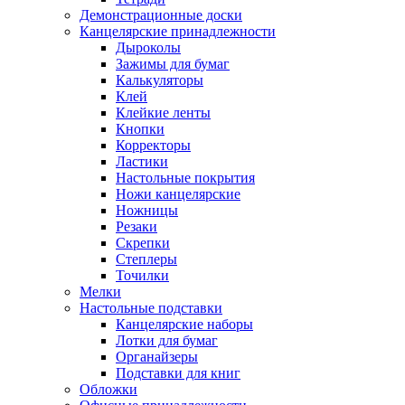
Демонстрационные доски
Канцелярские принадлежности
Дыроколы
Зажимы для бумаг
Калькуляторы
Клей
Клейкие ленты
Кнопки
Корректоры
Ластики
Настольные покрытия
Ножи канцелярские
Ножницы
Резаки
Скрепки
Степлеры
Точилки
Мелки
Настольные подставки
Канцелярские наборы
Лотки для бумаг
Органайзеры
Подставки для книг
Обложки