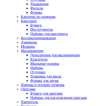
Украшения
Фитили
Формы
Картины по номерам
Квиллинг
Бумага
Инструменты
Наборы для квиллинга
Коллекционирование
Лэмпворк
Мозаика
Мыловарение
Дополнения для мыловарения
Красители
Мыльные основы
Наборы
Отдушки
Упаковка для мыла
Формы для литья
Наборы в технике пэчворк
Оригами
Бумага для оригами
Наборы для изготовления оригами
Папертоль