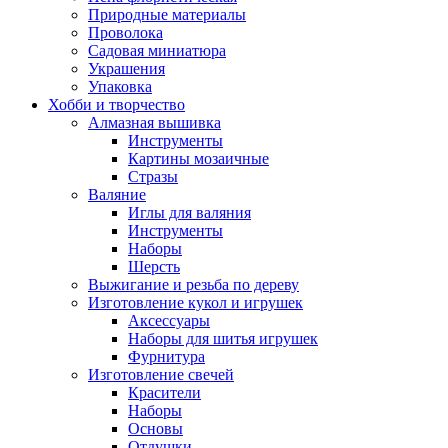
Природные материалы
Проволока
Садовая миниатюра
Украшения
Упаковка
Хобби и творчество
Алмазная вышивка
Инструменты
Картины мозаичные
Стразы
Валяние
Иглы для валяния
Инструменты
Наборы
Шерсть
Выжигание и резьба по дереву
Изготовление кукол и игрушек
Аксессуары
Наборы для шитья игрушек
Фурнитура
Изготовление свечей
Красители
Наборы
Основы
Отдушки