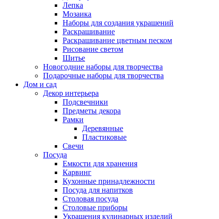
Лепка
Мозаика
Наборы для создания украшений
Раскрашивание
Раскрашивание цветным песком
Рисование светом
Шитье
Новогодние наборы для творчества
Подарочные наборы для творчества
Дом и сад
Декор интерьера
Подсвечники
Предметы декора
Рамки
Деревянные
Пластиковые
Свечи
Посуда
Емкости для хранения
Карвинг
Кухонные принадлежности
Посуда для напитков
Столовая посуда
Столовые приборы
Украшения кулинарных изделий