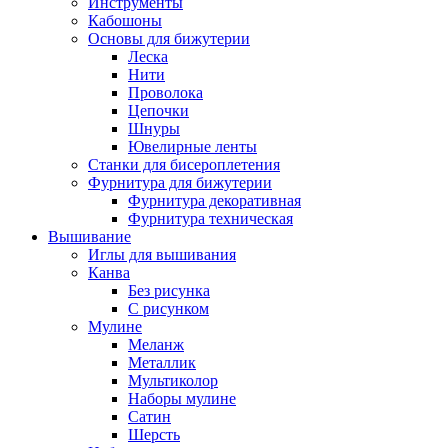
Инструменты
Кабошоны
Основы для бижутерии
Леска
Нити
Проволока
Цепочки
Шнуры
Ювелирные ленты
Станки для бисероплетения
Фурнитура для бижутерии
Фурнитура декоративная
Фурнитура техническая
Вышивание
Иглы для вышивания
Канва
Без рисунка
С рисунком
Мулине
Меланж
Металлик
Мультиколор
Наборы мулине
Сатин
Шерсть